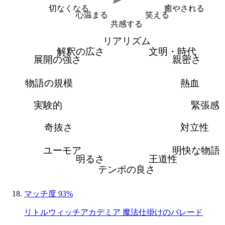
切なくなる
癒やされる
心温まる
笑える
共感する
リアリズム
解釈の広さ
文明・時代
展開の強さ
親密さ
物語の規模
熱血
実験的
緊張感
奇抜さ
対立性
ユーモア
明快な物語
明るさ
王道性
テンポの良さ
マッチ度 93%
リトルウィッチアカデミア 魔法仕掛けのパレード