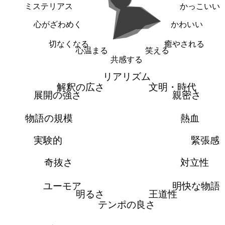
ミステリアス
かっこいい
心がざわめく
かわいい
切なくなる
癒やされる
心温まる
笑える
共感する
リアリズム
解釈の広さ
文明・時代
展開の強さ
親密さ
物語の規模
熱血
実験的
緊張感
奇抜さ
対立性
ユーモア
明快な物語
明るさ
王道性
テンポの良さ