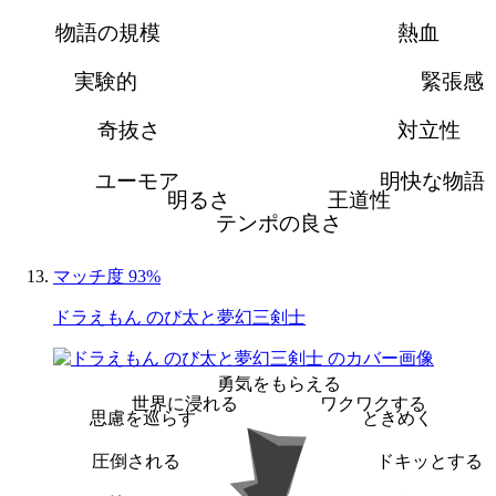
物語の規模
熱血
実験的
緊張感
奇抜さ
対立性
ユーモア
明快な物語
明るさ
王道性
テンポの良さ
マッチ度 93%
ドラえもん のび太と夢幻三剣士
勇気をもらえる
世界に浸れる
ワクワクする
思慮を巡らす
ときめく
圧倒される
ドキッとする