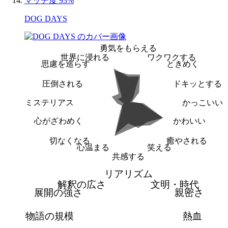
マッチ度 93%
DOG DAYS
勇気をもらえる
世界に浸れる
ワクワクする
思慮を巡らす
ときめく
圧倒される
ドキッとする
ミステリアス
かっこいい
心がざわめく
かわいい
切なくなる
癒やされる
心温まる
笑える
共感する
リアリズム
解釈の広さ
文明・時代
展開の強さ
親密さ
物語の規模
熱血