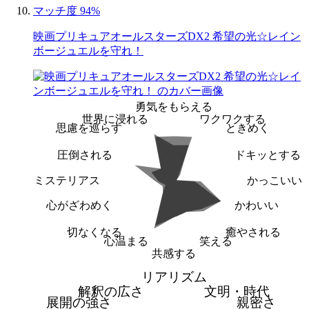
マッチ度 94%
映画プリキュアオールスターズDX2 希望の光☆レイン
ボージュエルを守れ！
勇気をもらえる
世界に浸れる
ワクワクする
思慮を巡らす
ときめく
圧倒される
ドキッとする
ミステリアス
かっこいい
心がざわめく
かわいい
切なくなる
癒やされる
心温まる
笑える
共感する
リアリズム
解釈の広さ
文明・時代
展開の強さ
親密さ