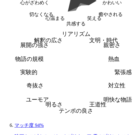
心がざわめく
かわいい
切なくなる
癒やされる
心温まる
笑える
共感する
リアリズム
解釈の広さ
文明・時代
展開の強さ
親密さ
物語の規模
熱血
実験的
緊張感
奇抜さ
対立性
ユーモア
明快な物語
明るさ
王道性
テンポの良さ
マッチ度 94%