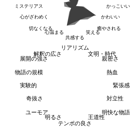
ミステリアス
かっこいい
心がざわめく
かわいい
切なくなる
癒やされる
心温まる
笑える
共感する
リアリズム
解釈の広さ
文明・時代
展開の強さ
親密さ
物語の規模
熱血
実験的
緊張感
奇抜さ
対立性
ユーモア
明快な物語
明るさ
王道性
テンポの良さ