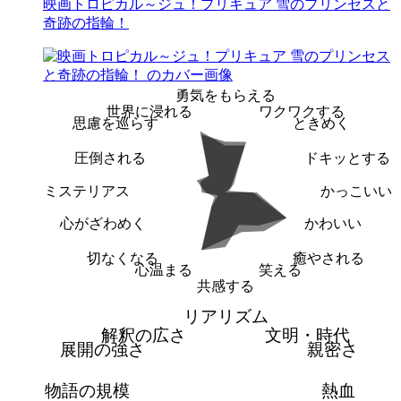
映画トロピカル～ジュ！プリキュア 雪のプリンセスと
奇跡の指輪！
勇気をもらえる
世界に浸れる
ワクワクする
思慮を巡らす
ときめく
圧倒される
ドキッとする
ミステリアス
かっこいい
心がざわめく
かわいい
切なくなる
癒やされる
心温まる
笑える
共感する
リアリズム
解釈の広さ
文明・時代
展開の強さ
親密さ
物語の規模
熱血