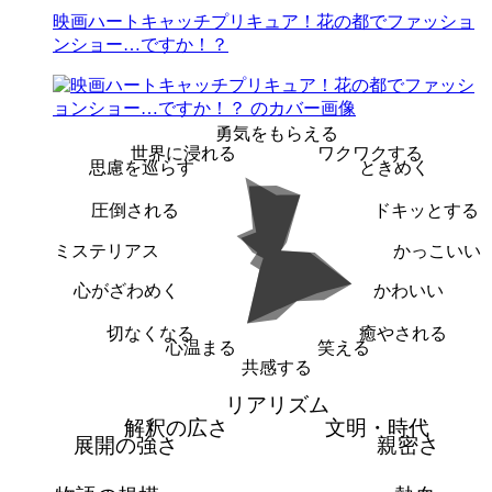
映画ハートキャッチプリキュア！花の都でファッショ
ンショー…ですか！？
勇気をもらえる
世界に浸れる
ワクワクする
思慮を巡らす
ときめく
圧倒される
ドキッとする
ミステリアス
かっこいい
心がざわめく
かわいい
切なくなる
癒やされる
心温まる
笑える
共感する
リアリズム
解釈の広さ
文明・時代
展開の強さ
親密さ