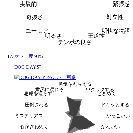
実験的
緊張感
奇抜さ
対立性
ユーモア
明快な物語
明るさ
王道性
テンポの良さ
マッチ度 93%
DOG DAYS″
勇気をもらえる
世界に浸れる
ワクワクする
思慮を巡らす
ときめく
圧倒される
ドキッとする
ミステリアス
かっこいい
心がざわめく
かわいい