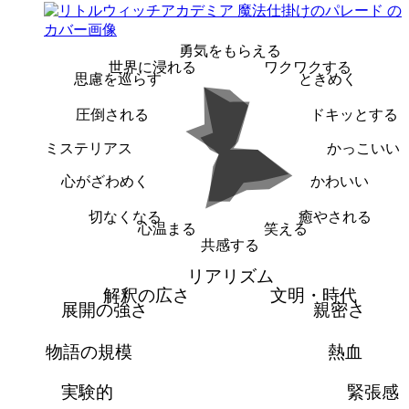
勇気をもらえる
世界に浸れる
ワクワクする
思慮を巡らす
ときめく
圧倒される
ドキッとする
ミステリアス
かっこいい
心がざわめく
かわいい
切なくなる
癒やされる
心温まる
笑える
共感する
リアリズム
解釈の広さ
文明・時代
展開の強さ
親密さ
物語の規模
熱血
実験的
緊張感