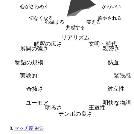
心がざわめく
かわいい
切なくなる
癒やされる
心温まる
笑える
共感する
リアリズム
解釈の広さ
文明・時代
展開の強さ
親密さ
物語の規模
熱血
実験的
緊張感
奇抜さ
対立性
ユーモア
明快な物語
明るさ
王道性
テンポの良さ
マッチ度 94%