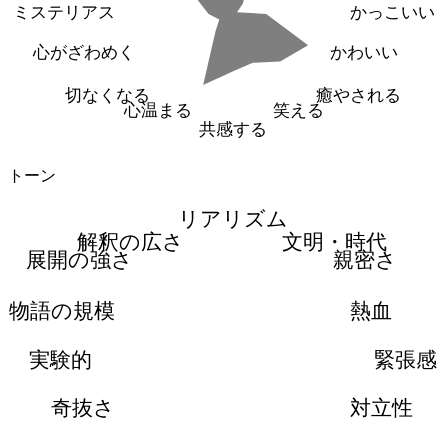
ミステリアス
かっこいい
心がざわめく
かわいい
切なくなる
癒やされる
心温まる
笑える
共感する
トーン
リアリズム
解釈の広さ
文明・時代
展開の強さ
親密さ
物語の規模
熱血
実験的
緊張感
奇抜さ
対立性