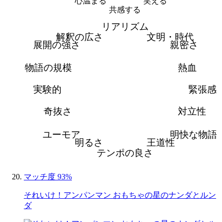
心温まる
笑える
共感する
リアリズム
解釈の広さ
文明・時代
展開の強さ
親密さ
物語の規模
熱血
実験的
緊張感
奇抜さ
対立性
ユーモア
明快な物語
明るさ
王道性
テンポの良さ
マッチ度 93%
それいけ！アンパンマン おもちゃの星のナンダとルン
ダ