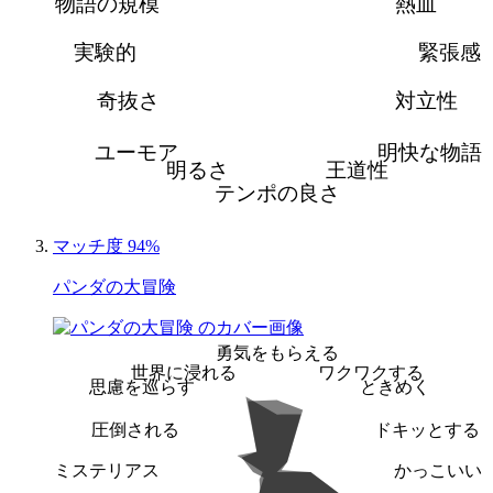
物語の規模
熱血
実験的
緊張感
奇抜さ
対立性
ユーモア
明快な物語
明るさ
王道性
テンポの良さ
マッチ度 94%
パンダの大冒険
勇気をもらえる
世界に浸れる
ワクワクする
思慮を巡らす
ときめく
圧倒される
ドキッとする
ミステリアス
かっこいい