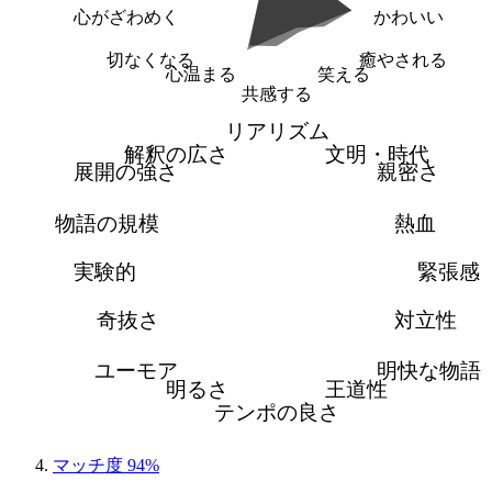
心がざわめく
かわいい
切なくなる
癒やされる
心温まる
笑える
共感する
リアリズム
解釈の広さ
文明・時代
展開の強さ
親密さ
物語の規模
熱血
実験的
緊張感
奇抜さ
対立性
ユーモア
明快な物語
明るさ
王道性
テンポの良さ
マッチ度 94%