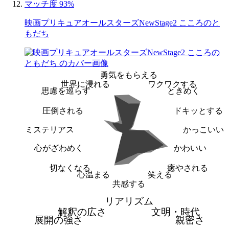
マッチ度 93%
映画プリキュアオールスターズNewStage2 こころのと
もだち
勇気をもらえる
世界に浸れる
ワクワクする
思慮を巡らす
ときめく
圧倒される
ドキッとする
ミステリアス
かっこいい
心がざわめく
かわいい
切なくなる
癒やされる
心温まる
笑える
共感する
リアリズム
解釈の広さ
文明・時代
展開の強さ
親密さ