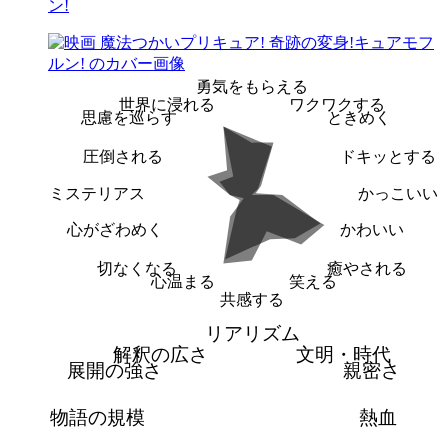
ン!
勇気をもらえる
世界に浸れる
ワクワクする
思慮を巡らす
ときめく
圧倒される
ドキッとする
ミステリアス
かっこいい
心がざわめく
かわいい
切なくなる
癒やされる
心温まる
笑える
共感する
リアリズム
解釈の広さ
文明・時代
展開の強さ
親密さ
物語の規模
熱血