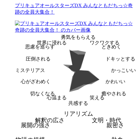
プリキュアオールスターズDX みんなともだちっ☆奇
跡の全員大集合！
勇気をもらえる
世界に浸れる
ワクワクする
思慮を巡らす
ときめく
圧倒される
ドキッとする
ミステリアス
かっこいい
心がざわめく
かわいい
切なくなる
癒やされる
心温まる
笑える
共感する
リアリズム
解釈の広さ
文明・時代
展開の強さ
親密さ