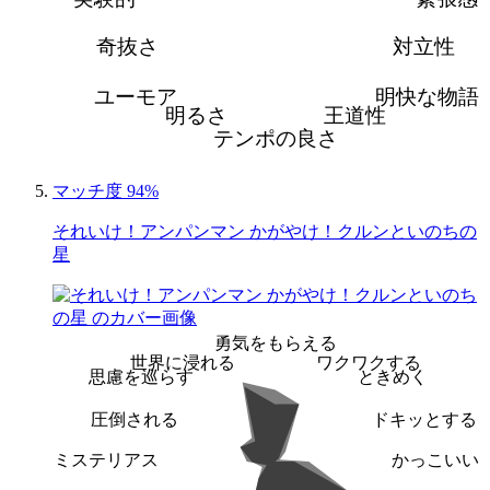
奇抜さ
対立性
ユーモア
明快な物語
明るさ
王道性
テンポの良さ
マッチ度 94%
それいけ！アンパンマン かがやけ！クルンといのちの
星
勇気をもらえる
世界に浸れる
ワクワクする
思慮を巡らす
ときめく
圧倒される
ドキッとする
ミステリアス
かっこいい