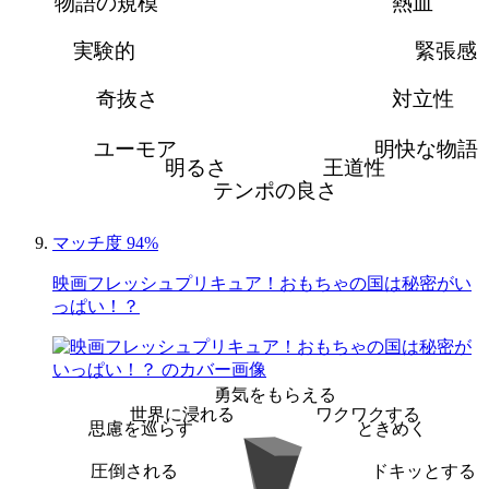
物語の規模
熱血
実験的
緊張感
奇抜さ
対立性
ユーモア
明快な物語
明るさ
王道性
テンポの良さ
マッチ度 94%
映画フレッシュプリキュア！おもちゃの国は秘密がい
っぱい！？
勇気をもらえる
世界に浸れる
ワクワクする
思慮を巡らす
ときめく
圧倒される
ドキッとする