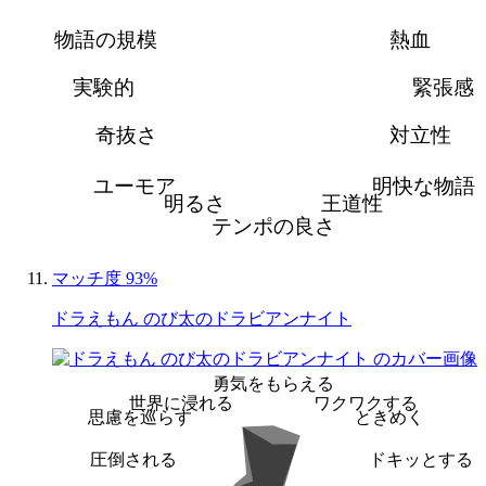
物語の規模
熱血
実験的
緊張感
奇抜さ
対立性
ユーモア
明快な物語
明るさ
王道性
テンポの良さ
マッチ度 93%
ドラえもん のび太のドラビアンナイト
勇気をもらえる
世界に浸れる
ワクワクする
思慮を巡らす
ときめく
圧倒される
ドキッとする