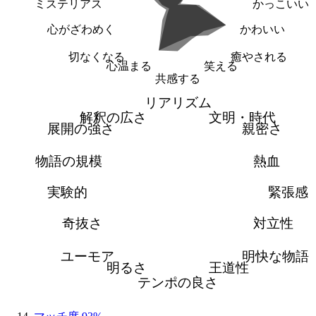
ミステリアス
かっこいい
心がざわめく
かわいい
切なくなる
癒やされる
心温まる
笑える
共感する
リアリズム
解釈の広さ
文明・時代
展開の強さ
親密さ
物語の規模
熱血
実験的
緊張感
奇抜さ
対立性
ユーモア
明快な物語
明るさ
王道性
テンポの良さ