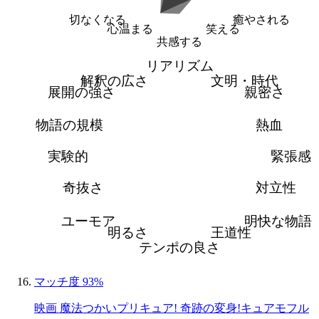
切なくなる
癒やされる
心温まる
笑える
共感する
リアリズム
解釈の広さ
文明・時代
展開の強さ
親密さ
物語の規模
熱血
実験的
緊張感
奇抜さ
対立性
ユーモア
明快な物語
明るさ
王道性
テンポの良さ
マッチ度 93%
映画 魔法つかいプリキュア! 奇跡の変身!キュアモフル