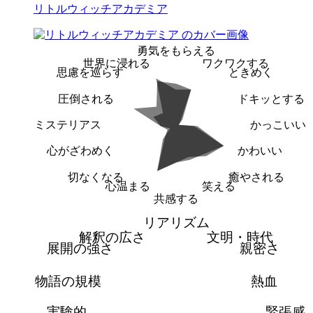
リトルウィッチアカデミア
勇気をもらえる
世界に浸れる
ワクワクする
思慮を巡らす
ときめく
圧倒される
ドキッとする
ミステリアス
かっこいい
心がざわめく
かわいい
切なくなる
癒やされる
心温まる
笑える
共感する
リアリズム
解釈の広さ
文明・時代
展開の強さ
親密さ
物語の規模
熱血
実験的
緊張感