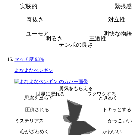
実験的
緊張感
奇抜さ
対立性
ユーモア
明快な物語
明るさ
王道性
テンポの良さ
マッチ度 93%
よなよなペンギン
勇気をもらえる
世界に浸れる
ワクワクする
思慮を巡らす
ときめく
圧倒される
ドキッとする
ミステリアス
かっこいい
心がざわめく
かわいい