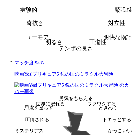
実験的
緊張感
奇抜さ
対立性
ユーモア
明快な物語
明るさ
王道性
テンポの良さ
マッチ度 94%
映画Yes!プリキュア5 鏡の国のミラクル大冒険
勇気をもらえる
世界に浸れる
ワクワクする
思慮を巡らす
ときめく
圧倒される
ドキッとする
ミステリアス
かっこいい