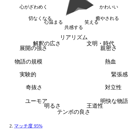
心がざわめく
かわいい
切なくなる
癒やされる
心温まる
笑える
共感する
リアリズム
解釈の広さ
文明・時代
展開の強さ
親密さ
物語の規模
熱血
実験的
緊張感
奇抜さ
対立性
ユーモア
明快な物語
明るさ
王道性
テンポの良さ
マッチ度 95%