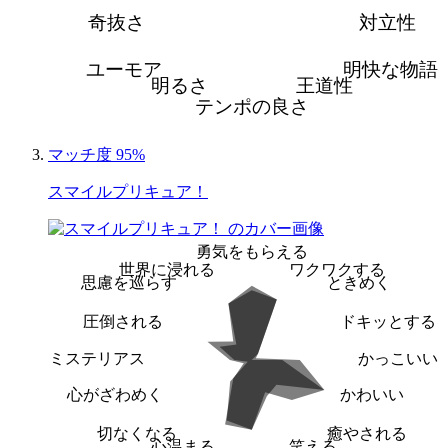
奇抜さ
対立性
ユーモア
明快な物語
明るさ
王道性
テンポの良さ
マッチ度 95%
スマイルプリキュア！
勇気をもらえる
世界に浸れる
ワクワクする
思慮を巡らす
ときめく
圧倒される
ドキッとする
ミステリアス
かっこいい
心がざわめく
かわいい
切なくなる
癒やされる
心温まる
笑える