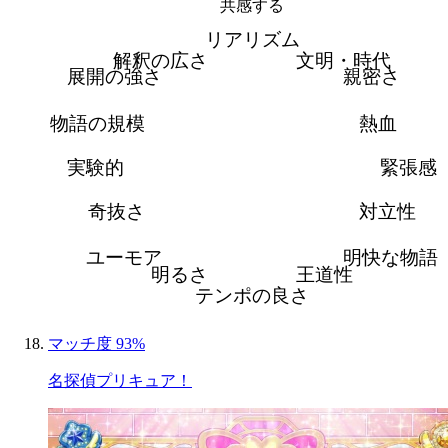
共感する
リアリズム
解釈の広さ
文明・時代
展開の強さ
親密さ
物語の規模
熱血
実験的
緊張感
奇抜さ
対立性
ユーモア
明快な物語
明るさ
王道性
テンポの良さ
マッチ度 93%
名探偵プリキュア！