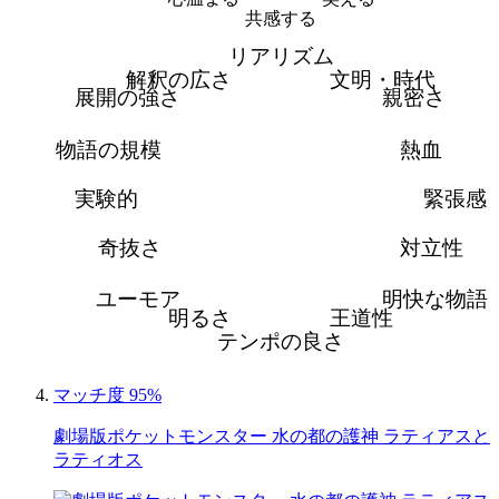
共感する
リアリズム
解釈の広さ
文明・時代
展開の強さ
親密さ
物語の規模
熱血
実験的
緊張感
奇抜さ
対立性
ユーモア
明快な物語
明るさ
王道性
テンポの良さ
マッチ度 95%
劇場版ポケットモンスター 水の都の護神 ラティアスと
ラティオス