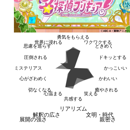
勇気をもらえる
世界に浸れる
ワクワクする
思慮を巡らす
ときめく
圧倒される
ドキッとする
ミステリアス
かっこいい
心がざわめく
かわいい
切なくなる
癒やされる
心温まる
笑える
共感する
リアリズム
解釈の広さ
文明・時代
展開の強さ
親密さ