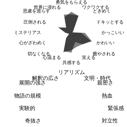
勇気をもらえる
世界に浸れる
ワクワクする
思慮を巡らす
ときめく
圧倒される
ドキッとする
ミステリアス
かっこいい
心がざわめく
かわいい
切なくなる
癒やされる
心温まる
笑える
共感する
リアリズム
解釈の広さ
文明・時代
展開の強さ
親密さ
物語の規模
熱血
実験的
緊張感
奇抜さ
対立性