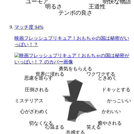
ユーモア
明快な物語
明るさ
王道性
テンポの良さ
マッチ度 94%
映画フレッシュプリキュア！おもちゃの国は秘密がい
っぱい！？
勇気をもらえる
世界に浸れる
ワクワクする
思慮を巡らす
ときめく
圧倒される
ドキッとする
ミステリアス
かっこいい
心がざわめく
かわいい
切なくなる
癒やされる
心温まる
笑える
共感する