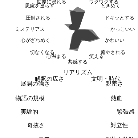
世界に浸れる
ワクワクする
思慮を巡らす
ときめく
圧倒される
ドキッとする
ミステリアス
かっこいい
心がざわめく
かわいい
切なくなる
癒やされる
心温まる
笑える
共感する
リアリズム
解釈の広さ
文明・時代
展開の強さ
親密さ
物語の規模
熱血
実験的
緊張感
奇抜さ
対立性