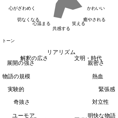
心がざわめく
かわいい
切なくなる
癒やされる
心温まる
笑える
共感する
トーン
リアリズム
解釈の広さ
文明・時代
展開の強さ
親密さ
物語の規模
熱血
実験的
緊張感
奇抜さ
対立性
ユーモア
明快な物語