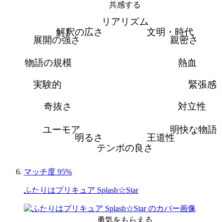
共感する
リアリズム
解釈の広さ
文明・時代
展開の強さ
親密さ
物語の規模
熱血
実験的
緊張感
奇抜さ
対立性
ユーモア
明快な物語
明るさ
王道性
テンポの良さ
マッチ度 95%
ふたりはプリキュア Splash☆Star
勇気をもらえる