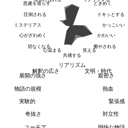
思慮を巡らす
ときめく
圧倒される
ドキッとする
ミステリアス
かっこいい
心がざわめく
かわいい
切なくなる
癒やされる
心温まる
笑える
共感する
リアリズム
解釈の広さ
文明・時代
展開の強さ
親密さ
物語の規模
熱血
実験的
緊張感
奇抜さ
対立性
ユーモア
明快な物語