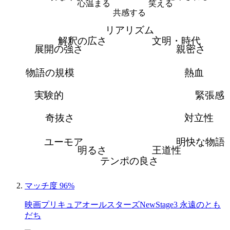
心温まる
笑える
共感する
リアリズム
解釈の広さ
文明・時代
展開の強さ
親密さ
物語の規模
熱血
実験的
緊張感
奇抜さ
対立性
ユーモア
明快な物語
明るさ
王道性
テンポの良さ
マッチ度 96%
映画プリキュアオールスターズNewStage3 永遠のとも
だち