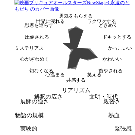
勇気をもらえる
世界に浸れる
ワクワクする
思慮を巡らす
ときめく
圧倒される
ドキッとする
ミステリアス
かっこいい
心がざわめく
かわいい
切なくなる
癒やされる
心温まる
笑える
共感する
リアリズム
解釈の広さ
文明・時代
展開の強さ
親密さ
物語の規模
熱血
実験的
緊張感