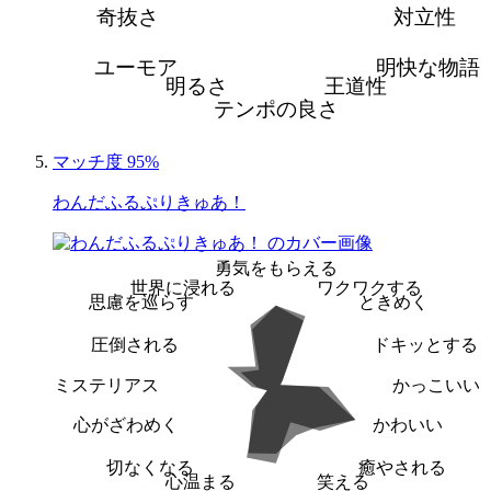
奇抜さ
対立性
ユーモア
明快な物語
明るさ
王道性
テンポの良さ
マッチ度 95%
わんだふるぷりきゅあ！
勇気をもらえる
世界に浸れる
ワクワクする
思慮を巡らす
ときめく
圧倒される
ドキッとする
ミステリアス
かっこいい
心がざわめく
かわいい
切なくなる
癒やされる
心温まる
笑える