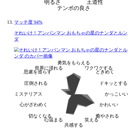
明るさ
王道性
テンポの良さ
マッチ度 94%
それいけ！アンパンマン おもちゃの星のナンダとルン
ダ
勇気をもらえる
世界に浸れる
ワクワクする
思慮を巡らす
ときめく
圧倒される
ドキッとする
ミステリアス
かっこいい
心がざわめく
かわいい
切なくなる
癒やされる
心温まる
笑える
共感する