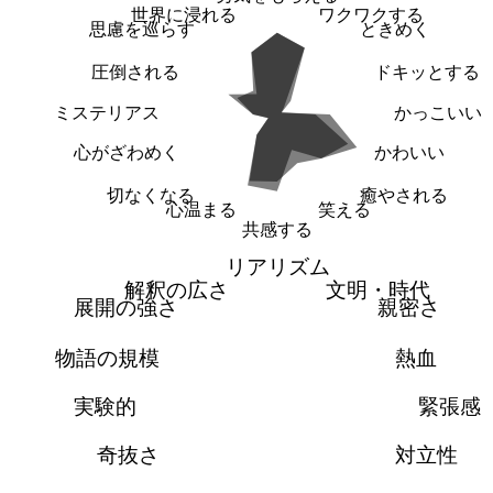
世界に浸れる
ワクワクする
思慮を巡らす
ときめく
圧倒される
ドキッとする
ミステリアス
かっこいい
心がざわめく
かわいい
切なくなる
癒やされる
心温まる
笑える
共感する
リアリズム
解釈の広さ
文明・時代
展開の強さ
親密さ
物語の規模
熱血
実験的
緊張感
奇抜さ
対立性