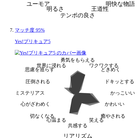
ユーモア
明快な物語
明るさ
王道性
テンポの良さ
マッチ度 95%
Yes!プリキュア5
勇気をもらえる
世界に浸れる
ワクワクする
思慮を巡らす
ときめく
圧倒される
ドキッとする
ミステリアス
かっこいい
心がざわめく
かわいい
切なくなる
癒やされる
心温まる
笑える
共感する
リアリズム