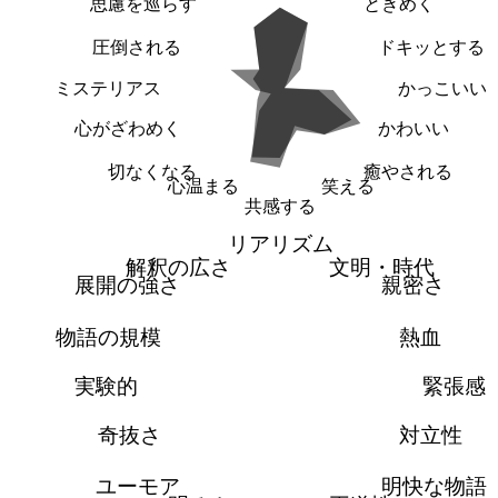
思慮を巡らす
ときめく
圧倒される
ドキッとする
ミステリアス
かっこいい
心がざわめく
かわいい
切なくなる
癒やされる
心温まる
笑える
共感する
リアリズム
解釈の広さ
文明・時代
展開の強さ
親密さ
物語の規模
熱血
実験的
緊張感
奇抜さ
対立性
ユーモア
明快な物語