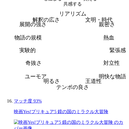
共感する
リアリズム
解釈の広さ
文明・時代
展開の強さ
親密さ
物語の規模
熱血
実験的
緊張感
奇抜さ
対立性
ユーモア
明快な物語
明るさ
王道性
テンポの良さ
マッチ度 93%
映画Yes!プリキュア5 鏡の国のミラクル大冒険