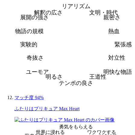
リアリズム
解釈の広さ
文明・時代
展開の強さ
親密さ
物語の規模
熱血
実験的
緊張感
奇抜さ
対立性
ユーモア
明快な物語
明るさ
王道性
テンポの良さ
マッチ度 94%
ふたりはプリキュア Max Heart
勇気をもらえる
世界に浸れる
ワクワクする