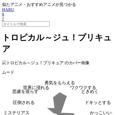
似たアニメ・おすすめアニメが見つかる
HARU
β
?
トロピカル～ジュ！プリキュ
ア
ムード
勇気をもらえる
世界に浸れる
ワクワクする
思慮を巡らす
ときめく
圧倒される
ドキッとする
ミステリアス
かっこいい