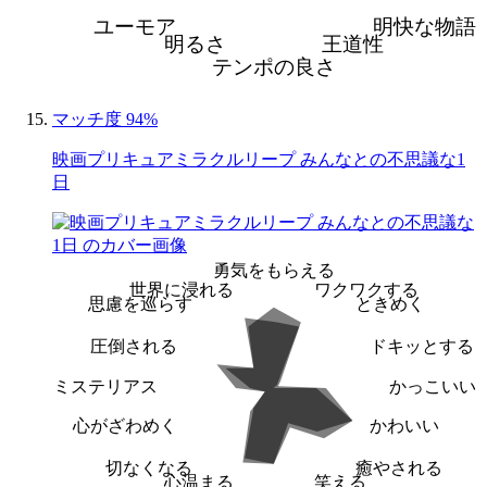
ユーモア
明快な物語
明るさ
王道性
テンポの良さ
マッチ度 94%
映画プリキュアミラクルリープ みんなとの不思議な1
日
勇気をもらえる
世界に浸れる
ワクワクする
思慮を巡らす
ときめく
圧倒される
ドキッとする
ミステリアス
かっこいい
心がざわめく
かわいい
切なくなる
癒やされる
心温まる
笑える