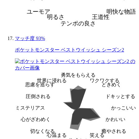
ユーモア
明快な物語
明るさ
王道性
テンポの良さ
マッチ度 93%
ポケットモンスター ベストウイッシュ シーズン2
勇気をもらえる
世界に浸れる
ワクワクする
思慮を巡らす
ときめく
圧倒される
ドキッとする
ミステリアス
かっこいい
心がざわめく
かわいい
切なくなる
癒やされる
心温まる
笑える