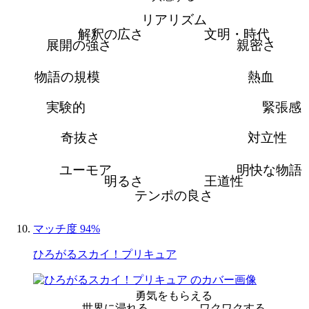
リアリズム
解釈の広さ
文明・時代
展開の強さ
親密さ
物語の規模
熱血
実験的
緊張感
奇抜さ
対立性
ユーモア
明快な物語
明るさ
王道性
テンポの良さ
マッチ度 94%
ひろがるスカイ！プリキュア
勇気をもらえる
世界に浸れる
ワクワクする