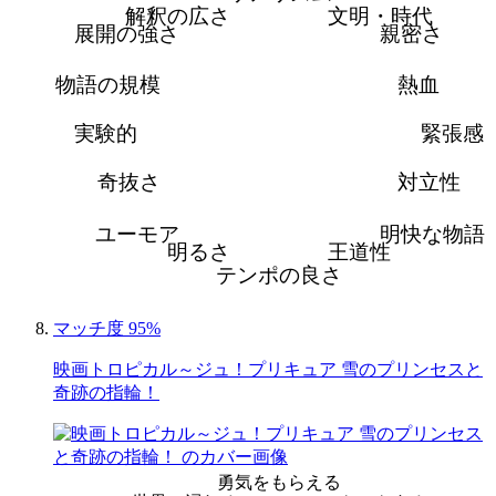
解釈の広さ
文明・時代
展開の強さ
親密さ
物語の規模
熱血
実験的
緊張感
奇抜さ
対立性
ユーモア
明快な物語
明るさ
王道性
テンポの良さ
マッチ度 95%
映画トロピカル～ジュ！プリキュア 雪のプリンセスと
奇跡の指輪！
勇気をもらえる