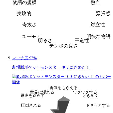
物語の規模
熱血
実験的
緊張感
奇抜さ
対立性
ユーモア
明快な物語
明るさ
王道性
テンポの良さ
マッチ度 93%
劇場版ポケットモンスター キミにきめた！
勇気をもらえる
世界に浸れる
ワクワクする
思慮を巡らす
ときめく
圧倒される
ドキッとする