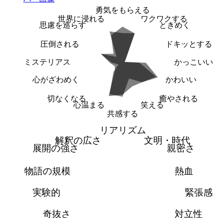
勇気をもらえる
世界に浸れる
ワクワクする
思慮を巡らす
ときめく
圧倒される
ドキッとする
ミステリアス
かっこいい
心がざわめく
かわいい
切なくなる
癒やされる
心温まる
笑える
共感する
リアリズム
解釈の広さ
文明・時代
展開の強さ
親密さ
物語の規模
熱血
実験的
緊張感
奇抜さ
対立性