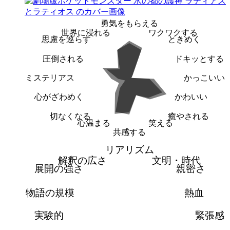
勇気をもらえる
世界に浸れる
ワクワクする
思慮を巡らす
ときめく
圧倒される
ドキッとする
ミステリアス
かっこいい
心がざわめく
かわいい
切なくなる
癒やされる
心温まる
笑える
共感する
リアリズム
解釈の広さ
文明・時代
展開の強さ
親密さ
物語の規模
熱血
実験的
緊張感