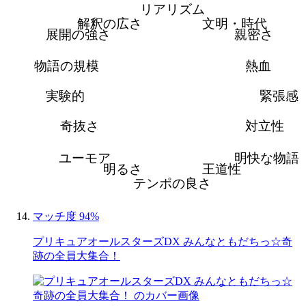
リアリズム
解釈の広さ
文明・時代
展開の強さ
親密さ
物語の規模
熱血
実験的
緊張感
奇抜さ
対立性
ユーモア
明快な物語
明るさ
王道性
テンポの良さ
マッチ度 94%
プリキュアオールスターズDX みんなともだちっ☆奇
跡の全員大集合！