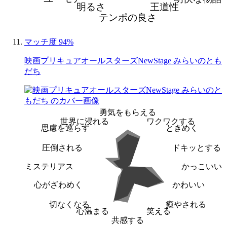
明るさ
王道性
テンポの良さ
マッチ度 94%
映画プリキュアオールスターズNewStage みらいのとも
だち
勇気をもらえる
世界に浸れる
ワクワクする
思慮を巡らす
ときめく
圧倒される
ドキッとする
ミステリアス
かっこいい
心がざわめく
かわいい
切なくなる
癒やされる
心温まる
笑える
共感する