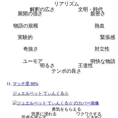
リアリズム
解釈の広さ
文明・時代
展開の強さ
親密さ
物語の規模
熱血
実験的
緊張感
奇抜さ
対立性
ユーモア
明快な物語
明るさ
王道性
テンポの良さ
マッチ度 88%
ジュエルペット てぃんくる☆
勇気をもらえる
世界に浸れる
ワクワクする
思慮を巡らす
ときめく