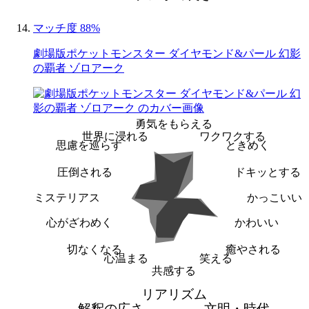
マッチ度 88%
劇場版ポケットモンスター ダイヤモンド&パール 幻影
の覇者 ゾロアーク
勇気をもらえる
世界に浸れる
ワクワクする
思慮を巡らす
ときめく
圧倒される
ドキッとする
ミステリアス
かっこいい
心がざわめく
かわいい
切なくなる
癒やされる
心温まる
笑える
共感する
リアリズム
解釈の広さ
文明・時代