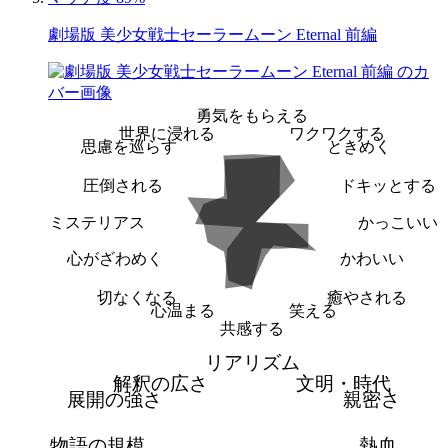
劇場版 美少女戦士セーラームーン Eternal 前編
勇気をもらえる
世界に浸れる
ワクワクする
思慮を巡らす
ときめく
圧倒される
ドキッとする
ミステリアス
かっこいい
心がざわめく
かわいい
切なくなる
癒やされる
心温まる
笑える
共感する
リアリズム
解釈の広さ
文明・時代
展開の強さ
親密さ
物語の規模
熱血