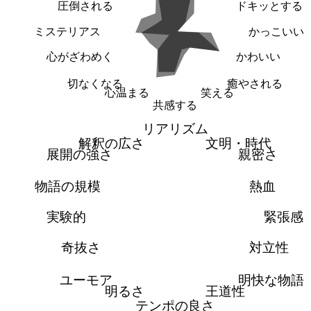
圧倒される
ドキッとする
ミステリアス
かっこいい
心がざわめく
かわいい
切なくなる
癒やされる
心温まる
笑える
共感する
リアリズム
解釈の広さ
文明・時代
展開の強さ
親密さ
物語の規模
熱血
実験的
緊張感
奇抜さ
対立性
ユーモア
明快な物語
明るさ
王道性
テンポの良さ