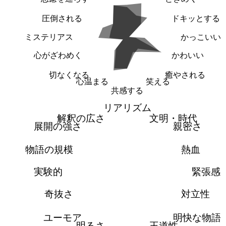
圧倒される
ドキッとする
ミステリアス
かっこいい
心がざわめく
かわいい
切なくなる
癒やされる
心温まる
笑える
共感する
リアリズム
解釈の広さ
文明・時代
展開の強さ
親密さ
物語の規模
熱血
実験的
緊張感
奇抜さ
対立性
ユーモア
明快な物語
明るさ
王道性