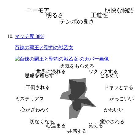
ユーモア
明快な物語
明るさ
王道性
テンポの良さ
マッチ度 88%
百錬の覇王と聖約の戦乙女
勇気をもらえる
世界に浸れる
ワクワクする
思慮を巡らす
ときめく
圧倒される
ドキッとする
ミステリアス
かっこいい
心がざわめく
かわいい
切なくなる
癒やされる
心温まる
笑える
共感する