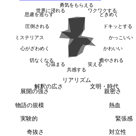
勇気をもらえる
世界に浸れる
ワクワクする
思慮を巡らす
ときめく
圧倒される
ドキッとする
ミステリアス
かっこいい
心がざわめく
かわいい
切なくなる
癒やされる
心温まる
笑える
共感する
リアリズム
解釈の広さ
文明・時代
展開の強さ
親密さ
物語の規模
熱血
実験的
緊張感
奇抜さ
対立性