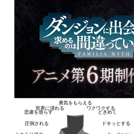
勇気をもらえる
世界に浸れる
ワクワクする
思慮を巡らす
ときめく
圧倒される
ドキッとする