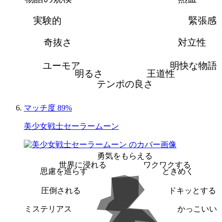
実験的
緊張感
奇抜さ
対立性
ユーモア
明快な物語
明るさ
王道性
テンポの良さ
マッチ度 89%
美少女戦士セーラームーン
勇気をもらえる
世界に浸れる
ワクワクする
思慮を巡らす
ときめく
圧倒される
ドキッとする
ミステリアス
かっこいい