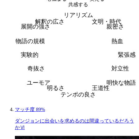
共感する
リアリズム
解釈の広さ
文明・時代
展開の強さ
親密さ
物語の規模
熱血
実験的
緊張感
奇抜さ
対立性
ユーモア
明快な物語
明るさ
王道性
テンポの良さ
マッチ度 89%
ダンジョンに出会いを求めるのは間違っているだろう
かⅥ