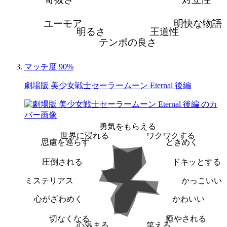
奇抜さ
対立性
ユーモア
明快な物語
明るさ
王道性
テンポの良さ
マッチ度 90%
劇場版 美少女戦士セーラームーン Eternal 後編
勇気をもらえる
世界に浸れる
ワクワクする
思慮を巡らす
ときめく
圧倒される
ドキッとする
ミステリアス
かっこいい
心がざわめく
かわいい
切なくなる
癒やされる
心温まる
笑える