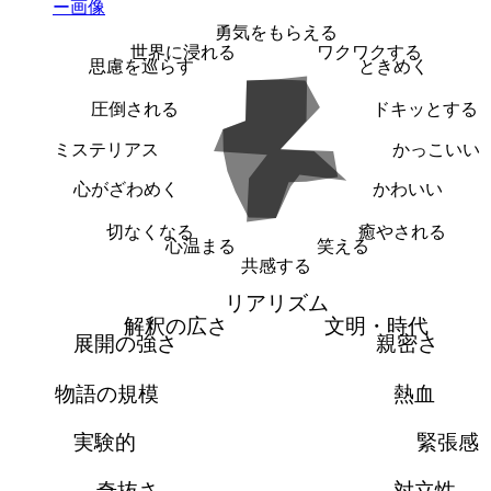
勇気をもらえる
世界に浸れる
ワクワクする
思慮を巡らす
ときめく
圧倒される
ドキッとする
ミステリアス
かっこいい
心がざわめく
かわいい
切なくなる
癒やされる
心温まる
笑える
共感する
リアリズム
解釈の広さ
文明・時代
展開の強さ
親密さ
物語の規模
熱血
実験的
緊張感