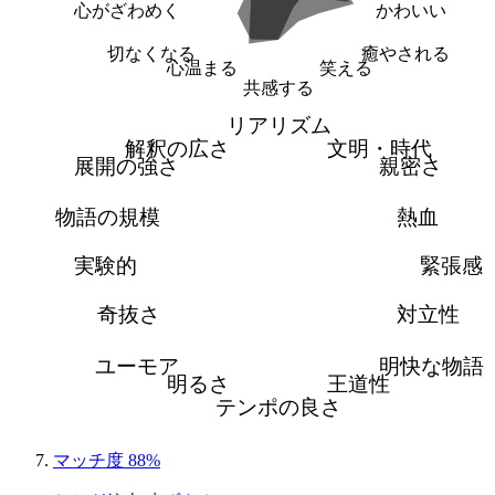
心がざわめく
かわいい
切なくなる
癒やされる
心温まる
笑える
共感する
リアリズム
解釈の広さ
文明・時代
展開の強さ
親密さ
物語の規模
熱血
実験的
緊張感
奇抜さ
対立性
ユーモア
明快な物語
明るさ
王道性
テンポの良さ
マッチ度 88%