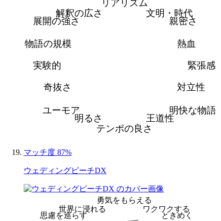
リアリズム
解釈の広さ
文明・時代
展開の強さ
親密さ
物語の規模
熱血
実験的
緊張感
奇抜さ
対立性
ユーモア
明快な物語
明るさ
王道性
テンポの良さ
マッチ度 87%
ウェディングピーチDX
勇気をもらえる
世界に浸れる
ワクワクする
思慮を巡らす
ときめく