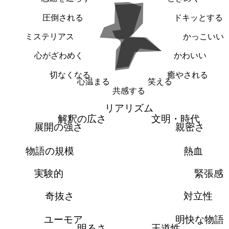
圧倒される
ドキッとする
ミステリアス
かっこいい
心がざわめく
かわいい
切なくなる
癒やされる
心温まる
笑える
共感する
リアリズム
解釈の広さ
文明・時代
展開の強さ
親密さ
物語の規模
熱血
実験的
緊張感
奇抜さ
対立性
ユーモア
明快な物語
明るさ
王道性