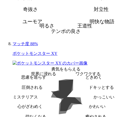
奇抜さ
対立性
ユーモア
明快な物語
明るさ
王道性
テンポの良さ
マッチ度 88%
ポケットモンスター XY
勇気をもらえる
世界に浸れる
ワクワクする
思慮を巡らす
ときめく
圧倒される
ドキッとする
ミステリアス
かっこいい
心がざわめく
かわいい
切なくなる
癒やされる