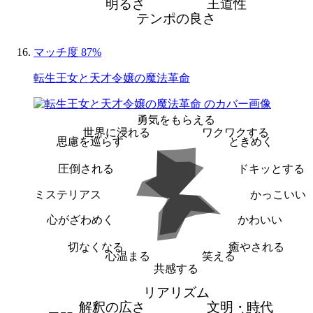
明るさ
王道性
テンポの良さ
マッチ度 87%
転生王女と天才令嬢の魔法革命
勇気をもらえる
世界に浸れる
ワクワクする
思慮を巡らす
ときめく
圧倒される
ドキッとする
ミステリアス
かっこいい
心がざわめく
かわいい
切なくなる
癒やされる
心温まる
笑える
共感する
リアリズム
解釈の広さ
文明・時代