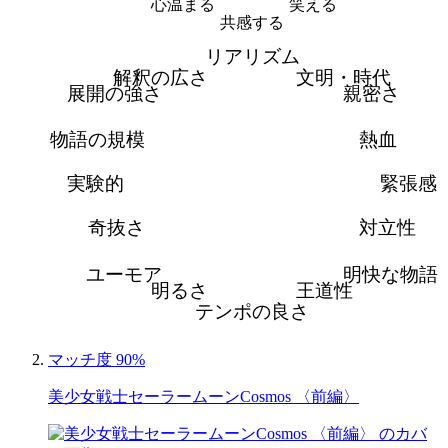
心温まる
笑える
共感する
リアリズム
解釈の広さ
文明・時代
展開の強さ
親密さ
物語の規模
熱血
実験的
緊張感
奇抜さ
対立性
ユーモア
明快な物語
明るさ
王道性
テンポの良さ
マッチ度 90%
美少女戦士セーラームーンCosmos 〈前編〉