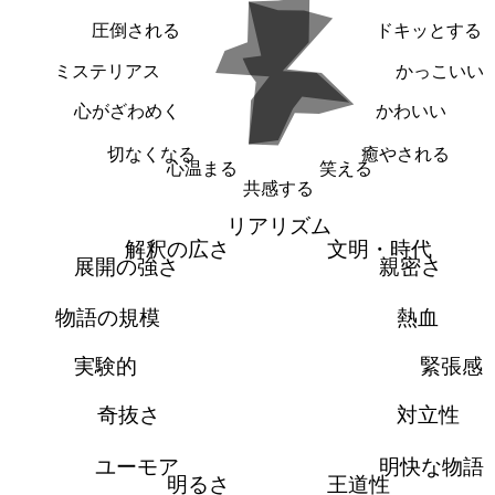
圧倒される
ドキッとする
ミステリアス
かっこいい
心がざわめく
かわいい
切なくなる
癒やされる
心温まる
笑える
共感する
リアリズム
解釈の広さ
文明・時代
展開の強さ
親密さ
物語の規模
熱血
実験的
緊張感
奇抜さ
対立性
ユーモア
明快な物語
明るさ
王道性