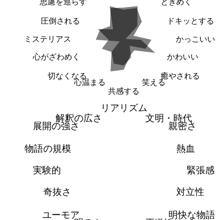
思慮を巡らす
ときめく
圧倒される
ドキッとする
ミステリアス
かっこいい
心がざわめく
かわいい
切なくなる
癒やされる
心温まる
笑える
共感する
リアリズム
解釈の広さ
文明・時代
展開の強さ
親密さ
物語の規模
熱血
実験的
緊張感
奇抜さ
対立性
ユーモア
明快な物語