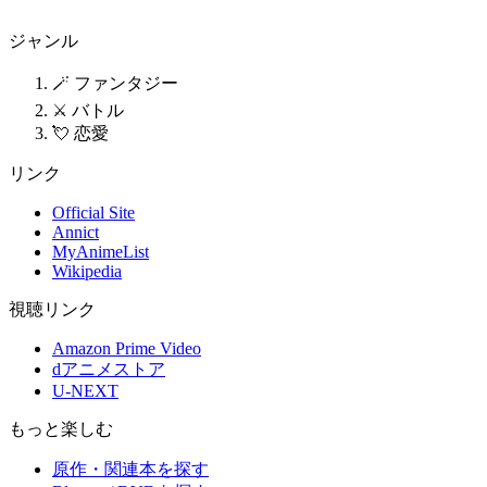
ジャンル
🪄 ファンタジー
⚔️ バトル
💘 恋愛
リンク
Official Site
Annict
MyAnimeList
Wikipedia
視聴リンク
Amazon Prime Video
dアニメストア
U-NEXT
もっと楽しむ
原作・関連本を探す