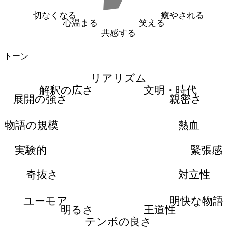
切なくなる
癒やされる
心温まる
笑える
共感する
トーン
リアリズム
解釈の広さ
文明・時代
展開の強さ
親密さ
物語の規模
熱血
実験的
緊張感
奇抜さ
対立性
ユーモア
明快な物語
明るさ
王道性
テンポの良さ