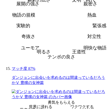
展開の強さ
親密さ
物語の規模
熱血
実験的
緊張感
奇抜さ
対立性
ユーモア
明快な物語
明るさ
王道性
テンポの良さ
マッチ度 87%
ダンジョンに出会いを求めるのは間違っているだろう
かⅤ 豊穣の女神篇
勇気をもらえる
世界に浸れる
ワクワクする