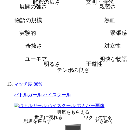
解釈の広さ
文明・時代
展開の強さ
親密さ
物語の規模
熱血
実験的
緊張感
奇抜さ
対立性
ユーモア
明快な物語
明るさ
王道性
テンポの良さ
マッチ度 88%
バトルガール ハイスクール
勇気をもらえる
世界に浸れる
ワクワクする
思慮を巡らす
ときめく