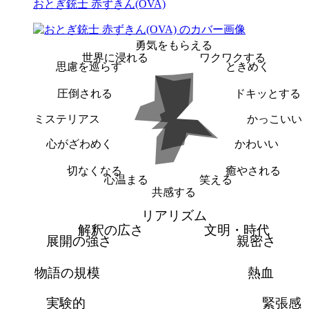
おとぎ銃士 赤ずきん(OVA)
勇気をもらえる
世界に浸れる
ワクワクする
思慮を巡らす
ときめく
圧倒される
ドキッとする
ミステリアス
かっこいい
心がざわめく
かわいい
切なくなる
癒やされる
心温まる
笑える
共感する
リアリズム
解釈の広さ
文明・時代
展開の強さ
親密さ
物語の規模
熱血
実験的
緊張感