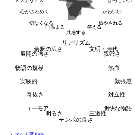
ミステリアス
かっこいい
心がざわめく
かわいい
切なくなる
癒やされる
心温まる
笑える
共感する
リアリズム
解釈の広さ
文明・時代
展開の強さ
親密さ
物語の規模
熱血
実験的
緊張感
奇抜さ
対立性
ユーモア
明快な物語
明るさ
王道性
テンポの良さ
マッチ度 89%