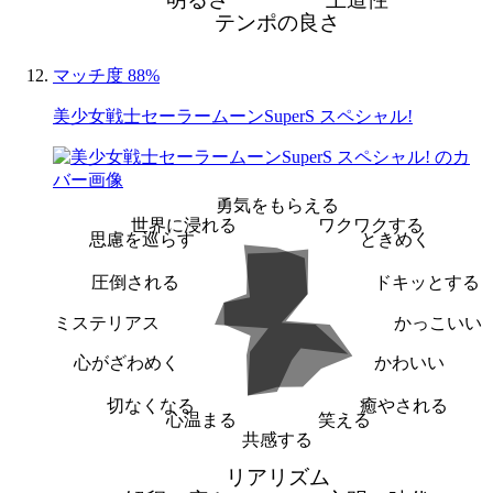
テンポの良さ
マッチ度 88%
美少女戦士セーラームーンSuperS スペシャル!
勇気をもらえる
世界に浸れる
ワクワクする
思慮を巡らす
ときめく
圧倒される
ドキッとする
ミステリアス
かっこいい
心がざわめく
かわいい
切なくなる
癒やされる
心温まる
笑える
共感する
リアリズム