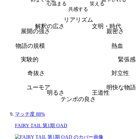
心温まる
笑える
共感する
リアリズム
解釈の広さ
文明・時代
展開の強さ
親密さ
物語の規模
熱血
実験的
緊張感
奇抜さ
対立性
ユーモア
明快な物語
明るさ
王道性
テンポの良さ
マッチ度 88%
FAIRY TAIL 第1期 OAD