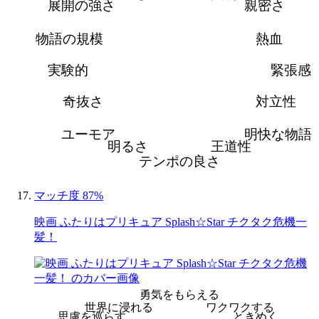
展開の強さ
親密さ
物語の規模
熱血
実験的
緊張感
奇抜さ
対立性
ユーモア
明快な物語
明るさ
王道性
テンポの良さ
マッチ度 87%
映画 ふたりはプリキュア Splash☆Star チクタク危機一
髪！
勇気をもらえる
世界に浸れる
ワクワクする
思慮を巡らす
ときめく