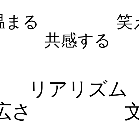
温まる
笑
共感する
リアリズム
広さ