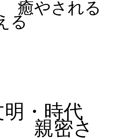
癒やされる
える
文明・時代
親密さ