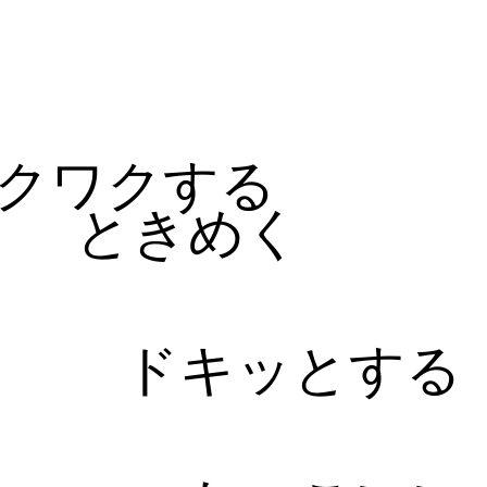
る
クワクする
ときめく
ドキッとする