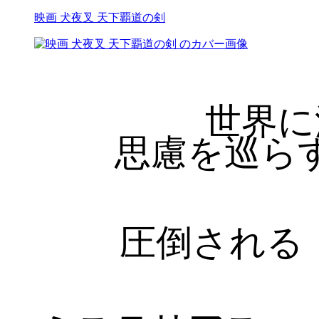
映画 犬夜叉 天下覇道の剣
世界に
思慮を巡ら
圧倒される