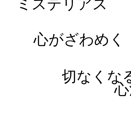
ミステリアス
心がざわめく
切なくな
心