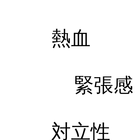
熱血
緊張感
対立性