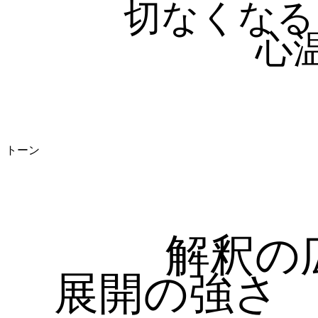
切なくなる
心
トーン
解釈の
展開の強さ