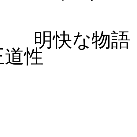
明快な物語
王道性