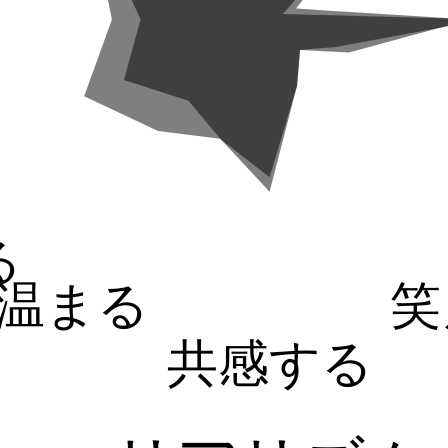
る
温まる
笑
共感する