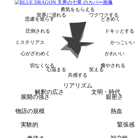
勇気をもらえる
世界に浸れる
ワクワクする
思慮を巡らす
ときめく
圧倒される
ドキッとする
ミステリアス
かっこいい
心がざわめく
かわいい
切なくなる
癒やされる
心温まる
笑える
共感する
リアリズム
解釈の広さ
文明・時代
展開の強さ
親密さ
物語の規模
熱血
実験的
緊張感