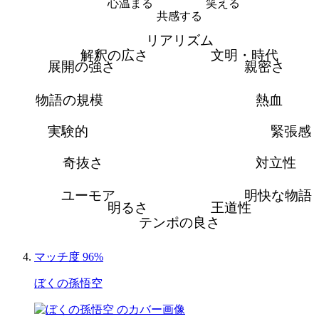
心温まる
笑える
共感する
リアリズム
解釈の広さ
文明・時代
展開の強さ
親密さ
物語の規模
熱血
実験的
緊張感
奇抜さ
対立性
ユーモア
明快な物語
明るさ
王道性
テンポの良さ
マッチ度 96%
ぼくの孫悟空