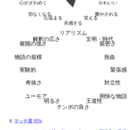
心がざわめく
かわいい
切なくなる
癒やされる
心温まる
笑える
共感する
リアリズム
解釈の広さ
文明・時代
展開の強さ
親密さ
物語の規模
熱血
実験的
緊張感
奇抜さ
対立性
ユーモア
明快な物語
明るさ
王道性
テンポの良さ
マッチ度 95%