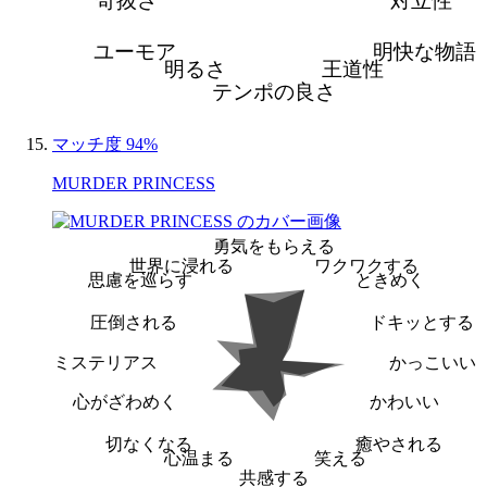
奇抜さ
対立性
ユーモア
明快な物語
明るさ
王道性
テンポの良さ
マッチ度 94%
MURDER PRINCESS
勇気をもらえる
世界に浸れる
ワクワクする
思慮を巡らす
ときめく
圧倒される
ドキッとする
ミステリアス
かっこいい
心がざわめく
かわいい
切なくなる
癒やされる
心温まる
笑える
共感する