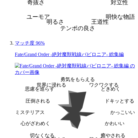
奇抜さ
対立性
ユーモア
明快な物語
明るさ
王道性
テンポの良さ
マッチ度 96%
Fate/Grand Order -絶対魔獣戦線バビロニア- 総集編
勇気をもらえる
世界に浸れる
ワクワクする
思慮を巡らす
ときめく
圧倒される
ドキッとする
ミステリアス
かっこいい
心がざわめく
かわいい
切なくなる
癒やされる