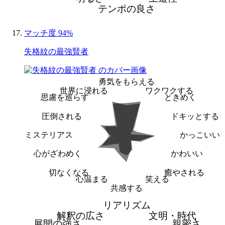
テンポの良さ
マッチ度 94%
失格紋の最強賢者
勇気をもらえる
世界に浸れる
ワクワクする
思慮を巡らす
ときめく
圧倒される
ドキッとする
ミステリアス
かっこいい
心がざわめく
かわいい
切なくなる
癒やされる
心温まる
笑える
共感する
リアリズム
解釈の広さ
文明・時代
展開の強さ
親密さ