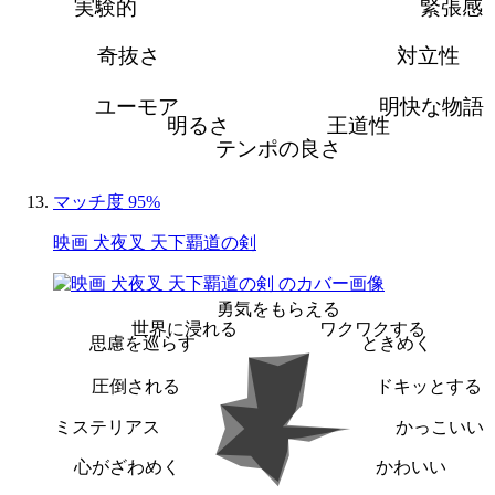
実験的
緊張感
奇抜さ
対立性
ユーモア
明快な物語
明るさ
王道性
テンポの良さ
マッチ度 95%
映画 犬夜叉 天下覇道の剣
勇気をもらえる
世界に浸れる
ワクワクする
思慮を巡らす
ときめく
圧倒される
ドキッとする
ミステリアス
かっこいい
心がざわめく
かわいい