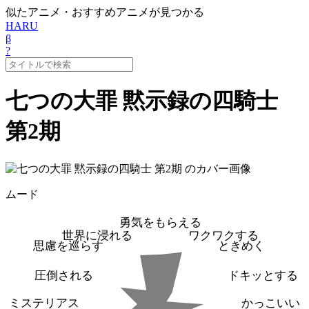
似たアニメ・おすすめアニメが見つかる
HARU
β
?
七つの大罪 黙示録の四騎士
第2期
ムード
勇気をもらえる
世界に浸れる
ワクワクする
思慮を巡らす
ときめく
圧倒される
ドキッとする
ミステリアス
かっこいい