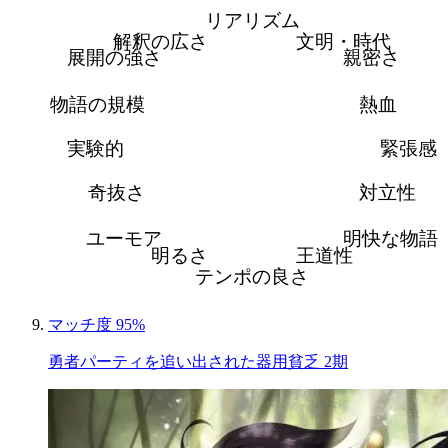
リアリズム
解釈の広さ
文明・時代
展開の強さ
親密さ
物語の規模
熱血
実験的
緊張感
奇抜さ
対立性
ユーモア
明快な物語
明るさ
王道性
テンポの良さ
マッチ度 95%
勇者パーティを追い出された器用貧乏 2期