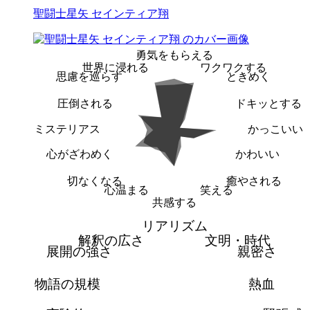
聖闘士星矢 セインティア翔
勇気をもらえる
世界に浸れる
ワクワクする
思慮を巡らす
ときめく
圧倒される
ドキッとする
ミステリアス
かっこいい
心がざわめく
かわいい
切なくなる
癒やされる
心温まる
笑える
共感する
リアリズム
解釈の広さ
文明・時代
展開の強さ
親密さ
物語の規模
熱血