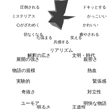
圧倒される
ドキッとする
ミステリアス
かっこいい
心がざわめく
かわいい
切なくなる
癒やされる
心温まる
笑える
共感する
リアリズム
解釈の広さ
文明・時代
展開の強さ
親密さ
物語の規模
熱血
実験的
緊張感
奇抜さ
対立性
ユーモア
明快な物語
明るさ
王道性