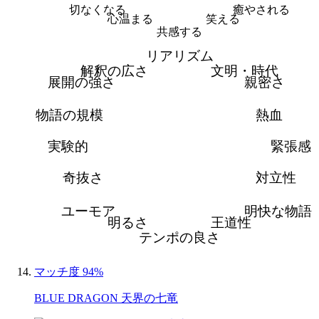
切なくなる
癒やされる
心温まる
笑える
共感する
リアリズム
解釈の広さ
文明・時代
展開の強さ
親密さ
物語の規模
熱血
実験的
緊張感
奇抜さ
対立性
ユーモア
明快な物語
明るさ
王道性
テンポの良さ
マッチ度 94%
BLUE DRAGON 天界の七竜