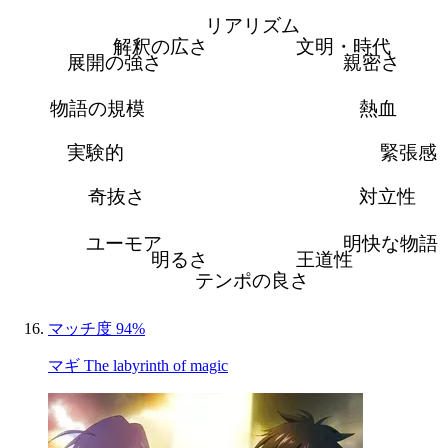
リアリズム
解釈の広さ
文明・時代
展開の強さ
親密さ
物語の規模
熱血
実験的
緊張感
奇抜さ
対立性
ユーモア
明快な物語
明るさ
王道性
テンポの良さ
マッチ度 94%
マギ The labyrinth of magic