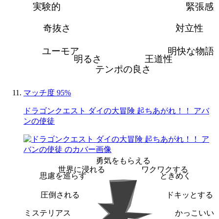
実験的
緊張感
奇抜さ
対立性
ユーモア
明快な物語
明るさ
王道性
テンポの良さ
マッチ度 95%
ドラゴンクエスト ダイの大冒険 起ちあがれ！！ アバ
ンの使徒
勇気をもらえる
世界に浸れる
ワクワクする
思慮を巡らす
ときめく
圧倒される
ドキッとする
ミステリアス
かっこいい