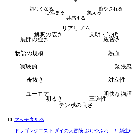
切なくなる
癒やされる
心温まる
笑える
共感する
リアリズム
解釈の広さ
文明・時代
展開の強さ
親密さ
物語の規模
熱血
実験的
緊張感
奇抜さ
対立性
ユーモア
明快な物語
明るさ
王道性
テンポの良さ
マッチ度 95%
ドラゴンクエスト ダイの大冒険 ぶちやぶれ！！ 新生6