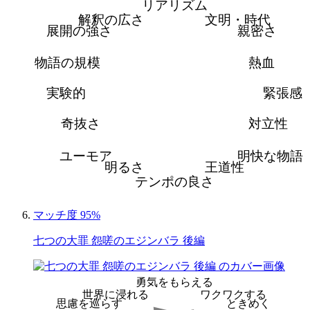
リアリズム
解釈の広さ
文明・時代
展開の強さ
親密さ
物語の規模
熱血
実験的
緊張感
奇抜さ
対立性
ユーモア
明快な物語
明るさ
王道性
テンポの良さ
マッチ度 95%
七つの大罪 怨嗟のエジンバラ 後編
勇気をもらえる
世界に浸れる
ワクワクする
思慮を巡らす
ときめく