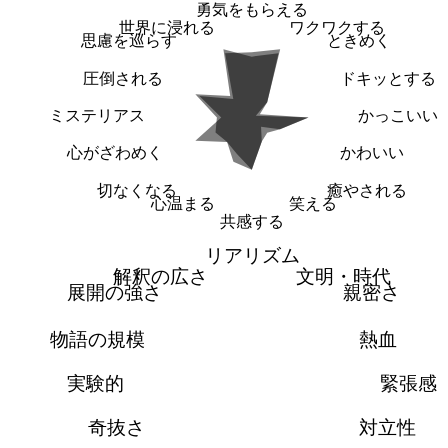
勇気をもらえる
世界に浸れる
ワクワクする
思慮を巡らす
ときめく
圧倒される
ドキッとする
ミステリアス
かっこいい
心がざわめく
かわいい
切なくなる
癒やされる
心温まる
笑える
共感する
リアリズム
解釈の広さ
文明・時代
展開の強さ
親密さ
物語の規模
熱血
実験的
緊張感
奇抜さ
対立性