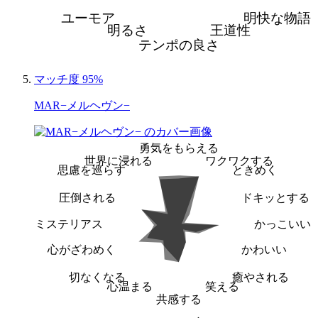
ユーモア
明快な物語
明るさ
王道性
テンポの良さ
マッチ度 95%
MAR−メルヘヴン−
勇気をもらえる
世界に浸れる
ワクワクする
思慮を巡らす
ときめく
圧倒される
ドキッとする
ミステリアス
かっこいい
心がざわめく
かわいい
切なくなる
癒やされる
心温まる
笑える
共感する