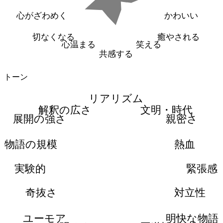
心がざわめく
かわいい
切なくなる
癒やされる
心温まる
笑える
共感する
トーン
リアリズム
解釈の広さ
文明・時代
展開の強さ
親密さ
物語の規模
熱血
実験的
緊張感
奇抜さ
対立性
ユーモア
明快な物語