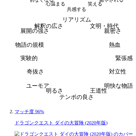
心温まる
笑える
共感する
リアリズム
解釈の広さ
文明・時代
展開の強さ
親密さ
物語の規模
熱血
実験的
緊張感
奇抜さ
対立性
ユーモア
明快な物語
明るさ
王道性
テンポの良さ
マッチ度 96%
ドラゴンクエスト ダイの大冒険 (2020年版)