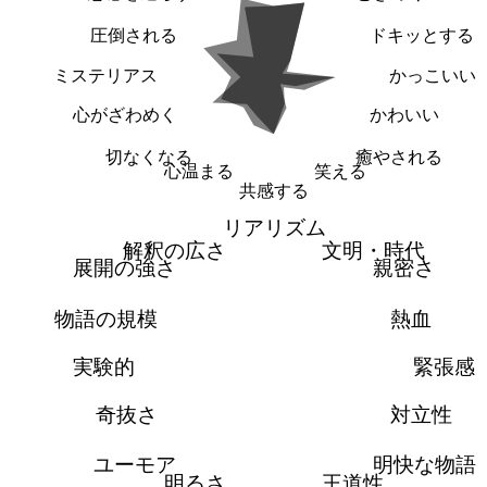
圧倒される
ドキッとする
ミステリアス
かっこいい
心がざわめく
かわいい
切なくなる
癒やされる
心温まる
笑える
共感する
リアリズム
解釈の広さ
文明・時代
展開の強さ
親密さ
物語の規模
熱血
実験的
緊張感
奇抜さ
対立性
ユーモア
明快な物語
明るさ
王道性