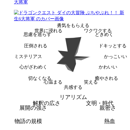
大将軍
勇気をもらえる
世界に浸れる
ワクワクする
思慮を巡らす
ときめく
圧倒される
ドキッとする
ミステリアス
かっこいい
心がざわめく
かわいい
切なくなる
癒やされる
心温まる
笑える
共感する
リアリズム
解釈の広さ
文明・時代
展開の強さ
親密さ
物語の規模
熱血