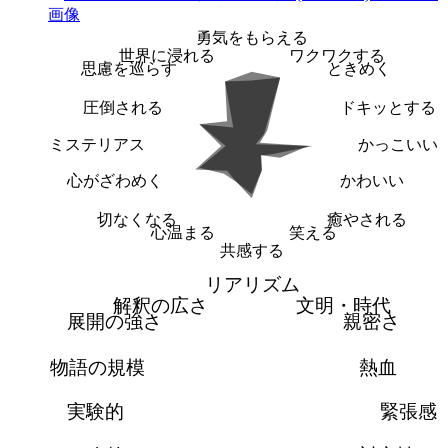
勇気をもらえる
世界に浸れる
ワクワクする
思慮を巡らす
ときめく
圧倒される
ドキッとする
ミステリアス
かっこいい
心がざわめく
かわいい
切なくなる
癒やされる
心温まる
笑える
共感する
リアリズム
解釈の広さ
文明・時代
展開の強さ
親密さ
物語の規模
熱血
実験的
緊張感