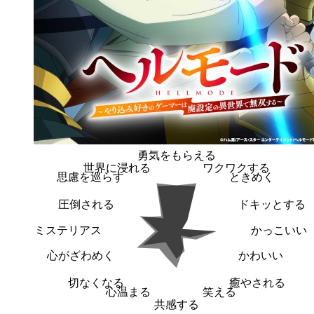
勇気をもらえる
世界に浸れる
ワクワクする
思慮を巡らす
ときめく
圧倒される
ドキッとする
ミステリアス
かっこいい
心がざわめく
かわいい
切なくなる
癒やされる
心温まる
笑える
共感する