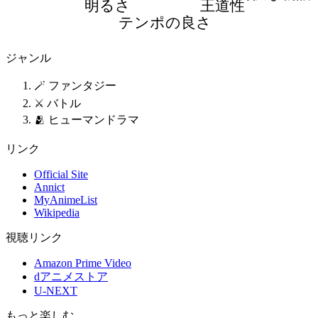
明るさ
王道性
テンポの良さ
ジャンル
🪄 ファンタジー
⚔️ バトル
🫂 ヒューマンドラマ
リンク
Official Site
Annict
MyAnimeList
Wikipedia
視聴リンク
Amazon Prime Video
dアニメストア
U-NEXT
もっと楽しむ