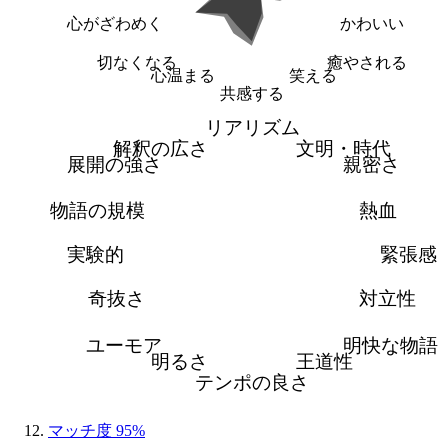
心がざわめく
かわいい
切なくなる
癒やされる
心温まる
笑える
共感する
リアリズム
解釈の広さ
文明・時代
展開の強さ
親密さ
物語の規模
熱血
実験的
緊張感
奇抜さ
対立性
ユーモア
明快な物語
明るさ
王道性
テンポの良さ
マッチ度 95%