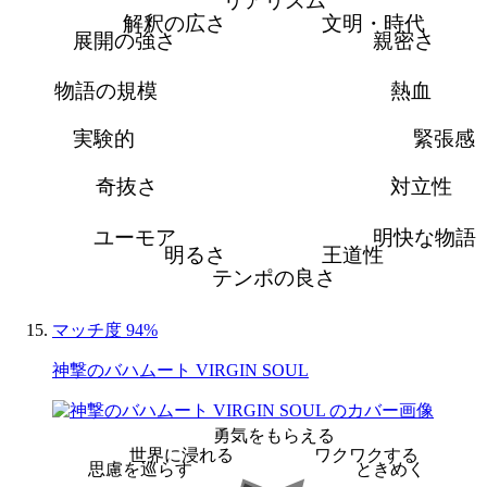
解釈の広さ
文明・時代
展開の強さ
親密さ
物語の規模
熱血
実験的
緊張感
奇抜さ
対立性
ユーモア
明快な物語
明るさ
王道性
テンポの良さ
マッチ度 94%
神撃のバハムート VIRGIN SOUL
勇気をもらえる
世界に浸れる
ワクワクする
思慮を巡らす
ときめく