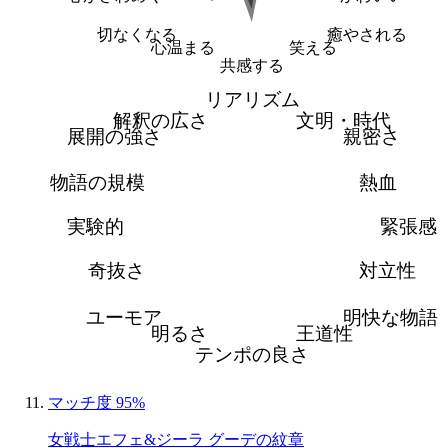
切なくなる
癒やされる
心温まる
笑える
共感する
リアリズム
解釈の広さ
文明・時代
展開の強さ
親密さ
物語の規模
熱血
実験的
緊張感
奇抜さ
対立性
ユーモア
明快な物語
明るさ
王道性
テンポの良さ
マッチ度 95%
女戦士エフェ&ジーラ グーデの紋章