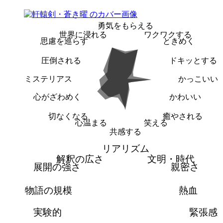
勇気をもらえる
世界に浸れる
ワクワクする
思慮を巡らす
ときめく
圧倒される
ドキッとする
ミステリアス
かっこいい
心がざわめく
かわいい
切なくなる
癒やされる
心温まる
笑える
共感する
リアリズム
解釈の広さ
文明・時代
展開の強さ
親密さ
物語の規模
熱血
実験的
緊張感