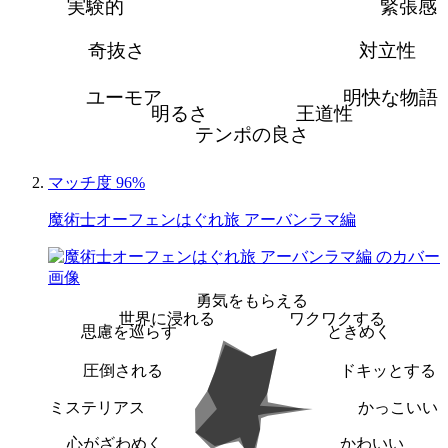
実験的
緊張感
奇抜さ
対立性
ユーモア
明快な物語
明るさ
王道性
テンポの良さ
マッチ度 96%
魔術士オーフェンはぐれ旅 アーバンラマ編
勇気をもらえる
世界に浸れる
ワクワクする
思慮を巡らす
ときめく
圧倒される
ドキッとする
ミステリアス
かっこいい
心がざわめく
かわいい