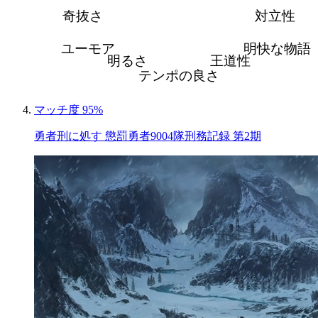
奇抜さ
対立性
ユーモア
明快な物語
明るさ
王道性
テンポの良さ
マッチ度 95%
勇者刑に処す 懲罰勇者9004隊刑務記録 第2期