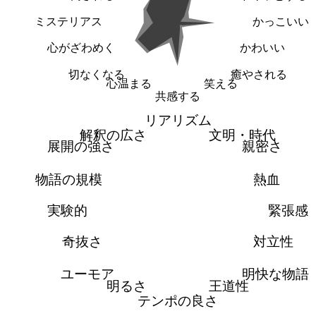
ミステリアス
かっこいい
心がざわめく
かわいい
切なくなる
癒やされる
心温まる
笑える
共感する
リアリズム
解釈の広さ
文明・時代
展開の強さ
親密さ
物語の規模
熱血
実験的
緊張感
奇抜さ
対立性
ユーモア
明快な物語
明るさ
王道性
テンポの良さ