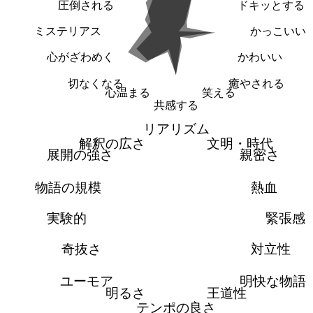
圧倒される
ドキッとする
ミステリアス
かっこいい
心がざわめく
かわいい
切なくなる
癒やされる
心温まる
笑える
共感する
リアリズム
解釈の広さ
文明・時代
展開の強さ
親密さ
物語の規模
熱血
実験的
緊張感
奇抜さ
対立性
ユーモア
明快な物語
明るさ
王道性
テンポの良さ