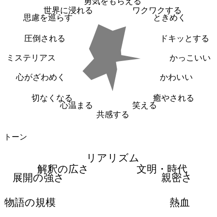
勇気をもらえる
世界に浸れる
ワクワクする
思慮を巡らす
ときめく
圧倒される
ドキッとする
ミステリアス
かっこいい
心がざわめく
かわいい
切なくなる
癒やされる
心温まる
笑える
共感する
トーン
リアリズム
解釈の広さ
文明・時代
展開の強さ
親密さ
物語の規模
熱血