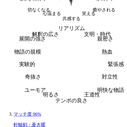
切なくなる
癒やされる
心温まる
笑える
共感する
リアリズム
解釈の広さ
文明・時代
展開の強さ
親密さ
物語の規模
熱血
実験的
緊張感
奇抜さ
対立性
ユーモア
明快な物語
明るさ
王道性
テンポの良さ
マッチ度 96%
軒轅剣・蒼き曜