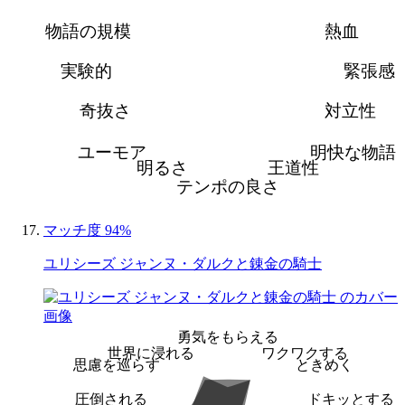
物語の規模
熱血
実験的
緊張感
奇抜さ
対立性
ユーモア
明快な物語
明るさ
王道性
テンポの良さ
マッチ度 94%
ユリシーズ ジャンヌ・ダルクと錬金の騎士
勇気をもらえる
世界に浸れる
ワクワクする
思慮を巡らす
ときめく
圧倒される
ドキッとする