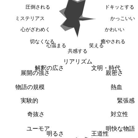
圧倒される
ドキッとする
ミステリアス
かっこいい
心がざわめく
かわいい
切なくなる
癒やされる
心温まる
笑える
共感する
リアリズム
解釈の広さ
文明・時代
展開の強さ
親密さ
物語の規模
熱血
実験的
緊張感
奇抜さ
対立性
ユーモア
明快な物語
明るさ
王道性