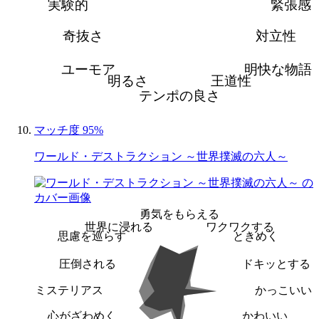
実験的
緊張感
奇抜さ
対立性
ユーモア
明快な物語
明るさ
王道性
テンポの良さ
マッチ度 95%
ワールド・デストラクション ～世界撲滅の六人～
勇気をもらえる
世界に浸れる
ワクワクする
思慮を巡らす
ときめく
圧倒される
ドキッとする
ミステリアス
かっこいい
心がざわめく
かわいい