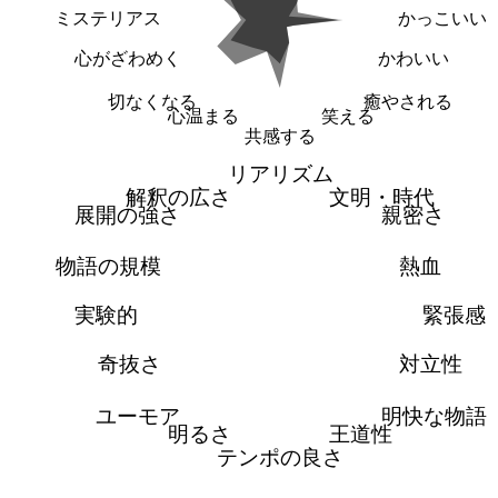
ミステリアス
かっこいい
心がざわめく
かわいい
切なくなる
癒やされる
心温まる
笑える
共感する
リアリズム
解釈の広さ
文明・時代
展開の強さ
親密さ
物語の規模
熱血
実験的
緊張感
奇抜さ
対立性
ユーモア
明快な物語
明るさ
王道性
テンポの良さ