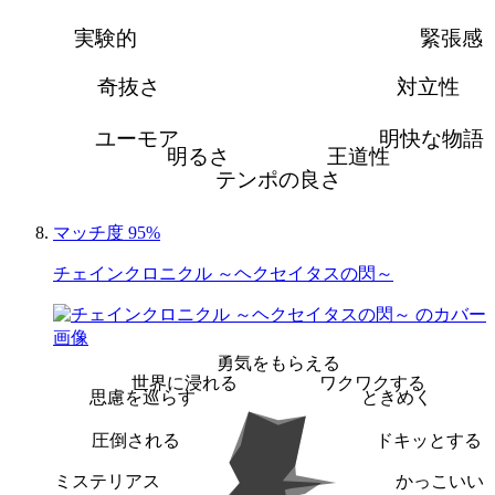
実験的
緊張感
奇抜さ
対立性
ユーモア
明快な物語
明るさ
王道性
テンポの良さ
マッチ度 95%
チェインクロニクル ～ヘクセイタスの閃～
勇気をもらえる
世界に浸れる
ワクワクする
思慮を巡らす
ときめく
圧倒される
ドキッとする
ミステリアス
かっこいい