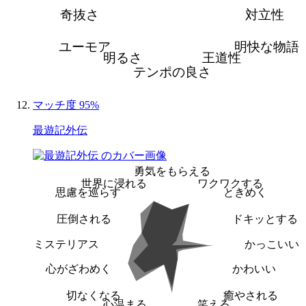
奇抜さ
対立性
ユーモア
明快な物語
明るさ
王道性
テンポの良さ
マッチ度 95%
最遊記外伝
勇気をもらえる
世界に浸れる
ワクワクする
思慮を巡らす
ときめく
圧倒される
ドキッとする
ミステリアス
かっこいい
心がざわめく
かわいい
切なくなる
癒やされる
心温まる
笑える