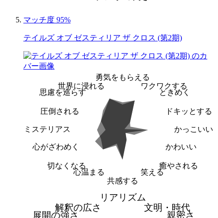
マッチ度 95%
テイルズ オブ ゼスティリア ザ クロス (第2期)
勇気をもらえる
世界に浸れる
ワクワクする
思慮を巡らす
ときめく
圧倒される
ドキッとする
ミステリアス
かっこいい
心がざわめく
かわいい
切なくなる
癒やされる
心温まる
笑える
共感する
リアリズム
解釈の広さ
文明・時代
展開の強さ
親密さ