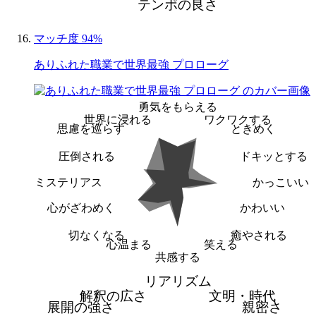
テンポの良さ
マッチ度 94%
ありふれた職業で世界最強 プロローグ
勇気をもらえる
世界に浸れる
ワクワクする
思慮を巡らす
ときめく
圧倒される
ドキッとする
ミステリアス
かっこいい
心がざわめく
かわいい
切なくなる
癒やされる
心温まる
笑える
共感する
リアリズム
解釈の広さ
文明・時代
展開の強さ
親密さ