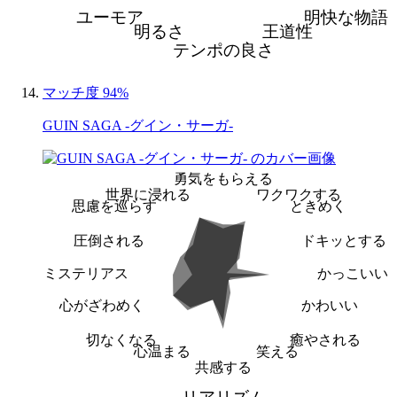
ユーモア
明快な物語
明るさ
王道性
テンポの良さ
マッチ度 94%
GUIN SAGA -グイン・サーガ-
勇気をもらえる
世界に浸れる
ワクワクする
思慮を巡らす
ときめく
圧倒される
ドキッとする
ミステリアス
かっこいい
心がざわめく
かわいい
切なくなる
癒やされる
心温まる
笑える
共感する
リアリズム