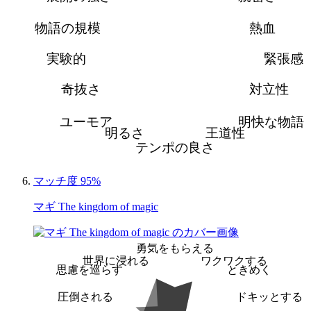
物語の規模
熱血
実験的
緊張感
奇抜さ
対立性
ユーモア
明快な物語
明るさ
王道性
テンポの良さ
マッチ度 95%
マギ The kingdom of magic
勇気をもらえる
世界に浸れる
ワクワクする
思慮を巡らす
ときめく
圧倒される
ドキッとする