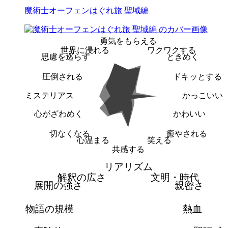
魔術士オーフェンはぐれ旅 聖域編
勇気をもらえる
世界に浸れる
ワクワクする
思慮を巡らす
ときめく
圧倒される
ドキッとする
ミステリアス
かっこいい
心がざわめく
かわいい
切なくなる
癒やされる
心温まる
笑える
共感する
リアリズム
解釈の広さ
文明・時代
展開の強さ
親密さ
物語の規模
熱血