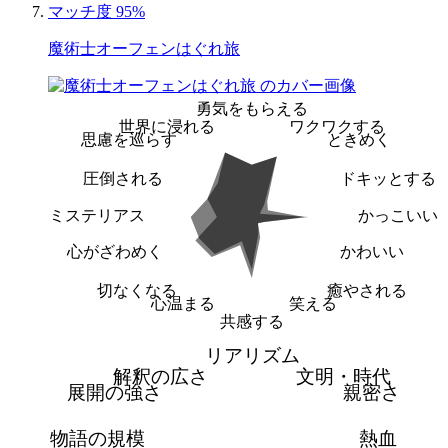
マッチ度 95%
魔術士オーフェンはぐれ旅
勇気をもらえる
世界に浸れる
ワクワクする
思慮を巡らす
ときめく
圧倒される
ドキッとする
ミステリアス
かっこいい
心がざわめく
かわいい
切なくなる
癒やされる
心温まる
笑える
共感する
リアリズム
解釈の広さ
文明・時代
展開の強さ
親密さ
物語の規模
熱血