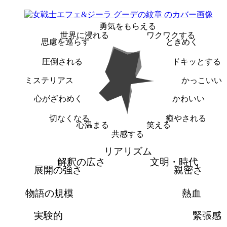
勇気をもらえる
世界に浸れる
ワクワクする
思慮を巡らす
ときめく
圧倒される
ドキッとする
ミステリアス
かっこいい
心がざわめく
かわいい
切なくなる
癒やされる
心温まる
笑える
共感する
リアリズム
解釈の広さ
文明・時代
展開の強さ
親密さ
物語の規模
熱血
実験的
緊張感