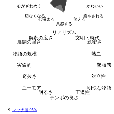
心がざわめく
かわいい
切なくなる
癒やされる
心温まる
笑える
共感する
リアリズム
解釈の広さ
文明・時代
展開の強さ
親密さ
物語の規模
熱血
実験的
緊張感
奇抜さ
対立性
ユーモア
明快な物語
明るさ
王道性
テンポの良さ
マッチ度 95%