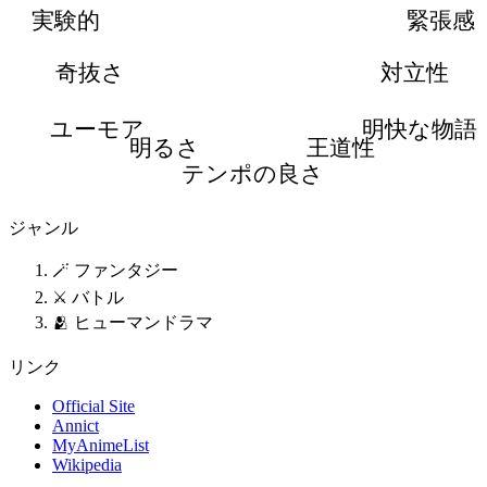
実験的
緊張感
奇抜さ
対立性
ユーモア
明快な物語
明るさ
王道性
テンポの良さ
ジャンル
🪄 ファンタジー
⚔️ バトル
🫂 ヒューマンドラマ
リンク
Official Site
Annict
MyAnimeList
Wikipedia