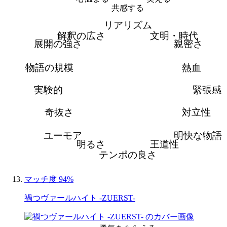
共感する
リアリズム
解釈の広さ
文明・時代
展開の強さ
親密さ
物語の規模
熱血
実験的
緊張感
奇抜さ
対立性
ユーモア
明快な物語
明るさ
王道性
テンポの良さ
マッチ度 94%
禍つヴァールハイト -ZUERST-