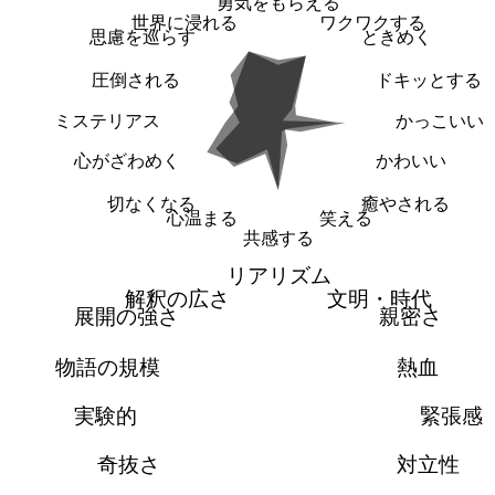
勇気をもらえる
世界に浸れる
ワクワクする
思慮を巡らす
ときめく
圧倒される
ドキッとする
ミステリアス
かっこいい
心がざわめく
かわいい
切なくなる
癒やされる
心温まる
笑える
共感する
リアリズム
解釈の広さ
文明・時代
展開の強さ
親密さ
物語の規模
熱血
実験的
緊張感
奇抜さ
対立性