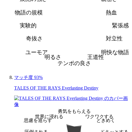
物語の規模
熱血
実験的
緊張感
奇抜さ
対立性
ユーモア
明快な物語
明るさ
王道性
テンポの良さ
マッチ度 93%
TALES OF THE RAYS Everlasting Destiny
勇気をもらえる
世界に浸れる
ワクワクする
思慮を巡らす
ときめく
圧倒される
ドキッとする