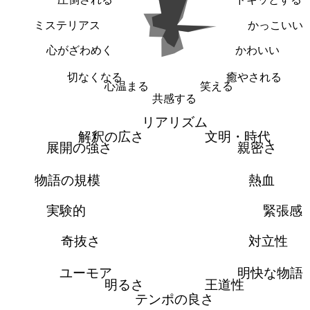
ミステリアス
かっこいい
心がざわめく
かわいい
切なくなる
癒やされる
心温まる
笑える
共感する
リアリズム
解釈の広さ
文明・時代
展開の強さ
親密さ
物語の規模
熱血
実験的
緊張感
奇抜さ
対立性
ユーモア
明快な物語
明るさ
王道性
テンポの良さ