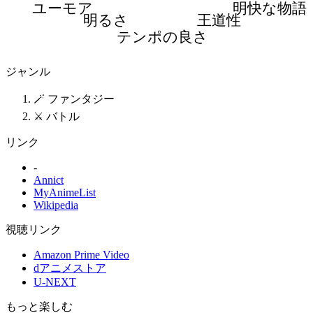
ユーモア
明快な物語
明るさ
王道性
テンポの良さ
ジャンル
🪄 ファンタジー
⚔️ バトル
リンク
-
Annict
MyAnimeList
Wikipedia
視聴リンク
Amazon Prime Video
dアニメストア
U-NEXT
もっと楽しむ