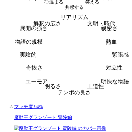
心温まる
笑える
共感する
リアリズム
解釈の広さ
文明・時代
展開の強さ
親密さ
物語の規模
熱血
実験的
緊張感
奇抜さ
対立性
ユーモア
明快な物語
明るさ
王道性
テンポの良さ
マッチ度 94%
魔動王グランゾート 冒険編