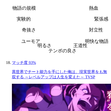
物語の規模
熱血
実験的
緊張感
奇抜さ
対立性
ユーモア
明快な物語
明るさ
王道性
テンポの良さ
マッチ度 93%
異世界でチート能力を手にした俺は、現実世界をも無
双する ～レベルアップは人生を変えた～ TVSP