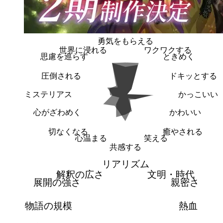
勇気をもらえる
世界に浸れる
ワクワクする
思慮を巡らす
ときめく
圧倒される
ドキッとする
ミステリアス
かっこいい
心がざわめく
かわいい
切なくなる
癒やされる
心温まる
笑える
共感する
リアリズム
解釈の広さ
文明・時代
展開の強さ
親密さ
物語の規模
熱血