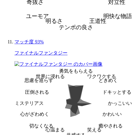
奇抜さ
対立性
ユーモア
明快な物語
明るさ
王道性
テンポの良さ
マッチ度 93%
ファイナルファンタジー
勇気をもらえる
世界に浸れる
ワクワクする
思慮を巡らす
ときめく
圧倒される
ドキッとする
ミステリアス
かっこいい
心がざわめく
かわいい
切なくなる
癒やされる
心温まる
笑える