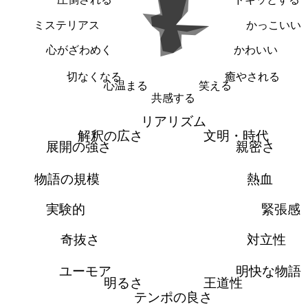
ミステリアス
かっこいい
心がざわめく
かわいい
切なくなる
癒やされる
心温まる
笑える
共感する
リアリズム
解釈の広さ
文明・時代
展開の強さ
親密さ
物語の規模
熱血
実験的
緊張感
奇抜さ
対立性
ユーモア
明快な物語
明るさ
王道性
テンポの良さ