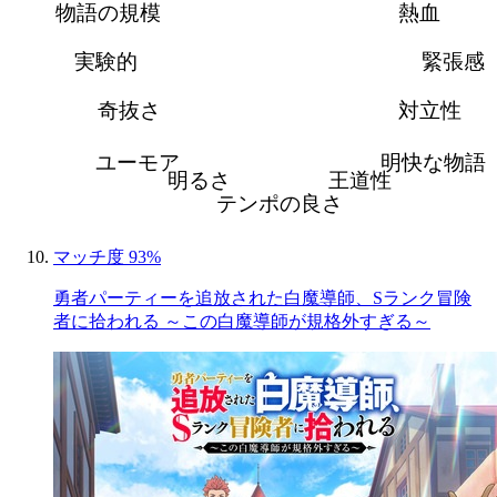
物語の規模
熱血
実験的
緊張感
奇抜さ
対立性
ユーモア
明快な物語
明るさ
王道性
テンポの良さ
マッチ度 93%
勇者パーティーを追放された白魔導師、Sランク冒険
者に拾われる ～この白魔導師が規格外すぎる～