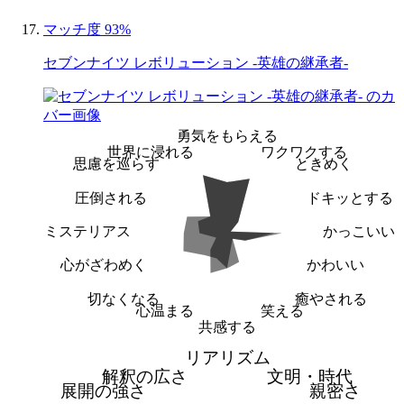
マッチ度 93%
セブンナイツ レボリューション -英雄の継承者-
勇気をもらえる
世界に浸れる
ワクワクする
思慮を巡らす
ときめく
圧倒される
ドキッとする
ミステリアス
かっこいい
心がざわめく
かわいい
切なくなる
癒やされる
心温まる
笑える
共感する
リアリズム
解釈の広さ
文明・時代
展開の強さ
親密さ