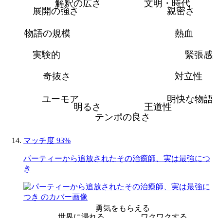
解釈の広さ
文明・時代
展開の強さ
親密さ
物語の規模
熱血
実験的
緊張感
奇抜さ
対立性
ユーモア
明快な物語
明るさ
王道性
テンポの良さ
マッチ度 93%
パーティーから追放されたその治癒師、実は最強につ
き
勇気をもらえる
世界に浸れる
ワクワクする