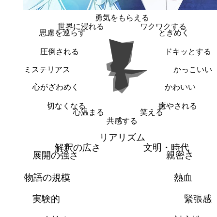
勇気をもらえる
世界に浸れる
ワクワクする
思慮を巡らす
ときめく
圧倒される
ドキッとする
ミステリアス
かっこいい
心がざわめく
かわいい
切なくなる
癒やされる
心温まる
笑える
共感する
リアリズム
解釈の広さ
文明・時代
展開の強さ
親密さ
物語の規模
熱血
実験的
緊張感