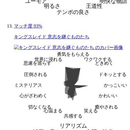
ユーモア
明快な物語
明るさ
王道性
テンポの良さ
マッチ度 93%
キングスレイド 意志を継ぐものたち
勇気をもらえる
世界に浸れる
ワクワクする
思慮を巡らす
ときめく
圧倒される
ドキッとする
ミステリアス
かっこいい
心がざわめく
かわいい
切なくなる
癒やされる
心温まる
笑える
共感する
リアリズム