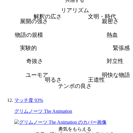
共感する
リアリズム
解釈の広さ
文明・時代
展開の強さ
親密さ
物語の規模
熱血
実験的
緊張感
奇抜さ
対立性
ユーモア
明快な物語
明るさ
王道性
テンポの良さ
マッチ度 93%
グリムノーツ The Animation
勇気をもらえる