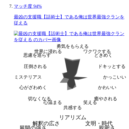
マッチ度 94%
最凶の支援職【話術士】である俺は世界最強クランを
従える
勇気をもらえる
世界に浸れる
ワクワクする
思慮を巡らす
ときめく
圧倒される
ドキッとする
ミステリアス
かっこいい
心がざわめく
かわいい
切なくなる
癒やされる
心温まる
笑える
共感する
リアリズム
解釈の広さ
文明・時代
展開の強さ
親密さ