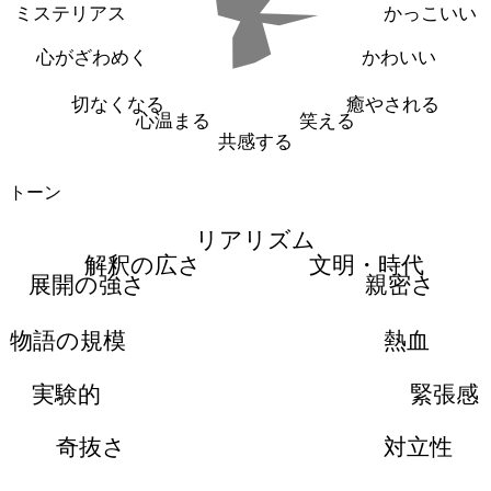
ミステリアス
かっこいい
心がざわめく
かわいい
切なくなる
癒やされる
心温まる
笑える
共感する
トーン
リアリズム
解釈の広さ
文明・時代
展開の強さ
親密さ
物語の規模
熱血
実験的
緊張感
奇抜さ
対立性