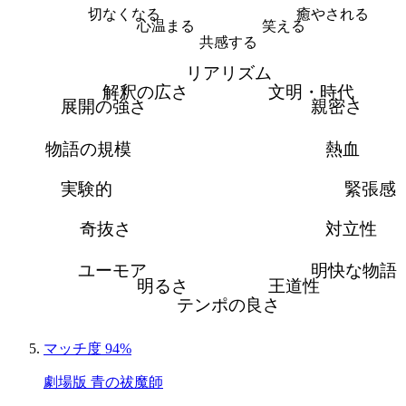
切なくなる
癒やされる
心温まる
笑える
共感する
リアリズム
解釈の広さ
文明・時代
展開の強さ
親密さ
物語の規模
熱血
実験的
緊張感
奇抜さ
対立性
ユーモア
明快な物語
明るさ
王道性
テンポの良さ
マッチ度 94%
劇場版 青の祓魔師