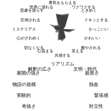
勇気をもらえる
世界に浸れる
ワクワクする
思慮を巡らす
ときめく
圧倒される
ドキッとする
ミステリアス
かっこいい
心がざわめく
かわいい
切なくなる
癒やされる
心温まる
笑える
共感する
リアリズム
解釈の広さ
文明・時代
展開の強さ
親密さ
物語の規模
熱血
実験的
緊張感
奇抜さ
対立性