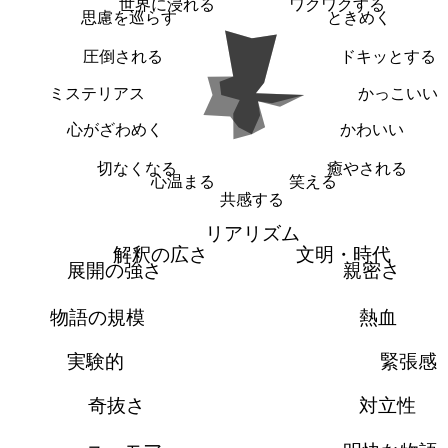
世界に浸れる
ワクワクする
思慮を巡らす
ときめく
圧倒される
ドキッとする
ミステリアス
かっこいい
心がざわめく
かわいい
切なくなる
癒やされる
心温まる
笑える
共感する
リアリズム
解釈の広さ
文明・時代
展開の強さ
親密さ
物語の規模
熱血
実験的
緊張感
奇抜さ
対立性