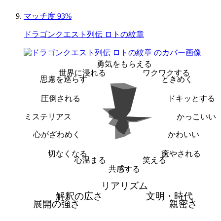
マッチ度 93%
ドラゴンクエスト列伝 ロトの紋章
勇気をもらえる
世界に浸れる
ワクワクする
思慮を巡らす
ときめく
圧倒される
ドキッとする
ミステリアス
かっこいい
心がざわめく
かわいい
切なくなる
癒やされる
心温まる
笑える
共感する
リアリズム
解釈の広さ
文明・時代
展開の強さ
親密さ