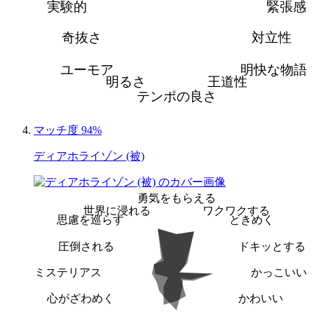
実験的
緊張感
奇抜さ
対立性
ユーモア
明快な物語
明るさ
王道性
テンポの良さ
マッチ度 94%
ディアホライゾン (被)
勇気をもらえる
世界に浸れる
ワクワクする
思慮を巡らす
ときめく
圧倒される
ドキッとする
ミステリアス
かっこいい
心がざわめく
かわいい