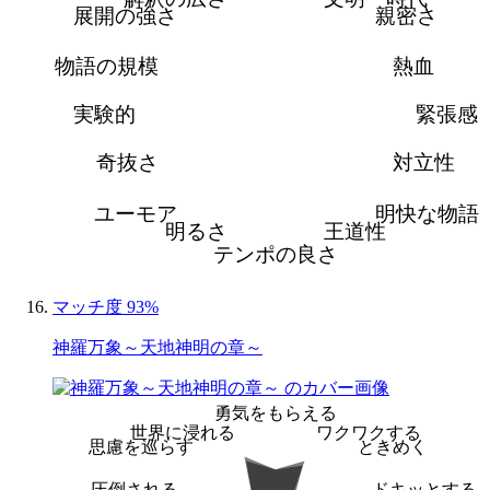
展開の強さ
親密さ
物語の規模
熱血
実験的
緊張感
奇抜さ
対立性
ユーモア
明快な物語
明るさ
王道性
テンポの良さ
マッチ度 93%
神羅万象～天地神明の章～
勇気をもらえる
世界に浸れる
ワクワクする
思慮を巡らす
ときめく
圧倒される
ドキッとする