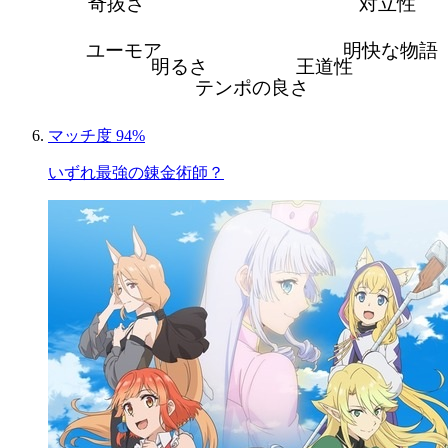
奇抜さ
対立性
ユーモア
明快な物語
明るさ
王道性
テンポの良さ
マッチ度 94%
いずれ最強の錬金術師？