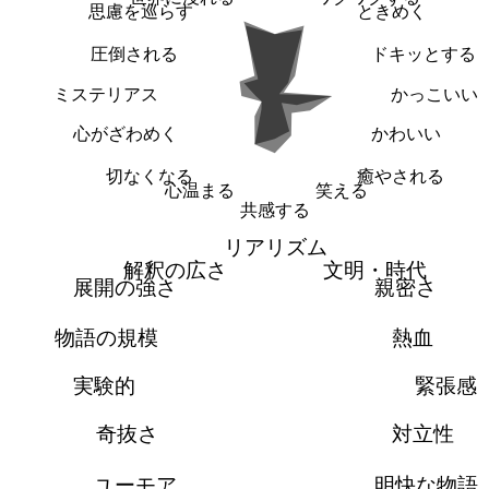
思慮を巡らす
ときめく
圧倒される
ドキッとする
ミステリアス
かっこいい
心がざわめく
かわいい
切なくなる
癒やされる
心温まる
笑える
共感する
リアリズム
解釈の広さ
文明・時代
展開の強さ
親密さ
物語の規模
熱血
実験的
緊張感
奇抜さ
対立性
ユーモア
明快な物語