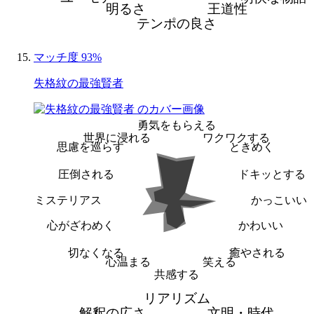
明るさ
王道性
テンポの良さ
マッチ度 93%
失格紋の最強賢者
勇気をもらえる
世界に浸れる
ワクワクする
思慮を巡らす
ときめく
圧倒される
ドキッとする
ミステリアス
かっこいい
心がざわめく
かわいい
切なくなる
癒やされる
心温まる
笑える
共感する
リアリズム
解釈の広さ
文明・時代