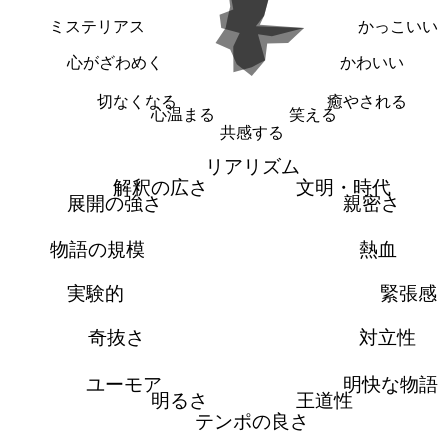
ミステリアス
かっこいい
心がざわめく
かわいい
切なくなる
癒やされる
心温まる
笑える
共感する
リアリズム
解釈の広さ
文明・時代
展開の強さ
親密さ
物語の規模
熱血
実験的
緊張感
奇抜さ
対立性
ユーモア
明快な物語
明るさ
王道性
テンポの良さ