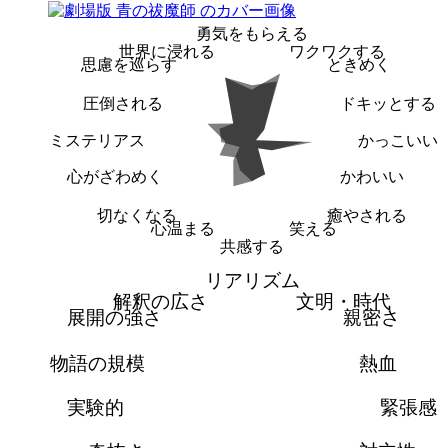
勇気をもらえる
世界に浸れる
ワクワクする
思慮を巡らす
ときめく
圧倒される
ドキッとする
ミステリアス
かっこいい
心がざわめく
かわいい
切なくなる
癒やされる
心温まる
笑える
共感する
リアリズム
解釈の広さ
文明・時代
展開の強さ
親密さ
物語の規模
熱血
実験的
緊張感