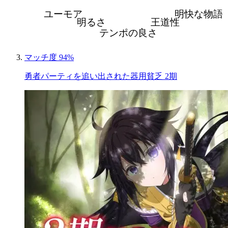
ユーモア
明快な物語
明るさ
王道性
テンポの良さ
マッチ度 94%
勇者パーティを追い出された器用貧乏 2期