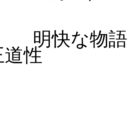
明快な物語
王道性