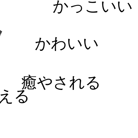
かっこいい
かわいい
癒やされる
える