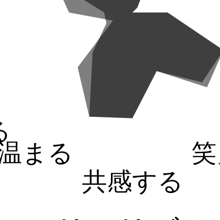
る
温まる
笑
共感する