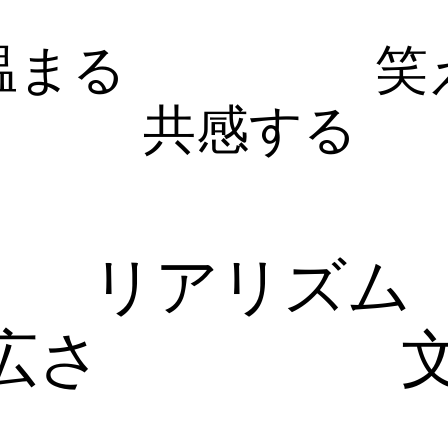
温まる
笑
共感する
リアリズム
広さ