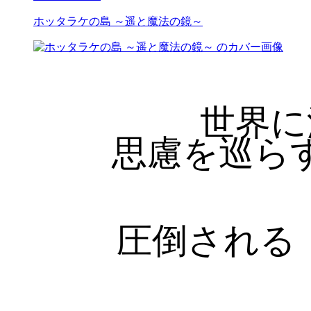
ホッタラケの島 ～遥と魔法の鏡～
世界に
思慮を巡ら
圧倒される