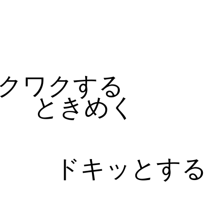
る
クワクする
ときめく
ドキッとする