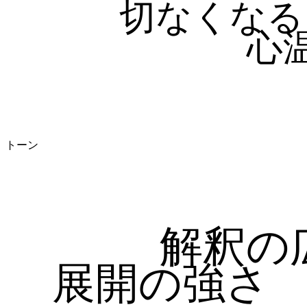
切なくなる
心
トーン
解釈の
展開の強さ