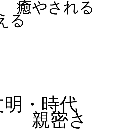
癒やされる
える
文明・時代
親密さ