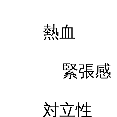
熱血
緊張感
対立性