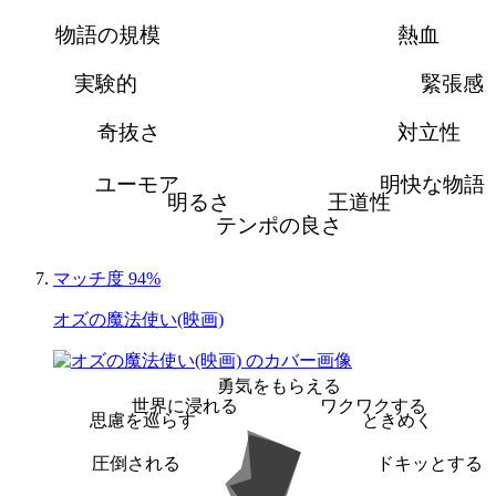
物語の規模
熱血
実験的
緊張感
奇抜さ
対立性
ユーモア
明快な物語
明るさ
王道性
テンポの良さ
マッチ度 94%
オズの魔法使い(映画)
勇気をもらえる
世界に浸れる
ワクワクする
思慮を巡らす
ときめく
圧倒される
ドキッとする