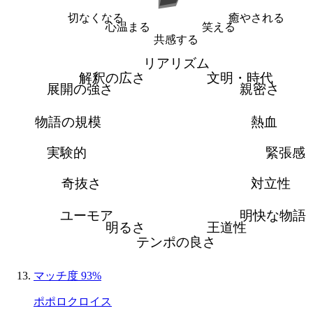
切なくなる
癒やされる
心温まる
笑える
共感する
リアリズム
解釈の広さ
文明・時代
展開の強さ
親密さ
物語の規模
熱血
実験的
緊張感
奇抜さ
対立性
ユーモア
明快な物語
明るさ
王道性
テンポの良さ
マッチ度 93%
ポポロクロイス