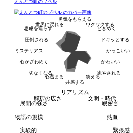
えんとつ町のプペル
勇気をもらえる
世界に浸れる
ワクワクする
思慮を巡らす
ときめく
圧倒される
ドキッとする
ミステリアス
かっこいい
心がざわめく
かわいい
切なくなる
癒やされる
心温まる
笑える
共感する
リアリズム
解釈の広さ
文明・時代
展開の強さ
親密さ
物語の規模
熱血
実験的
緊張感