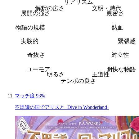
リアリズム
解釈の広さ
文明・時代
展開の強さ
親密さ
物語の規模
熱血
実験的
緊張感
奇抜さ
対立性
ユーモア
明快な物語
明るさ
王道性
テンポの良さ
マッチ度 93%
不思議の国でアリスと -Dive in Wonderland-