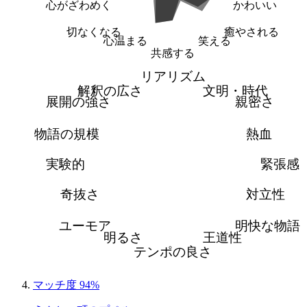
心がざわめく
かわいい
切なくなる
癒やされる
心温まる
笑える
共感する
リアリズム
解釈の広さ
文明・時代
展開の強さ
親密さ
物語の規模
熱血
実験的
緊張感
奇抜さ
対立性
ユーモア
明快な物語
明るさ
王道性
テンポの良さ
マッチ度 94%