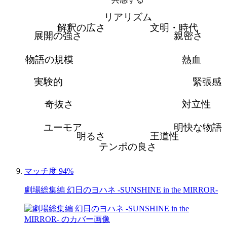
リアリズム
解釈の広さ
文明・時代
展開の強さ
親密さ
物語の規模
熱血
実験的
緊張感
奇抜さ
対立性
ユーモア
明快な物語
明るさ
王道性
テンポの良さ
マッチ度 94%
劇場総集編 幻日のヨハネ -SUNSHINE in the MIRROR-