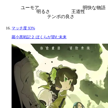
ユーモア
明快な物語
明るさ
王道性
テンポの良さ
マッチ度 93%
羅小黒戦記２ ぼくらが望む未来