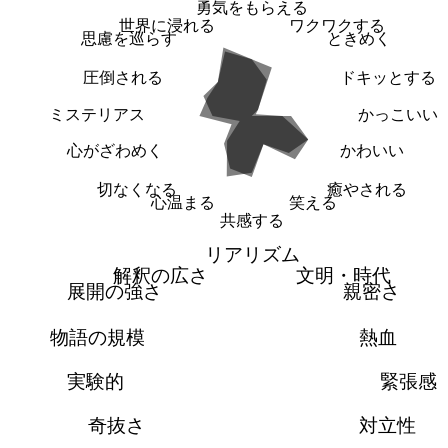
勇気をもらえる
世界に浸れる
ワクワクする
思慮を巡らす
ときめく
圧倒される
ドキッとする
ミステリアス
かっこいい
心がざわめく
かわいい
切なくなる
癒やされる
心温まる
笑える
共感する
リアリズム
解釈の広さ
文明・時代
展開の強さ
親密さ
物語の規模
熱血
実験的
緊張感
奇抜さ
対立性