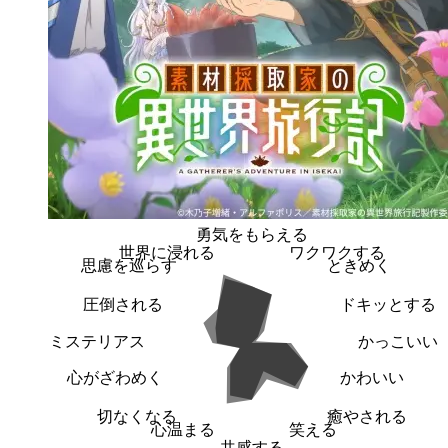
勇気をもらえる
世界に浸れる
ワクワクする
思慮を巡らす
ときめく
圧倒される
ドキッとする
ミステリアス
かっこいい
心がざわめく
かわいい
切なくなる
癒やされる
心温まる
笑える
共感する