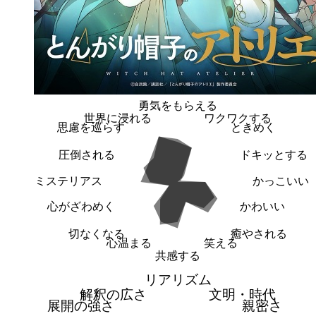
勇気をもらえる
世界に浸れる
ワクワクする
思慮を巡らす
ときめく
圧倒される
ドキッとする
ミステリアス
かっこいい
心がざわめく
かわいい
切なくなる
癒やされる
心温まる
笑える
共感する
リアリズム
解釈の広さ
文明・時代
展開の強さ
親密さ