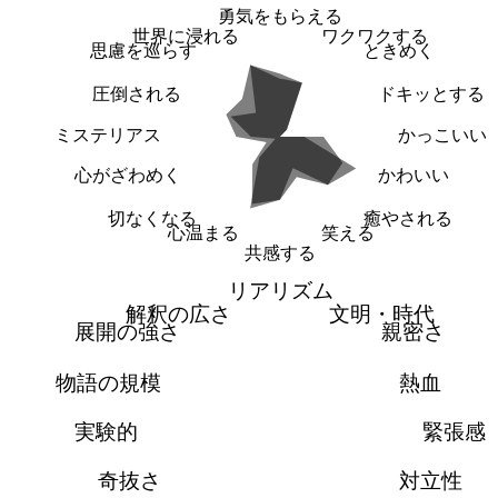
勇気をもらえる
世界に浸れる
ワクワクする
思慮を巡らす
ときめく
圧倒される
ドキッとする
ミステリアス
かっこいい
心がざわめく
かわいい
切なくなる
癒やされる
心温まる
笑える
共感する
リアリズム
解釈の広さ
文明・時代
展開の強さ
親密さ
物語の規模
熱血
実験的
緊張感
奇抜さ
対立性