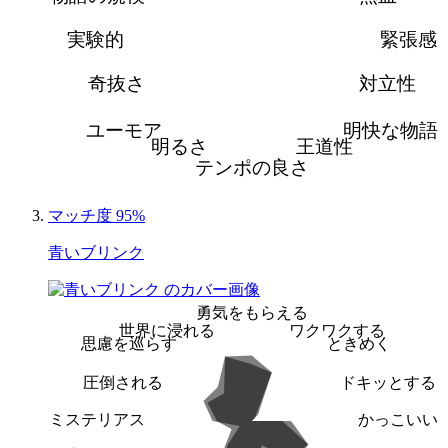
実験的
緊張感
奇抜さ
対立性
ユーモア
明快な物語
明るさ
王道性
テンポの良さ
マッチ度 95%
青いブリンク
勇気をもらえる
世界に浸れる
ワクワクする
思慮を巡らす
ときめく
圧倒される
ドキッとする
ミステリアス
かっこいい