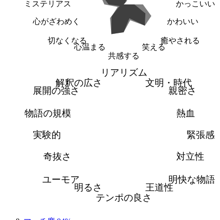
ミステリアス
かっこいい
心がざわめく
かわいい
切なくなる
癒やされる
心温まる
笑える
共感する
リアリズム
解釈の広さ
文明・時代
展開の強さ
親密さ
物語の規模
熱血
実験的
緊張感
奇抜さ
対立性
ユーモア
明快な物語
明るさ
王道性
テンポの良さ