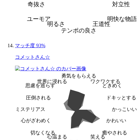
奇抜さ
対立性
ユーモア
明快な物語
明るさ
王道性
テンポの良さ
マッチ度 93%
コメットさん☆
勇気をもらえる
世界に浸れる
ワクワクする
思慮を巡らす
ときめく
圧倒される
ドキッとする
ミステリアス
かっこいい
心がざわめく
かわいい
切なくなる
癒やされる
心温まる
笑える