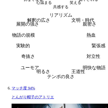
心温まる
笑える
共感する
リアリズム
解釈の広さ
文明・時代
展開の強さ
親密さ
物語の規模
熱血
実験的
緊張感
奇抜さ
対立性
ユーモア
明快な物語
明るさ
王道性
テンポの良さ
マッチ度 94%
とんがり帽子のアトリエ