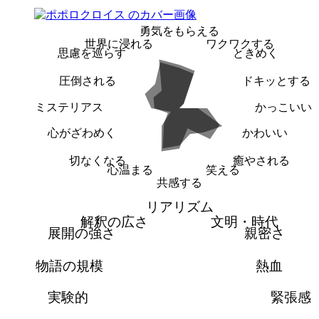
勇気をもらえる
世界に浸れる
ワクワクする
思慮を巡らす
ときめく
圧倒される
ドキッとする
ミステリアス
かっこいい
心がざわめく
かわいい
切なくなる
癒やされる
心温まる
笑える
共感する
リアリズム
解釈の広さ
文明・時代
展開の強さ
親密さ
物語の規模
熱血
実験的
緊張感