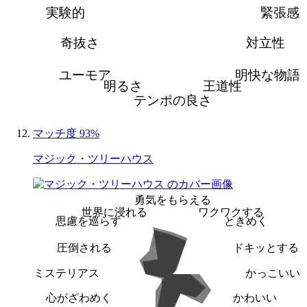
実験的
緊張感
奇抜さ
対立性
ユーモア
明快な物語
明るさ
王道性
テンポの良さ
マッチ度 93%
マジック・ツリーハウス
勇気をもらえる
世界に浸れる
ワクワクする
思慮を巡らす
ときめく
圧倒される
ドキッとする
ミステリアス
かっこいい
心がざわめく
かわいい