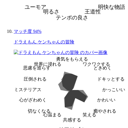
ユーモア
明快な物語
明るさ
王道性
テンポの良さ
マッチ度 94%
ドラえもん ケンちゃんの冒険
勇気をもらえる
世界に浸れる
ワクワクする
思慮を巡らす
ときめく
圧倒される
ドキッとする
ミステリアス
かっこいい
心がざわめく
かわいい
切なくなる
癒やされる
心温まる
笑える
共感する