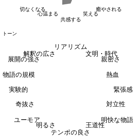
切なくなる
癒やされる
心温まる
笑える
共感する
トーン
リアリズム
解釈の広さ
文明・時代
展開の強さ
親密さ
物語の規模
熱血
実験的
緊張感
奇抜さ
対立性
ユーモア
明快な物語
明るさ
王道性
テンポの良さ