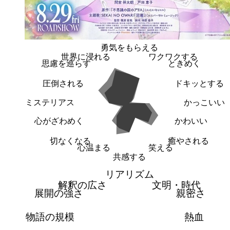
勇気をもらえる
世界に浸れる
ワクワクする
思慮を巡らす
ときめく
圧倒される
ドキッとする
ミステリアス
かっこいい
心がざわめく
かわいい
切なくなる
癒やされる
心温まる
笑える
共感する
リアリズム
解釈の広さ
文明・時代
展開の強さ
親密さ
物語の規模
熱血