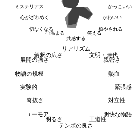
ミステリアス
かっこいい
心がざわめく
かわいい
切なくなる
癒やされる
心温まる
笑える
共感する
リアリズム
解釈の広さ
文明・時代
展開の強さ
親密さ
物語の規模
熱血
実験的
緊張感
奇抜さ
対立性
ユーモア
明快な物語
明るさ
王道性
テンポの良さ