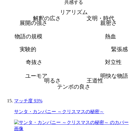
共感する
リアリズム
解釈の広さ
文明・時代
展開の強さ
親密さ
物語の規模
熱血
実験的
緊張感
奇抜さ
対立性
ユーモア
明快な物語
明るさ
王道性
テンポの良さ
マッチ度 93%
サンタ・カンパニー ～クリスマスの秘密～