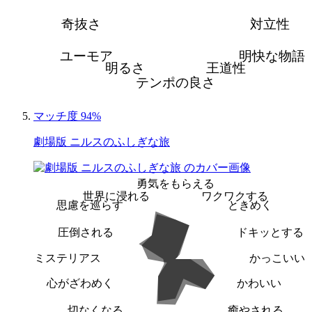
奇抜さ
対立性
ユーモア
明快な物語
明るさ
王道性
テンポの良さ
マッチ度 94%
劇場版 ニルスのふしぎな旅
勇気をもらえる
世界に浸れる
ワクワクする
思慮を巡らす
ときめく
圧倒される
ドキッとする
ミステリアス
かっこいい
心がざわめく
かわいい
切なくなる
癒やされる