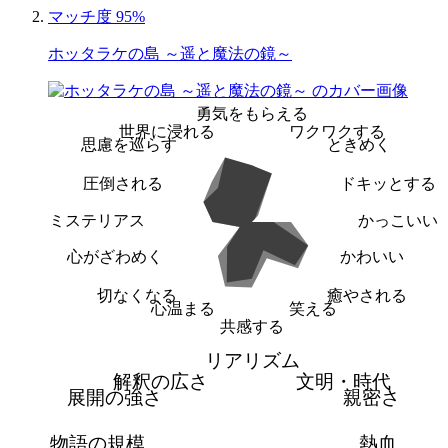
マッチ度 95%
ホッタラケの島 ～遥と魔法の鏡～
勇気をもらえる
世界に浸れる
ワクワクする
思慮を巡らす
ときめく
圧倒される
ドキッとする
ミステリアス
かっこいい
心がざわめく
かわいい
切なくなる
癒やされる
心温まる
笑える
共感する
リアリズム
解釈の広さ
文明・時代
展開の強さ
親密さ
物語の規模
熱血