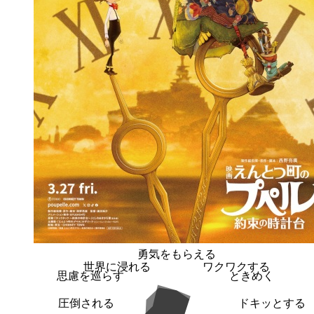
勇気をもらえる
世界に浸れる
ワクワクする
思慮を巡らす
ときめく
圧倒される
ドキッとする