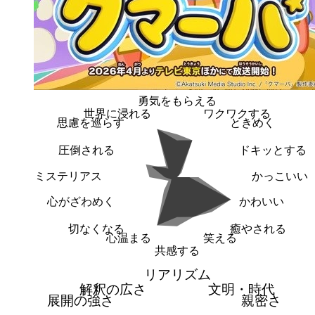
勇気をもらえる
世界に浸れる
ワクワクする
思慮を巡らす
ときめく
圧倒される
ドキッとする
ミステリアス
かっこいい
心がざわめく
かわいい
切なくなる
癒やされる
心温まる
笑える
共感する
リアリズム
解釈の広さ
文明・時代
展開の強さ
親密さ