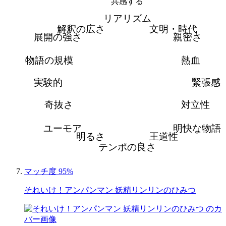
共感する
リアリズム
解釈の広さ
文明・時代
展開の強さ
親密さ
物語の規模
熱血
実験的
緊張感
奇抜さ
対立性
ユーモア
明快な物語
明るさ
王道性
テンポの良さ
マッチ度 95%
それいけ！アンパンマン 妖精リンリンのひみつ