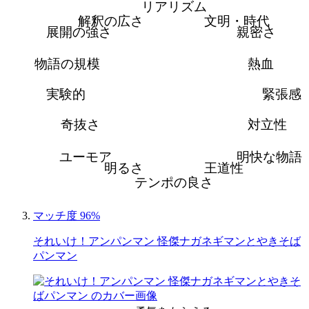
リアリズム
解釈の広さ
文明・時代
展開の強さ
親密さ
物語の規模
熱血
実験的
緊張感
奇抜さ
対立性
ユーモア
明快な物語
明るさ
王道性
テンポの良さ
マッチ度 96%
それいけ！アンパンマン 怪傑ナガネギマンとやきそば
パンマン