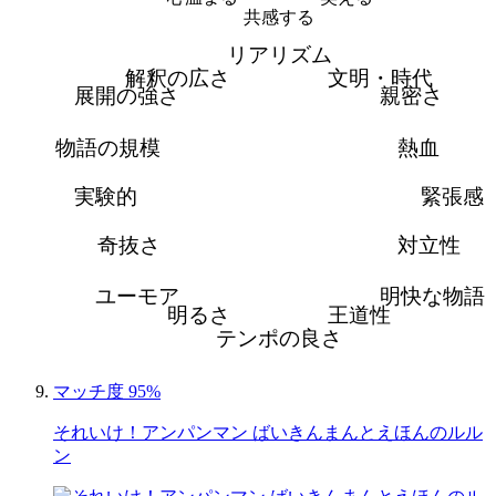
共感する
リアリズム
解釈の広さ
文明・時代
展開の強さ
親密さ
物語の規模
熱血
実験的
緊張感
奇抜さ
対立性
ユーモア
明快な物語
明るさ
王道性
テンポの良さ
マッチ度 95%
それいけ！アンパンマン ばいきんまんとえほんのルル
ン