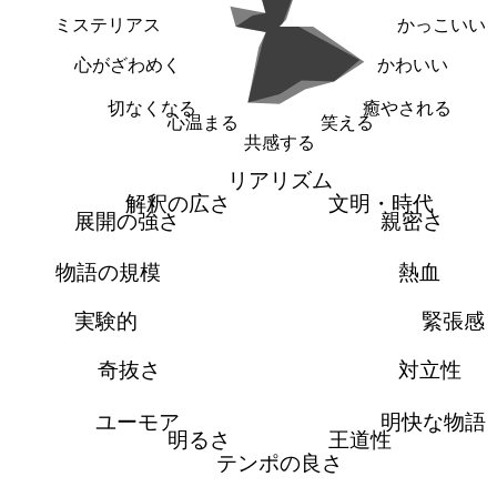
ミステリアス
かっこいい
心がざわめく
かわいい
切なくなる
癒やされる
心温まる
笑える
共感する
リアリズム
解釈の広さ
文明・時代
展開の強さ
親密さ
物語の規模
熱血
実験的
緊張感
奇抜さ
対立性
ユーモア
明快な物語
明るさ
王道性
テンポの良さ