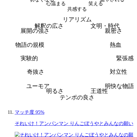
心温まる
笑える
共感する
リアリズム
解釈の広さ
文明・時代
展開の強さ
親密さ
物語の規模
熱血
実験的
緊張感
奇抜さ
対立性
ユーモア
明快な物語
明るさ
王道性
テンポの良さ
マッチ度 95%
それいけ！アンパンマン りんごぼうやとみんなの願い