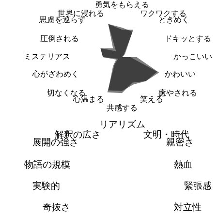
勇気をもらえる
世界に浸れる
ワクワクする
思慮を巡らす
ときめく
圧倒される
ドキッとする
ミステリアス
かっこいい
心がざわめく
かわいい
切なくなる
癒やされる
心温まる
笑える
共感する
リアリズム
解釈の広さ
文明・時代
展開の強さ
親密さ
物語の規模
熱血
実験的
緊張感
奇抜さ
対立性