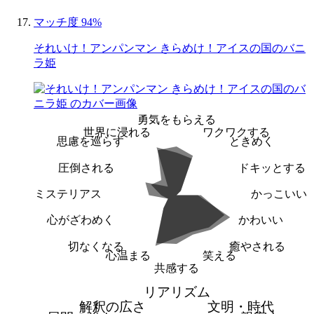
マッチ度 94%
それいけ！アンパンマン きらめけ！アイスの国のバニ
ラ姫
勇気をもらえる
世界に浸れる
ワクワクする
思慮を巡らす
ときめく
圧倒される
ドキッとする
ミステリアス
かっこいい
心がざわめく
かわいい
切なくなる
癒やされる
心温まる
笑える
共感する
リアリズム
解釈の広さ
文明・時代