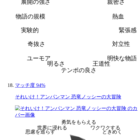
展開の強さ
親密さ
物語の規模
熱血
実験的
緊張感
奇抜さ
対立性
ユーモア
明快な物語
明るさ
王道性
テンポの良さ
マッチ度 94%
それいけ！アンパンマン 恐竜ノッシーの大冒険
勇気をもらえる
世界に浸れる
ワクワクする
思慮を巡らす
ときめく