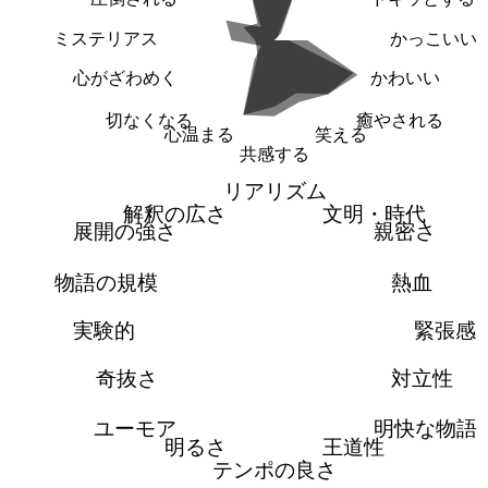
ミステリアス
かっこいい
心がざわめく
かわいい
切なくなる
癒やされる
心温まる
笑える
共感する
リアリズム
解釈の広さ
文明・時代
展開の強さ
親密さ
物語の規模
熱血
実験的
緊張感
奇抜さ
対立性
ユーモア
明快な物語
明るさ
王道性
テンポの良さ