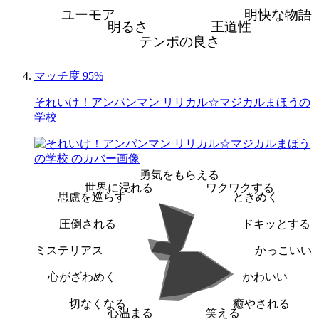
ユーモア
明快な物語
明るさ
王道性
テンポの良さ
マッチ度 95%
それいけ！アンパンマン リリカル☆マジカルまほうの
学校
勇気をもらえる
世界に浸れる
ワクワクする
思慮を巡らす
ときめく
圧倒される
ドキッとする
ミステリアス
かっこいい
心がざわめく
かわいい
切なくなる
癒やされる
心温まる
笑える