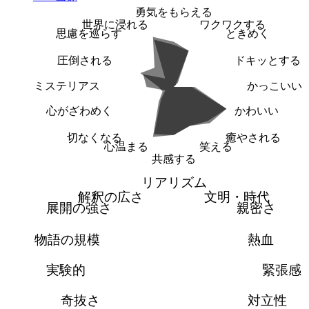
勇気をもらえる
世界に浸れる
ワクワクする
思慮を巡らす
ときめく
圧倒される
ドキッとする
ミステリアス
かっこいい
心がざわめく
かわいい
切なくなる
癒やされる
心温まる
笑える
共感する
リアリズム
解釈の広さ
文明・時代
展開の強さ
親密さ
物語の規模
熱血
実験的
緊張感
奇抜さ
対立性