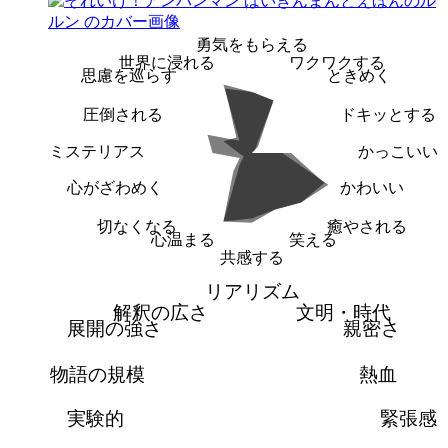
勇気をもらえる
世界に浸れる
ワクワクする
思慮を巡らす
ときめく
圧倒される
ドキッとする
ミステリアス
かっこいい
心がざわめく
かわいい
切なくなる
癒やされる
心温まる
笑える
共感する
リアリズム
解釈の広さ
文明・時代
展開の強さ
親密さ
物語の規模
熱血
実験的
緊張感