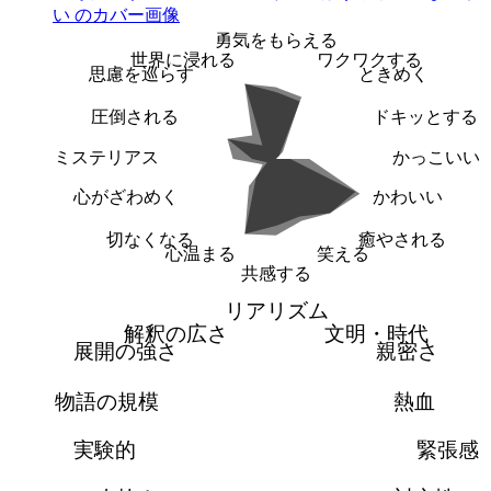
勇気をもらえる
世界に浸れる
ワクワクする
思慮を巡らす
ときめく
圧倒される
ドキッとする
ミステリアス
かっこいい
心がざわめく
かわいい
切なくなる
癒やされる
心温まる
笑える
共感する
リアリズム
解釈の広さ
文明・時代
展開の強さ
親密さ
物語の規模
熱血
実験的
緊張感