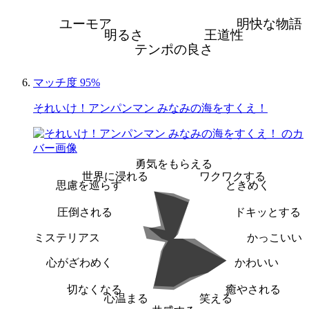
ユーモア
明快な物語
明るさ
王道性
テンポの良さ
マッチ度 95%
それいけ！アンパンマン みなみの海をすくえ！
勇気をもらえる
世界に浸れる
ワクワクする
思慮を巡らす
ときめく
圧倒される
ドキッとする
ミステリアス
かっこいい
心がざわめく
かわいい
切なくなる
癒やされる
心温まる
笑える