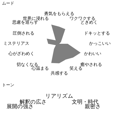
ムード
勇気をもらえる
世界に浸れる
ワクワクする
思慮を巡らす
ときめく
圧倒される
ドキッとする
ミステリアス
かっこいい
心がざわめく
かわいい
切なくなる
癒やされる
心温まる
笑える
共感する
トーン
リアリズム
解釈の広さ
文明・時代
展開の強さ
親密さ