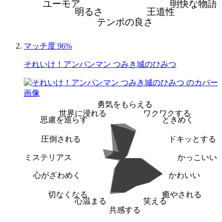
ユーモア
明快な物語
明るさ
王道性
テンポの良さ
マッチ度 96%
それいけ！アンパンマン つみき城のひみつ
勇気をもらえる
世界に浸れる
ワクワクする
思慮を巡らす
ときめく
圧倒される
ドキッとする
ミステリアス
かっこいい
心がざわめく
かわいい
切なくなる
癒やされる
心温まる
笑える
共感する