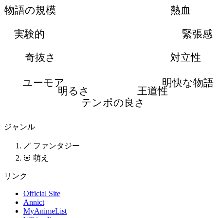
物語の規模
熱血
実験的
緊張感
奇抜さ
対立性
ユーモア
明快な物語
明るさ
王道性
テンポの良さ
ジャンル
🪄 ファンタジー
🌸 萌え
リンク
Official Site
Annict
MyAnimeList