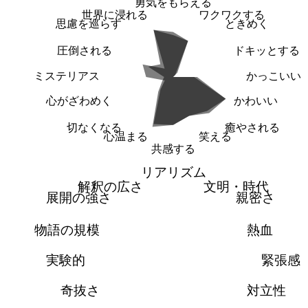
勇気をもらえる
世界に浸れる
ワクワクする
思慮を巡らす
ときめく
圧倒される
ドキッとする
ミステリアス
かっこいい
心がざわめく
かわいい
切なくなる
癒やされる
心温まる
笑える
共感する
リアリズム
解釈の広さ
文明・時代
展開の強さ
親密さ
物語の規模
熱血
実験的
緊張感
奇抜さ
対立性