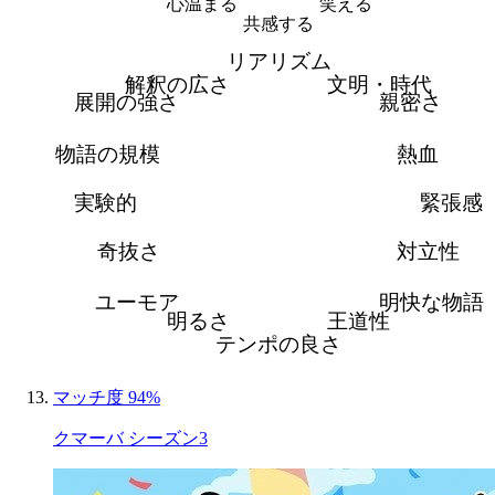
心温まる
笑える
共感する
リアリズム
解釈の広さ
文明・時代
展開の強さ
親密さ
物語の規模
熱血
実験的
緊張感
奇抜さ
対立性
ユーモア
明快な物語
明るさ
王道性
テンポの良さ
マッチ度 94%
クマーバ シーズン3