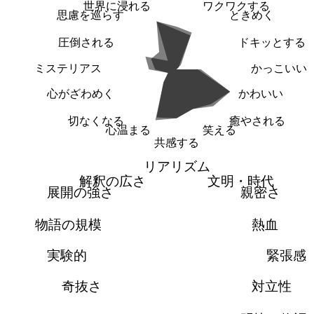
世界に浸れる
ワクワクする
思慮を巡らす
ときめく
圧倒される
ドキッとする
ミステリアス
かっこいい
心がざわめく
かわいい
切なくなる
癒やされる
心温まる
笑える
共感する
リアリズム
解釈の広さ
文明・時代
展開の強さ
親密さ
物語の規模
熱血
実験的
緊張感
奇抜さ
対立性