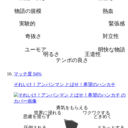
物語の規模
熱血
実験的
緊張感
奇抜さ
対立性
ユーモア
明快な物語
明るさ
王道性
テンポの良さ
マッチ度 94%
それいけ！アンパンマン とばせ！希望のハンカチ
勇気をもらえる
世界に浸れる
ワクワクする
思慮を巡らす
ときめく
圧倒される
ドキッとする