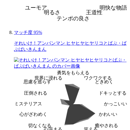
ユーモア
明快な物語
明るさ
王道性
テンポの良さ
マッチ度 95%
それいけ！アンパンマン ヒヤヒヤヒヤリコとばぶ・ば
ぶばいきんまん
勇気をもらえる
世界に浸れる
ワクワクする
思慮を巡らす
ときめく
圧倒される
ドキッとする
ミステリアス
かっこいい
心がざわめく
かわいい
切なくなる
癒やされる
心温まる
笑える