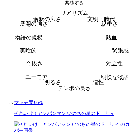
共感する
リアリズム
解釈の広さ
文明・時代
展開の強さ
親密さ
物語の規模
熱血
実験的
緊張感
奇抜さ
対立性
ユーモア
明快な物語
明るさ
王道性
テンポの良さ
マッチ度 95%
それいけ！アンパンマン いのちの星のドーリィ