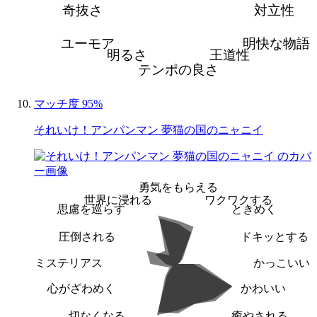
奇抜さ
対立性
ユーモア
明快な物語
明るさ
王道性
テンポの良さ
マッチ度 95%
それいけ！アンパンマン 夢猫の国のニャニイ
勇気をもらえる
世界に浸れる
ワクワクする
思慮を巡らす
ときめく
圧倒される
ドキッとする
ミステリアス
かっこいい
心がざわめく
かわいい
切なくなる
癒やされる