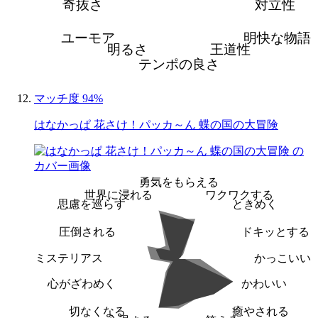
奇抜さ
対立性
ユーモア
明快な物語
明るさ
王道性
テンポの良さ
マッチ度 94%
はなかっぱ 花さけ！パッカ～ん 蝶の国の大冒険
勇気をもらえる
世界に浸れる
ワクワクする
思慮を巡らす
ときめく
圧倒される
ドキッとする
ミステリアス
かっこいい
心がざわめく
かわいい
切なくなる
癒やされる