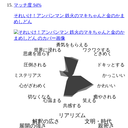
マッチ度 94%
それいけ！アンパンマン 鉄火のマキちゃんと金のかま
めしどん
勇気をもらえる
世界に浸れる
ワクワクする
思慮を巡らす
ときめく
圧倒される
ドキッとする
ミステリアス
かっこいい
心がざわめく
かわいい
切なくなる
癒やされる
心温まる
笑える
共感する
リアリズム
解釈の広さ
文明・時代
展開の強さ
親密さ