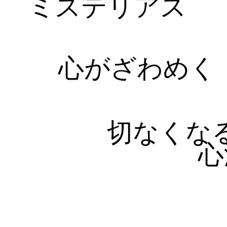
ミステリアス
心がざわめく
切なくな
心