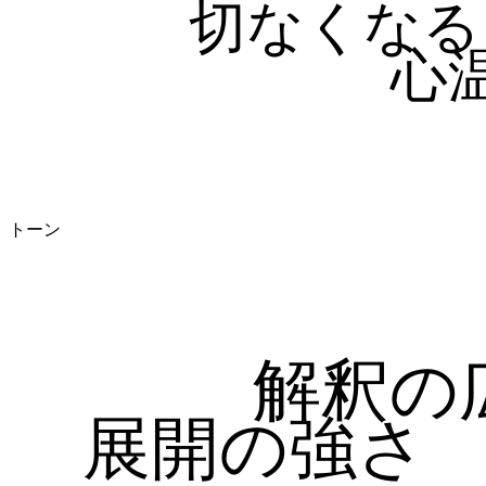
切なくなる
心
トーン
解釈の
展開の強さ