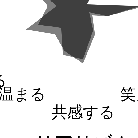
る
温まる
笑
共感する