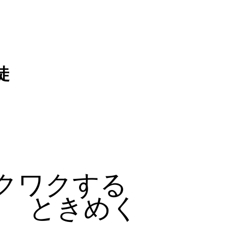
徒
クワクする
ときめく