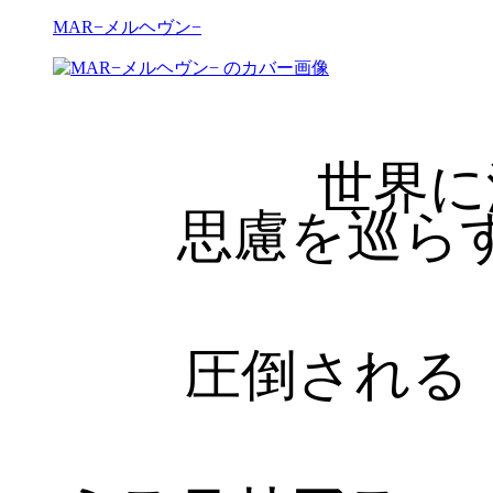
MAR−メルヘヴン−
世界に
思慮を巡ら
圧倒される