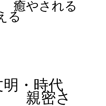
癒やされる
える
文明・時代
親密さ