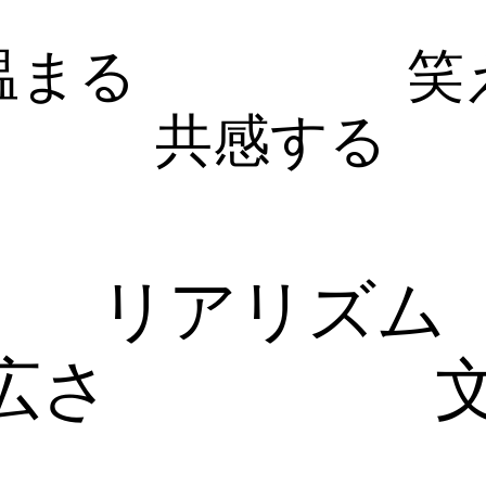
温まる
笑
共感する
リアリズム
広さ