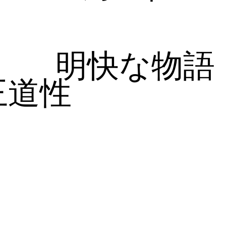
明快な物語
王道性