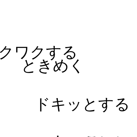
る
クワクする
ときめく
ドキッとする