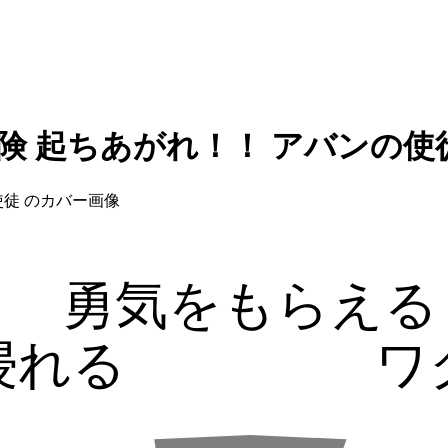
険 起ちあがれ！！ アバンの使
勇気をもらえる
浸れる
ワ