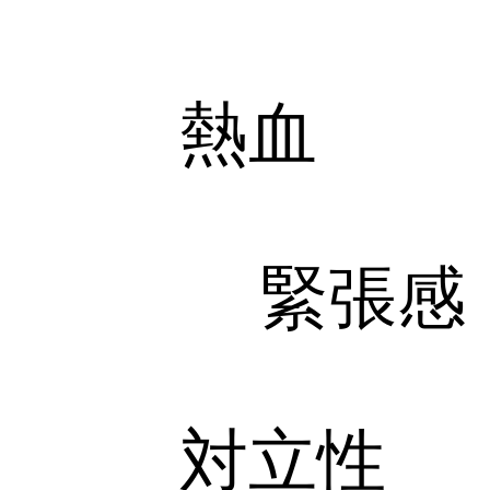
熱血
緊張感
対立性