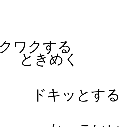
る
クワクする
ときめく
ドキッとする