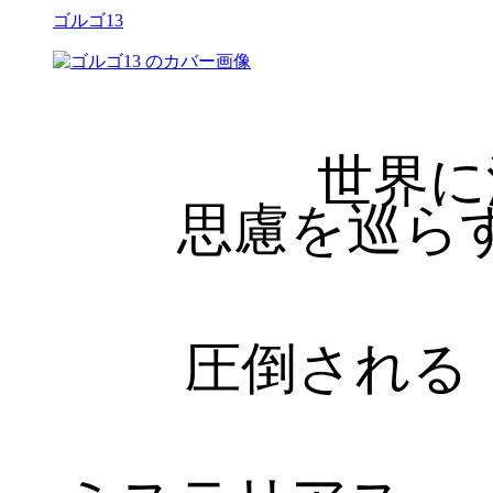
ゴルゴ13
世界に
思慮を巡ら
圧倒される