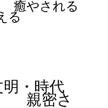
癒やされる
える
文明・時代
親密さ