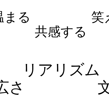
温まる
笑
共感する
リアリズム
広さ