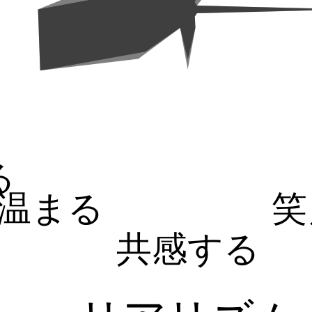
る
温まる
笑
共感する