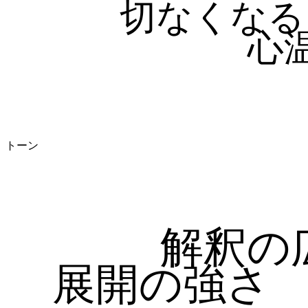
切なくなる
心
トーン
解釈の
展開の強さ