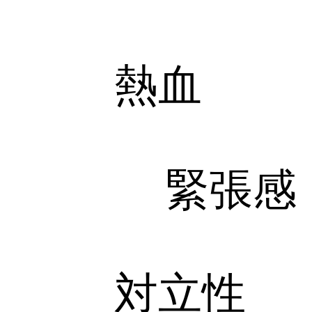
熱血
緊張感
対立性