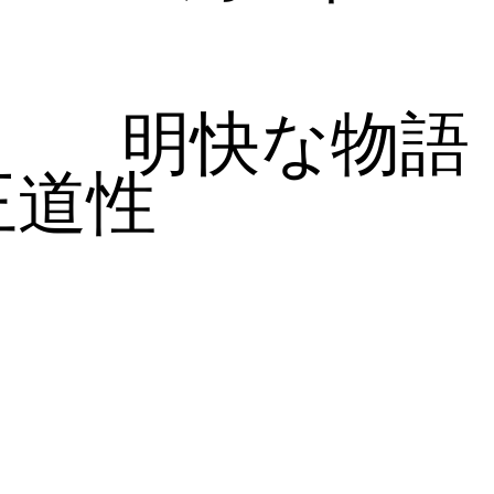
明快な物語
王道性