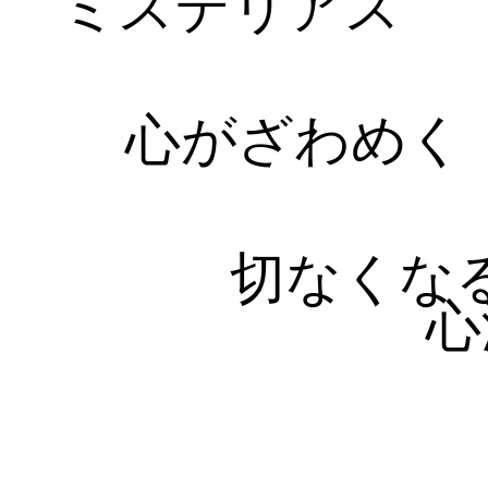
ミステリアス
心がざわめく
切なくな
心