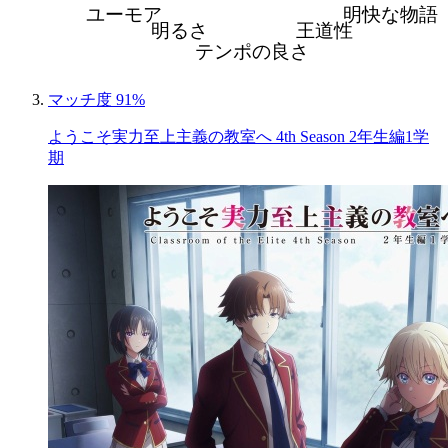
ユーモア
明快な物語
明るさ
王道性
テンポの良さ
マッチ度 91%
ようこそ実力至上主義の教室へ 4th Season 2年生編1学
期