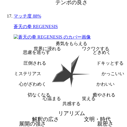
テンポの良さ
マッチ度 88%
蒼天の拳 REGENESIS
勇気をもらえる
世界に浸れる
ワクワクする
思慮を巡らす
ときめく
圧倒される
ドキッとする
ミステリアス
かっこいい
心がざわめく
かわいい
切なくなる
癒やされる
心温まる
笑える
共感する
リアリズム
解釈の広さ
文明・時代
展開の強さ
親密さ