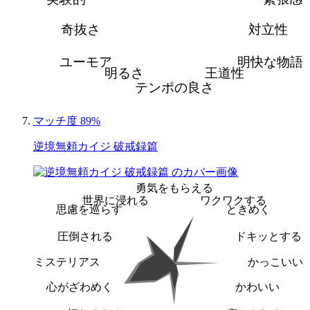
奇抜さ
対立性
ユーモア
明快な物語
明るさ
王道性
テンポの良さ
マッチ度 89%
逆境無頼カイジ 破戒録篇
勇気をもらえる
世界に浸れる
ワクワクする
思慮を巡らす
ときめく
圧倒される
ドキッとする
ミステリアス
かっこいい
心がざわめく
かわいい