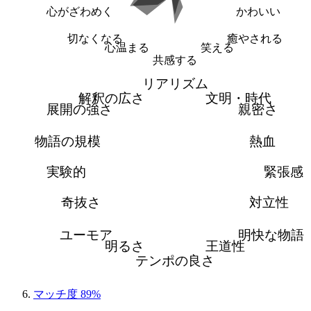
心がざわめく
かわいい
切なくなる
癒やされる
心温まる
笑える
共感する
リアリズム
解釈の広さ
文明・時代
展開の強さ
親密さ
物語の規模
熱血
実験的
緊張感
奇抜さ
対立性
ユーモア
明快な物語
明るさ
王道性
テンポの良さ
マッチ度 89%