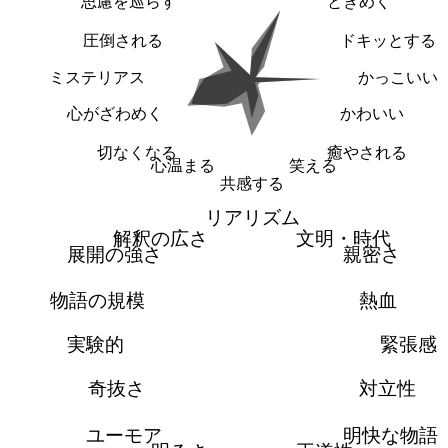
思慮を巡らす
ときめく
圧倒される
ドキッとする
ミステリアス
かっこいい
心がざわめく
かわいい
切なくなる
癒やされる
心温まる
笑える
共感する
リアリズム
解釈の広さ
文明・時代
展開の強さ
親密さ
物語の規模
熱血
実験的
緊張感
奇抜さ
対立性
ユーモア
明快な物語