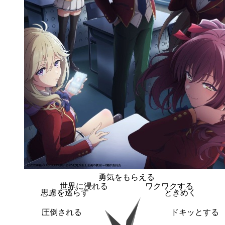
勇気をもらえる
世界に浸れる
ワクワクする
思慮を巡らす
ときめく
圧倒される
ドキッとする