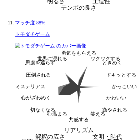
明るさ
王道性
テンポの良さ
マッチ度 88%
トモダチゲーム
勇気をもらえる
世界に浸れる
ワクワクする
思慮を巡らす
ときめく
圧倒される
ドキッとする
ミステリアス
かっこいい
心がざわめく
かわいい
切なくなる
癒やされる
心温まる
笑える
共感する
リアリズム
解釈の広さ
文明・時代