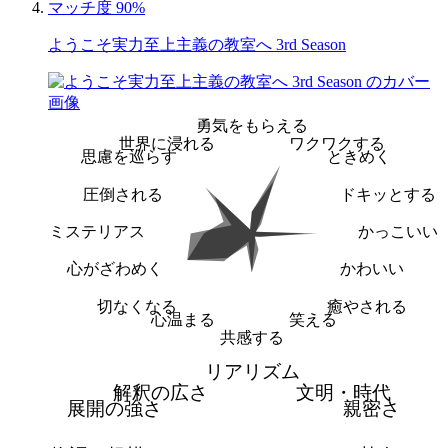
マッチ度 90%
ようこそ実力至上主義の教室へ 3rd Season
勇気をもらえる
世界に浸れる
ワクワクする
思慮を巡らす
ときめく
圧倒される
ドキッとする
ミステリアス
かっこいい
心がざわめく
かわいい
切なくなる
癒やされる
心温まる
笑える
共感する
リアリズム
解釈の広さ
文明・時代
展開の強さ
親密さ