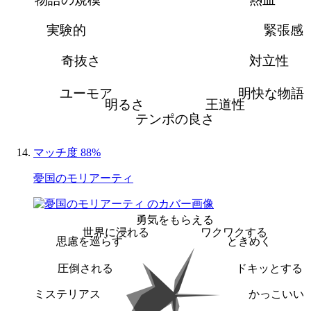
実験的
緊張感
奇抜さ
対立性
ユーモア
明快な物語
明るさ
王道性
テンポの良さ
マッチ度 88%
憂国のモリアーティ
勇気をもらえる
世界に浸れる
ワクワクする
思慮を巡らす
ときめく
圧倒される
ドキッとする
ミステリアス
かっこいい