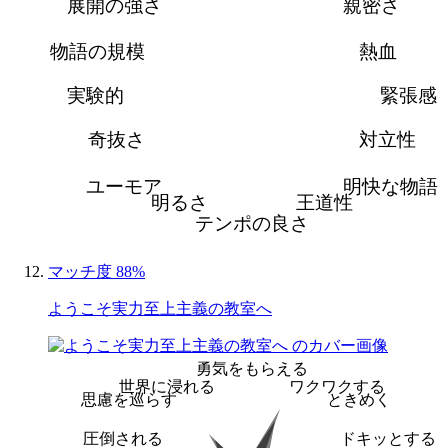
展開の強さ
親密さ
物語の規模
熱血
実験的
緊張感
奇抜さ
対立性
ユーモア
明快な物語
明るさ
王道性
テンポの良さ
マッチ度 88%
ようこそ実力至上主義の教室へ
勇気をもらえる
世界に浸れる
ワクワクする
思慮を巡らす
ときめく
圧倒される
ドキッとする