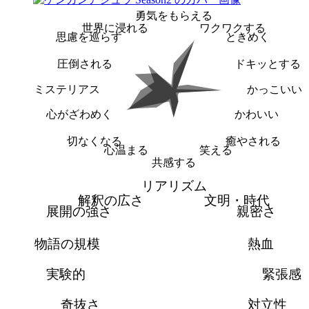
勇気をもらえる
世界に浸れる
ワクワクする
思慮を巡らす
ときめく
圧倒される
ドキッとする
ミステリアス
かっこいい
心がざわめく
かわいい
切なくなる
癒やされる
心温まる
笑える
共感する
リアリズム
解釈の広さ
文明・時代
展開の強さ
親密さ
物語の規模
熱血
実験的
緊張感
奇抜さ
対立性