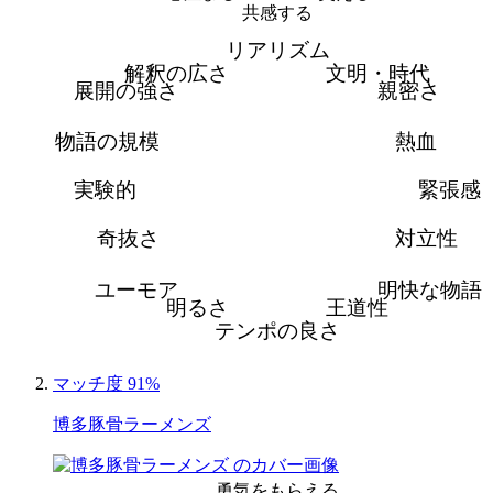
共感する
リアリズム
解釈の広さ
文明・時代
展開の強さ
親密さ
物語の規模
熱血
実験的
緊張感
奇抜さ
対立性
ユーモア
明快な物語
明るさ
王道性
テンポの良さ
マッチ度 91%
博多豚骨ラーメンズ
勇気をもらえる