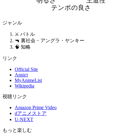
明るさ
王道性
テンポの良さ
ジャンル
⚔️ バトル
🔫 裏社会・アングラ・ヤンキー
🧠 知略
リンク
Official Site
Annict
MyAnimeList
Wikipedia
視聴リンク
Amazon Prime Video
dアニメストア
U-NEXT
もっと楽しむ