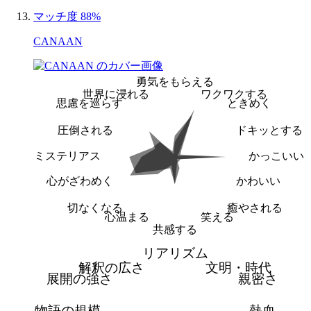
マッチ度 88%
CANAAN
勇気をもらえる
世界に浸れる
ワクワクする
思慮を巡らす
ときめく
圧倒される
ドキッとする
ミステリアス
かっこいい
心がざわめく
かわいい
切なくなる
癒やされる
心温まる
笑える
共感する
リアリズム
解釈の広さ
文明・時代
展開の強さ
親密さ
物語の規模
熱血