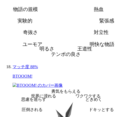
物語の規模
熱血
実験的
緊張感
奇抜さ
対立性
ユーモア
明快な物語
明るさ
王道性
テンポの良さ
マッチ度 88%
BTOOOM!
勇気をもらえる
世界に浸れる
ワクワクする
思慮を巡らす
ときめく
圧倒される
ドキッとする