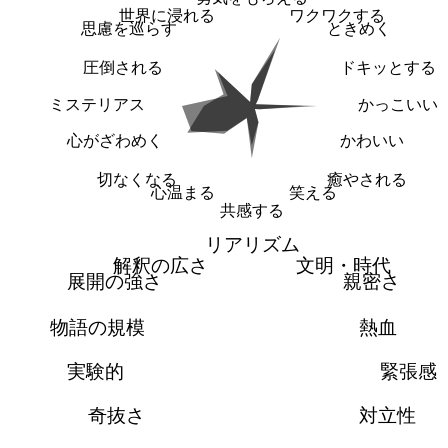
世界に浸れる
ワクワクする
思慮を巡らす
ときめく
圧倒される
ドキッとする
ミステリアス
かっこいい
心がざわめく
かわいい
切なくなる
癒やされる
心温まる
笑える
共感する
リアリズム
解釈の広さ
文明・時代
展開の強さ
親密さ
物語の規模
熱血
実験的
緊張感
奇抜さ
対立性