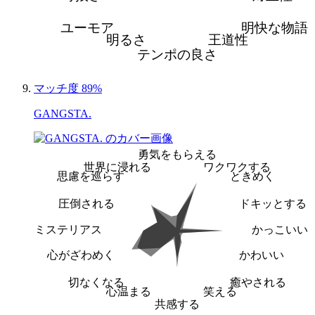
ユーモア
明快な物語
明るさ
王道性
テンポの良さ
マッチ度 89%
GANGSTA.
勇気をもらえる
世界に浸れる
ワクワクする
思慮を巡らす
ときめく
圧倒される
ドキッとする
ミステリアス
かっこいい
心がざわめく
かわいい
切なくなる
癒やされる
心温まる
笑える
共感する