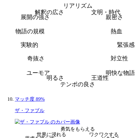
リアリズム
解釈の広さ
文明・時代
展開の強さ
親密さ
物語の規模
熱血
実験的
緊張感
奇抜さ
対立性
ユーモア
明快な物語
明るさ
王道性
テンポの良さ
マッチ度 89%
ザ・ファブル
勇気をもらえる
世界に浸れる
ワクワクする