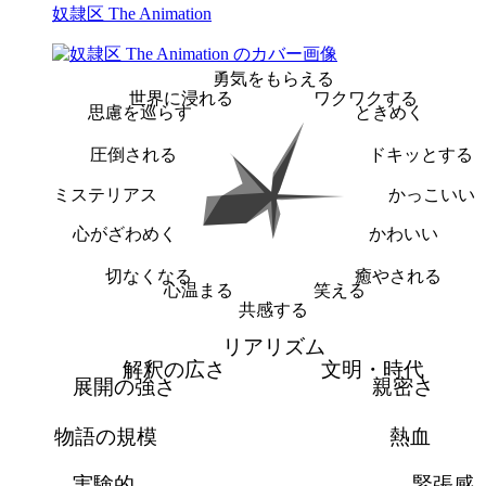
奴隷区 The Animation
勇気をもらえる
世界に浸れる
ワクワクする
思慮を巡らす
ときめく
圧倒される
ドキッとする
ミステリアス
かっこいい
心がざわめく
かわいい
切なくなる
癒やされる
心温まる
笑える
共感する
リアリズム
解釈の広さ
文明・時代
展開の強さ
親密さ
物語の規模
熱血
実験的
緊張感