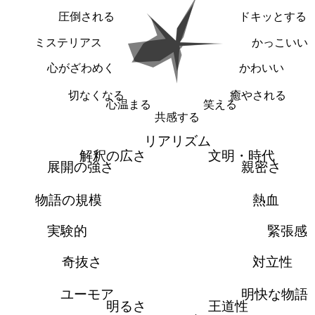
圧倒される
ドキッとする
ミステリアス
かっこいい
心がざわめく
かわいい
切なくなる
癒やされる
心温まる
笑える
共感する
リアリズム
解釈の広さ
文明・時代
展開の強さ
親密さ
物語の規模
熱血
実験的
緊張感
奇抜さ
対立性
ユーモア
明快な物語
明るさ
王道性