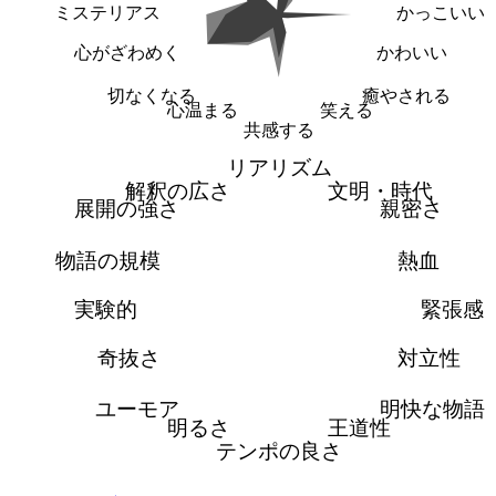
ミステリアス
かっこいい
心がざわめく
かわいい
切なくなる
癒やされる
心温まる
笑える
共感する
リアリズム
解釈の広さ
文明・時代
展開の強さ
親密さ
物語の規模
熱血
実験的
緊張感
奇抜さ
対立性
ユーモア
明快な物語
明るさ
王道性
テンポの良さ