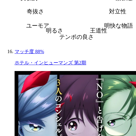
奇抜さ
対立性
ユーモア
明快な物語
明るさ
王道性
テンポの良さ
マッチ度 88%
ホテル・インヒューマンズ 第2期