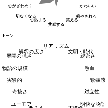
心がざわめく
かわいい
切なくなる
癒やされる
心温まる
笑える
共感する
トーン
リアリズム
解釈の広さ
文明・時代
展開の強さ
親密さ
物語の規模
熱血
実験的
緊張感
奇抜さ
対立性
ユーモア
明快な物語