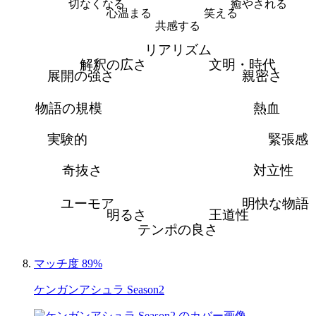
切なくなる
癒やされる
心温まる
笑える
共感する
リアリズム
解釈の広さ
文明・時代
展開の強さ
親密さ
物語の規模
熱血
実験的
緊張感
奇抜さ
対立性
ユーモア
明快な物語
明るさ
王道性
テンポの良さ
マッチ度 89%
ケンガンアシュラ Season2