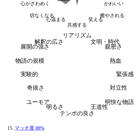
心がざわめく
かわいい
切なくなる
癒やされる
心温まる
笑える
共感する
リアリズム
解釈の広さ
文明・時代
展開の強さ
親密さ
物語の規模
熱血
実験的
緊張感
奇抜さ
対立性
ユーモア
明快な物語
明るさ
王道性
テンポの良さ
マッチ度 88%