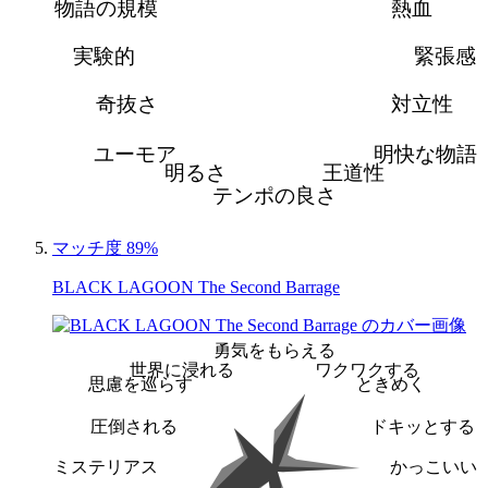
物語の規模
熱血
実験的
緊張感
奇抜さ
対立性
ユーモア
明快な物語
明るさ
王道性
テンポの良さ
マッチ度 89%
BLACK LAGOON The Second Barrage
勇気をもらえる
世界に浸れる
ワクワクする
思慮を巡らす
ときめく
圧倒される
ドキッとする
ミステリアス
かっこいい