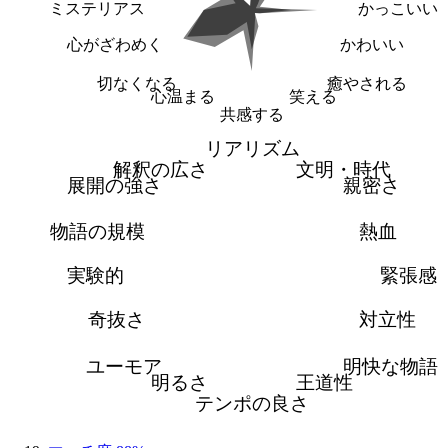
ミステリアス
かっこいい
心がざわめく
かわいい
切なくなる
癒やされる
心温まる
笑える
共感する
リアリズム
解釈の広さ
文明・時代
展開の強さ
親密さ
物語の規模
熱血
実験的
緊張感
奇抜さ
対立性
ユーモア
明快な物語
明るさ
王道性
テンポの良さ