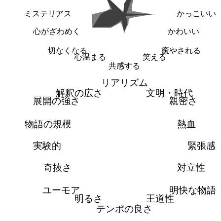
ミステリアス
かっこいい
心がざわめく
かわいい
切なくなる
癒やされる
心温まる
笑える
共感する
リアリズム
解釈の広さ
文明・時代
展開の強さ
親密さ
物語の規模
熱血
実験的
緊張感
奇抜さ
対立性
ユーモア
明快な物語
明るさ
王道性
テンポの良さ