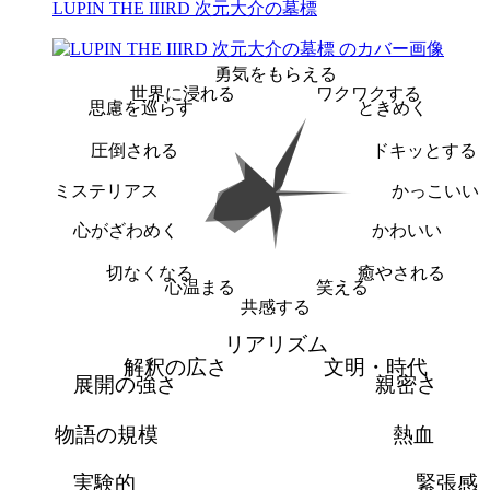
LUPIN THE IIIRD 次元大介の墓標
勇気をもらえる
世界に浸れる
ワクワクする
思慮を巡らす
ときめく
圧倒される
ドキッとする
ミステリアス
かっこいい
心がざわめく
かわいい
切なくなる
癒やされる
心温まる
笑える
共感する
リアリズム
解釈の広さ
文明・時代
展開の強さ
親密さ
物語の規模
熱血
実験的
緊張感