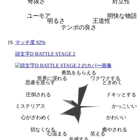
奇抜さ
対立性
ユーモア
明快な物語
明るさ
王道性
テンポの良さ
マッチ度 92%
頭文字D BATTLE STAGE 2
勇気をもらえる
世界に浸れる
ワクワクする
思慮を巡らす
ときめく
圧倒される
ドキッとする
ミステリアス
かっこいい
心がざわめく
かわいい
切なくなる
癒やされる
心温まる
笑える
共感する