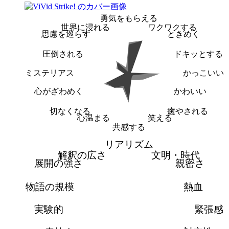
勇気をもらえる
世界に浸れる
ワクワクする
思慮を巡らす
ときめく
圧倒される
ドキッとする
ミステリアス
かっこいい
心がざわめく
かわいい
切なくなる
癒やされる
心温まる
笑える
共感する
リアリズム
解釈の広さ
文明・時代
展開の強さ
親密さ
物語の規模
熱血
実験的
緊張感