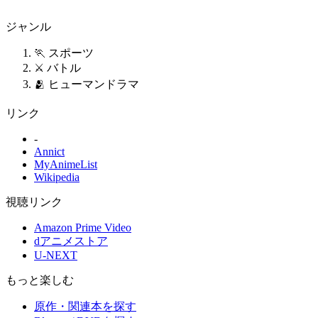
ジャンル
🏃 スポーツ
⚔️ バトル
🫂 ヒューマンドラマ
リンク
-
Annict
MyAnimeList
Wikipedia
視聴リンク
Amazon Prime Video
dアニメストア
U-NEXT
もっと楽しむ
原作・関連本を探す