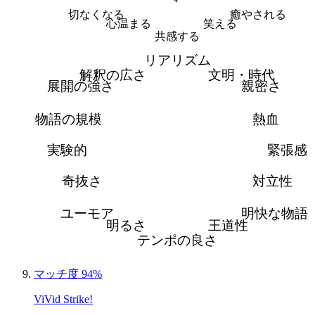
切なくなる
癒やされる
心温まる
笑える
共感する
リアリズム
解釈の広さ
文明・時代
展開の強さ
親密さ
物語の規模
熱血
実験的
緊張感
奇抜さ
対立性
ユーモア
明快な物語
明るさ
王道性
テンポの良さ
マッチ度 94%
ViVid Strike!