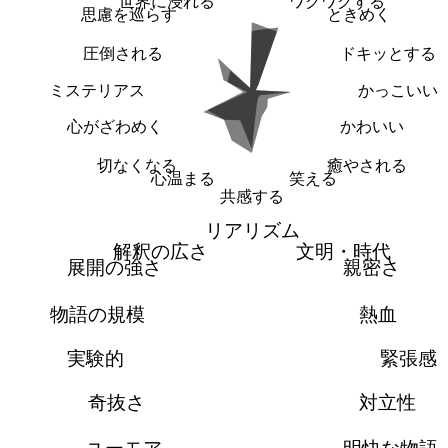
世界に浸れる
ワクワクする
思慮を巡らす
ときめく
圧倒される
ドキッとする
ミステリアス
かっこいい
心がざわめく
かわいい
切なくなる
癒やされる
心温まる
笑える
共感する
リアリズム
解釈の広さ
文明・時代
展開の強さ
親密さ
物語の規模
熱血
実験的
緊張感
奇抜さ
対立性