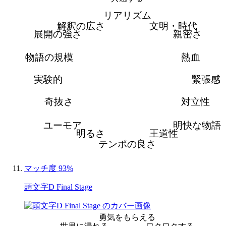
リアリズム
解釈の広さ
文明・時代
展開の強さ
親密さ
物語の規模
熱血
実験的
緊張感
奇抜さ
対立性
ユーモア
明快な物語
明るさ
王道性
テンポの良さ
マッチ度 93%
頭文字D Final Stage
勇気をもらえる