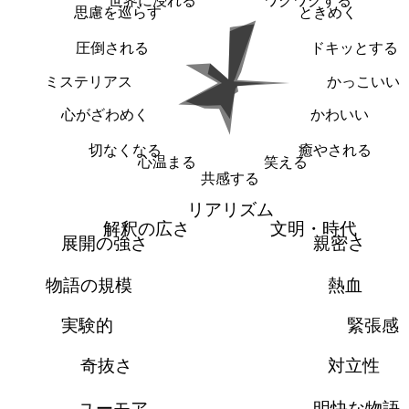
世界に浸れる
ワクワクする
思慮を巡らす
ときめく
圧倒される
ドキッとする
ミステリアス
かっこいい
心がざわめく
かわいい
切なくなる
癒やされる
心温まる
笑える
共感する
リアリズム
解釈の広さ
文明・時代
展開の強さ
親密さ
物語の規模
熱血
実験的
緊張感
奇抜さ
対立性
ユーモア
明快な物語