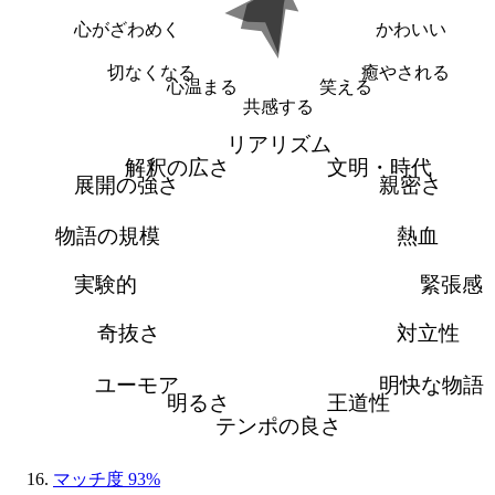
心がざわめく
かわいい
切なくなる
癒やされる
心温まる
笑える
共感する
リアリズム
解釈の広さ
文明・時代
展開の強さ
親密さ
物語の規模
熱血
実験的
緊張感
奇抜さ
対立性
ユーモア
明快な物語
明るさ
王道性
テンポの良さ
マッチ度 93%