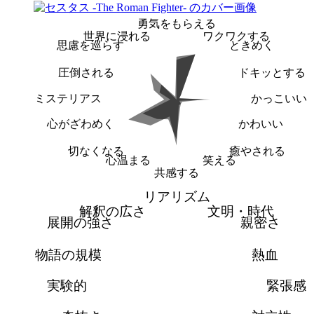
勇気をもらえる
世界に浸れる
ワクワクする
思慮を巡らす
ときめく
圧倒される
ドキッとする
ミステリアス
かっこいい
心がざわめく
かわいい
切なくなる
癒やされる
心温まる
笑える
共感する
リアリズム
解釈の広さ
文明・時代
展開の強さ
親密さ
物語の規模
熱血
実験的
緊張感