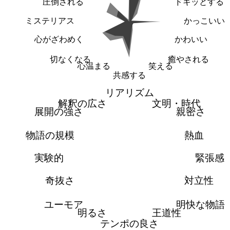
圧倒される
ドキッとする
ミステリアス
かっこいい
心がざわめく
かわいい
切なくなる
癒やされる
心温まる
笑える
共感する
リアリズム
解釈の広さ
文明・時代
展開の強さ
親密さ
物語の規模
熱血
実験的
緊張感
奇抜さ
対立性
ユーモア
明快な物語
明るさ
王道性
テンポの良さ