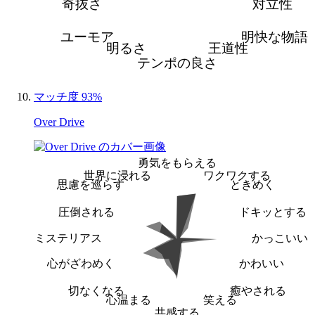
奇抜さ
対立性
ユーモア
明快な物語
明るさ
王道性
テンポの良さ
マッチ度 93%
Over Drive
勇気をもらえる
世界に浸れる
ワクワクする
思慮を巡らす
ときめく
圧倒される
ドキッとする
ミステリアス
かっこいい
心がざわめく
かわいい
切なくなる
癒やされる
心温まる
笑える
共感する