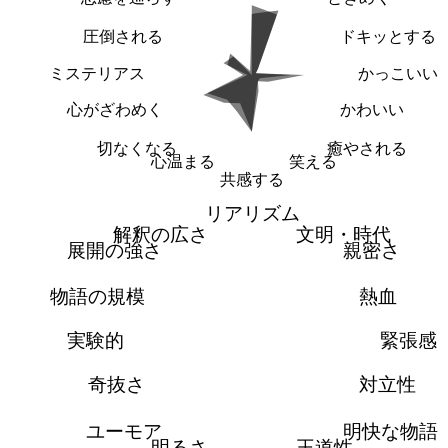
圧倒される
ドキッとする
ミステリアス
かっこいい
心がざわめく
かわいい
切なくなる
癒やされる
心温まる
笑える
共感する
リアリズム
解釈の広さ
文明・時代
展開の強さ
親密さ
物語の規模
熱血
実験的
緊張感
奇抜さ
対立性
ユーモア
明快な物語
明るさ
王道性