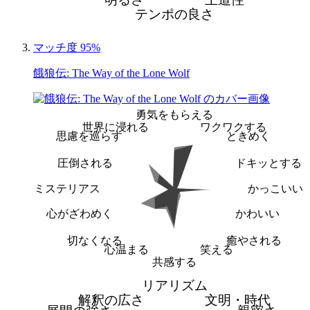
テンポの良さ
マッチ度 95%
餓狼伝: The Way of the Lone Wolf
勇気をもらえる
世界に浸れる
ワクワクする
思慮を巡らす
ときめく
圧倒される
ドキッとする
ミステリアス
かっこいい
心がざわめく
かわいい
切なくなる
癒やされる
心温まる
笑える
共感する
リアリズム
解釈の広さ
文明・時代