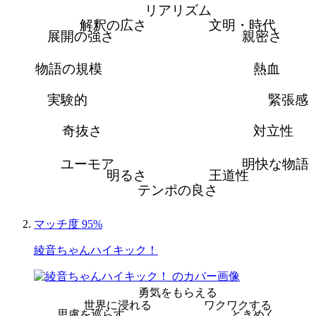
リアリズム
解釈の広さ
文明・時代
展開の強さ
親密さ
物語の規模
熱血
実験的
緊張感
奇抜さ
対立性
ユーモア
明快な物語
明るさ
王道性
テンポの良さ
マッチ度 95%
綾音ちゃんハイキック！
勇気をもらえる
世界に浸れる
ワクワクする
思慮を巡らす
ときめく