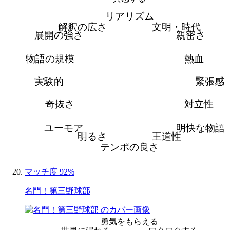
リアリズム
解釈の広さ
文明・時代
展開の強さ
親密さ
物語の規模
熱血
実験的
緊張感
奇抜さ
対立性
ユーモア
明快な物語
明るさ
王道性
テンポの良さ
マッチ度 92%
名門！第三野球部
勇気をもらえる