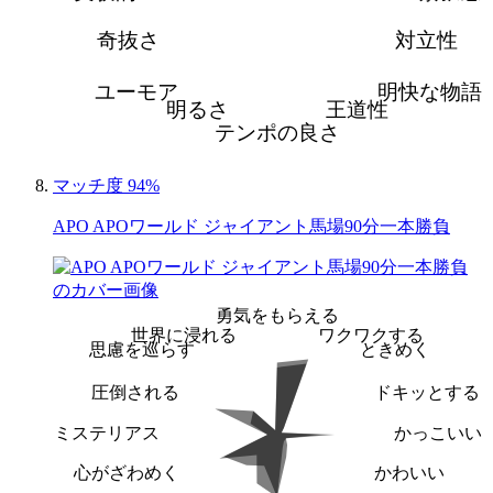
奇抜さ
対立性
ユーモア
明快な物語
明るさ
王道性
テンポの良さ
マッチ度 94%
APO APOワールド ジャイアント馬場90分一本勝負
勇気をもらえる
世界に浸れる
ワクワクする
思慮を巡らす
ときめく
圧倒される
ドキッとする
ミステリアス
かっこいい
心がざわめく
かわいい