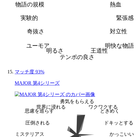
物語の規模
熱血
実験的
緊張感
奇抜さ
対立性
ユーモア
明快な物語
明るさ
王道性
テンポの良さ
マッチ度 93%
MAJOR 第4シリーズ
勇気をもらえる
世界に浸れる
ワクワクする
思慮を巡らす
ときめく
圧倒される
ドキッとする
ミステリアス
かっこいい