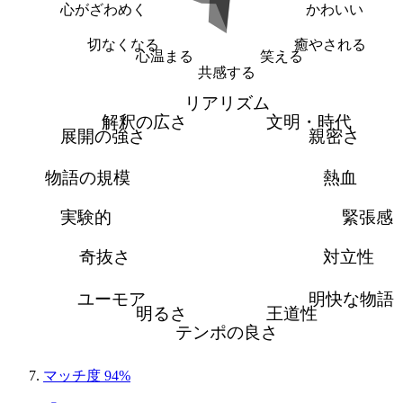
心がざわめく
かわいい
切なくなる
癒やされる
心温まる
笑える
共感する
リアリズム
解釈の広さ
文明・時代
展開の強さ
親密さ
物語の規模
熱血
実験的
緊張感
奇抜さ
対立性
ユーモア
明快な物語
明るさ
王道性
テンポの良さ
マッチ度 94%