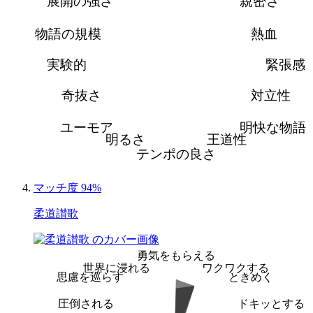
展開の強さ
親密さ
物語の規模
熱血
実験的
緊張感
奇抜さ
対立性
ユーモア
明快な物語
明るさ
王道性
テンポの良さ
マッチ度 94%
柔道讃歌
勇気をもらえる
世界に浸れる
ワクワクする
思慮を巡らす
ときめく
圧倒される
ドキッとする