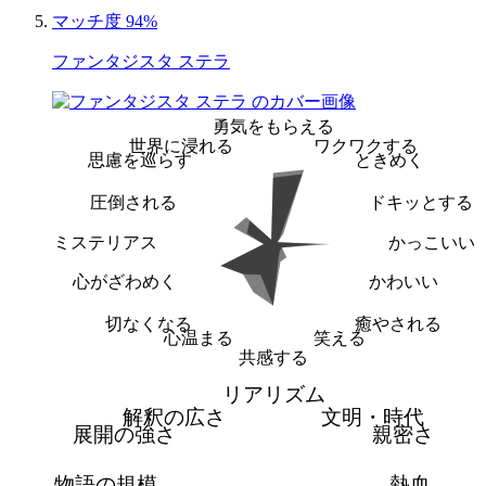
マッチ度 94%
ファンタジスタ ステラ
勇気をもらえる
世界に浸れる
ワクワクする
思慮を巡らす
ときめく
圧倒される
ドキッとする
ミステリアス
かっこいい
心がざわめく
かわいい
切なくなる
癒やされる
心温まる
笑える
共感する
リアリズム
解釈の広さ
文明・時代
展開の強さ
親密さ
物語の規模
熱血