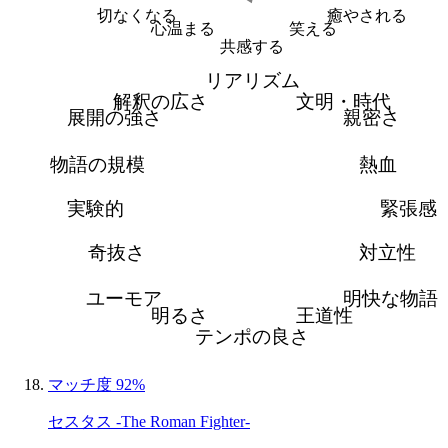
切なくなる
癒やされる
心温まる
笑える
共感する
リアリズム
解釈の広さ
文明・時代
展開の強さ
親密さ
物語の規模
熱血
実験的
緊張感
奇抜さ
対立性
ユーモア
明快な物語
明るさ
王道性
テンポの良さ
マッチ度 92%
セスタス -The Roman Fighter-