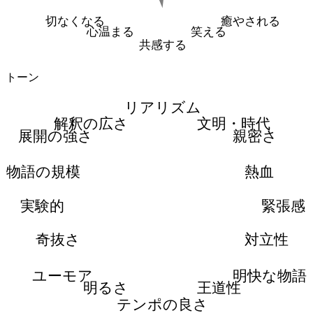
切なくなる
癒やされる
心温まる
笑える
共感する
トーン
リアリズム
解釈の広さ
文明・時代
展開の強さ
親密さ
物語の規模
熱血
実験的
緊張感
奇抜さ
対立性
ユーモア
明快な物語
明るさ
王道性
テンポの良さ