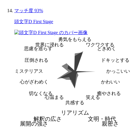
マッチ度 93%
頭文字D First Stage
勇気をもらえる
世界に浸れる
ワクワクする
思慮を巡らす
ときめく
圧倒される
ドキッとする
ミステリアス
かっこいい
心がざわめく
かわいい
切なくなる
癒やされる
心温まる
笑える
共感する
リアリズム
解釈の広さ
文明・時代
展開の強さ
親密さ