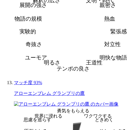
解釈の広さ
文明・時代
展開の強さ
親密さ
物語の規模
熱血
実験的
緊張感
奇抜さ
対立性
ユーモア
明快な物語
明るさ
王道性
テンポの良さ
マッチ度 93%
アローエンブレム グランプリの鷹
勇気をもらえる
世界に浸れる
ワクワクする
思慮を巡らす
ときめく