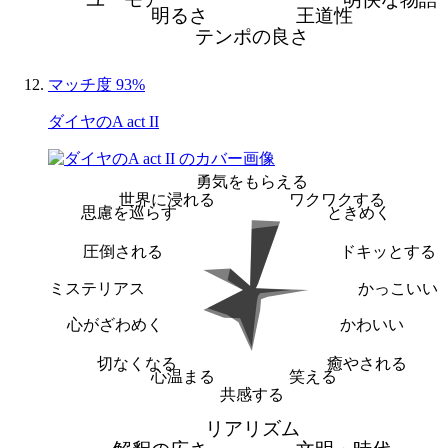
明るさ
王道性
テンポの良さ
マッチ度 93%
ダイヤのA act II
勇気をもらえる
世界に浸れる
ワクワクする
思慮を巡らす
ときめく
圧倒される
ドキッとする
ミステリアス
かっこいい
心がざわめく
かわいい
切なくなる
癒やされる
心温まる
笑える
共感する
リアリズム