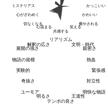
ミステリアス
かっこいい
心がざわめく
かわいい
切なくなる
癒やされる
心温まる
笑える
共感する
リアリズム
解釈の広さ
文明・時代
展開の強さ
親密さ
物語の規模
熱血
実験的
緊張感
奇抜さ
対立性
ユーモア
明快な物語
明るさ
王道性
テンポの良さ