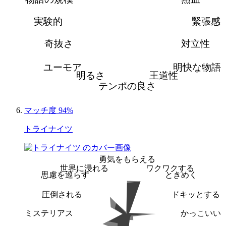
実験的
緊張感
奇抜さ
対立性
ユーモア
明快な物語
明るさ
王道性
テンポの良さ
マッチ度 94%
トライナイツ
勇気をもらえる
世界に浸れる
ワクワクする
思慮を巡らす
ときめく
圧倒される
ドキッとする
ミステリアス
かっこいい