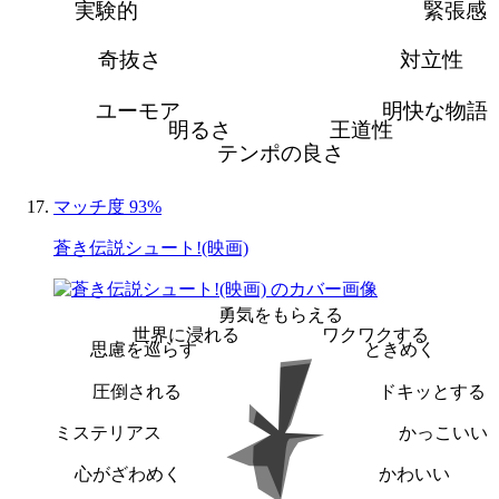
実験的
緊張感
奇抜さ
対立性
ユーモア
明快な物語
明るさ
王道性
テンポの良さ
マッチ度 93%
蒼き伝説シュート!(映画)
勇気をもらえる
世界に浸れる
ワクワクする
思慮を巡らす
ときめく
圧倒される
ドキッとする
ミステリアス
かっこいい
心がざわめく
かわいい