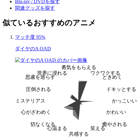
Blu-ray / DVDを探す
関連グッズを探す
似ているおすすめのアニメ
マッチ度 95%
ダイヤのA OAD
勇気をもらえる
世界に浸れる
ワクワクする
思慮を巡らす
ときめく
圧倒される
ドキッとする
ミステリアス
かっこいい
心がざわめく
かわいい
切なくなる
癒やされる
心温まる
笑える
共感する