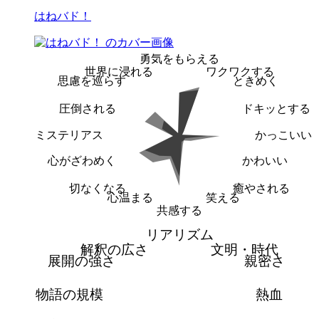
はねバド！
勇気をもらえる
世界に浸れる
ワクワクする
思慮を巡らす
ときめく
圧倒される
ドキッとする
ミステリアス
かっこいい
心がざわめく
かわいい
切なくなる
癒やされる
心温まる
笑える
共感する
リアリズム
解釈の広さ
文明・時代
展開の強さ
親密さ
物語の規模
熱血