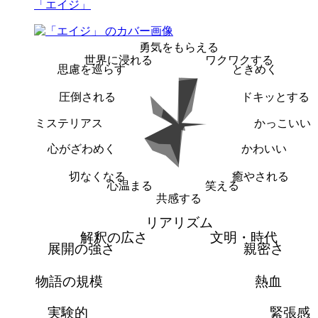
「エイジ」
勇気をもらえる
世界に浸れる
ワクワクする
思慮を巡らす
ときめく
圧倒される
ドキッとする
ミステリアス
かっこいい
心がざわめく
かわいい
切なくなる
癒やされる
心温まる
笑える
共感する
リアリズム
解釈の広さ
文明・時代
展開の強さ
親密さ
物語の規模
熱血
実験的
緊張感