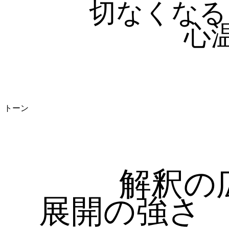
切なくなる
心
トーン
解釈の
展開の強さ