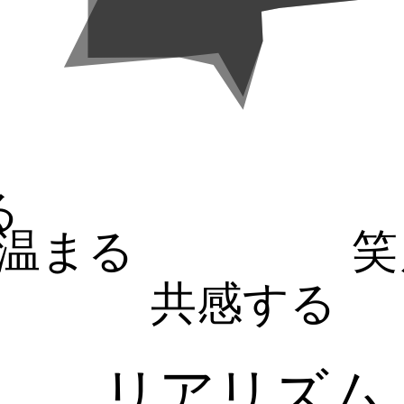
る
温まる
笑
共感する
リアリズム