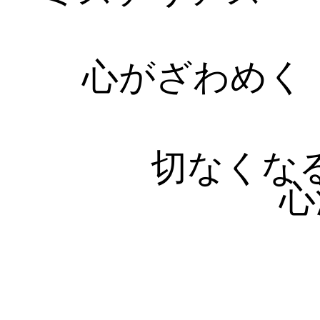
心がざわめく
切なくな
心