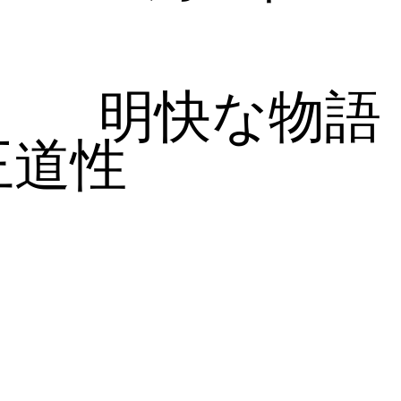
明快な物語
王道性