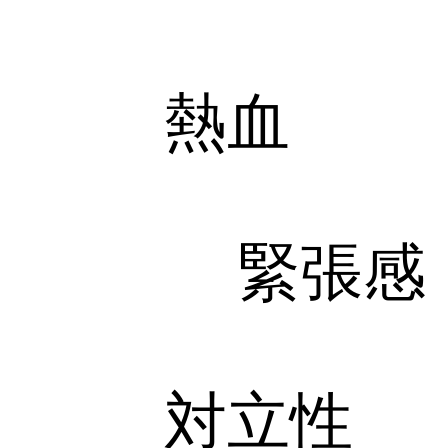
熱血
緊張感
対立性