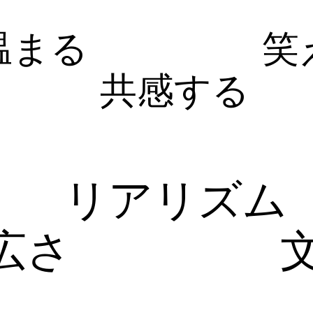
温まる
笑
共感する
リアリズム
広さ