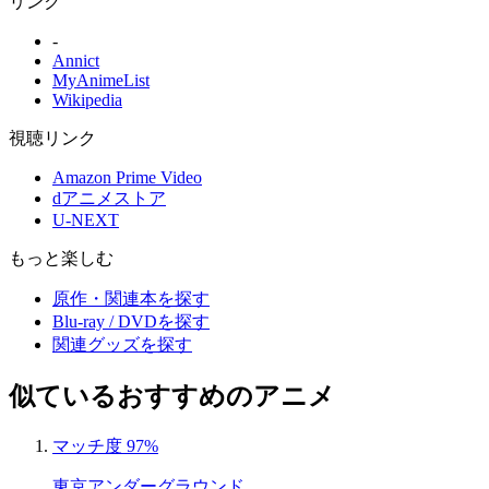
リンク
-
Annict
MyAnimeList
Wikipedia
視聴リンク
Amazon Prime Video
dアニメストア
U-NEXT
もっと楽しむ
原作・関連本を探す
Blu-ray / DVDを探す
関連グッズを探す
似ているおすすめのアニメ
マッチ度 97%
東京アンダーグラウンド