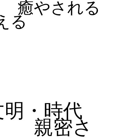
癒やされる
える
文明・時代
親密さ