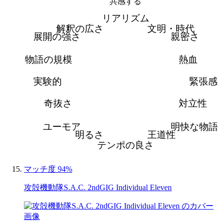
共感する
リアリズム
解釈の広さ
文明・時代
展開の強さ
親密さ
物語の規模
熱血
実験的
緊張感
奇抜さ
対立性
ユーモア
明快な物語
明るさ
王道性
テンポの良さ
マッチ度 94%
攻殻機動隊S.A.C. 2ndGIG Individual Eleven