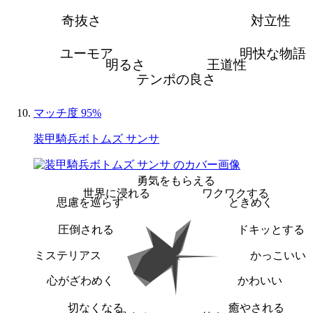
奇抜さ
対立性
ユーモア
明快な物語
明るさ
王道性
テンポの良さ
マッチ度 95%
装甲騎兵ボトムズ サンサ
勇気をもらえる
世界に浸れる
ワクワクする
思慮を巡らす
ときめく
圧倒される
ドキッとする
ミステリアス
かっこいい
心がざわめく
かわいい
切なくなる
癒やされる