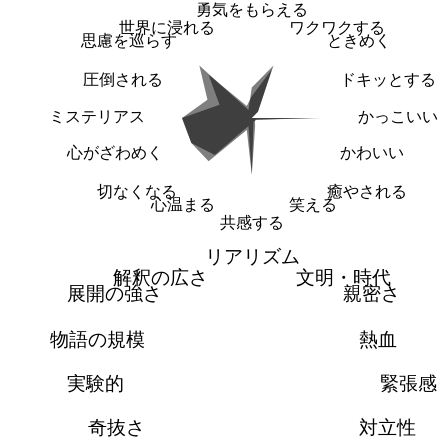
勇気をもらえる
世界に浸れる
ワクワクする
思慮を巡らす
ときめく
圧倒される
ドキッとする
ミステリアス
かっこいい
心がざわめく
かわいい
切なくなる
癒やされる
心温まる
笑える
共感する
リアリズム
解釈の広さ
文明・時代
展開の強さ
親密さ
物語の規模
熱血
実験的
緊張感
奇抜さ
対立性