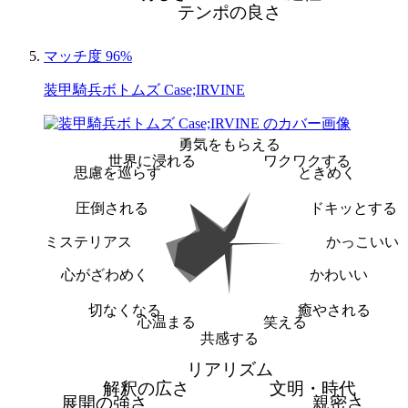
テンポの良さ
マッチ度 96%
装甲騎兵ボトムズ Case;IRVINE
勇気をもらえる
世界に浸れる
ワクワクする
思慮を巡らす
ときめく
圧倒される
ドキッとする
ミステリアス
かっこいい
心がざわめく
かわいい
切なくなる
癒やされる
心温まる
笑える
共感する
リアリズム
解釈の広さ
文明・時代
展開の強さ
親密さ