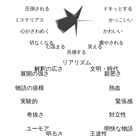
圧倒される
ドキッとする
ミステリアス
かっこいい
心がざわめく
かわいい
切なくなる
癒やされる
心温まる
笑える
共感する
リアリズム
解釈の広さ
文明・時代
展開の強さ
親密さ
物語の規模
熱血
実験的
緊張感
奇抜さ
対立性
ユーモア
明快な物語
明るさ
王道性