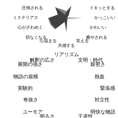
圧倒される
ドキッとする
ミステリアス
かっこいい
心がざわめく
かわいい
切なくなる
癒やされる
心温まる
笑える
共感する
リアリズム
解釈の広さ
文明・時代
展開の強さ
親密さ
物語の規模
熱血
実験的
緊張感
奇抜さ
対立性
ユーモア
明快な物語
明るさ
王道性