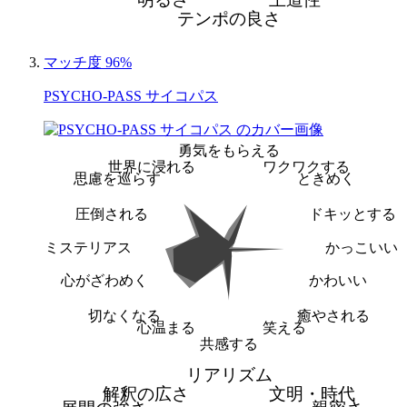
テンポの良さ
マッチ度 96%
PSYCHO-PASS サイコパス
勇気をもらえる
世界に浸れる
ワクワクする
思慮を巡らす
ときめく
圧倒される
ドキッとする
ミステリアス
かっこいい
心がざわめく
かわいい
切なくなる
癒やされる
心温まる
笑える
共感する
リアリズム
解釈の広さ
文明・時代