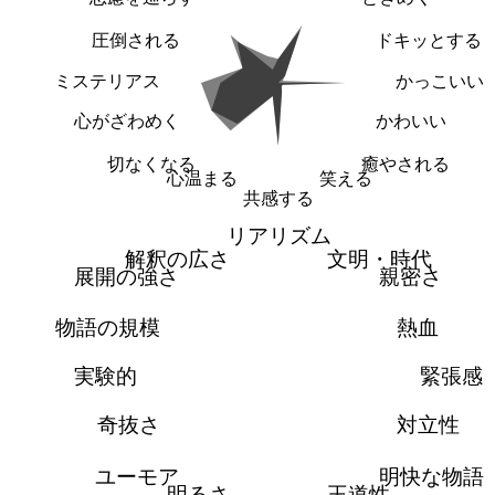
圧倒される
ドキッとする
ミステリアス
かっこいい
心がざわめく
かわいい
切なくなる
癒やされる
心温まる
笑える
共感する
リアリズム
解釈の広さ
文明・時代
展開の強さ
親密さ
物語の規模
熱血
実験的
緊張感
奇抜さ
対立性
ユーモア
明快な物語
明るさ
王道性