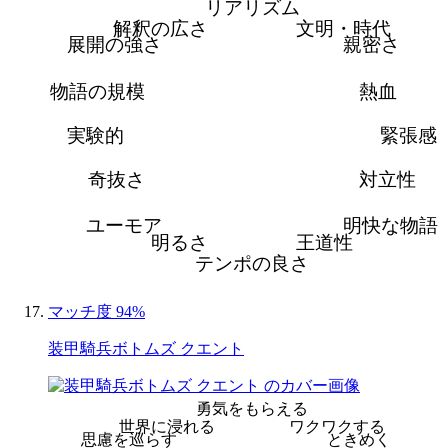
リアリズム
解釈の広さ
文明・時代
展開の強さ
親密さ
物語の規模
熱血
実験的
緊張感
奇抜さ
対立性
ユーモア
明快な物語
明るさ
王道性
テンポの良さ
マッチ度 94%
装甲騎兵ボトムズ クエント
勇気をもらえる
世界に浸れる
ワクワクする
思慮を巡らす
ときめく