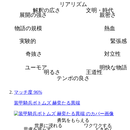
リアリズム
解釈の広さ
文明・時代
展開の強さ
親密さ
物語の規模
熱血
実験的
緊張感
奇抜さ
対立性
ユーモア
明快な物語
明るさ
王道性
テンポの良さ
マッチ度 96%
装甲騎兵ボトムズ 赫奕たる異端
勇気をもらえる
世界に浸れる
ワクワクする
思慮を巡らす
ときめく