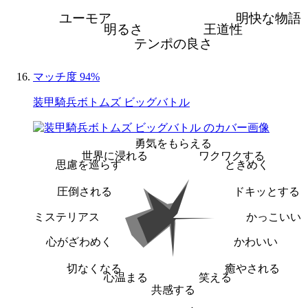
ユーモア
明快な物語
明るさ
王道性
テンポの良さ
マッチ度 94%
装甲騎兵ボトムズ ビッグバトル
勇気をもらえる
世界に浸れる
ワクワクする
思慮を巡らす
ときめく
圧倒される
ドキッとする
ミステリアス
かっこいい
心がざわめく
かわいい
切なくなる
癒やされる
心温まる
笑える
共感する