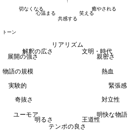
切なくなる
癒やされる
心温まる
笑える
共感する
トーン
リアリズム
解釈の広さ
文明・時代
展開の強さ
親密さ
物語の規模
熱血
実験的
緊張感
奇抜さ
対立性
ユーモア
明快な物語
明るさ
王道性
テンポの良さ