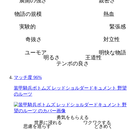
展開の強さ
親密さ
物語の規模
熱血
実験的
緊張感
奇抜さ
対立性
ユーモア
明快な物語
明るさ
王道性
テンポの良さ
マッチ度 96%
装甲騎兵ボトムズ レッドショルダードキュメント 野望
のルーツ
勇気をもらえる
世界に浸れる
ワクワクする
思慮を巡らす
ときめく