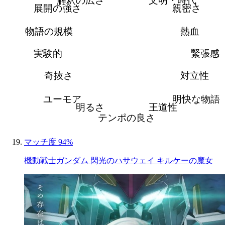
解釈の広さ
文明・時代
展開の強さ
親密さ
物語の規模
熱血
実験的
緊張感
奇抜さ
対立性
ユーモア
明快な物語
明るさ
王道性
テンポの良さ
マッチ度 94%
機動戦士ガンダム 閃光のハサウェイ キルケーの魔女