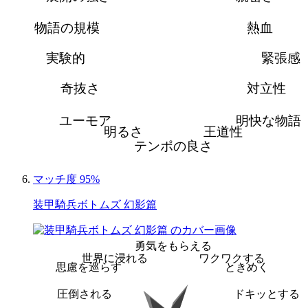
物語の規模
熱血
実験的
緊張感
奇抜さ
対立性
ユーモア
明快な物語
明るさ
王道性
テンポの良さ
マッチ度 95%
装甲騎兵ボトムズ 幻影篇
勇気をもらえる
世界に浸れる
ワクワクする
思慮を巡らす
ときめく
圧倒される
ドキッとする