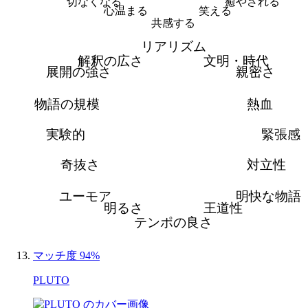
切なくなる
癒やされる
心温まる
笑える
共感する
リアリズム
解釈の広さ
文明・時代
展開の強さ
親密さ
物語の規模
熱血
実験的
緊張感
奇抜さ
対立性
ユーモア
明快な物語
明るさ
王道性
テンポの良さ
マッチ度 94%
PLUTO