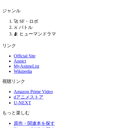
ジャンル
🚀 SF・ロボ
⚔️ バトル
🫂 ヒューマンドラマ
リンク
Official Site
Annict
MyAnimeList
Wikipedia
視聴リンク
Amazon Prime Video
dアニメストア
U-NEXT
もっと楽しむ
原作・関連本を探す