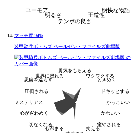
ユーモア
明快な物語
明るさ
王道性
テンポの良さ
マッチ度 94%
装甲騎兵ボトムズ ペールゼン・ファイルズ劇場版
勇気をもらえる
世界に浸れる
ワクワクする
思慮を巡らす
ときめく
圧倒される
ドキッとする
ミステリアス
かっこいい
心がざわめく
かわいい
切なくなる
癒やされる
心温まる
笑える