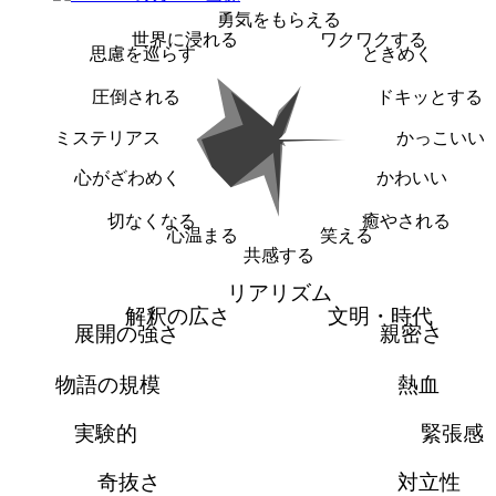
勇気をもらえる
世界に浸れる
ワクワクする
思慮を巡らす
ときめく
圧倒される
ドキッとする
ミステリアス
かっこいい
心がざわめく
かわいい
切なくなる
癒やされる
心温まる
笑える
共感する
リアリズム
解釈の広さ
文明・時代
展開の強さ
親密さ
物語の規模
熱血
実験的
緊張感
奇抜さ
対立性