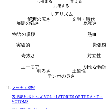
心温まる
笑える
共感する
リアリズム
解釈の広さ
文明・時代
展開の強さ
親密さ
物語の規模
熱血
実験的
緊張感
奇抜さ
対立性
ユーモア
明快な物語
明るさ
王道性
テンポの良さ
マッチ度 95%
装甲騎兵ボトムズ VOL・I STORIES OF THE A・T・
VOTOMS