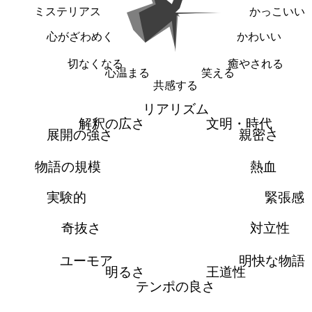
ミステリアス
かっこいい
心がざわめく
かわいい
切なくなる
癒やされる
心温まる
笑える
共感する
リアリズム
解釈の広さ
文明・時代
展開の強さ
親密さ
物語の規模
熱血
実験的
緊張感
奇抜さ
対立性
ユーモア
明快な物語
明るさ
王道性
テンポの良さ