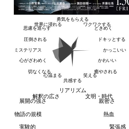
勇気をもらえる
世界に浸れる
ワクワクする
思慮を巡らす
ときめく
圧倒される
ドキッとする
ミステリアス
かっこいい
心がざわめく
かわいい
切なくなる
癒やされる
心温まる
笑える
共感する
リアリズム
解釈の広さ
文明・時代
展開の強さ
親密さ
物語の規模
熱血
実験的
緊張感