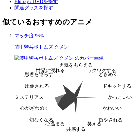
Blu-ray / DVDを探す
関連グッズを探す
似ているおすすめのアニメ
マッチ度 96%
装甲騎兵ボトムズ クメン
勇気をもらえる
世界に浸れる
ワクワクする
思慮を巡らす
ときめく
圧倒される
ドキッとする
ミステリアス
かっこいい
心がざわめく
かわいい
切なくなる
癒やされる
心温まる
笑える
共感する