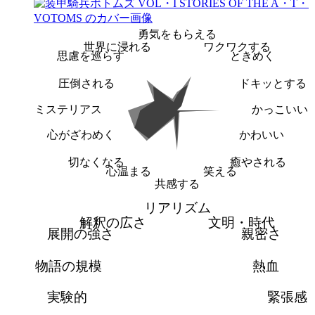
勇気をもらえる
世界に浸れる
ワクワクする
思慮を巡らす
ときめく
圧倒される
ドキッとする
ミステリアス
かっこいい
心がざわめく
かわいい
切なくなる
癒やされる
心温まる
笑える
共感する
リアリズム
解釈の広さ
文明・時代
展開の強さ
親密さ
物語の規模
熱血
実験的
緊張感