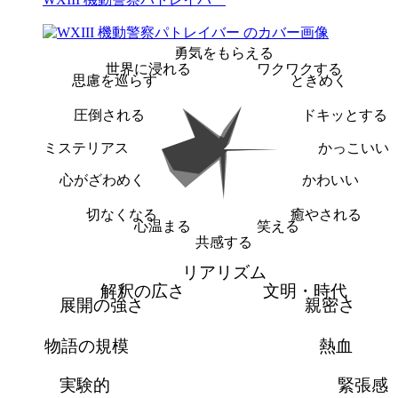
勇気をもらえる
世界に浸れる
ワクワクする
思慮を巡らす
ときめく
圧倒される
ドキッとする
ミステリアス
かっこいい
心がざわめく
かわいい
切なくなる
癒やされる
心温まる
笑える
共感する
リアリズム
解釈の広さ
文明・時代
展開の強さ
親密さ
物語の規模
熱血
実験的
緊張感