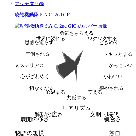
マッチ度 95%
攻殻機動隊 S.A.C. 2nd GIG
勇気をもらえる
世界に浸れる
ワクワクする
思慮を巡らす
ときめく
圧倒される
ドキッとする
ミステリアス
かっこいい
心がざわめく
かわいい
切なくなる
癒やされる
心温まる
笑える
共感する
リアリズム
解釈の広さ
文明・時代
展開の強さ
親密さ
物語の規模
熱血