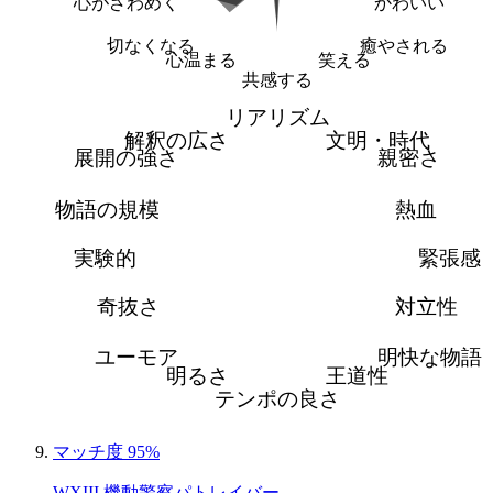
心がざわめく
かわいい
切なくなる
癒やされる
心温まる
笑える
共感する
リアリズム
解釈の広さ
文明・時代
展開の強さ
親密さ
物語の規模
熱血
実験的
緊張感
奇抜さ
対立性
ユーモア
明快な物語
明るさ
王道性
テンポの良さ
マッチ度 95%
WXIII 機動警察パトレイバー