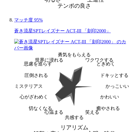
テンポの良さ
マッチ度 95%
蒼き流星SPTレイズナー ACT-III 「刻印2000」
勇気をもらえる
世界に浸れる
ワクワクする
思慮を巡らす
ときめく
圧倒される
ドキッとする
ミステリアス
かっこいい
心がざわめく
かわいい
切なくなる
癒やされる
心温まる
笑える
共感する
リアリズム