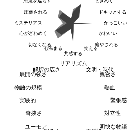
思慮を巡らす
ときめく
圧倒される
ドキッとする
ミステリアス
かっこいい
心がざわめく
かわいい
切なくなる
癒やされる
心温まる
笑える
共感する
リアリズム
解釈の広さ
文明・時代
展開の強さ
親密さ
物語の規模
熱血
実験的
緊張感
奇抜さ
対立性
ユーモア
明快な物語