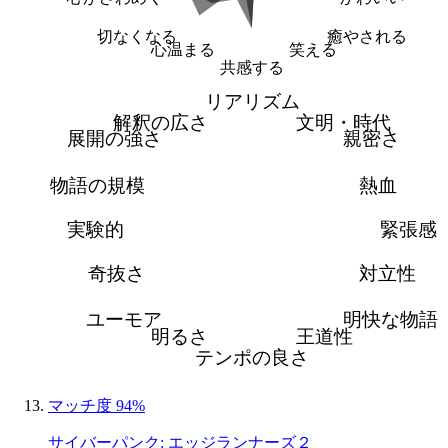
切なくなる
癒やされる
心温まる
笑える
共感する
リアリズム
解釈の広さ
文明・時代
展開の強さ
親密さ
物語の規模
熱血
実験的
緊張感
奇抜さ
対立性
ユーモア
明快な物語
明るさ
王道性
テンポの良さ
マッチ度 94%
サイバーパンク: エッジランナーズ２