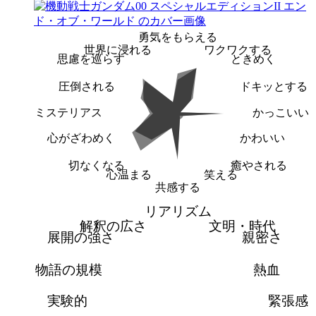
勇気をもらえる
世界に浸れる
ワクワクする
思慮を巡らす
ときめく
圧倒される
ドキッとする
ミステリアス
かっこいい
心がざわめく
かわいい
切なくなる
癒やされる
心温まる
笑える
共感する
リアリズム
解釈の広さ
文明・時代
展開の強さ
親密さ
物語の規模
熱血
実験的
緊張感