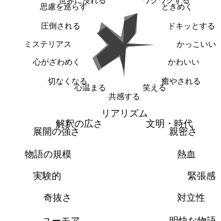
世界に浸れる
ワクワクする
思慮を巡らす
ときめく
圧倒される
ドキッとする
ミステリアス
かっこいい
心がざわめく
かわいい
切なくなる
癒やされる
心温まる
笑える
共感する
リアリズム
解釈の広さ
文明・時代
展開の強さ
親密さ
物語の規模
熱血
実験的
緊張感
奇抜さ
対立性
ユーモア
明快な物語