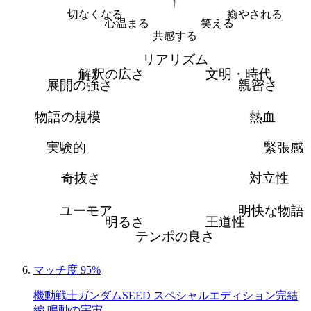
切なくなる
癒やされる
心温まる
笑える
共感する
リアリズム
解釈の広さ
文明・時代
展開の強さ
親密さ
物語の規模
熱血
実験的
緊張感
奇抜さ
対立性
ユーモア
明快な物語
明るさ
王道性
テンポの良さ
マッチ度 95%
機動戦士ガンダムSEED スペシャルエディション完結
編 鳴動の宇宙