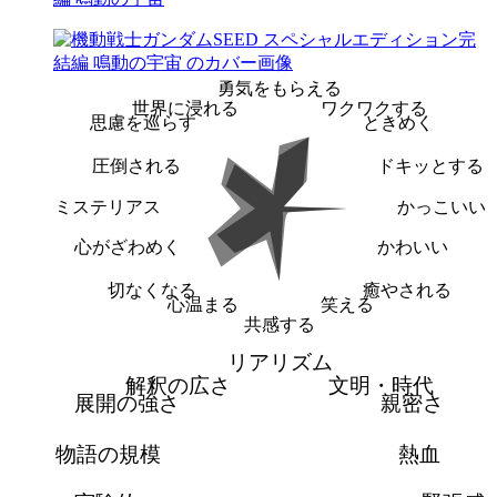
勇気をもらえる
世界に浸れる
ワクワクする
思慮を巡らす
ときめく
圧倒される
ドキッとする
ミステリアス
かっこいい
心がざわめく
かわいい
切なくなる
癒やされる
心温まる
笑える
共感する
リアリズム
解釈の広さ
文明・時代
展開の強さ
親密さ
物語の規模
熱血