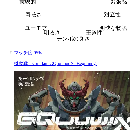
実験的
緊張感
奇抜さ
対立性
ユーモア
明快な物語
明るさ
王道性
テンポの良さ
マッチ度 95%
機動戦士Gundam GQuuuuuuX -Beginning-