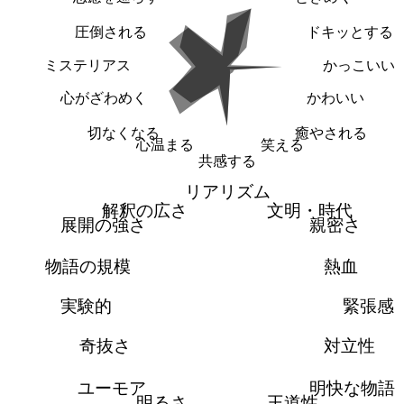
圧倒される
ドキッとする
ミステリアス
かっこいい
心がざわめく
かわいい
切なくなる
癒やされる
心温まる
笑える
共感する
リアリズム
解釈の広さ
文明・時代
展開の強さ
親密さ
物語の規模
熱血
実験的
緊張感
奇抜さ
対立性
ユーモア
明快な物語
明るさ
王道性