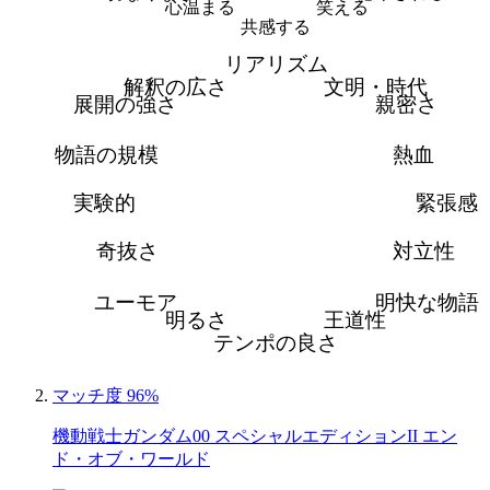
心温まる
笑える
共感する
リアリズム
解釈の広さ
文明・時代
展開の強さ
親密さ
物語の規模
熱血
実験的
緊張感
奇抜さ
対立性
ユーモア
明快な物語
明るさ
王道性
テンポの良さ
マッチ度 96%
機動戦士ガンダム00 スペシャルエディションII エン
ド・オブ・ワールド