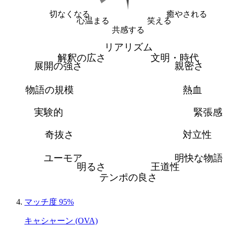
切なくなる
癒やされる
心温まる
笑える
共感する
リアリズム
解釈の広さ
文明・時代
展開の強さ
親密さ
物語の規模
熱血
実験的
緊張感
奇抜さ
対立性
ユーモア
明快な物語
明るさ
王道性
テンポの良さ
マッチ度 95%
キャシャーン (OVA)