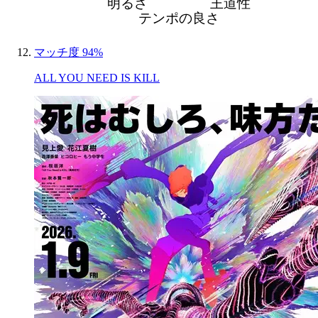
明るさ
王道性
テンポの良さ
マッチ度 94%
ALL YOU NEED IS KILL