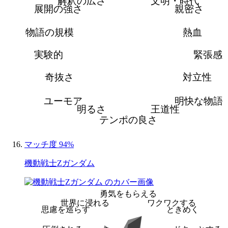
解釈の広さ
文明・時代
展開の強さ
親密さ
物語の規模
熱血
実験的
緊張感
奇抜さ
対立性
ユーモア
明快な物語
明るさ
王道性
テンポの良さ
マッチ度 94%
機動戦士Zガンダム
勇気をもらえる
世界に浸れる
ワクワクする
思慮を巡らす
ときめく