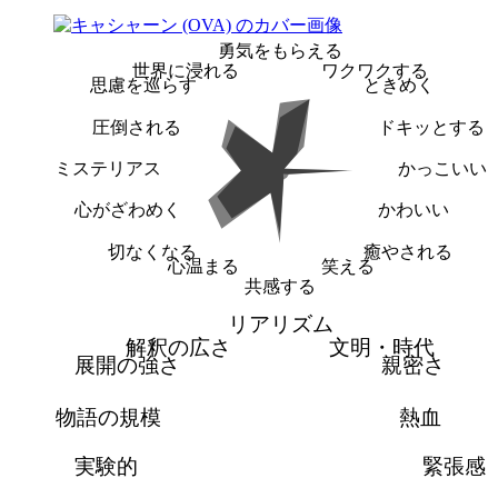
勇気をもらえる
世界に浸れる
ワクワクする
思慮を巡らす
ときめく
圧倒される
ドキッとする
ミステリアス
かっこいい
心がざわめく
かわいい
切なくなる
癒やされる
心温まる
笑える
共感する
リアリズム
解釈の広さ
文明・時代
展開の強さ
親密さ
物語の規模
熱血
実験的
緊張感