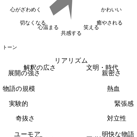
心がざわめく
かわいい
切なくなる
癒やされる
心温まる
笑える
共感する
トーン
リアリズム
解釈の広さ
文明・時代
展開の強さ
親密さ
物語の規模
熱血
実験的
緊張感
奇抜さ
対立性
ユーモア
明快な物語