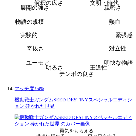
解釈の広さ
文明・時代
展開の強さ
親密さ
物語の規模
熱血
実験的
緊張感
奇抜さ
対立性
ユーモア
明快な物語
明るさ
王道性
テンポの良さ
マッチ度 94%
機動戦士ガンダムSEED DESTINYスペシャルエディシ
ョン 砕かれた世界
勇気をもらえる