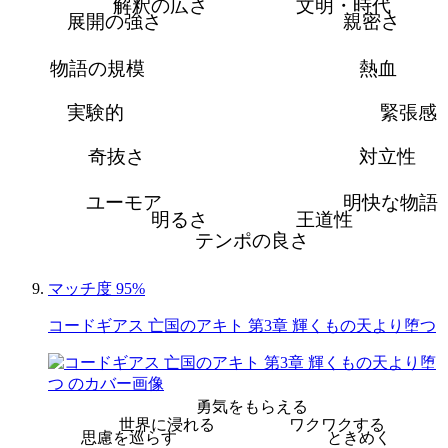
解釈の広さ
文明・時代
展開の強さ
親密さ
物語の規模
熱血
実験的
緊張感
奇抜さ
対立性
ユーモア
明快な物語
明るさ
王道性
テンポの良さ
マッチ度 95%
コードギアス 亡国のアキト 第3章 輝くもの天より堕つ
勇気をもらえる
世界に浸れる
ワクワクする
思慮を巡らす
ときめく