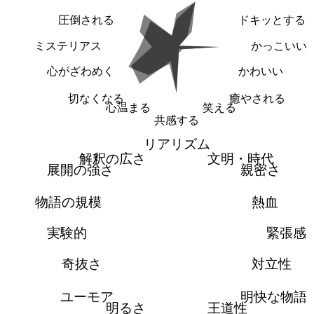
圧倒される
ドキッとする
ミステリアス
かっこいい
心がざわめく
かわいい
切なくなる
癒やされる
心温まる
笑える
共感する
リアリズム
解釈の広さ
文明・時代
展開の強さ
親密さ
物語の規模
熱血
実験的
緊張感
奇抜さ
対立性
ユーモア
明快な物語
明るさ
王道性