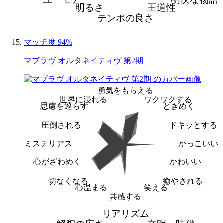
明るさ
王道性
テンポの良さ
マッチ度 94%
マブラヴ オルタネイティヴ 第2期
勇気をもらえる
世界に浸れる
ワクワクする
思慮を巡らす
ときめく
圧倒される
ドキッとする
ミステリアス
かっこいい
心がざわめく
かわいい
切なくなる
癒やされる
心温まる
笑える
共感する
リアリズム