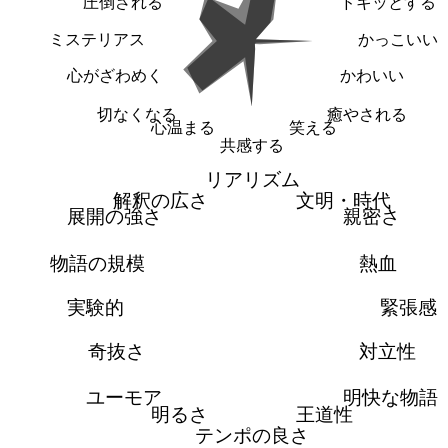
圧倒される
ドキッとする
ミステリアス
かっこいい
心がざわめく
かわいい
切なくなる
癒やされる
心温まる
笑える
共感する
リアリズム
解釈の広さ
文明・時代
展開の強さ
親密さ
物語の規模
熱血
実験的
緊張感
奇抜さ
対立性
ユーモア
明快な物語
明るさ
王道性
テンポの良さ