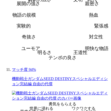
展開の強さ
親密さ
物語の規模
熱血
実験的
緊張感
奇抜さ
対立性
ユーモア
明快な物語
明るさ
王道性
テンポの良さ
マッチ度 94%
機動戦士ガンダムSEED DESTINYスペシャルエディシ
ョン完結編 自由の代償
勇気をもらえる
世界に浸れる
ワクワクする