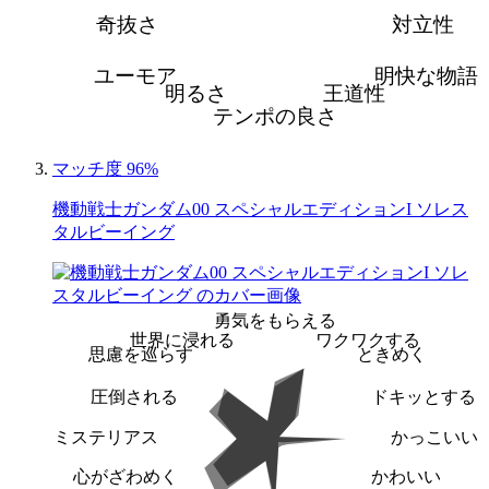
奇抜さ
対立性
ユーモア
明快な物語
明るさ
王道性
テンポの良さ
マッチ度 96%
機動戦士ガンダム00 スペシャルエディションI ソレス
タルビーイング
勇気をもらえる
世界に浸れる
ワクワクする
思慮を巡らす
ときめく
圧倒される
ドキッとする
ミステリアス
かっこいい
心がざわめく
かわいい