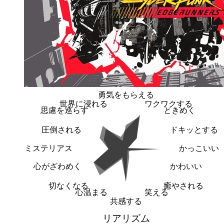
勇気をもらえる
世界に浸れる
ワクワクする
思慮を巡らす
ときめく
圧倒される
ドキッとする
ミステリアス
かっこいい
心がざわめく
かわいい
切なくなる
癒やされる
心温まる
笑える
共感する
リアリズム