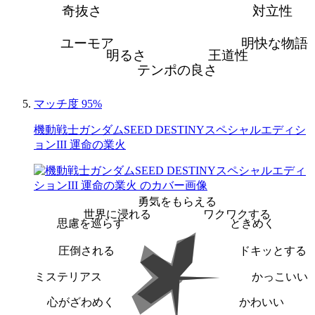
奇抜さ
対立性
ユーモア
明快な物語
明るさ
王道性
テンポの良さ
マッチ度 95%
機動戦士ガンダムSEED DESTINYスペシャルエディシ
ョンIII 運命の業火
勇気をもらえる
世界に浸れる
ワクワクする
思慮を巡らす
ときめく
圧倒される
ドキッとする
ミステリアス
かっこいい
心がざわめく
かわいい