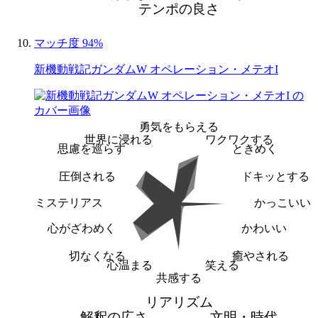
テンポの良さ
マッチ度 94%
新機動戦記ガンダムW オペレーション・メテオI
勇気をもらえる
世界に浸れる
ワクワクする
思慮を巡らす
ときめく
圧倒される
ドキッとする
ミステリアス
かっこいい
心がざわめく
かわいい
切なくなる
癒やされる
心温まる
笑える
共感する
リアリズム
解釈の広さ
文明・時代