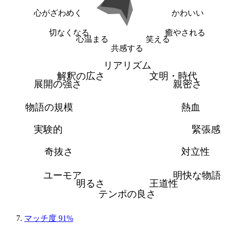
心がざわめく
かわいい
切なくなる
癒やされる
心温まる
笑える
共感する
リアリズム
解釈の広さ
文明・時代
展開の強さ
親密さ
物語の規模
熱血
実験的
緊張感
奇抜さ
対立性
ユーモア
明快な物語
明るさ
王道性
テンポの良さ
マッチ度 91%