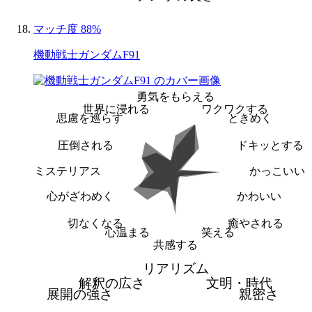
マッチ度 88%
機動戦士ガンダムF91
勇気をもらえる
世界に浸れる
ワクワクする
思慮を巡らす
ときめく
圧倒される
ドキッとする
ミステリアス
かっこいい
心がざわめく
かわいい
切なくなる
癒やされる
心温まる
笑える
共感する
リアリズム
解釈の広さ
文明・時代
展開の強さ
親密さ