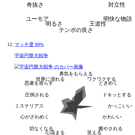
奇抜さ
対立性
ユーモア
明快な物語
明るさ
王道性
テンポの良さ
マッチ度 89%
宇宙円盤大戦争
勇気をもらえる
世界に浸れる
ワクワクする
思慮を巡らす
ときめく
圧倒される
ドキッとする
ミステリアス
かっこいい
心がざわめく
かわいい
切なくなる
癒やされる
心温まる
笑える