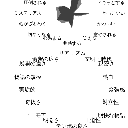
圧倒される
ドキッとする
ミステリアス
かっこいい
心がざわめく
かわいい
切なくなる
癒やされる
心温まる
笑える
共感する
リアリズム
解釈の広さ
文明・時代
展開の強さ
親密さ
物語の規模
熱血
実験的
緊張感
奇抜さ
対立性
ユーモア
明快な物語
明るさ
王道性
テンポの良さ