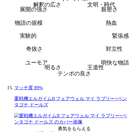
解釈の広さ
文明・時代
展開の強さ
親密さ
物語の規模
熱血
実験的
緊張感
奇抜さ
対立性
ユーモア
明快な物語
明るさ
王道性
テンポの良さ
マッチ度 89%
重戦機エルガイムII フェアウェル マイ ラブリー+ペン
タゴナ ドールズ
勇気をもらえる