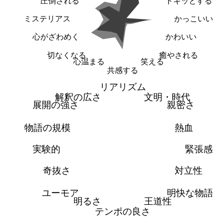
圧倒される
ドキッとする
ミステリアス
かっこいい
心がざわめく
かわいい
切なくなる
癒やされる
心温まる
笑える
共感する
リアリズム
解釈の広さ
文明・時代
展開の強さ
親密さ
物語の規模
熱血
実験的
緊張感
奇抜さ
対立性
ユーモア
明快な物語
明るさ
王道性
テンポの良さ