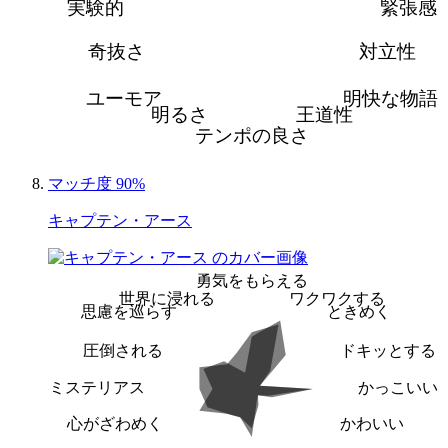
実験的
緊張感
奇抜さ
対立性
ユーモア
明快な物語
明るさ
王道性
テンポの良さ
マッチ度 90%
キャプテン・アース
勇気をもらえる
世界に浸れる
ワクワクする
思慮を巡らす
ときめく
圧倒される
ドキッとする
ミステリアス
かっこいい
心がざわめく
かわいい