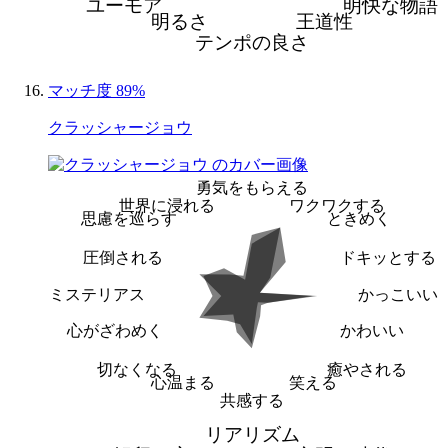
ユーモア
明快な物語
明るさ
王道性
テンポの良さ
マッチ度 89%
クラッシャージョウ
勇気をもらえる
世界に浸れる
ワクワクする
思慮を巡らす
ときめく
圧倒される
ドキッとする
ミステリアス
かっこいい
心がざわめく
かわいい
切なくなる
癒やされる
心温まる
笑える
共感する
リアリズム