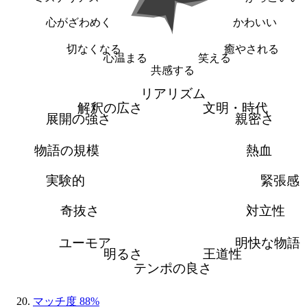
心がざわめく
かわいい
切なくなる
癒やされる
心温まる
笑える
共感する
リアリズム
解釈の広さ
文明・時代
展開の強さ
親密さ
物語の規模
熱血
実験的
緊張感
奇抜さ
対立性
ユーモア
明快な物語
明るさ
王道性
テンポの良さ
マッチ度 88%