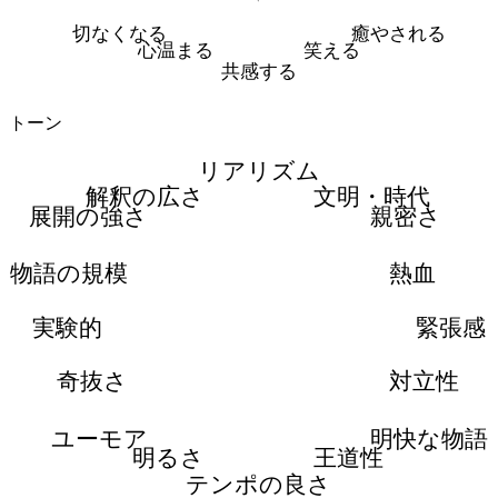
切なくなる
癒やされる
心温まる
笑える
共感する
トーン
リアリズム
解釈の広さ
文明・時代
展開の強さ
親密さ
物語の規模
熱血
実験的
緊張感
奇抜さ
対立性
ユーモア
明快な物語
明るさ
王道性
テンポの良さ