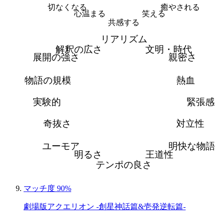
切なくなる
癒やされる
心温まる
笑える
共感する
リアリズム
解釈の広さ
文明・時代
展開の強さ
親密さ
物語の規模
熱血
実験的
緊張感
奇抜さ
対立性
ユーモア
明快な物語
明るさ
王道性
テンポの良さ
マッチ度 90%
劇場版アクエリオン -創星神話篇&壱発逆転篇-