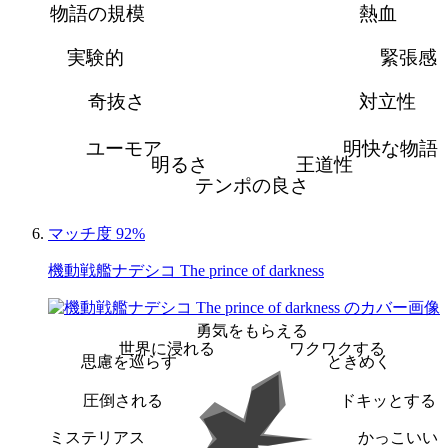
物語の規模
熱血
実験的
緊張感
奇抜さ
対立性
ユーモア
明快な物語
明るさ
王道性
テンポの良さ
マッチ度 92%
機動戦艦ナデシコ The prince of darkness
勇気をもらえる
世界に浸れる
ワクワクする
思慮を巡らす
ときめく
圧倒される
ドキッとする
ミステリアス
かっこいい