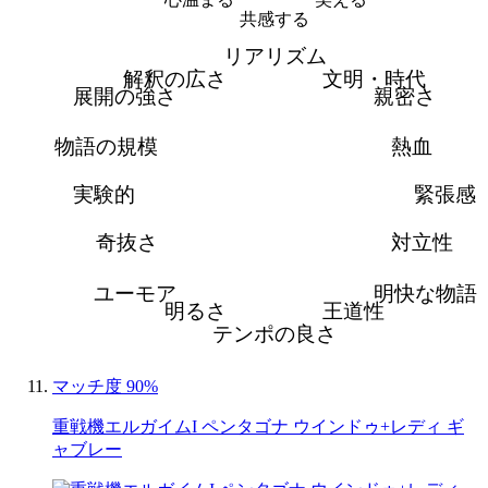
共感する
リアリズム
解釈の広さ
文明・時代
展開の強さ
親密さ
物語の規模
熱血
実験的
緊張感
奇抜さ
対立性
ユーモア
明快な物語
明るさ
王道性
テンポの良さ
マッチ度 90%
重戦機エルガイムI ペンタゴナ ウインドゥ+レディ ギ
ャブレー