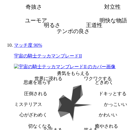
奇抜さ
対立性
ユーモア
明快な物語
明るさ
王道性
テンポの良さ
マッチ度 90%
宇宙の騎士テッカマンブレードII
勇気をもらえる
世界に浸れる
ワクワクする
思慮を巡らす
ときめく
圧倒される
ドキッとする
ミステリアス
かっこいい
心がざわめく
かわいい
切なくなる
癒やされる
心温まる
笑える