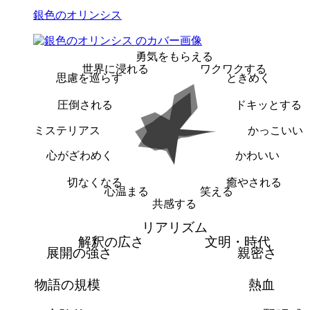
銀色のオリンシス
勇気をもらえる
世界に浸れる
ワクワクする
思慮を巡らす
ときめく
圧倒される
ドキッとする
ミステリアス
かっこいい
心がざわめく
かわいい
切なくなる
癒やされる
心温まる
笑える
共感する
リアリズム
解釈の広さ
文明・時代
展開の強さ
親密さ
物語の規模
熱血