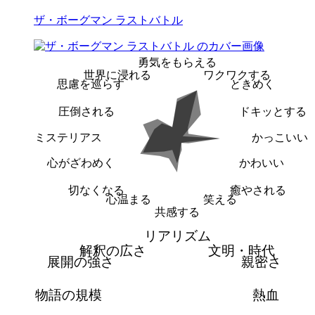
ザ・ボーグマン ラストバトル
勇気をもらえる
世界に浸れる
ワクワクする
思慮を巡らす
ときめく
圧倒される
ドキッとする
ミステリアス
かっこいい
心がざわめく
かわいい
切なくなる
癒やされる
心温まる
笑える
共感する
リアリズム
解釈の広さ
文明・時代
展開の強さ
親密さ
物語の規模
熱血