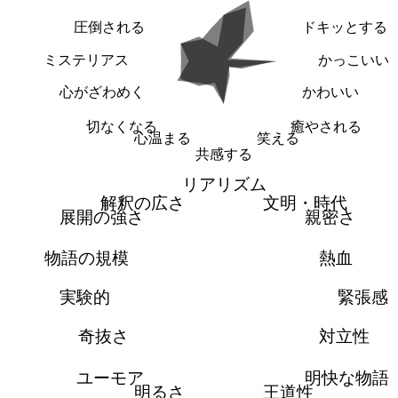
圧倒される
ドキッとする
ミステリアス
かっこいい
心がざわめく
かわいい
切なくなる
癒やされる
心温まる
笑える
共感する
リアリズム
解釈の広さ
文明・時代
展開の強さ
親密さ
物語の規模
熱血
実験的
緊張感
奇抜さ
対立性
ユーモア
明快な物語
明るさ
王道性