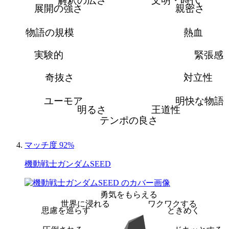
解釈の広さ
文明・時代
展開の強さ
親密さ
物語の規模
熱血
実験的
緊張感
奇抜さ
対立性
ユーモア
明快な物語
明るさ
王道性
テンポの良さ
マッチ度 92%
機動戦士ガンダムSEED
勇気をもらえる
世界に浸れる
ワクワクする
思慮を巡らす
ときめく