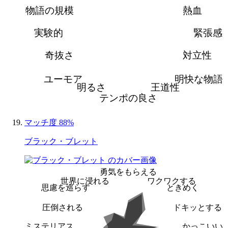
物語の規模
熱血
実験的
緊張感
奇抜さ
対立性
ユーモア
明快な物語
明るさ
王道性
テンポの良さ
マッチ度 88%
ブラック・ブレット
勇気をもらえる
世界に浸れる
ワクワクする
思慮を巡らす
ときめく
圧倒される
ドキッとする
ミステリアス
かっこいい