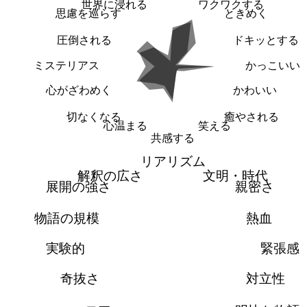
世界に浸れる
ワクワクする
思慮を巡らす
ときめく
圧倒される
ドキッとする
ミステリアス
かっこいい
心がざわめく
かわいい
切なくなる
癒やされる
心温まる
笑える
共感する
リアリズム
解釈の広さ
文明・時代
展開の強さ
親密さ
物語の規模
熱血
実験的
緊張感
奇抜さ
対立性