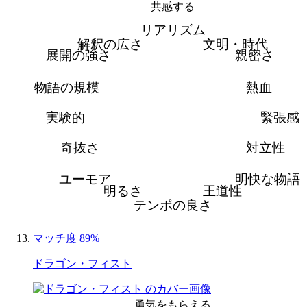
共感する
リアリズム
解釈の広さ
文明・時代
展開の強さ
親密さ
物語の規模
熱血
実験的
緊張感
奇抜さ
対立性
ユーモア
明快な物語
明るさ
王道性
テンポの良さ
マッチ度 89%
ドラゴン・フィスト
勇気をもらえる