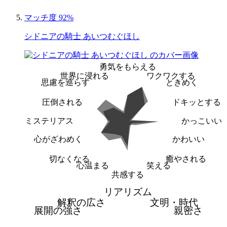
マッチ度 92%
シドニアの騎士 あいつむぐほし
勇気をもらえる
世界に浸れる
ワクワクする
思慮を巡らす
ときめく
圧倒される
ドキッとする
ミステリアス
かっこいい
心がざわめく
かわいい
切なくなる
癒やされる
心温まる
笑える
共感する
リアリズム
解釈の広さ
文明・時代
展開の強さ
親密さ