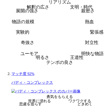
リアリズム
解釈の広さ
文明・時代
展開の強さ
親密さ
物語の規模
熱血
実験的
緊張感
奇抜さ
対立性
ユーモア
明快な物語
明るさ
王道性
テンポの良さ
マッチ度 92%
バディ・コンプレックス
勇気をもらえる
世界に浸れる
ワクワクする
思慮を巡らす
ときめく