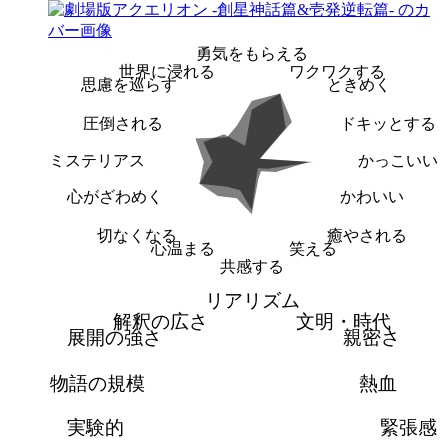
勇気をもらえる
世界に浸れる
ワクワクする
思慮を巡らす
ときめく
圧倒される
ドキッとする
ミステリアス
かっこいい
心がざわめく
かわいい
切なくなる
癒やされる
心温まる
笑える
共感する
リアリズム
解釈の広さ
文明・時代
展開の強さ
親密さ
物語の規模
熱血
実験的
緊張感