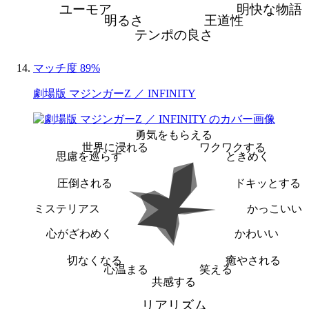
ユーモア
明快な物語
明るさ
王道性
テンポの良さ
マッチ度 89%
劇場版 マジンガーZ ／ INFINITY
勇気をもらえる
世界に浸れる
ワクワクする
思慮を巡らす
ときめく
圧倒される
ドキッとする
ミステリアス
かっこいい
心がざわめく
かわいい
切なくなる
癒やされる
心温まる
笑える
共感する
リアリズム