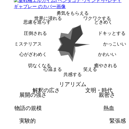
勇気をもらえる
世界に浸れる
ワクワクする
思慮を巡らす
ときめく
圧倒される
ドキッとする
ミステリアス
かっこいい
心がざわめく
かわいい
切なくなる
癒やされる
心温まる
笑える
共感する
リアリズム
解釈の広さ
文明・時代
展開の強さ
親密さ
物語の規模
熱血
実験的
緊張感