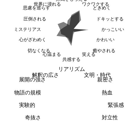
世界に浸れる
ワクワクする
思慮を巡らす
ときめく
圧倒される
ドキッとする
ミステリアス
かっこいい
心がざわめく
かわいい
切なくなる
癒やされる
心温まる
笑える
共感する
リアリズム
解釈の広さ
文明・時代
展開の強さ
親密さ
物語の規模
熱血
実験的
緊張感
奇抜さ
対立性