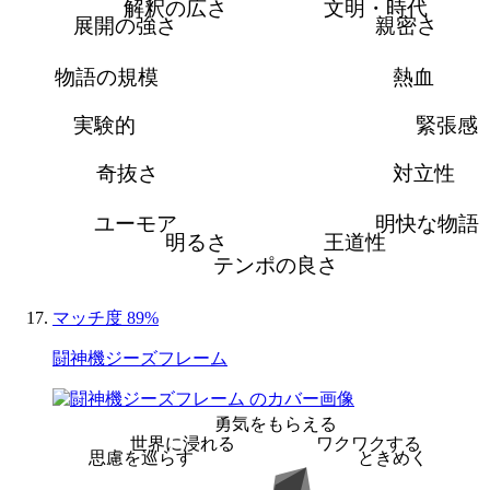
解釈の広さ
文明・時代
展開の強さ
親密さ
物語の規模
熱血
実験的
緊張感
奇抜さ
対立性
ユーモア
明快な物語
明るさ
王道性
テンポの良さ
マッチ度 89%
闘神機ジーズフレーム
勇気をもらえる
世界に浸れる
ワクワクする
思慮を巡らす
ときめく