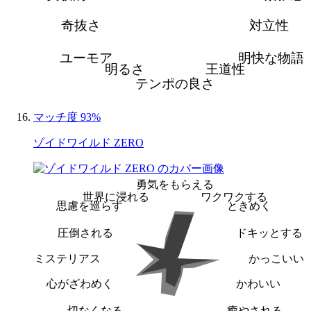
奇抜さ
対立性
ユーモア
明快な物語
明るさ
王道性
テンポの良さ
マッチ度 93%
ゾイドワイルド ZERO
勇気をもらえる
世界に浸れる
ワクワクする
思慮を巡らす
ときめく
圧倒される
ドキッとする
ミステリアス
かっこいい
心がざわめく
かわいい
切なくなる
癒やされる