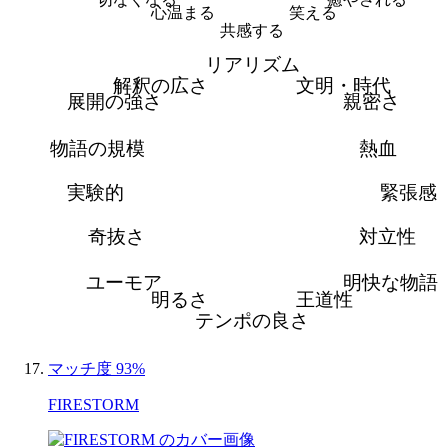
心温まる
笑える
共感する
リアリズム
解釈の広さ
文明・時代
展開の強さ
親密さ
物語の規模
熱血
実験的
緊張感
奇抜さ
対立性
ユーモア
明快な物語
明るさ
王道性
テンポの良さ
マッチ度 93%
FIRESTORM