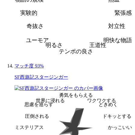
実験的
緊張感
奇抜さ
対立性
ユーモア
明快な物語
明るさ
王道性
テンポの良さ
マッチ度 93%
SF西遊記スタージンガー
勇気をもらえる
世界に浸れる
ワクワクする
思慮を巡らす
ときめく
圧倒される
ドキッとする
ミステリアス
かっこいい