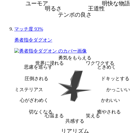
ユーモア
明快な物語
明るさ
王道性
テンポの良さ
マッチ度 93%
勇者指令ダグオン
勇気をもらえる
世界に浸れる
ワクワクする
思慮を巡らす
ときめく
圧倒される
ドキッとする
ミステリアス
かっこいい
心がざわめく
かわいい
切なくなる
癒やされる
心温まる
笑える
共感する
リアリズム