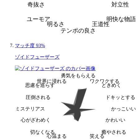
奇抜さ
対立性
ユーモア
明快な物語
明るさ
王道性
テンポの良さ
マッチ度 93%
ゾイドフューザーズ
勇気をもらえる
世界に浸れる
ワクワクする
思慮を巡らす
ときめく
圧倒される
ドキッとする
ミステリアス
かっこいい
心がざわめく
かわいい
切なくなる
癒やされる
心温まる
笑える