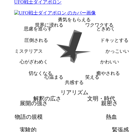
UFO戦士ダイアポロン
勇気をもらえる
世界に浸れる
ワクワクする
思慮を巡らす
ときめく
圧倒される
ドキッとする
ミステリアス
かっこいい
心がざわめく
かわいい
切なくなる
癒やされる
心温まる
笑える
共感する
リアリズム
解釈の広さ
文明・時代
展開の強さ
親密さ
物語の規模
熱血
実験的
緊張感