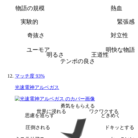
物語の規模
熱血
実験的
緊張感
奇抜さ
対立性
ユーモア
明快な物語
明るさ
王道性
テンポの良さ
マッチ度 93%
光速電神アルベガス
勇気をもらえる
世界に浸れる
ワクワクする
思慮を巡らす
ときめく
圧倒される
ドキッとする