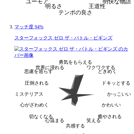
ユーモア
明快な物語
明るさ
王道性
テンポの良さ
マッチ度 94%
スターフォックス ゼロ ザ・バトル・ビギンズ
勇気をもらえる
世界に浸れる
ワクワクする
思慮を巡らす
ときめく
圧倒される
ドキッとする
ミステリアス
かっこいい
心がざわめく
かわいい
切なくなる
癒やされる
心温まる
笑える
共感する