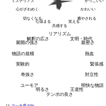
ミステリアス
かっこいい
心がざわめく
かわいい
切なくなる
癒やされる
心温まる
笑える
共感する
リアリズム
解釈の広さ
文明・時代
展開の強さ
親密さ
物語の規模
熱血
実験的
緊張感
奇抜さ
対立性
ユーモア
明快な物語
明るさ
王道性
テンポの良さ
マッチ度 93%