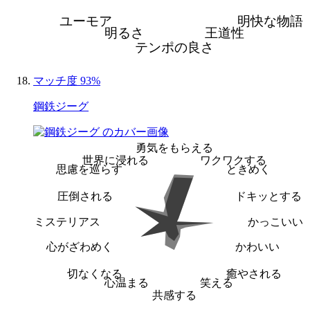
ユーモア
明快な物語
明るさ
王道性
テンポの良さ
マッチ度 93%
鋼鉄ジーグ
勇気をもらえる
世界に浸れる
ワクワクする
思慮を巡らす
ときめく
圧倒される
ドキッとする
ミステリアス
かっこいい
心がざわめく
かわいい
切なくなる
癒やされる
心温まる
笑える
共感する