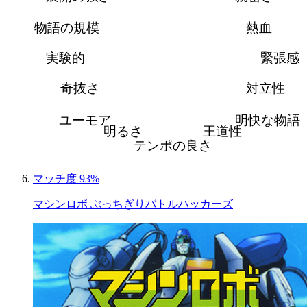
物語の規模
熱血
実験的
緊張感
奇抜さ
対立性
ユーモア
明快な物語
明るさ
王道性
テンポの良さ
マッチ度 93%
マシンロボ ぶっちぎりバトルハッカーズ