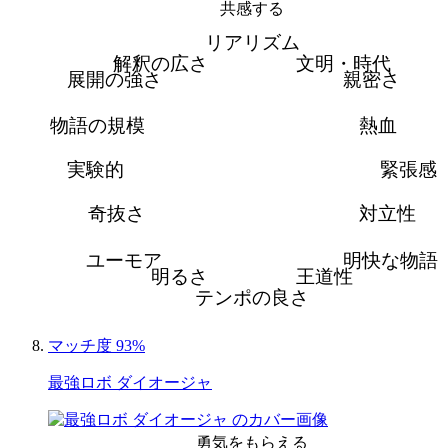
共感する
リアリズム
解釈の広さ
文明・時代
展開の強さ
親密さ
物語の規模
熱血
実験的
緊張感
奇抜さ
対立性
ユーモア
明快な物語
明るさ
王道性
テンポの良さ
マッチ度 93%
最強ロボ ダイオージャ
勇気をもらえる