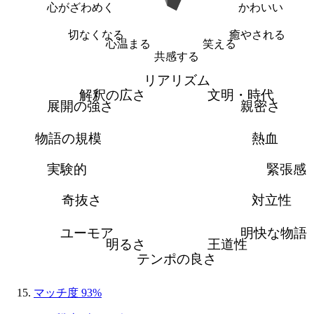
心がざわめく
かわいい
切なくなる
癒やされる
心温まる
笑える
共感する
リアリズム
解釈の広さ
文明・時代
展開の強さ
親密さ
物語の規模
熱血
実験的
緊張感
奇抜さ
対立性
ユーモア
明快な物語
明るさ
王道性
テンポの良さ
マッチ度 93%