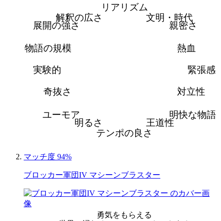
リアリズム
解釈の広さ
文明・時代
展開の強さ
親密さ
物語の規模
熱血
実験的
緊張感
奇抜さ
対立性
ユーモア
明快な物語
明るさ
王道性
テンポの良さ
マッチ度 94%
ブロッカー軍団IV マシーンブラスター
勇気をもらえる