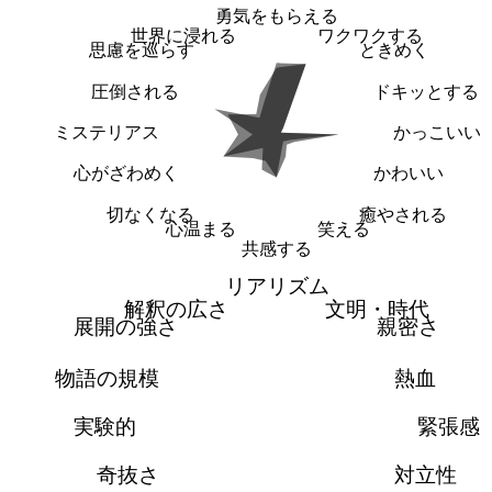
勇気をもらえる
世界に浸れる
ワクワクする
思慮を巡らす
ときめく
圧倒される
ドキッとする
ミステリアス
かっこいい
心がざわめく
かわいい
切なくなる
癒やされる
心温まる
笑える
共感する
リアリズム
解釈の広さ
文明・時代
展開の強さ
親密さ
物語の規模
熱血
実験的
緊張感
奇抜さ
対立性