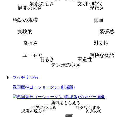
解釈の広さ
文明・時代
展開の強さ
親密さ
物語の規模
熱血
実験的
緊張感
奇抜さ
対立性
ユーモア
明快な物語
明るさ
王道性
テンポの良さ
マッチ度 93%
戦国魔神ゴーショーグン (劇場版)
勇気をもらえる
世界に浸れる
ワクワクする
思慮を巡らす
ときめく