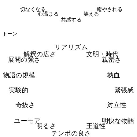
切なくなる
癒やされる
心温まる
笑える
共感する
トーン
リアリズム
解釈の広さ
文明・時代
展開の強さ
親密さ
物語の規模
熱血
実験的
緊張感
奇抜さ
対立性
ユーモア
明快な物語
明るさ
王道性
テンポの良さ