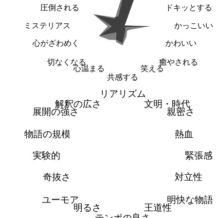
圧倒される
ドキッとする
ミステリアス
かっこいい
心がざわめく
かわいい
切なくなる
癒やされる
心温まる
笑える
共感する
リアリズム
解釈の広さ
文明・時代
展開の強さ
親密さ
物語の規模
熱血
実験的
緊張感
奇抜さ
対立性
ユーモア
明快な物語
明るさ
王道性
テンポの良さ