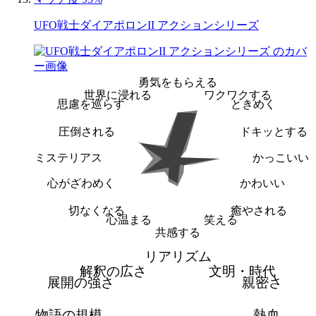
UFO戦士ダイアポロンII アクションシリーズ
勇気をもらえる
世界に浸れる
ワクワクする
思慮を巡らす
ときめく
圧倒される
ドキッとする
ミステリアス
かっこいい
心がざわめく
かわいい
切なくなる
癒やされる
心温まる
笑える
共感する
リアリズム
解釈の広さ
文明・時代
展開の強さ
親密さ
物語の規模
熱血