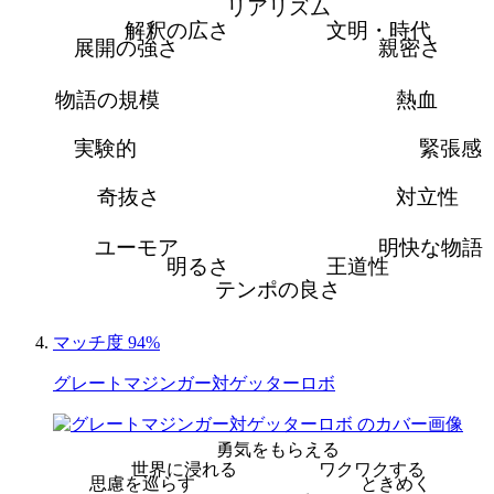
リアリズム
解釈の広さ
文明・時代
展開の強さ
親密さ
物語の規模
熱血
実験的
緊張感
奇抜さ
対立性
ユーモア
明快な物語
明るさ
王道性
テンポの良さ
マッチ度 94%
グレートマジンガー対ゲッターロボ
勇気をもらえる
世界に浸れる
ワクワクする
思慮を巡らす
ときめく