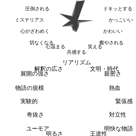
圧倒される
ドキッとする
ミステリアス
かっこいい
心がざわめく
かわいい
切なくなる
癒やされる
心温まる
笑える
共感する
リアリズム
解釈の広さ
文明・時代
展開の強さ
親密さ
物語の規模
熱血
実験的
緊張感
奇抜さ
対立性
ユーモア
明快な物語
明るさ
王道性