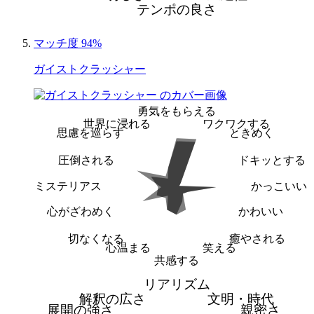
テンポの良さ
マッチ度 94%
ガイストクラッシャー
勇気をもらえる
世界に浸れる
ワクワクする
思慮を巡らす
ときめく
圧倒される
ドキッとする
ミステリアス
かっこいい
心がざわめく
かわいい
切なくなる
癒やされる
心温まる
笑える
共感する
リアリズム
解釈の広さ
文明・時代
展開の強さ
親密さ