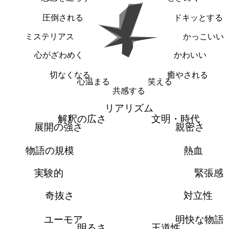
圧倒される
ドキッとする
ミステリアス
かっこいい
心がざわめく
かわいい
切なくなる
癒やされる
心温まる
笑える
共感する
リアリズム
解釈の広さ
文明・時代
展開の強さ
親密さ
物語の規模
熱血
実験的
緊張感
奇抜さ
対立性
ユーモア
明快な物語
明るさ
王道性