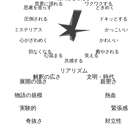
世界に浸れる
ワクワクする
思慮を巡らす
ときめく
圧倒される
ドキッとする
ミステリアス
かっこいい
心がざわめく
かわいい
切なくなる
癒やされる
心温まる
笑える
共感する
リアリズム
解釈の広さ
文明・時代
展開の強さ
親密さ
物語の規模
熱血
実験的
緊張感
奇抜さ
対立性