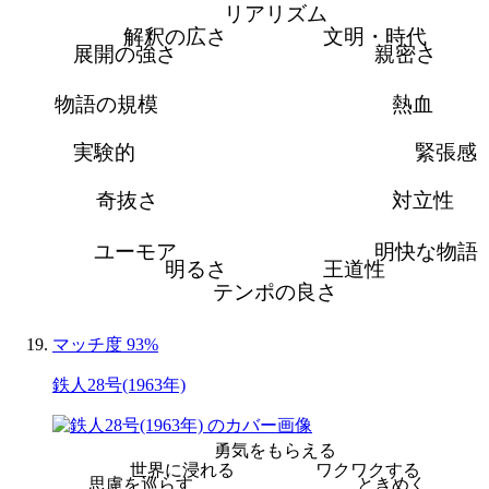
リアリズム
解釈の広さ
文明・時代
展開の強さ
親密さ
物語の規模
熱血
実験的
緊張感
奇抜さ
対立性
ユーモア
明快な物語
明るさ
王道性
テンポの良さ
マッチ度 93%
鉄人28号(1963年)
勇気をもらえる
世界に浸れる
ワクワクする
思慮を巡らす
ときめく