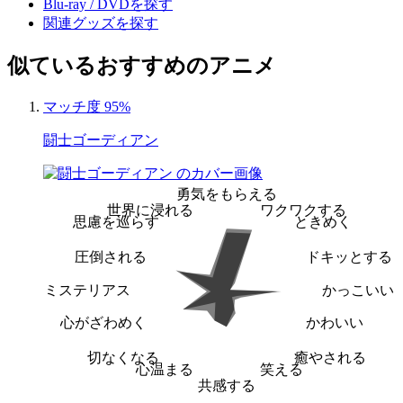
Blu-ray / DVDを探す
関連グッズを探す
似ているおすすめのアニメ
マッチ度 95%
闘士ゴーディアン
勇気をもらえる
世界に浸れる
ワクワクする
思慮を巡らす
ときめく
圧倒される
ドキッとする
ミステリアス
かっこいい
心がざわめく
かわいい
切なくなる
癒やされる
心温まる
笑える
共感する