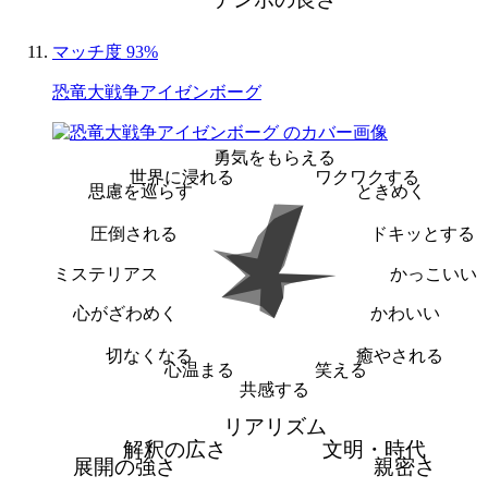
マッチ度 93%
恐竜大戦争アイゼンボーグ
勇気をもらえる
世界に浸れる
ワクワクする
思慮を巡らす
ときめく
圧倒される
ドキッとする
ミステリアス
かっこいい
心がざわめく
かわいい
切なくなる
癒やされる
心温まる
笑える
共感する
リアリズム
解釈の広さ
文明・時代
展開の強さ
親密さ