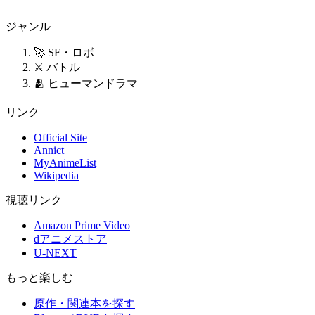
ジャンル
🚀 SF・ロボ
⚔️ バトル
🫂 ヒューマンドラマ
リンク
Official Site
Annict
MyAnimeList
Wikipedia
視聴リンク
Amazon Prime Video
dアニメストア
U-NEXT
もっと楽しむ
原作・関連本を探す