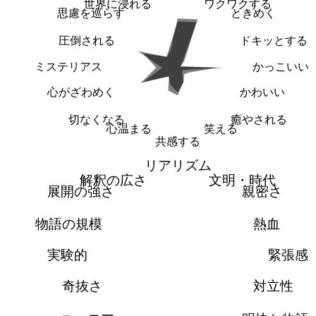
世界に浸れる
ワクワクする
思慮を巡らす
ときめく
圧倒される
ドキッとする
ミステリアス
かっこいい
心がざわめく
かわいい
切なくなる
癒やされる
心温まる
笑える
共感する
リアリズム
解釈の広さ
文明・時代
展開の強さ
親密さ
物語の規模
熱血
実験的
緊張感
奇抜さ
対立性