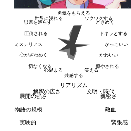
勇気をもらえる
世界に浸れる
ワクワクする
思慮を巡らす
ときめく
圧倒される
ドキッとする
ミステリアス
かっこいい
心がざわめく
かわいい
切なくなる
癒やされる
心温まる
笑える
共感する
リアリズム
解釈の広さ
文明・時代
展開の強さ
親密さ
物語の規模
熱血
実験的
緊張感