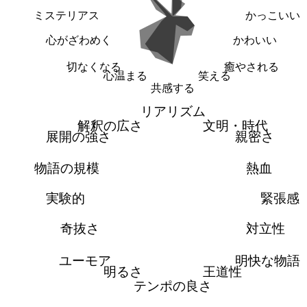
ミステリアス
かっこいい
心がざわめく
かわいい
切なくなる
癒やされる
心温まる
笑える
共感する
リアリズム
解釈の広さ
文明・時代
展開の強さ
親密さ
物語の規模
熱血
実験的
緊張感
奇抜さ
対立性
ユーモア
明快な物語
明るさ
王道性
テンポの良さ