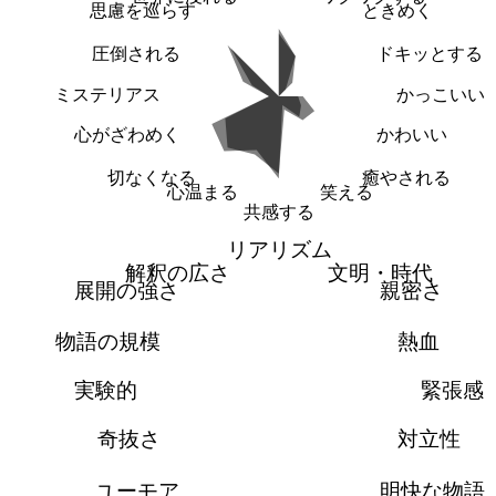
思慮を巡らす
ときめく
圧倒される
ドキッとする
ミステリアス
かっこいい
心がざわめく
かわいい
切なくなる
癒やされる
心温まる
笑える
共感する
リアリズム
解釈の広さ
文明・時代
展開の強さ
親密さ
物語の規模
熱血
実験的
緊張感
奇抜さ
対立性
ユーモア
明快な物語