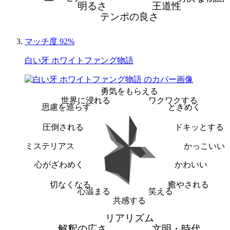
明るさ
王道性
テンポの良さ
マッチ度 92%
白い牙 ホワイトファング物語
勇気をもらえる
世界に浸れる
ワクワクする
思慮を巡らす
ときめく
圧倒される
ドキッとする
ミステリアス
かっこいい
心がざわめく
かわいい
切なくなる
癒やされる
心温まる
笑える
共感する
リアリズム
解釈の広さ
文明・時代