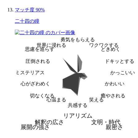
マッチ度 90%
二十四の瞳
勇気をもらえる
世界に浸れる
ワクワクする
思慮を巡らす
ときめく
圧倒される
ドキッとする
ミステリアス
かっこいい
心がざわめく
かわいい
切なくなる
癒やされる
心温まる
笑える
共感する
リアリズム
解釈の広さ
文明・時代
展開の強さ
親密さ