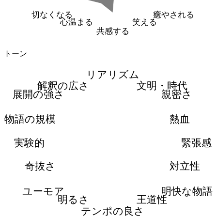
切なくなる
癒やされる
心温まる
笑える
共感する
トーン
リアリズム
解釈の広さ
文明・時代
展開の強さ
親密さ
物語の規模
熱血
実験的
緊張感
奇抜さ
対立性
ユーモア
明快な物語
明るさ
王道性
テンポの良さ