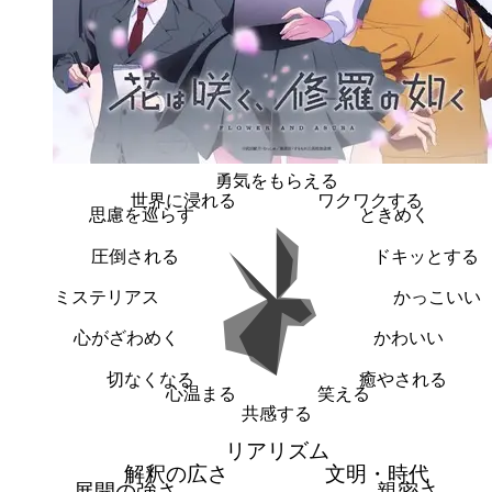
勇気をもらえる
世界に浸れる
ワクワクする
思慮を巡らす
ときめく
圧倒される
ドキッとする
ミステリアス
かっこいい
心がざわめく
かわいい
切なくなる
癒やされる
心温まる
笑える
共感する
リアリズム
解釈の広さ
文明・時代
展開の強さ
親密さ