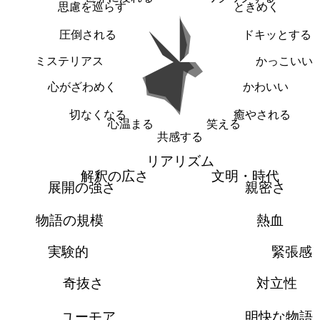
思慮を巡らす
ときめく
圧倒される
ドキッとする
ミステリアス
かっこいい
心がざわめく
かわいい
切なくなる
癒やされる
心温まる
笑える
共感する
リアリズム
解釈の広さ
文明・時代
展開の強さ
親密さ
物語の規模
熱血
実験的
緊張感
奇抜さ
対立性
ユーモア
明快な物語