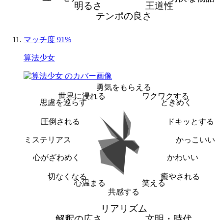
明るさ
王道性
テンポの良さ
マッチ度 91%
算法少女
勇気をもらえる
世界に浸れる
ワクワクする
思慮を巡らす
ときめく
圧倒される
ドキッとする
ミステリアス
かっこいい
心がざわめく
かわいい
切なくなる
癒やされる
心温まる
笑える
共感する
リアリズム
解釈の広さ
文明・時代