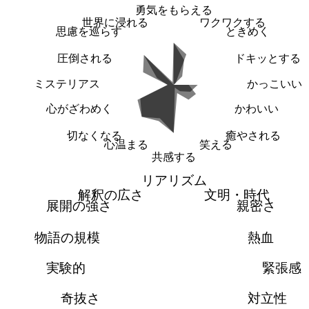
勇気をもらえる
世界に浸れる
ワクワクする
思慮を巡らす
ときめく
圧倒される
ドキッとする
ミステリアス
かっこいい
心がざわめく
かわいい
切なくなる
癒やされる
心温まる
笑える
共感する
リアリズム
解釈の広さ
文明・時代
展開の強さ
親密さ
物語の規模
熱血
実験的
緊張感
奇抜さ
対立性