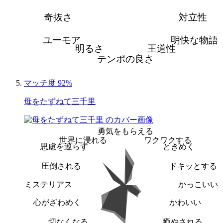
奇抜さ
対立性
ユーモア
明快な物語
明るさ
王道性
テンポの良さ
マッチ度 92%
母をたずねて三千里
勇気をもらえる
世界に浸れる
ワクワクする
思慮を巡らす
ときめく
圧倒される
ドキッとする
ミステリアス
かっこいい
心がざわめく
かわいい
切なくなる
癒やされる