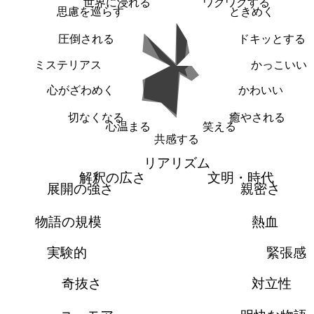
世界に浸れる
ワクワクする
思慮を巡らす
ときめく
圧倒される
ドキッとする
ミステリアス
かっこいい
心がざわめく
かわいい
切なくなる
癒やされる
心温まる
笑える
共感する
リアリズム
解釈の広さ
文明・時代
展開の強さ
親密さ
物語の規模
熱血
実験的
緊張感
奇抜さ
対立性