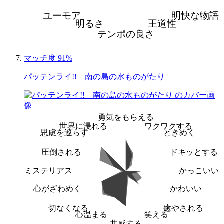
ユーモア
明快な物語
明るさ
王道性
テンポの良さ
マッチ度 91%
パッテンライ!! 南の島の水ものがたり
勇気をもらえる
世界に浸れる
ワクワクする
思慮を巡らす
ときめく
圧倒される
ドキッとする
ミステリアス
かっこいい
心がざわめく
かわいい
切なくなる
癒やされる
心温まる
笑える
共感する