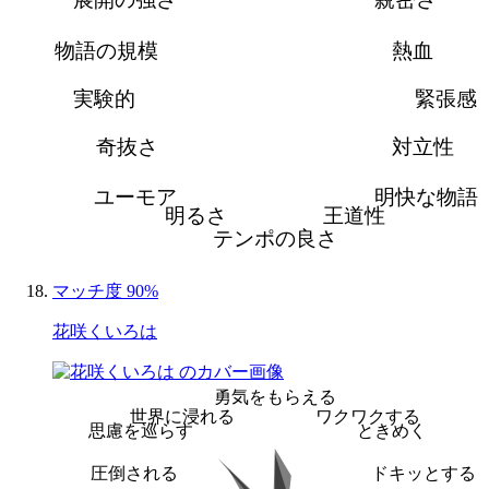
物語の規模
熱血
実験的
緊張感
奇抜さ
対立性
ユーモア
明快な物語
明るさ
王道性
テンポの良さ
マッチ度 90%
花咲くいろは
勇気をもらえる
世界に浸れる
ワクワクする
思慮を巡らす
ときめく
圧倒される
ドキッとする