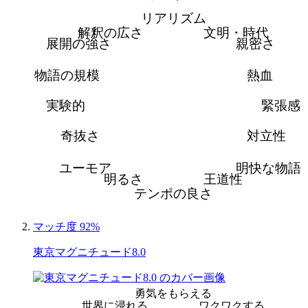
リアリズム
解釈の広さ
文明・時代
展開の強さ
親密さ
物語の規模
熱血
実験的
緊張感
奇抜さ
対立性
ユーモア
明快な物語
明るさ
王道性
テンポの良さ
マッチ度 92%
東京マグニチュード8.0
勇気をもらえる
世界に浸れる
ワクワクする