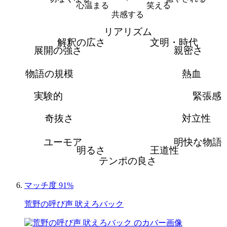
心温まる
笑える
共感する
リアリズム
解釈の広さ
文明・時代
展開の強さ
親密さ
物語の規模
熱血
実験的
緊張感
奇抜さ
対立性
ユーモア
明快な物語
明るさ
王道性
テンポの良さ
マッチ度 91%
荒野の呼び声 吠えろバック