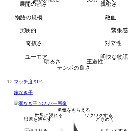
展開の強さ
親密さ
物語の規模
熱血
実験的
緊張感
奇抜さ
対立性
ユーモア
明快な物語
明るさ
王道性
テンポの良さ
マッチ度 91%
家なき子
勇気をもらえる
世界に浸れる
ワクワクする
思慮を巡らす
ときめく
圧倒される
ドキッとする