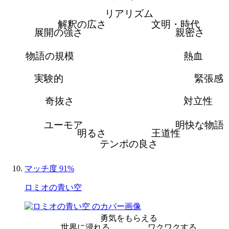
リアリズム
解釈の広さ
文明・時代
展開の強さ
親密さ
物語の規模
熱血
実験的
緊張感
奇抜さ
対立性
ユーモア
明快な物語
明るさ
王道性
テンポの良さ
マッチ度 91%
ロミオの青い空
勇気をもらえる
世界に浸れる
ワクワクする