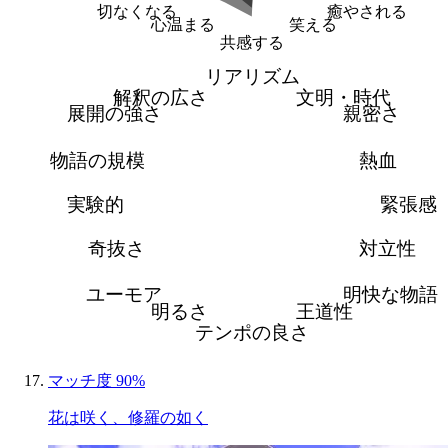
切なくなる
癒やされる
心温まる
笑える
共感する
リアリズム
解釈の広さ
文明・時代
展開の強さ
親密さ
物語の規模
熱血
実験的
緊張感
奇抜さ
対立性
ユーモア
明快な物語
明るさ
王道性
テンポの良さ
マッチ度 90%
花は咲く、修羅の如く