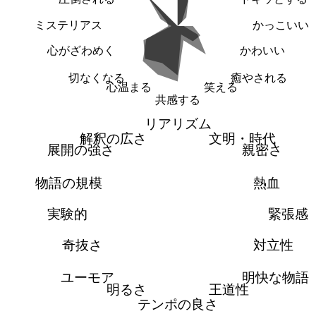
ミステリアス
かっこいい
心がざわめく
かわいい
切なくなる
癒やされる
心温まる
笑える
共感する
リアリズム
解釈の広さ
文明・時代
展開の強さ
親密さ
物語の規模
熱血
実験的
緊張感
奇抜さ
対立性
ユーモア
明快な物語
明るさ
王道性
テンポの良さ