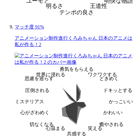
ユーモア
明快な物語
明るさ
王道性
テンポの良さ
マッチ度 91%
アニメーション制作進行くろみちゃん 日本のアニメは
私が作る！2
勇気をもらえる
世界に浸れる
ワクワクする
思慮を巡らす
ときめく
圧倒される
ドキッとする
ミステリアス
かっこいい
心がざわめく
かわいい
切なくなる
癒やされる
心温まる
笑える
共感する