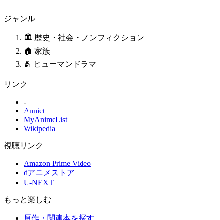
ジャンル
🏛️ 歴史・社会・ノンフィクション
🏠 家族
🫂 ヒューマンドラマ
リンク
-
Annict
MyAnimeList
Wikipedia
視聴リンク
Amazon Prime Video
dアニメストア
U-NEXT
もっと楽しむ
原作・関連本を探す