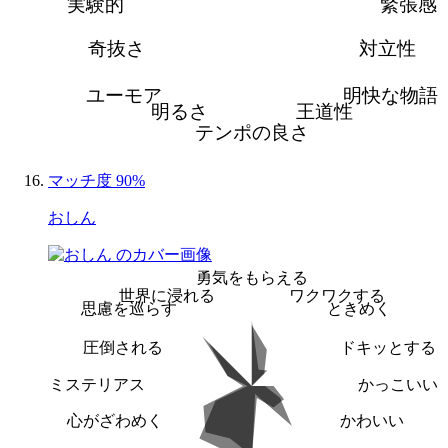
実験的
緊張感
奇抜さ
対立性
ユーモア
明快な物語
明るさ
王道性
テンポの良さ
マッチ度 90%
おしん
勇気をもらえる
世界に浸れる
ワクワクする
思慮を巡らす
ときめく
圧倒される
ドキッとする
ミステリアス
かっこいい
心がざわめく
かわいい