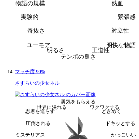
物語の規模
熱血
実験的
緊張感
奇抜さ
対立性
ユーモア
明快な物語
明るさ
王道性
テンポの良さ
マッチ度 90%
さすらいの少女ネル
勇気をもらえる
世界に浸れる
ワクワクする
思慮を巡らす
ときめく
圧倒される
ドキッとする
ミステリアス
かっこいい