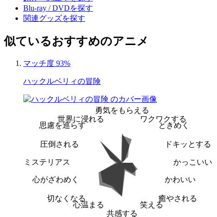
Blu-ray / DVDを探す
関連グッズを探す
似ているおすすめのアニメ
マッチ度 93%
ハックルベリィの冒険
勇気をもらえる
世界に浸れる
ワクワクする
思慮を巡らす
ときめく
圧倒される
ドキッとする
ミステリアス
かっこいい
心がざわめく
かわいい
切なくなる
癒やされる
心温まる
笑える
共感する