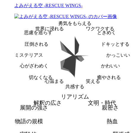
よみがえる空 -RESCUE WINGS-
勇気をもらえる
世界に浸れる
ワクワクする
思慮を巡らす
ときめく
圧倒される
ドキッとする
ミステリアス
かっこいい
心がざわめく
かわいい
切なくなる
癒やされる
心温まる
笑える
共感する
リアリズム
解釈の広さ
文明・時代
展開の強さ
親密さ
物語の規模
熱血