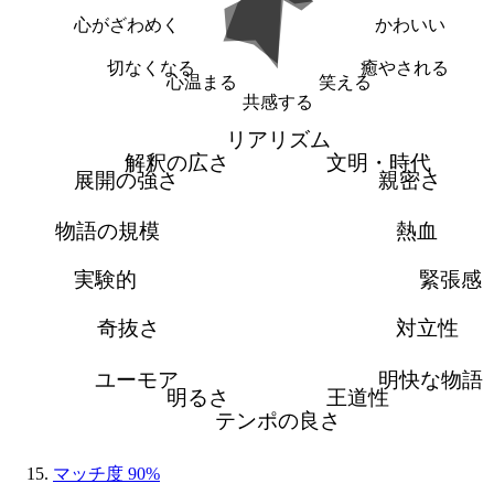
心がざわめく
かわいい
切なくなる
癒やされる
心温まる
笑える
共感する
リアリズム
解釈の広さ
文明・時代
展開の強さ
親密さ
物語の規模
熱血
実験的
緊張感
奇抜さ
対立性
ユーモア
明快な物語
明るさ
王道性
テンポの良さ
マッチ度 90%