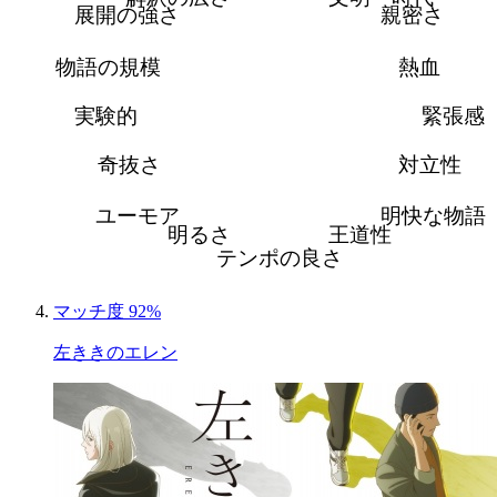
展開の強さ
親密さ
物語の規模
熱血
実験的
緊張感
奇抜さ
対立性
ユーモア
明快な物語
明るさ
王道性
テンポの良さ
マッチ度 92%
左ききのエレン