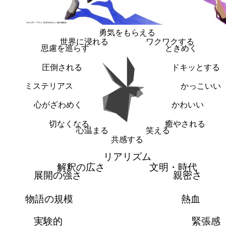
勇気をもらえる
世界に浸れる
ワクワクする
思慮を巡らす
ときめく
圧倒される
ドキッとする
ミステリアス
かっこいい
心がざわめく
かわいい
切なくなる
癒やされる
心温まる
笑える
共感する
リアリズム
解釈の広さ
文明・時代
展開の強さ
親密さ
物語の規模
熱血
実験的
緊張感