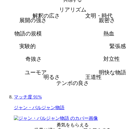
リアリズム
解釈の広さ
文明・時代
展開の強さ
親密さ
物語の規模
熱血
実験的
緊張感
奇抜さ
対立性
ユーモア
明快な物語
明るさ
王道性
テンポの良さ
マッチ度 91%
ジャン・バルジャン物語
勇気をもらえる