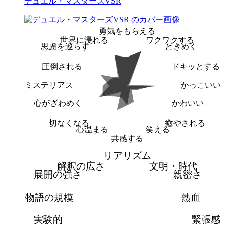
デュエル・マスターズVSR
勇気をもらえる
世界に浸れる
ワクワクする
思慮を巡らす
ときめく
圧倒される
ドキッとする
ミステリアス
かっこいい
心がざわめく
かわいい
切なくなる
癒やされる
心温まる
笑える
共感する
リアリズム
解釈の広さ
文明・時代
展開の強さ
親密さ
物語の規模
熱血
実験的
緊張感