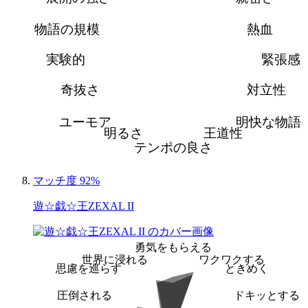
物語の規模
熱血
実験的
緊張感
奇抜さ
対立性
ユーモア
明快な物語
明るさ
王道性
テンポの良さ
マッチ度 92%
遊☆戯☆王ZEXAL II
勇気をもらえる
世界に浸れる
ワクワクする
思慮を巡らす
ときめく
圧倒される
ドキッとする