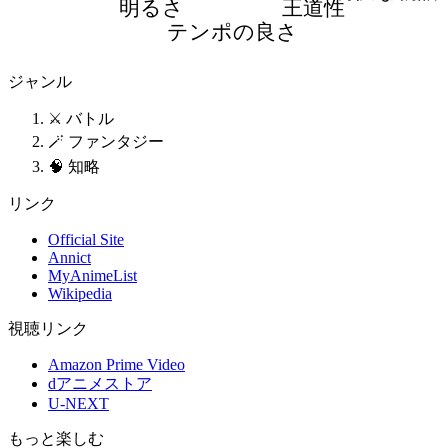
明るさ
王道性
テンポの良さ
ジャンル
⚔️ バトル
🪄 ファンタジー
🧠 知略
リンク
Official Site
Annict
MyAnimeList
Wikipedia
視聴リンク
Amazon Prime Video
dアニメストア
U-NEXT
もっと楽しむ