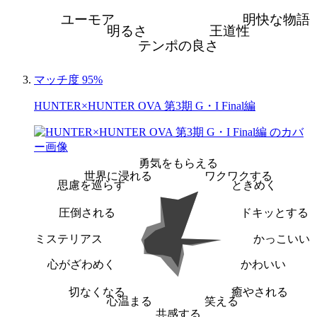
ユーモア
明快な物語
明るさ
王道性
テンポの良さ
マッチ度 95%
HUNTER×HUNTER OVA 第3期 G・I Final編
勇気をもらえる
世界に浸れる
ワクワクする
思慮を巡らす
ときめく
圧倒される
ドキッとする
ミステリアス
かっこいい
心がざわめく
かわいい
切なくなる
癒やされる
心温まる
笑える
共感する