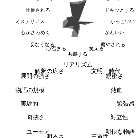
圧倒される
ドキッとする
ミステリアス
かっこいい
心がざわめく
かわいい
切なくなる
癒やされる
心温まる
笑える
共感する
リアリズム
解釈の広さ
文明・時代
展開の強さ
親密さ
物語の規模
熱血
実験的
緊張感
奇抜さ
対立性
ユーモア
明快な物語
明るさ
王道性