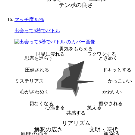
テンポの良さ
マッチ度 92%
出会って5秒でバトル
勇気をもらえる
世界に浸れる
ワクワクする
思慮を巡らす
ときめく
圧倒される
ドキッとする
ミステリアス
かっこいい
心がざわめく
かわいい
切なくなる
癒やされる
心温まる
笑える
共感する
リアリズム
解釈の広さ
文明・時代
展開の強さ
親密さ