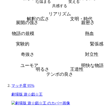
心温まる
笑える
共感する
リアリズム
解釈の広さ
文明・時代
展開の強さ
親密さ
物語の規模
熱血
実験的
緊張感
奇抜さ
対立性
ユーモア
明快な物語
明るさ
王道性
テンポの良さ
マッチ度 95%
劇場版 遊☆戯☆王