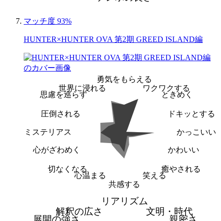
マッチ度 93%
HUNTER×HUNTER OVA 第2期 GREED ISLAND編
勇気をもらえる
世界に浸れる
ワクワクする
思慮を巡らす
ときめく
圧倒される
ドキッとする
ミステリアス
かっこいい
心がざわめく
かわいい
切なくなる
癒やされる
心温まる
笑える
共感する
リアリズム
解釈の広さ
文明・時代
展開の強さ
親密さ