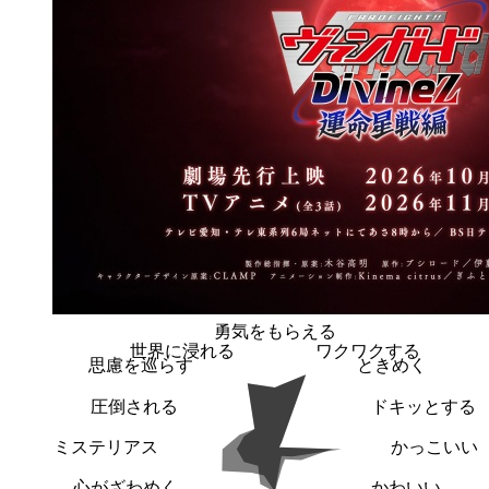
勇気をもらえる
世界に浸れる
ワクワクする
思慮を巡らす
ときめく
圧倒される
ドキッとする
ミステリアス
かっこいい
心がざわめく
かわいい