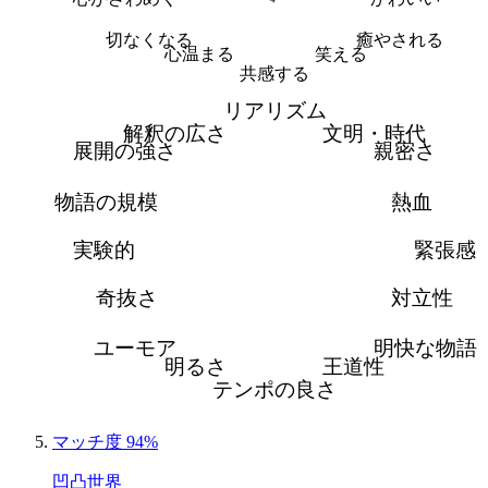
切なくなる
癒やされる
心温まる
笑える
共感する
リアリズム
解釈の広さ
文明・時代
展開の強さ
親密さ
物語の規模
熱血
実験的
緊張感
奇抜さ
対立性
ユーモア
明快な物語
明るさ
王道性
テンポの良さ
マッチ度 94%
凹凸世界