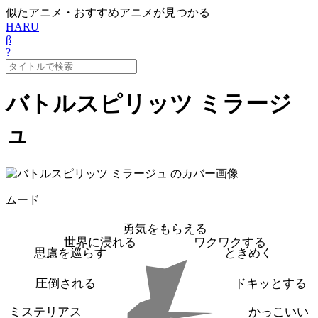
似たアニメ・おすすめアニメが見つかる
HARU
β
?
バトルスピリッツ ミラージ
ュ
ムード
勇気をもらえる
世界に浸れる
ワクワクする
思慮を巡らす
ときめく
圧倒される
ドキッとする
ミステリアス
かっこいい