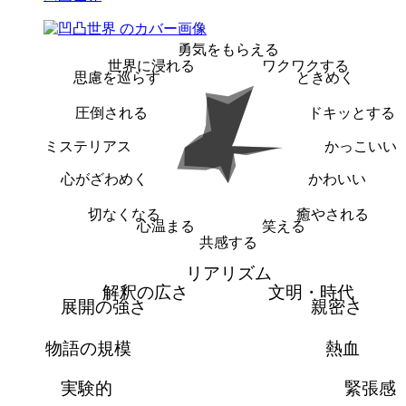
勇気をもらえる
世界に浸れる
ワクワクする
思慮を巡らす
ときめく
圧倒される
ドキッとする
ミステリアス
かっこいい
心がざわめく
かわいい
切なくなる
癒やされる
心温まる
笑える
共感する
リアリズム
解釈の広さ
文明・時代
展開の強さ
親密さ
物語の規模
熱血
実験的
緊張感