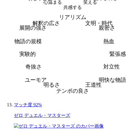
心温まる
笑える
共感する
リアリズム
解釈の広さ
文明・時代
展開の強さ
親密さ
物語の規模
熱血
実験的
緊張感
奇抜さ
対立性
ユーモア
明快な物語
明るさ
王道性
テンポの良さ
マッチ度 92%
ゼロ デュエル・マスターズ