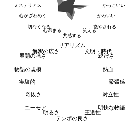
ミステリアス
かっこいい
心がざわめく
かわいい
切なくなる
癒やされる
心温まる
笑える
共感する
リアリズム
解釈の広さ
文明・時代
展開の強さ
親密さ
物語の規模
熱血
実験的
緊張感
奇抜さ
対立性
ユーモア
明快な物語
明るさ
王道性
テンポの良さ