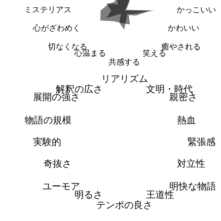
ミステリアス
かっこいい
心がざわめく
かわいい
切なくなる
癒やされる
心温まる
笑える
共感する
リアリズム
解釈の広さ
文明・時代
展開の強さ
親密さ
物語の規模
熱血
実験的
緊張感
奇抜さ
対立性
ユーモア
明快な物語
明るさ
王道性
テンポの良さ