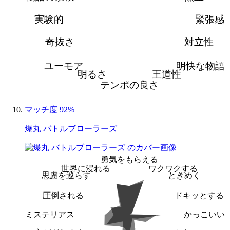
実験的
緊張感
奇抜さ
対立性
ユーモア
明快な物語
明るさ
王道性
テンポの良さ
マッチ度 92%
爆丸 バトルブローラーズ
勇気をもらえる
世界に浸れる
ワクワクする
思慮を巡らす
ときめく
圧倒される
ドキッとする
ミステリアス
かっこいい