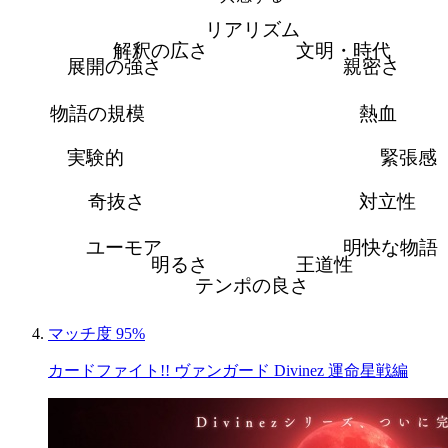
リアリズム
解釈の広さ
文明・時代
展開の強さ
親密さ
物語の規模
熱血
実験的
緊張感
奇抜さ
対立性
ユーモア
明快な物語
明るさ
王道性
テンポの良さ
マッチ度 95%
カードファイト!! ヴァンガード Divinez 運命星戦編