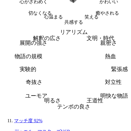
心がざわめく
かわいい
切なくなる
癒やされる
心温まる
笑える
共感する
リアリズム
解釈の広さ
文明・時代
展開の強さ
親密さ
物語の規模
熱血
実験的
緊張感
奇抜さ
対立性
ユーモア
明快な物語
明るさ
王道性
テンポの良さ
マッチ度 92%