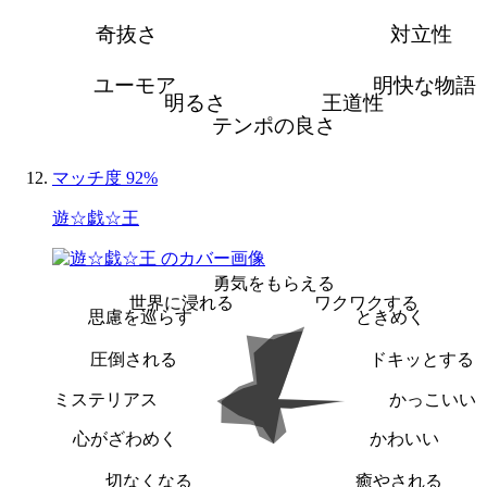
奇抜さ
対立性
ユーモア
明快な物語
明るさ
王道性
テンポの良さ
マッチ度 92%
遊☆戯☆王
勇気をもらえる
世界に浸れる
ワクワクする
思慮を巡らす
ときめく
圧倒される
ドキッとする
ミステリアス
かっこいい
心がざわめく
かわいい
切なくなる
癒やされる