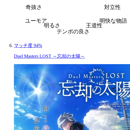
奇抜さ
対立性
ユーモア
明快な物語
明るさ
王道性
テンポの良さ
マッチ度 94%
Duel Masters LOST ～忘却の太陽～