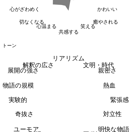
心がざわめく
かわいい
切なくなる
癒やされる
心温まる
笑える
共感する
トーン
リアリズム
解釈の広さ
文明・時代
展開の強さ
親密さ
物語の規模
熱血
実験的
緊張感
奇抜さ
対立性
ユーモア
明快な物語