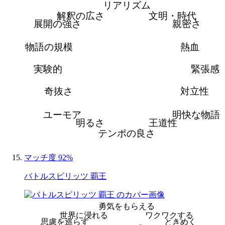
リアリズム
解釈の広さ
文明・時代
展開の強さ
親密さ
物語の規模
熱血
実験的
緊張感
奇抜さ
対立性
ユーモア
明快な物語
明るさ
王道性
テンポの良さ
マッチ度 92%
バトルスピリッツ 覇王
勇気をもらえる
世界に浸れる
ワクワクする
思慮を巡らす
ときめく