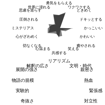
勇気をもらえる
世界に浸れる
ワクワクする
思慮を巡らす
ときめく
圧倒される
ドキッとする
ミステリアス
かっこいい
心がざわめく
かわいい
切なくなる
癒やされる
心温まる
笑える
共感する
リアリズム
解釈の広さ
文明・時代
展開の強さ
親密さ
物語の規模
熱血
実験的
緊張感
奇抜さ
対立性