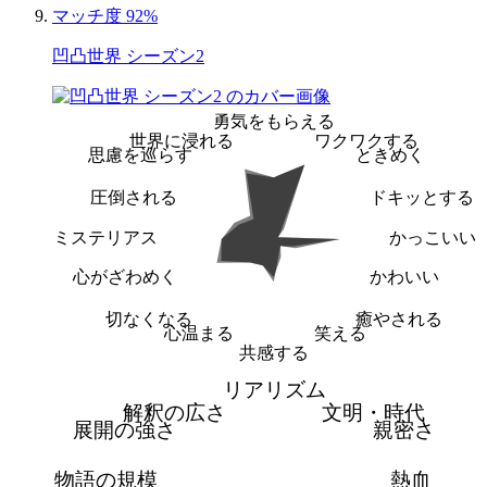
マッチ度 92%
凹凸世界 シーズン2
勇気をもらえる
世界に浸れる
ワクワクする
思慮を巡らす
ときめく
圧倒される
ドキッとする
ミステリアス
かっこいい
心がざわめく
かわいい
切なくなる
癒やされる
心温まる
笑える
共感する
リアリズム
解釈の広さ
文明・時代
展開の強さ
親密さ
物語の規模
熱血