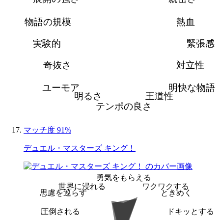
物語の規模
熱血
実験的
緊張感
奇抜さ
対立性
ユーモア
明快な物語
明るさ
王道性
テンポの良さ
マッチ度 91%
デュエル・マスターズ キング！
勇気をもらえる
世界に浸れる
ワクワクする
思慮を巡らす
ときめく
圧倒される
ドキッとする