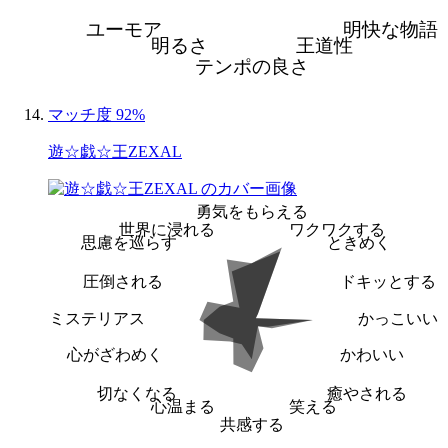
ユーモア
明快な物語
明るさ
王道性
テンポの良さ
マッチ度 92%
遊☆戯☆王ZEXAL
勇気をもらえる
世界に浸れる
ワクワクする
思慮を巡らす
ときめく
圧倒される
ドキッとする
ミステリアス
かっこいい
心がざわめく
かわいい
切なくなる
癒やされる
心温まる
笑える
共感する