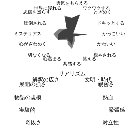
勇気をもらえる
世界に浸れる
ワクワクする
思慮を巡らす
ときめく
圧倒される
ドキッとする
ミステリアス
かっこいい
心がざわめく
かわいい
切なくなる
癒やされる
心温まる
笑える
共感する
リアリズム
解釈の広さ
文明・時代
展開の強さ
親密さ
物語の規模
熱血
実験的
緊張感
奇抜さ
対立性