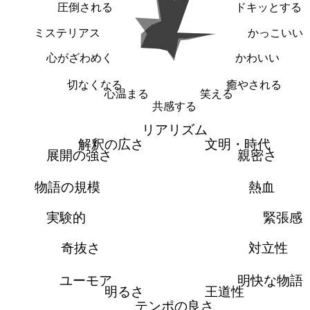
圧倒される
ドキッとする
ミステリアス
かっこいい
心がざわめく
かわいい
切なくなる
癒やされる
心温まる
笑える
共感する
リアリズム
解釈の広さ
文明・時代
展開の強さ
親密さ
物語の規模
熱血
実験的
緊張感
奇抜さ
対立性
ユーモア
明快な物語
明るさ
王道性
テンポの良さ