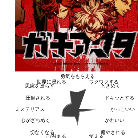
勇気をもらえる
世界に浸れる
ワクワクする
思慮を巡らす
ときめく
圧倒される
ドキッとする
ミステリアス
かっこいい
心がざわめく
かわいい
切なくなる
癒やされる
心温まる
笑える