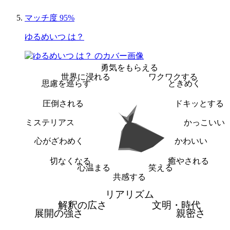
マッチ度 95%
ゆるめいつ は？
勇気をもらえる
世界に浸れる
ワクワクする
思慮を巡らす
ときめく
圧倒される
ドキッとする
ミステリアス
かっこいい
心がざわめく
かわいい
切なくなる
癒やされる
心温まる
笑える
共感する
リアリズム
解釈の広さ
文明・時代
展開の強さ
親密さ