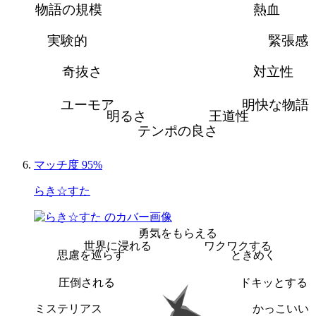
物語の規模
熱血
実験的
緊張感
奇抜さ
対立性
ユーモア
明快な物語
明るさ
王道性
テンポの良さ
マッチ度 95%
らき☆すた
勇気をもらえる
世界に浸れる
ワクワクする
思慮を巡らす
ときめく
圧倒される
ドキッとする
ミステリアス
かっこいい