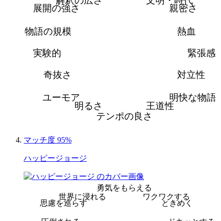
解釈の広さ
文明・時代
展開の強さ
親密さ
物語の規模
熱血
実験的
緊張感
奇抜さ
対立性
ユーモア
明快な物語
明るさ
王道性
テンポの良さ
マッチ度 95%
ハッピージョージ
勇気をもらえる
世界に浸れる
ワクワクする
思慮を巡らす
ときめく