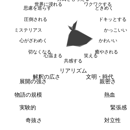
世界に浸れる
ワクワクする
思慮を巡らす
ときめく
圧倒される
ドキッとする
ミステリアス
かっこいい
心がざわめく
かわいい
切なくなる
癒やされる
心温まる
笑える
共感する
リアリズム
解釈の広さ
文明・時代
展開の強さ
親密さ
物語の規模
熱血
実験的
緊張感
奇抜さ
対立性