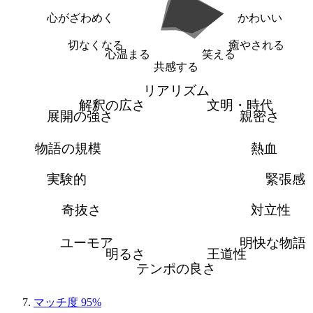
心がざわめく
かわいい
切なくなる
癒やされる
心温まる
笑える
共感する
リアリズム
解釈の広さ
文明・時代
展開の強さ
親密さ
物語の規模
熱血
実験的
緊張感
奇抜さ
対立性
ユーモア
明快な物語
明るさ
王道性
テンポの良さ
マッチ度 95%