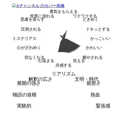
勇気をもらえる
世界に浸れる
ワクワクする
思慮を巡らす
ときめく
圧倒される
ドキッとする
ミステリアス
かっこいい
心がざわめく
かわいい
切なくなる
癒やされる
心温まる
笑える
共感する
リアリズム
解釈の広さ
文明・時代
展開の強さ
親密さ
物語の規模
熱血
実験的
緊張感