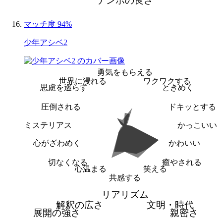
テンポの良さ
マッチ度 94%
少年アシベ2
勇気をもらえる
世界に浸れる
ワクワクする
思慮を巡らす
ときめく
圧倒される
ドキッとする
ミステリアス
かっこいい
心がざわめく
かわいい
切なくなる
癒やされる
心温まる
笑える
共感する
リアリズム
解釈の広さ
文明・時代
展開の強さ
親密さ