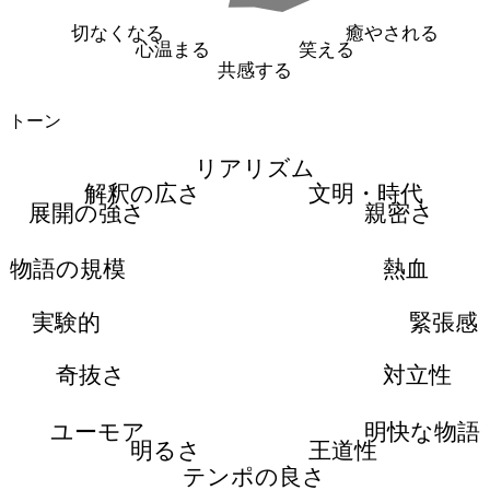
切なくなる
癒やされる
心温まる
笑える
共感する
トーン
リアリズム
解釈の広さ
文明・時代
展開の強さ
親密さ
物語の規模
熱血
実験的
緊張感
奇抜さ
対立性
ユーモア
明快な物語
明るさ
王道性
テンポの良さ