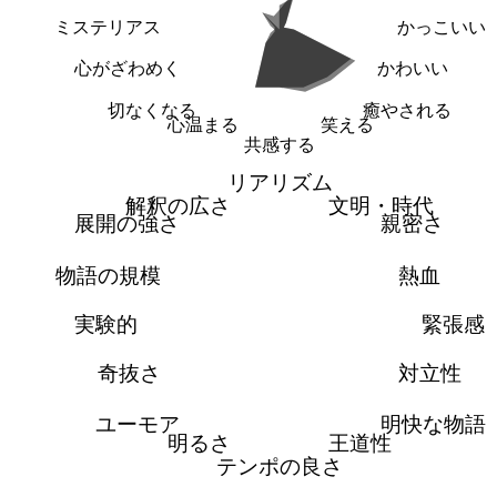
ミステリアス
かっこいい
心がざわめく
かわいい
切なくなる
癒やされる
心温まる
笑える
共感する
リアリズム
解釈の広さ
文明・時代
展開の強さ
親密さ
物語の規模
熱血
実験的
緊張感
奇抜さ
対立性
ユーモア
明快な物語
明るさ
王道性
テンポの良さ