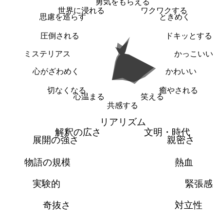
勇気をもらえる
世界に浸れる
ワクワクする
思慮を巡らす
ときめく
圧倒される
ドキッとする
ミステリアス
かっこいい
心がざわめく
かわいい
切なくなる
癒やされる
心温まる
笑える
共感する
リアリズム
解釈の広さ
文明・時代
展開の強さ
親密さ
物語の規模
熱血
実験的
緊張感
奇抜さ
対立性