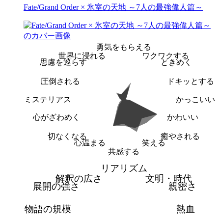
Fate/Grand Order × 氷室の天地 ～7人の最強偉人篇～
勇気をもらえる
世界に浸れる
ワクワクする
思慮を巡らす
ときめく
圧倒される
ドキッとする
ミステリアス
かっこいい
心がざわめく
かわいい
切なくなる
癒やされる
心温まる
笑える
共感する
リアリズム
解釈の広さ
文明・時代
展開の強さ
親密さ
物語の規模
熱血