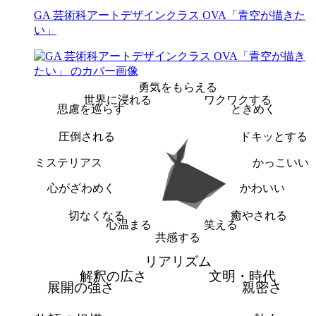
GA 芸術科アートデザインクラス OVA「青空が描きた
い」
勇気をもらえる
世界に浸れる
ワクワクする
思慮を巡らす
ときめく
圧倒される
ドキッとする
ミステリアス
かっこいい
心がざわめく
かわいい
切なくなる
癒やされる
心温まる
笑える
共感する
リアリズム
解釈の広さ
文明・時代
展開の強さ
親密さ