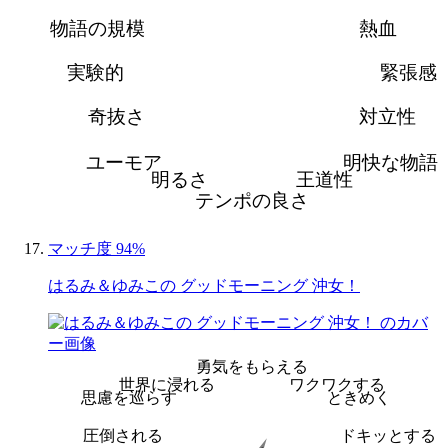
物語の規模
熱血
実験的
緊張感
奇抜さ
対立性
ユーモア
明快な物語
明るさ
王道性
テンポの良さ
マッチ度 94%
はるみ＆ゆみこの グッドモーニング 沖女！
勇気をもらえる
世界に浸れる
ワクワクする
思慮を巡らす
ときめく
圧倒される
ドキッとする