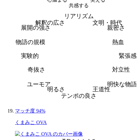
共感する
リアリズム
解釈の広さ
文明・時代
展開の強さ
親密さ
物語の規模
熱血
実験的
緊張感
奇抜さ
対立性
ユーモア
明快な物語
明るさ
王道性
テンポの良さ
マッチ度 94%
くまみこ OVA