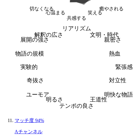
切なくなる
癒やされる
心温まる
笑える
共感する
リアリズム
解釈の広さ
文明・時代
展開の強さ
親密さ
物語の規模
熱血
実験的
緊張感
奇抜さ
対立性
ユーモア
明快な物語
明るさ
王道性
テンポの良さ
マッチ度 94%
Aチャンネル