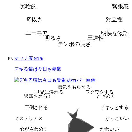
実験的
緊張感
奇抜さ
対立性
ユーモア
明快な物語
明るさ
王道性
テンポの良さ
マッチ度 94%
デキる猫は今日も憂鬱
勇気をもらえる
世界に浸れる
ワクワクする
思慮を巡らす
ときめく
圧倒される
ドキッとする
ミステリアス
かっこいい
心がざわめく
かわいい