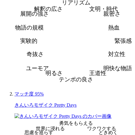
リアリズム
解釈の広さ
文明・時代
展開の強さ
親密さ
物語の規模
熱血
実験的
緊張感
奇抜さ
対立性
ユーモア
明快な物語
明るさ
王道性
テンポの良さ
マッチ度 95%
きんいろモザイク Pretty Days
勇気をもらえる
世界に浸れる
ワクワクする
思慮を巡らす
ときめく