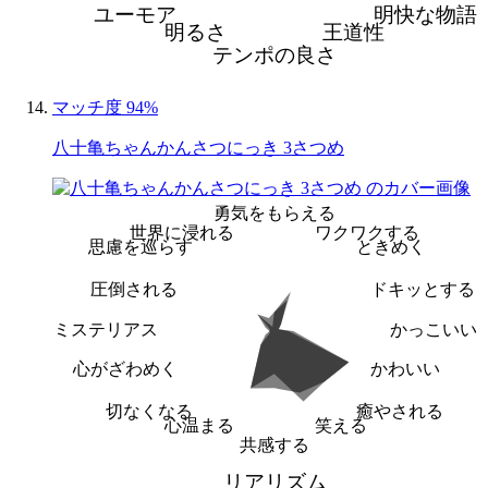
ユーモア
明快な物語
明るさ
王道性
テンポの良さ
マッチ度 94%
八十亀ちゃんかんさつにっき 3さつめ
勇気をもらえる
世界に浸れる
ワクワクする
思慮を巡らす
ときめく
圧倒される
ドキッとする
ミステリアス
かっこいい
心がざわめく
かわいい
切なくなる
癒やされる
心温まる
笑える
共感する
リアリズム