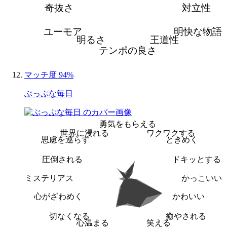
奇抜さ
対立性
ユーモア
明快な物語
明るさ
王道性
テンポの良さ
マッチ度 94%
ぶっぷな毎日
勇気をもらえる
世界に浸れる
ワクワクする
思慮を巡らす
ときめく
圧倒される
ドキッとする
ミステリアス
かっこいい
心がざわめく
かわいい
切なくなる
癒やされる
心温まる
笑える