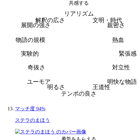
共感する
リアリズム
解釈の広さ
文明・時代
展開の強さ
親密さ
物語の規模
熱血
実験的
緊張感
奇抜さ
対立性
ユーモア
明快な物語
明るさ
王道性
テンポの良さ
マッチ度 94%
ステラのまほう
勇気をもらえる