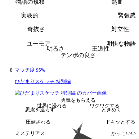
物語の規模
熱血
実験的
緊張感
奇抜さ
対立性
ユーモア
明快な物語
明るさ
王道性
テンポの良さ
マッチ度 95%
ひだまりスケッチ 特別編
勇気をもらえる
世界に浸れる
ワクワクする
思慮を巡らす
ときめく
圧倒される
ドキッとする
ミステリアス
かっこいい