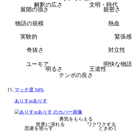
解釈の広さ
文明・時代
展開の強さ
親密さ
物語の規模
熱血
実験的
緊張感
奇抜さ
対立性
ユーモア
明快な物語
明るさ
王道性
テンポの良さ
マッチ度 94%
ありすorありす
勇気をもらえる
世界に浸れる
ワクワクする
思慮を巡らす
ときめく