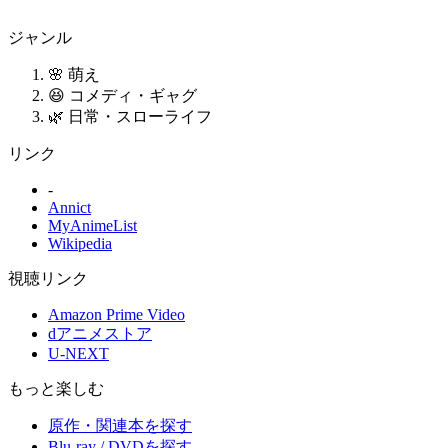
ジャンル
🌸 萌え
😆 コメディ・ギャグ
🌿 日常・スローライフ
リンク
-
Annict
MyAnimeList
Wikipedia
視聴リンク
Amazon Prime Video
dアニメストア
U-NEXT
もっと楽しむ
原作・関連本を探す
Blu-ray / DVDを探す