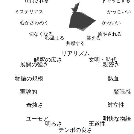
圧倒される
ドキッとする
ミステリアス
かっこいい
心がざわめく
かわいい
切なくなる
癒やされる
心温まる
笑える
共感する
リアリズム
解釈の広さ
文明・時代
展開の強さ
親密さ
物語の規模
熱血
実験的
緊張感
奇抜さ
対立性
ユーモア
明快な物語
明るさ
王道性
テンポの良さ