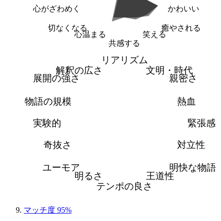
心がざわめく
かわいい
切なくなる
癒やされる
心温まる
笑える
共感する
リアリズム
解釈の広さ
文明・時代
展開の強さ
親密さ
物語の規模
熱血
実験的
緊張感
奇抜さ
対立性
ユーモア
明快な物語
明るさ
王道性
テンポの良さ
マッチ度 95%