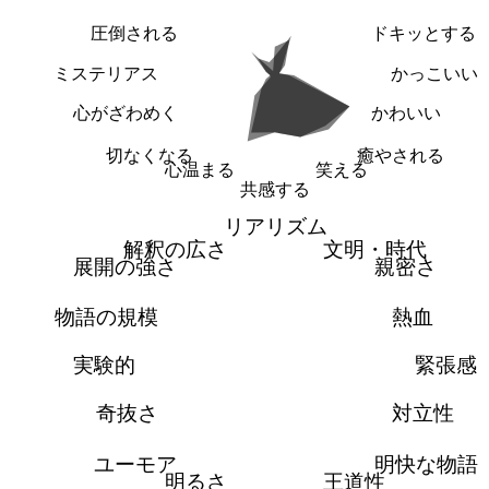
圧倒される
ドキッとする
ミステリアス
かっこいい
心がざわめく
かわいい
切なくなる
癒やされる
心温まる
笑える
共感する
リアリズム
解釈の広さ
文明・時代
展開の強さ
親密さ
物語の規模
熱血
実験的
緊張感
奇抜さ
対立性
ユーモア
明快な物語
明るさ
王道性