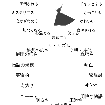
圧倒される
ドキッとする
ミステリアス
かっこいい
心がざわめく
かわいい
切なくなる
癒やされる
心温まる
笑える
共感する
リアリズム
解釈の広さ
文明・時代
展開の強さ
親密さ
物語の規模
熱血
実験的
緊張感
奇抜さ
対立性
ユーモア
明快な物語
明るさ
王道性