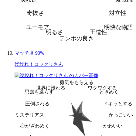
奇抜さ
対立性
ユーモア
明快な物語
明るさ
王道性
テンポの良さ
マッチ度 93%
繰繰れ！コックリさん
勇気をもらえる
世界に浸れる
ワクワクする
思慮を巡らす
ときめく
圧倒される
ドキッとする
ミステリアス
かっこいい
心がざわめく
かわいい