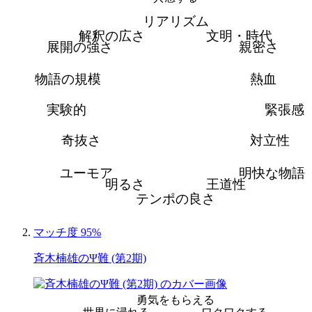
リアリズム
解釈の広さ
文明・時代
展開の強さ
親密さ
物語の規模
熱血
実験的
緊張感
奇抜さ
対立性
ユーモア
明快な物語
明るさ
王道性
テンポの良さ
マッチ度 95%
斉木楠雄のΨ難 (第2期)
勇気をもらえる