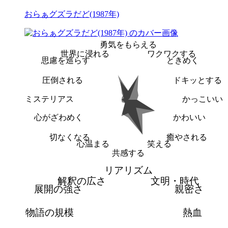
おらぁグズラだど(1987年)
勇気をもらえる
世界に浸れる
ワクワクする
思慮を巡らす
ときめく
圧倒される
ドキッとする
ミステリアス
かっこいい
心がざわめく
かわいい
切なくなる
癒やされる
心温まる
笑える
共感する
リアリズム
解釈の広さ
文明・時代
展開の強さ
親密さ
物語の規模
熱血