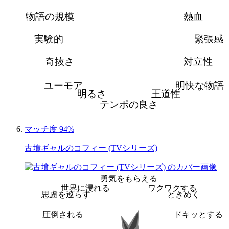
物語の規模
熱血
実験的
緊張感
奇抜さ
対立性
ユーモア
明快な物語
明るさ
王道性
テンポの良さ
マッチ度 94%
古墳ギャルのコフィー (TVシリーズ)
勇気をもらえる
世界に浸れる
ワクワクする
思慮を巡らす
ときめく
圧倒される
ドキッとする