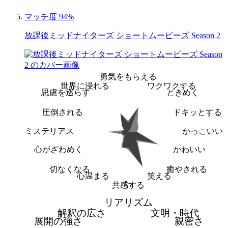
マッチ度 94%
放課後ミッドナイターズ ショートムービーズ Season 2
勇気をもらえる
世界に浸れる
ワクワクする
思慮を巡らす
ときめく
圧倒される
ドキッとする
ミステリアス
かっこいい
心がざわめく
かわいい
切なくなる
癒やされる
心温まる
笑える
共感する
リアリズム
解釈の広さ
文明・時代
展開の強さ
親密さ