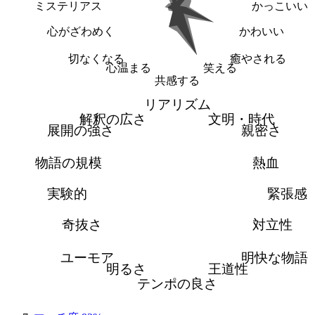
ミステリアス
かっこいい
心がざわめく
かわいい
切なくなる
癒やされる
心温まる
笑える
共感する
リアリズム
解釈の広さ
文明・時代
展開の強さ
親密さ
物語の規模
熱血
実験的
緊張感
奇抜さ
対立性
ユーモア
明快な物語
明るさ
王道性
テンポの良さ