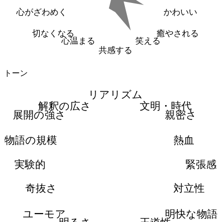
心がざわめく
かわいい
切なくなる
癒やされる
心温まる
笑える
共感する
トーン
リアリズム
解釈の広さ
文明・時代
展開の強さ
親密さ
物語の規模
熱血
実験的
緊張感
奇抜さ
対立性
ユーモア
明快な物語