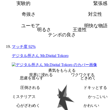
実験的
緊張感
奇抜さ
対立性
ユーモア
明快な物語
明るさ
王道性
テンポの良さ
マッチ度 92%
デジタル所さん Mr.Digital Tokoro
勇気をもらえる
世界に浸れる
ワクワクする
思慮を巡らす
ときめく
圧倒される
ドキッとする
ミステリアス
かっこいい
心がざわめく
かわいい