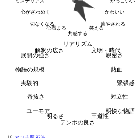
ミステリアス
かっこいい
心がざわめく
かわいい
切なくなる
癒やされる
心温まる
笑える
共感する
リアリズム
解釈の広さ
文明・時代
展開の強さ
親密さ
物語の規模
熱血
実験的
緊張感
奇抜さ
対立性
ユーモア
明快な物語
明るさ
王道性
テンポの良さ
マッチ度 92%