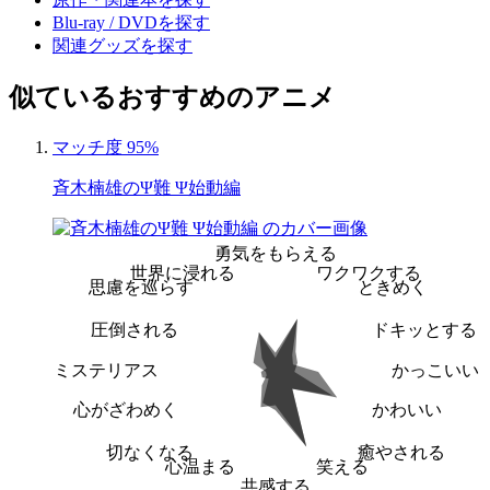
Blu-ray / DVDを探す
関連グッズを探す
似ているおすすめのアニメ
マッチ度 95%
斉木楠雄のΨ難 Ψ始動編
勇気をもらえる
世界に浸れる
ワクワクする
思慮を巡らす
ときめく
圧倒される
ドキッとする
ミステリアス
かっこいい
心がざわめく
かわいい
切なくなる
癒やされる
心温まる
笑える
共感する