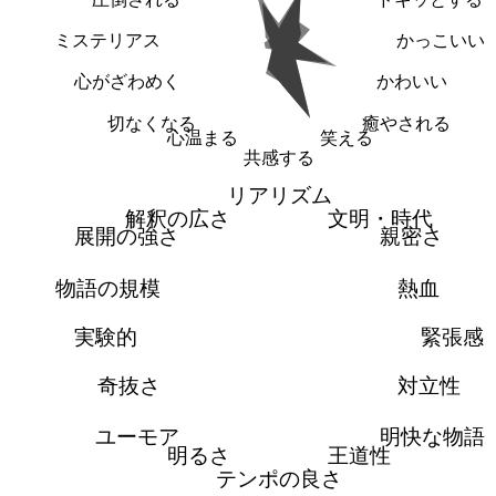
ミステリアス
かっこいい
心がざわめく
かわいい
切なくなる
癒やされる
心温まる
笑える
共感する
リアリズム
解釈の広さ
文明・時代
展開の強さ
親密さ
物語の規模
熱血
実験的
緊張感
奇抜さ
対立性
ユーモア
明快な物語
明るさ
王道性
テンポの良さ