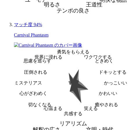
明るさ
王道性
テンポの良さ
マッチ度 94%
Carnival Phantasm
勇気をもらえる
世界に浸れる
ワクワクする
思慮を巡らす
ときめく
圧倒される
ドキッとする
ミステリアス
かっこいい
心がざわめく
かわいい
切なくなる
癒やされる
心温まる
笑える
共感する
リアリズム
解釈の広さ
文明・時代