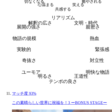
切なくなる
癒やされる
心温まる
笑える
共感する
リアリズム
解釈の広さ
文明・時代
展開の強さ
親密さ
物語の規模
熱血
実験的
緊張感
奇抜さ
対立性
ユーモア
明快な物語
明るさ
王道性
テンポの良さ
マッチ度 93%
この素晴らしい世界に祝福を！3 ーBONUS STAGEー