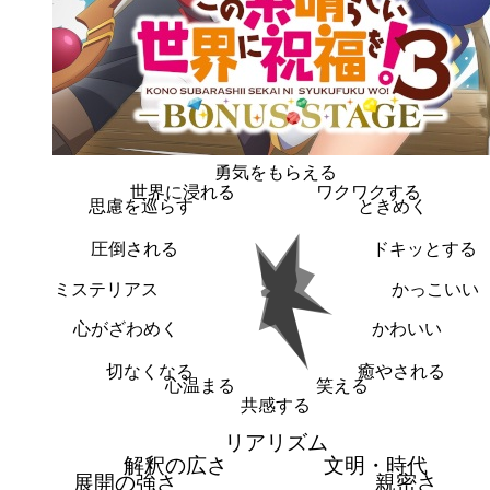
勇気をもらえる
世界に浸れる
ワクワクする
思慮を巡らす
ときめく
圧倒される
ドキッとする
ミステリアス
かっこいい
心がざわめく
かわいい
切なくなる
癒やされる
心温まる
笑える
共感する
リアリズム
解釈の広さ
文明・時代
展開の強さ
親密さ