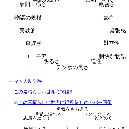
展開の強さ
親密さ
物語の規模
熱血
実験的
緊張感
奇抜さ
対立性
ユーモア
明快な物語
明るさ
王道性
テンポの良さ
マッチ度 94%
この素晴らしい世界に祝福を！
勇気をもらえる
世界に浸れる
ワクワクする
思慮を巡らす
ときめく
圧倒される
ドキッとする