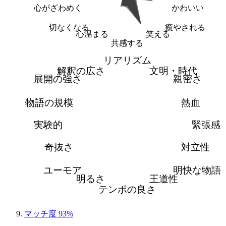
心がざわめく
かわいい
切なくなる
癒やされる
心温まる
笑える
共感する
リアリズム
解釈の広さ
文明・時代
展開の強さ
親密さ
物語の規模
熱血
実験的
緊張感
奇抜さ
対立性
ユーモア
明快な物語
明るさ
王道性
テンポの良さ
マッチ度 93%