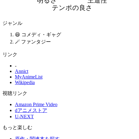
明るさ
王道性
テンポの良さ
ジャンル
😆 コメディ・ギャグ
🪄 ファンタジー
リンク
-
Annict
MyAnimeList
Wikipedia
視聴リンク
Amazon Prime Video
dアニメストア
U-NEXT
もっと楽しむ
原作・関連本を探す