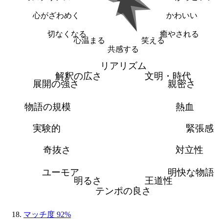
心がざわめく
かわいい
切なくなる
癒やされる
心温まる
笑える
共感する
リアリズム
解釈の広さ
文明・時代
展開の強さ
親密さ
物語の規模
熱血
実験的
緊張感
奇抜さ
対立性
ユーモア
明快な物語
明るさ
王道性
テンポの良さ
マッチ度 92%