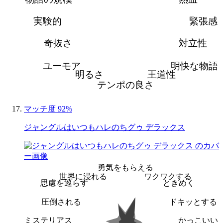
実験的
緊張感
奇抜さ
対立性
ユーモア
明快な物語
明るさ
王道性
テンポの良さ
マッチ度 92%
ジャングルはいつもハレのちグゥ デラックス
勇気をもらえる
世界に浸れる
ワクワクする
思慮を巡らす
ときめく
圧倒される
ドキッとする
ミステリアス
かっこいい