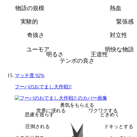
物語の規模
熱血
実験的
緊張感
奇抜さ
対立性
ユーモア
明快な物語
明るさ
王道性
テンポの良さ
マッチ度 92%
フーパのおでまし大作戦!!
勇気をもらえる
世界に浸れる
ワクワクする
思慮を巡らす
ときめく
圧倒される
ドキッとする