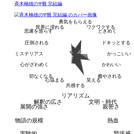
斉木楠雄のΨ難 完結編
勇気をもらえる
世界に浸れる
ワクワクする
思慮を巡らす
ときめく
圧倒される
ドキッとする
ミステリアス
かっこいい
心がざわめく
かわいい
切なくなる
癒やされる
心温まる
笑える
共感する
リアリズム
解釈の広さ
文明・時代
展開の強さ
親密さ
物語の規模
熱血
実験的
緊張感