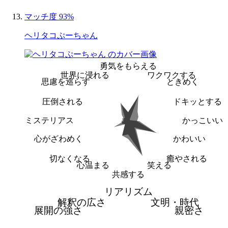
マッチ度 93%
ヘリタコぷーちゃん
勇気をもらえる
世界に浸れる
ワクワクする
思慮を巡らす
ときめく
圧倒される
ドキッとする
ミステリアス
かっこいい
心がざわめく
かわいい
切なくなる
癒やされる
心温まる
笑える
共感する
リアリズム
解釈の広さ
文明・時代
展開の強さ
親密さ