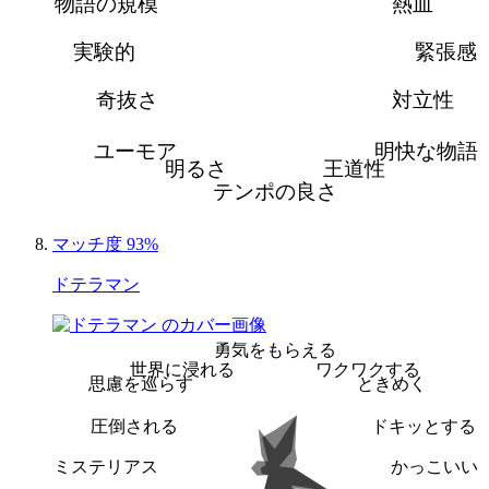
物語の規模
熱血
実験的
緊張感
奇抜さ
対立性
ユーモア
明快な物語
明るさ
王道性
テンポの良さ
マッチ度 93%
ドテラマン
勇気をもらえる
世界に浸れる
ワクワクする
思慮を巡らす
ときめく
圧倒される
ドキッとする
ミステリアス
かっこいい