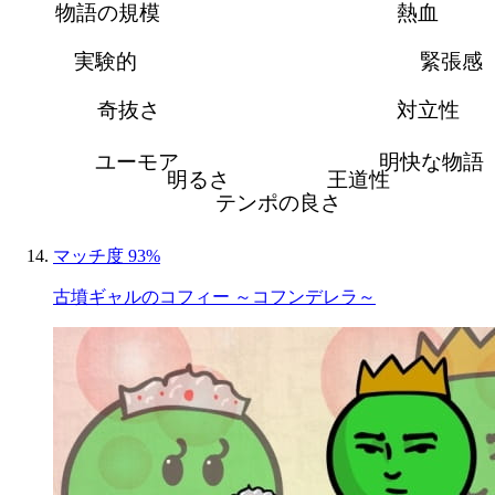
物語の規模
熱血
実験的
緊張感
奇抜さ
対立性
ユーモア
明快な物語
明るさ
王道性
テンポの良さ
マッチ度 93%
古墳ギャルのコフィー ～コフンデレラ～