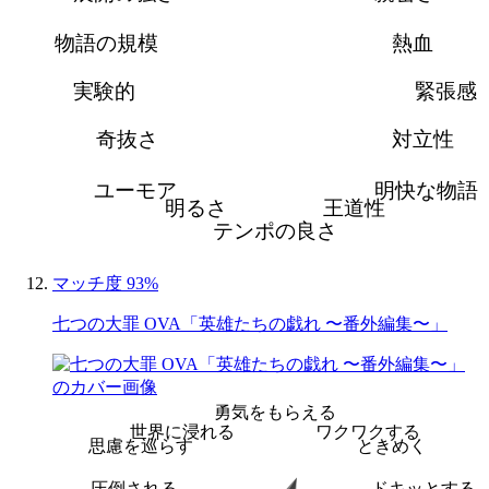
物語の規模
熱血
実験的
緊張感
奇抜さ
対立性
ユーモア
明快な物語
明るさ
王道性
テンポの良さ
マッチ度 93%
七つの大罪 OVA「英雄たちの戯れ 〜番外編集〜」
勇気をもらえる
世界に浸れる
ワクワクする
思慮を巡らす
ときめく
圧倒される
ドキッとする