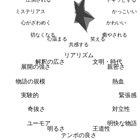
ミステリアス
かっこいい
心がざわめく
かわいい
切なくなる
癒やされる
心温まる
笑える
共感する
リアリズム
解釈の広さ
文明・時代
展開の強さ
親密さ
物語の規模
熱血
実験的
緊張感
奇抜さ
対立性
ユーモア
明快な物語
明るさ
王道性
テンポの良さ