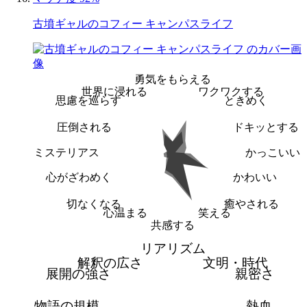
古墳ギャルのコフィー キャンパスライフ
勇気をもらえる
世界に浸れる
ワクワクする
思慮を巡らす
ときめく
圧倒される
ドキッとする
ミステリアス
かっこいい
心がざわめく
かわいい
切なくなる
癒やされる
心温まる
笑える
共感する
リアリズム
解釈の広さ
文明・時代
展開の強さ
親密さ
物語の規模
熱血