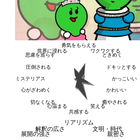
勇気をもらえる
世界に浸れる
ワクワクする
思慮を巡らす
ときめく
圧倒される
ドキッとする
ミステリアス
かっこいい
心がざわめく
かわいい
切なくなる
癒やされる
心温まる
笑える
共感する
リアリズム
解釈の広さ
文明・時代
展開の強さ
親密さ