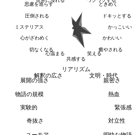
世界に浸れる
ワクワクする
思慮を巡らす
ときめく
圧倒される
ドキッとする
ミステリアス
かっこいい
心がざわめく
かわいい
切なくなる
癒やされる
心温まる
笑える
共感する
リアリズム
解釈の広さ
文明・時代
展開の強さ
親密さ
物語の規模
熱血
実験的
緊張感
奇抜さ
対立性
ユーモア
明快な物語