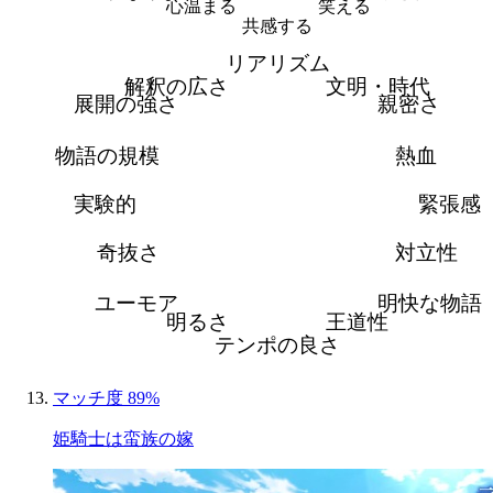
心温まる
笑える
共感する
リアリズム
解釈の広さ
文明・時代
展開の強さ
親密さ
物語の規模
熱血
実験的
緊張感
奇抜さ
対立性
ユーモア
明快な物語
明るさ
王道性
テンポの良さ
マッチ度 89%
姫騎士は蛮族の嫁