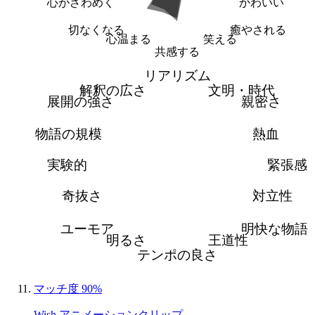
心がざわめく
かわいい
切なくなる
癒やされる
心温まる
笑える
共感する
リアリズム
解釈の広さ
文明・時代
展開の強さ
親密さ
物語の規模
熱血
実験的
緊張感
奇抜さ
対立性
ユーモア
明快な物語
明るさ
王道性
テンポの良さ
マッチ度 90%
Wish アニメーションクリップ