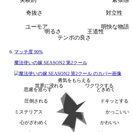
奇抜さ
対立性
ユーモア
明快な物語
明るさ
王道性
テンポの良さ
マッチ度 90%
魔法使いの嫁 SEASON2 第2クール
勇気をもらえる
世界に浸れる
ワクワクする
思慮を巡らす
ときめく
圧倒される
ドキッとする
ミステリアス
かっこいい
心がざわめく
かわいい