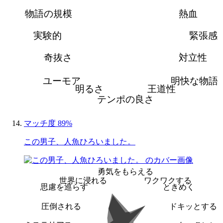
物語の規模
熱血
実験的
緊張感
奇抜さ
対立性
ユーモア
明快な物語
明るさ
王道性
テンポの良さ
マッチ度 89%
この男子、人魚ひろいました。
勇気をもらえる
世界に浸れる
ワクワクする
思慮を巡らす
ときめく
圧倒される
ドキッとする