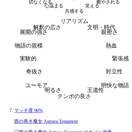
切なくなる
癒やされる
心温まる
笑える
共感する
リアリズム
解釈の広さ
文明・時代
展開の強さ
親密さ
物語の規模
熱血
実験的
緊張感
奇抜さ
対立性
ユーモア
明快な物語
明るさ
王道性
テンポの良さ
マッチ度 90%
西の善き魔女 Astraea Testament