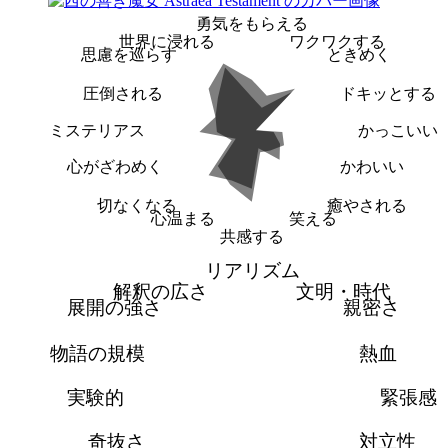
勇気をもらえる
世界に浸れる
ワクワクする
思慮を巡らす
ときめく
圧倒される
ドキッとする
ミステリアス
かっこいい
心がざわめく
かわいい
切なくなる
癒やされる
心温まる
笑える
共感する
リアリズム
解釈の広さ
文明・時代
展開の強さ
親密さ
物語の規模
熱血
実験的
緊張感
奇抜さ
対立性