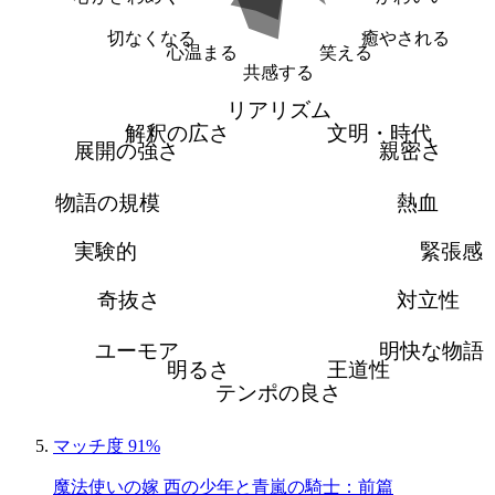
切なくなる
癒やされる
心温まる
笑える
共感する
リアリズム
解釈の広さ
文明・時代
展開の強さ
親密さ
物語の規模
熱血
実験的
緊張感
奇抜さ
対立性
ユーモア
明快な物語
明るさ
王道性
テンポの良さ
マッチ度 91%
魔法使いの嫁 西の少年と青嵐の騎士：前篇