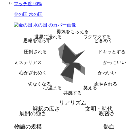
マッチ度 90%
金の国 水の国
勇気をもらえる
世界に浸れる
ワクワクする
思慮を巡らす
ときめく
圧倒される
ドキッとする
ミステリアス
かっこいい
心がざわめく
かわいい
切なくなる
癒やされる
心温まる
笑える
共感する
リアリズム
解釈の広さ
文明・時代
展開の強さ
親密さ
物語の規模
熱血