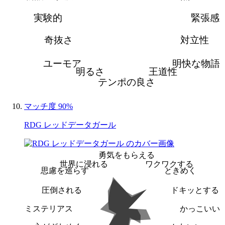
実験的
緊張感
奇抜さ
対立性
ユーモア
明快な物語
明るさ
王道性
テンポの良さ
マッチ度 90%
RDG レッドデータガール
勇気をもらえる
世界に浸れる
ワクワクする
思慮を巡らす
ときめく
圧倒される
ドキッとする
ミステリアス
かっこいい