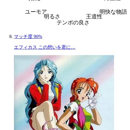
ユーモア
明快な物語
明るさ
王道性
テンポの良さ
マッチ度 90%
エフィカス この想いを君に…