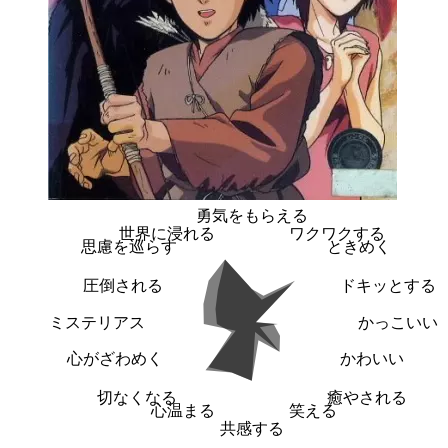
勇気をもらえる
世界に浸れる
ワクワクする
思慮を巡らす
ときめく
圧倒される
ドキッとする
ミステリアス
かっこいい
心がざわめく
かわいい
切なくなる
癒やされる
心温まる
笑える
共感する