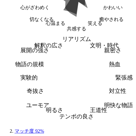
心がざわめく
かわいい
切なくなる
癒やされる
心温まる
笑える
共感する
リアリズム
解釈の広さ
文明・時代
展開の強さ
親密さ
物語の規模
熱血
実験的
緊張感
奇抜さ
対立性
ユーモア
明快な物語
明るさ
王道性
テンポの良さ
マッチ度 92%