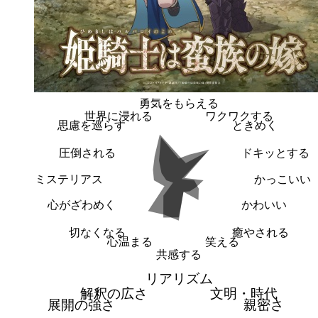
勇気をもらえる
世界に浸れる
ワクワクする
思慮を巡らす
ときめく
圧倒される
ドキッとする
ミステリアス
かっこいい
心がざわめく
かわいい
切なくなる
癒やされる
心温まる
笑える
共感する
リアリズム
解釈の広さ
文明・時代
展開の強さ
親密さ