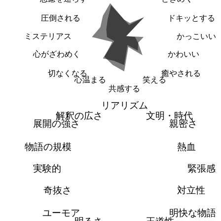
圧倒される
ドキッとする
ミステリアス
かっこいい
心がざわめく
かわいい
切なくなる
癒やされる
心温まる
笑える
共感する
リアリズム
解釈の広さ
文明・時代
展開の強さ
親密さ
物語の規模
熱血
実験的
緊張感
奇抜さ
対立性
ユーモア
明快な物語
明るさ
王道性