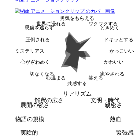
勇気をもらえる
世界に浸れる
ワクワクする
思慮を巡らす
ときめく
圧倒される
ドキッとする
ミステリアス
かっこいい
心がざわめく
かわいい
切なくなる
癒やされる
心温まる
笑える
共感する
リアリズム
解釈の広さ
文明・時代
展開の強さ
親密さ
物語の規模
熱血
実験的
緊張感