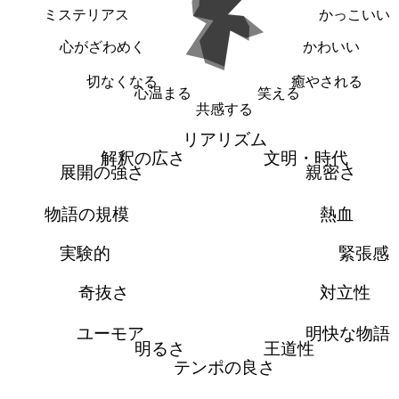
ミステリアス
かっこいい
心がざわめく
かわいい
切なくなる
癒やされる
心温まる
笑える
共感する
リアリズム
解釈の広さ
文明・時代
展開の強さ
親密さ
物語の規模
熱血
実験的
緊張感
奇抜さ
対立性
ユーモア
明快な物語
明るさ
王道性
テンポの良さ