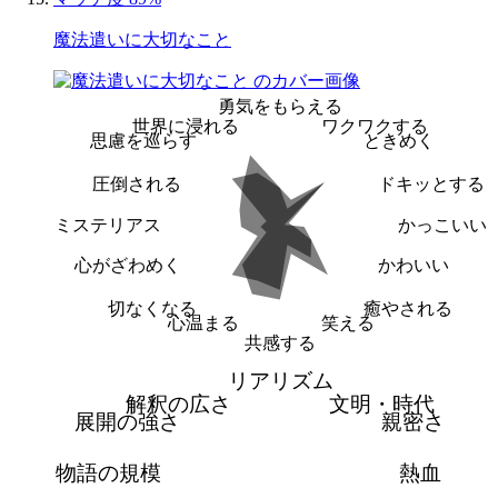
魔法遣いに大切なこと
勇気をもらえる
世界に浸れる
ワクワクする
思慮を巡らす
ときめく
圧倒される
ドキッとする
ミステリアス
かっこいい
心がざわめく
かわいい
切なくなる
癒やされる
心温まる
笑える
共感する
リアリズム
解釈の広さ
文明・時代
展開の強さ
親密さ
物語の規模
熱血