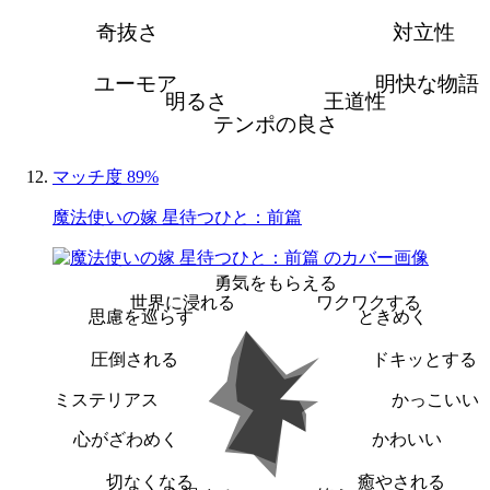
奇抜さ
対立性
ユーモア
明快な物語
明るさ
王道性
テンポの良さ
マッチ度 89%
魔法使いの嫁 星待つひと：前篇
勇気をもらえる
世界に浸れる
ワクワクする
思慮を巡らす
ときめく
圧倒される
ドキッとする
ミステリアス
かっこいい
心がざわめく
かわいい
切なくなる
癒やされる