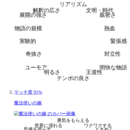
リアリズム
解釈の広さ
文明・時代
展開の強さ
親密さ
物語の規模
熱血
実験的
緊張感
奇抜さ
対立性
ユーモア
明快な物語
明るさ
王道性
テンポの良さ
マッチ度 91%
魔法使いの嫁
勇気をもらえる
世界に浸れる
ワクワクする
思慮を巡らす
ときめく