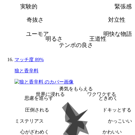
実験的
緊張感
奇抜さ
対立性
ユーモア
明快な物語
明るさ
王道性
テンポの良さ
マッチ度 89%
狼と香辛料
勇気をもらえる
世界に浸れる
ワクワクする
思慮を巡らす
ときめく
圧倒される
ドキッとする
ミステリアス
かっこいい
心がざわめく
かわいい