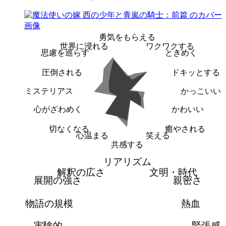
勇気をもらえる
世界に浸れる
ワクワクする
思慮を巡らす
ときめく
圧倒される
ドキッとする
ミステリアス
かっこいい
心がざわめく
かわいい
切なくなる
癒やされる
心温まる
笑える
共感する
リアリズム
解釈の広さ
文明・時代
展開の強さ
親密さ
物語の規模
熱血
実験的
緊張感