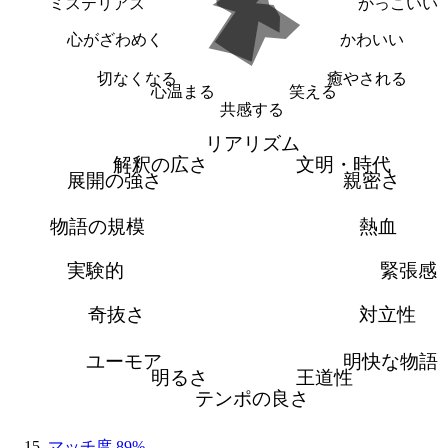
ミステリアス
かっこいい
心がざわめく
かわいい
切なくなる
癒やされる
心温まる
笑える
共感する
リアリズム
解釈の広さ
文明・時代
展開の強さ
親密さ
物語の規模
熱血
実験的
緊張感
奇抜さ
対立性
ユーモア
明快な物語
明るさ
王道性
テンポの良さ
マッチ度 89%