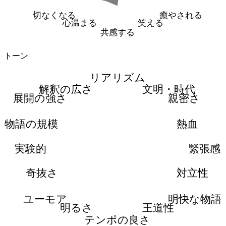
切なくなる
癒やされる
心温まる
笑える
共感する
トーン
リアリズム
解釈の広さ
文明・時代
展開の強さ
親密さ
物語の規模
熱血
実験的
緊張感
奇抜さ
対立性
ユーモア
明快な物語
明るさ
王道性
テンポの良さ