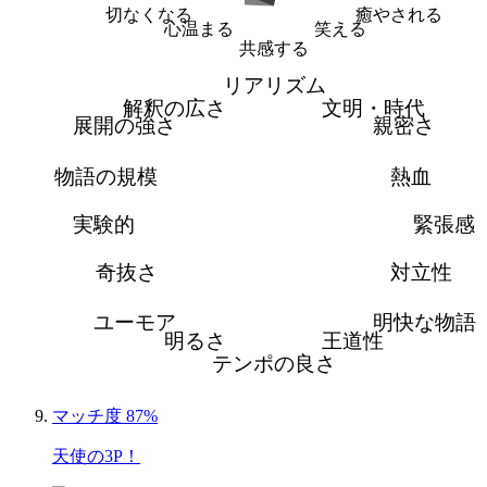
切なくなる
癒やされる
心温まる
笑える
共感する
リアリズム
解釈の広さ
文明・時代
展開の強さ
親密さ
物語の規模
熱血
実験的
緊張感
奇抜さ
対立性
ユーモア
明快な物語
明るさ
王道性
テンポの良さ
マッチ度 87%
天使の3P！