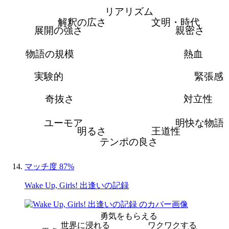
リアリズム
解釈の広さ
文明・時代
展開の強さ
親密さ
物語の規模
熱血
実験的
緊張感
奇抜さ
対立性
ユーモア
明快な物語
明るさ
王道性
テンポの良さ
マッチ度 87%
Wake Up, Girls! 出逢いの記録
勇気をもらえる
世界に浸れる
ワクワクする