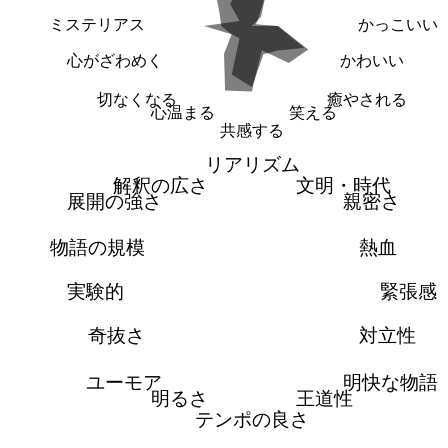
ミステリアス
かっこいい
心がざわめく
かわいい
切なくなる
癒やされる
心温まる
笑える
共感する
リアリズム
解釈の広さ
文明・時代
展開の強さ
親密さ
物語の規模
熱血
実験的
緊張感
奇抜さ
対立性
ユーモア
明快な物語
明るさ
王道性
テンポの良さ