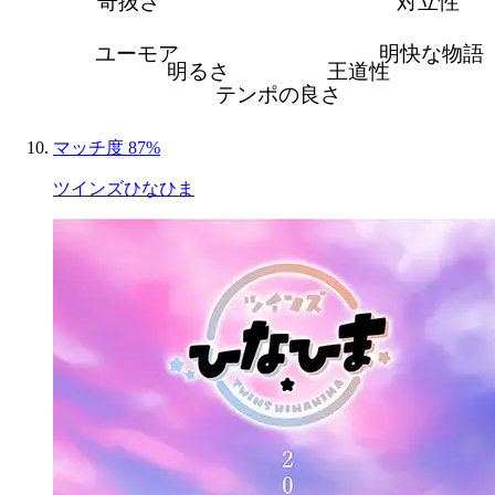
奇抜さ
対立性
ユーモア
明快な物語
明るさ
王道性
テンポの良さ
マッチ度 87%
ツインズひなひま