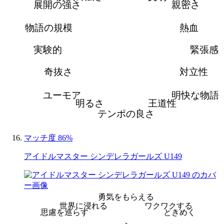
展開の強さ
親密さ
物語の規模
熱血
実験的
緊張感
奇抜さ
対立性
ユーモア
明快な物語
明るさ
王道性
テンポの良さ
マッチ度 86%
アイドルマスター シンデレラガールズ U149
勇気をもらえる
世界に浸れる
ワクワクする
思慮を巡らす
ときめく