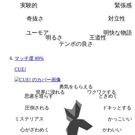
実験的
緊張感
奇抜さ
対立性
ユーモア
明快な物語
明るさ
王道性
テンポの良さ
マッチ度 89%
CUE!
勇気をもらえる
世界に浸れる
ワクワクする
思慮を巡らす
ときめく
圧倒される
ドキッとする
ミステリアス
かっこいい
心がざわめく
かわいい