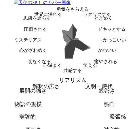
勇気をもらえる
世界に浸れる
ワクワクする
思慮を巡らす
ときめく
圧倒される
ドキッとする
ミステリアス
かっこいい
心がざわめく
かわいい
切なくなる
癒やされる
心温まる
笑える
共感する
リアリズム
解釈の広さ
文明・時代
展開の強さ
親密さ
物語の規模
熱血
実験的
緊張感