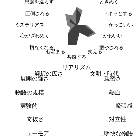
思慮を巡らす
ときめく
圧倒される
ドキッとする
ミステリアス
かっこいい
心がざわめく
かわいい
切なくなる
癒やされる
心温まる
笑える
共感する
リアリズム
解釈の広さ
文明・時代
展開の強さ
親密さ
物語の規模
熱血
実験的
緊張感
奇抜さ
対立性
ユーモア
明快な物語