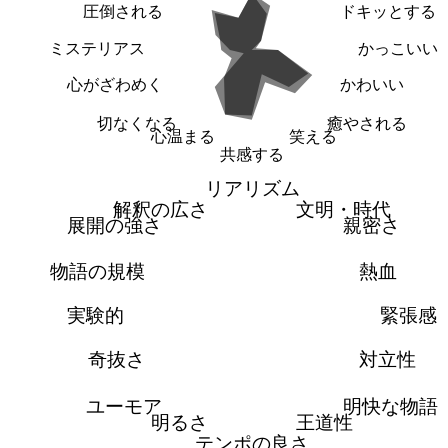
圧倒される
ドキッとする
ミステリアス
かっこいい
心がざわめく
かわいい
切なくなる
癒やされる
心温まる
笑える
共感する
リアリズム
解釈の広さ
文明・時代
展開の強さ
親密さ
物語の規模
熱血
実験的
緊張感
奇抜さ
対立性
ユーモア
明快な物語
明るさ
王道性
テンポの良さ