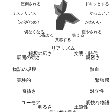
圧倒される
ドキッとする
ミステリアス
かっこいい
心がざわめく
かわいい
切なくなる
癒やされる
心温まる
笑える
共感する
リアリズム
解釈の広さ
文明・時代
展開の強さ
親密さ
物語の規模
熱血
実験的
緊張感
奇抜さ
対立性
ユーモア
明快な物語
明るさ
王道性