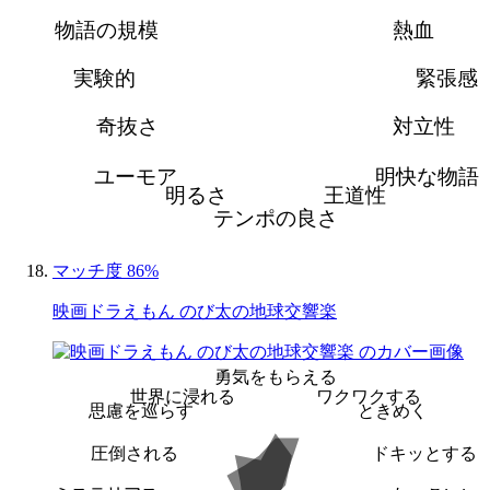
物語の規模
熱血
実験的
緊張感
奇抜さ
対立性
ユーモア
明快な物語
明るさ
王道性
テンポの良さ
マッチ度 86%
映画ドラえもん のび太の地球交響楽
勇気をもらえる
世界に浸れる
ワクワクする
思慮を巡らす
ときめく
圧倒される
ドキッとする