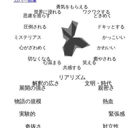
勇気をもらえる
世界に浸れる
ワクワクする
思慮を巡らす
ときめく
圧倒される
ドキッとする
ミステリアス
かっこいい
心がざわめく
かわいい
切なくなる
癒やされる
心温まる
笑える
共感する
リアリズム
解釈の広さ
文明・時代
展開の強さ
親密さ
物語の規模
熱血
実験的
緊張感
奇抜さ
対立性