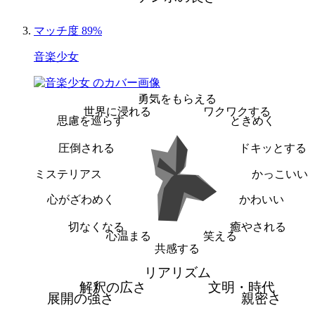
マッチ度 89%
音楽少女
勇気をもらえる
世界に浸れる
ワクワクする
思慮を巡らす
ときめく
圧倒される
ドキッとする
ミステリアス
かっこいい
心がざわめく
かわいい
切なくなる
癒やされる
心温まる
笑える
共感する
リアリズム
解釈の広さ
文明・時代
展開の強さ
親密さ