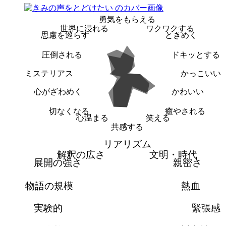
勇気をもらえる
世界に浸れる
ワクワクする
思慮を巡らす
ときめく
圧倒される
ドキッとする
ミステリアス
かっこいい
心がざわめく
かわいい
切なくなる
癒やされる
心温まる
笑える
共感する
リアリズム
解釈の広さ
文明・時代
展開の強さ
親密さ
物語の規模
熱血
実験的
緊張感