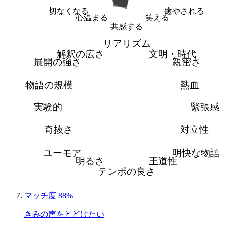
切なくなる
癒やされる
心温まる
笑える
共感する
リアリズム
解釈の広さ
文明・時代
展開の強さ
親密さ
物語の規模
熱血
実験的
緊張感
奇抜さ
対立性
ユーモア
明快な物語
明るさ
王道性
テンポの良さ
マッチ度 88%
きみの声をとどけたい