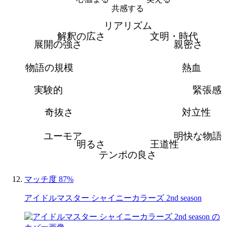
共感する
リアリズム
解釈の広さ
文明・時代
展開の強さ
親密さ
物語の規模
熱血
実験的
緊張感
奇抜さ
対立性
ユーモア
明快な物語
明るさ
王道性
テンポの良さ
マッチ度 87%
アイドルマスター シャイニーカラーズ 2nd season