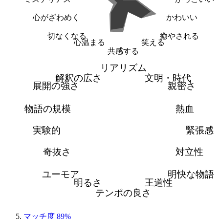
心がざわめく
かわいい
切なくなる
癒やされる
心温まる
笑える
共感する
リアリズム
解釈の広さ
文明・時代
展開の強さ
親密さ
物語の規模
熱血
実験的
緊張感
奇抜さ
対立性
ユーモア
明快な物語
明るさ
王道性
テンポの良さ
マッチ度 89%