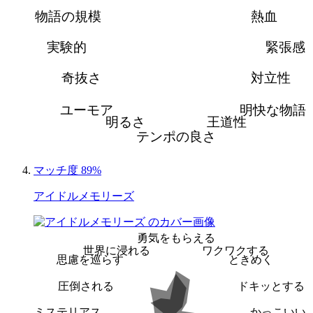
物語の規模
熱血
実験的
緊張感
奇抜さ
対立性
ユーモア
明快な物語
明るさ
王道性
テンポの良さ
マッチ度 89%
アイドルメモリーズ
勇気をもらえる
世界に浸れる
ワクワクする
思慮を巡らす
ときめく
圧倒される
ドキッとする
ミステリアス
かっこいい