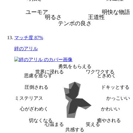
ユーモア
明快な物語
明るさ
王道性
テンポの良さ
マッチ度 87%
絆のアリル
勇気をもらえる
世界に浸れる
ワクワクする
思慮を巡らす
ときめく
圧倒される
ドキッとする
ミステリアス
かっこいい
心がざわめく
かわいい
切なくなる
癒やされる
心温まる
笑える
共感する