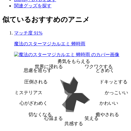
関連グッズを探す
似ているおすすめのアニメ
マッチ度 91%
魔法のスターマジカルエミ 蝉時雨
勇気をもらえる
世界に浸れる
ワクワクする
思慮を巡らす
ときめく
圧倒される
ドキッとする
ミステリアス
かっこいい
心がざわめく
かわいい
切なくなる
癒やされる
心温まる
笑える
共感する