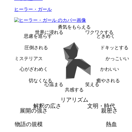
ヒーラー・ガール
勇気をもらえる
世界に浸れる
ワクワクする
思慮を巡らす
ときめく
圧倒される
ドキッとする
ミステリアス
かっこいい
心がざわめく
かわいい
切なくなる
癒やされる
心温まる
笑える
共感する
リアリズム
解釈の広さ
文明・時代
展開の強さ
親密さ
物語の規模
熱血