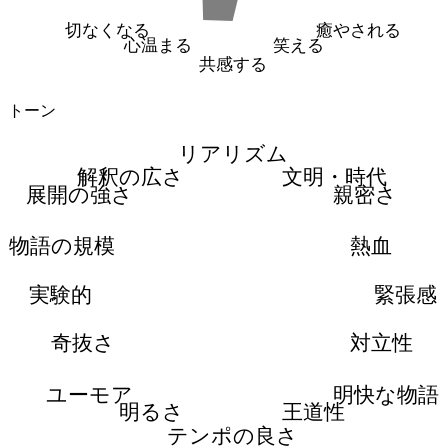
切なくなる
癒やされる
心温まる
笑える
共感する
トーン
リアリズム
解釈の広さ
文明・時代
展開の強さ
親密さ
物語の規模
熱血
実験的
緊張感
奇抜さ
対立性
ユーモア
明快な物語
明るさ
王道性
テンポの良さ