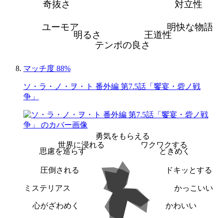
奇抜さ
対立性
ユーモア
明快な物語
明るさ
王道性
テンポの良さ
マッチ度 88%
ソ・ラ・ノ・ヲ・ト 番外編 第7.5話「饗宴・砦ノ戦
争」
勇気をもらえる
世界に浸れる
ワクワクする
思慮を巡らす
ときめく
圧倒される
ドキッとする
ミステリアス
かっこいい
心がざわめく
かわいい