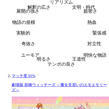
リアリズム
解釈の広さ
文明・時代
展開の強さ
親密さ
物語の規模
熱血
実験的
緊張感
奇抜さ
対立性
ユーモア
明快な物語
明るさ
王道性
テンポの良さ
マッチ度 91%
劇場版 前橋ウィッチーズ ～魔女見習いのエモエモリー
ズ～