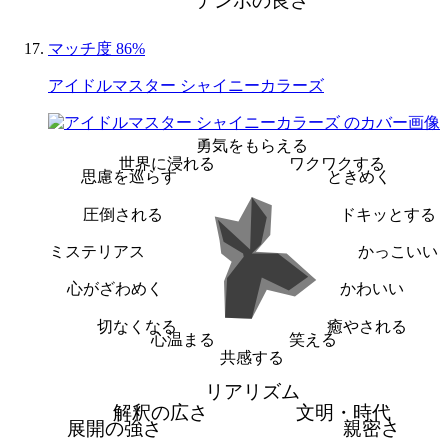
テンポの良さ
マッチ度 86%
アイドルマスター シャイニーカラーズ
勇気をもらえる
世界に浸れる
ワクワクする
思慮を巡らす
ときめく
圧倒される
ドキッとする
ミステリアス
かっこいい
心がざわめく
かわいい
切なくなる
癒やされる
心温まる
笑える
共感する
リアリズム
解釈の広さ
文明・時代
展開の強さ
親密さ