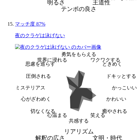
明るさ
王道性
テンポの良さ
マッチ度 87%
夜のクラゲは泳げない
勇気をもらえる
世界に浸れる
ワクワクする
思慮を巡らす
ときめく
圧倒される
ドキッとする
ミステリアス
かっこいい
心がざわめく
かわいい
切なくなる
癒やされる
心温まる
笑える
共感する
リアリズム
解釈の広さ
文明・時代