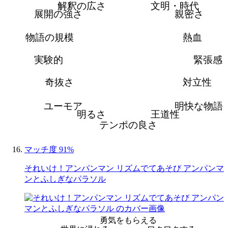
解釈の広さ
文明・時代
展開の強さ
親密さ
物語の規模
熱血
実験的
緊張感
奇抜さ
対立性
ユーモア
明快な物語
明るさ
王道性
テンポの良さ
マッチ度 91%
それいけ！アンパンマン リズムでてあそび アンパンマ
ンとふしぎなパラソル
勇気をもらえる