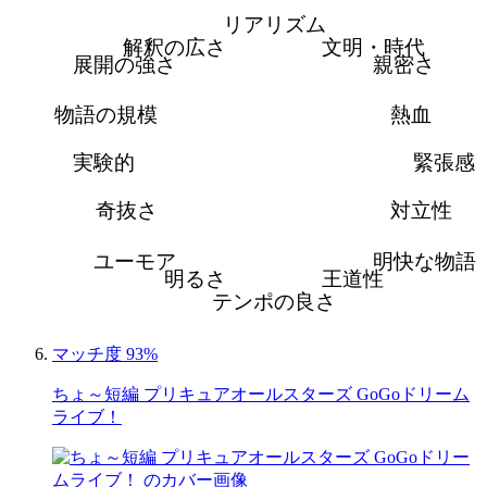
リアリズム
解釈の広さ
文明・時代
展開の強さ
親密さ
物語の規模
熱血
実験的
緊張感
奇抜さ
対立性
ユーモア
明快な物語
明るさ
王道性
テンポの良さ
マッチ度 93%
ちょ～短編 プリキュアオールスターズ GoGoドリーム
ライブ！