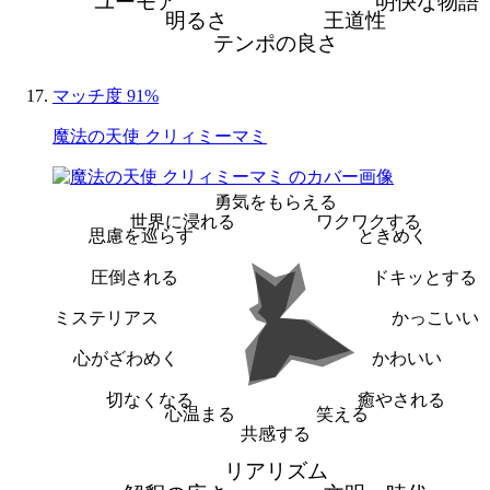
ユーモア
明快な物語
明るさ
王道性
テンポの良さ
マッチ度 91%
魔法の天使 クリィミーマミ
勇気をもらえる
世界に浸れる
ワクワクする
思慮を巡らす
ときめく
圧倒される
ドキッとする
ミステリアス
かっこいい
心がざわめく
かわいい
切なくなる
癒やされる
心温まる
笑える
共感する
リアリズム