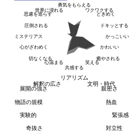
勇気をもらえる
世界に浸れる
ワクワクする
思慮を巡らす
ときめく
圧倒される
ドキッとする
ミステリアス
かっこいい
心がざわめく
かわいい
切なくなる
癒やされる
心温まる
笑える
共感する
リアリズム
解釈の広さ
文明・時代
展開の強さ
親密さ
物語の規模
熱血
実験的
緊張感
奇抜さ
対立性