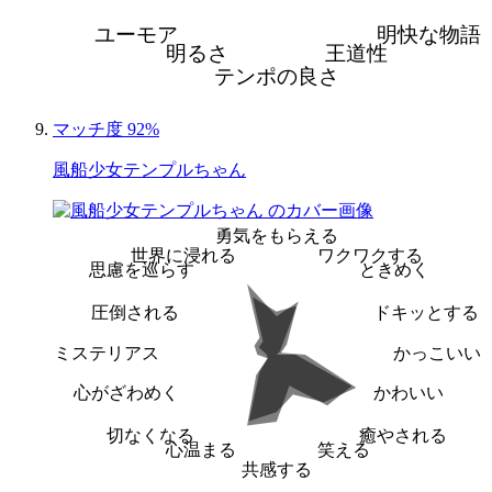
ユーモア
明快な物語
明るさ
王道性
テンポの良さ
マッチ度 92%
風船少女テンプルちゃん
勇気をもらえる
世界に浸れる
ワクワクする
思慮を巡らす
ときめく
圧倒される
ドキッとする
ミステリアス
かっこいい
心がざわめく
かわいい
切なくなる
癒やされる
心温まる
笑える
共感する