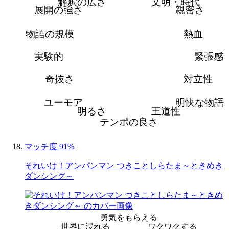
解釈の広さ
文明・時代
展開の強さ
親密さ
物語の規模
熱血
実験的
緊張感
奇抜さ
対立性
ユーモア
明快な物語
明るさ
王道性
テンポの良さ
マッチ度 91%
それいけ！アンパンマン つきことしらたま～ときめき
ダンシング～
勇気をもらえる
世界に浸れる
ワクワクする