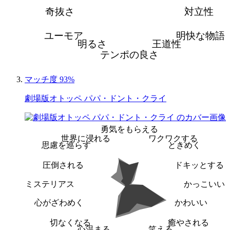
奇抜さ
対立性
ユーモア
明快な物語
明るさ
王道性
テンポの良さ
マッチ度 93%
劇場版オトッペ パパ・ドント・クライ
勇気をもらえる
世界に浸れる
ワクワクする
思慮を巡らす
ときめく
圧倒される
ドキッとする
ミステリアス
かっこいい
心がざわめく
かわいい
切なくなる
癒やされる
心温まる
笑える