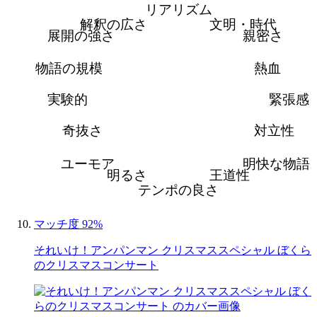
リアリズム
解釈の広さ
文明・時代
展開の強さ
親密さ
物語の規模
熱血
実験的
緊張感
奇抜さ
対立性
ユーモア
明快な物語
明るさ
王道性
テンポの良さ
マッチ度 92%
それいけ！アンパンマン クリスマススペシャル ぼくら
のクリスマスコンサート