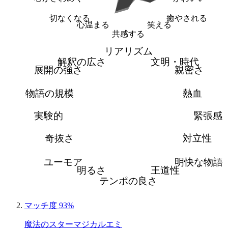
切なくなる
癒やされる
心温まる
笑える
共感する
リアリズム
解釈の広さ
文明・時代
展開の強さ
親密さ
物語の規模
熱血
実験的
緊張感
奇抜さ
対立性
ユーモア
明快な物語
明るさ
王道性
テンポの良さ
マッチ度 93%
魔法のスターマジカルエミ