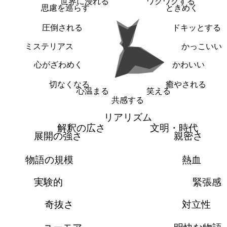
世界に浸れる
ワクワクする
思慮を巡らす
ときめく
圧倒される
ドキッとする
ミステリアス
かっこいい
心がざわめく
かわいい
切なくなる
癒やされる
心温まる
笑える
共感する
リアリズム
解釈の広さ
文明・時代
展開の強さ
親密さ
物語の規模
熱血
実験的
緊張感
奇抜さ
対立性