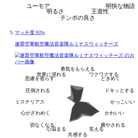
ユーモア
明快な物語
明るさ
王道性
テンポの良さ
マッチ度 93%
連盟空軍航空魔法音楽隊ルミナスウィッチーズ
勇気をもらえる
世界に浸れる
ワクワクする
思慮を巡らす
ときめく
圧倒される
ドキッとする
ミステリアス
かっこいい
心がざわめく
かわいい
切なくなる
癒やされる
心温まる
笑える
共感する