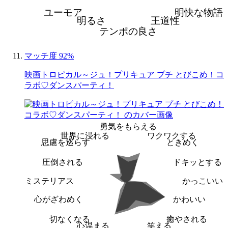
ユーモア
明快な物語
明るさ
王道性
テンポの良さ
マッチ度 92%
映画トロピカル～ジュ！プリキュア プチ とびこめ！コ
ラボ♡ダンスパーティ！
勇気をもらえる
世界に浸れる
ワクワクする
思慮を巡らす
ときめく
圧倒される
ドキッとする
ミステリアス
かっこいい
心がざわめく
かわいい
切なくなる
癒やされる
心温まる
笑える