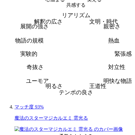
共感する
リアリズム
解釈の広さ
文明・時代
展開の強さ
親密さ
物語の規模
熱血
実験的
緊張感
奇抜さ
対立性
ユーモア
明快な物語
明るさ
王道性
テンポの良さ
マッチ度 93%
魔法のスターマジカルエミ 雲光る