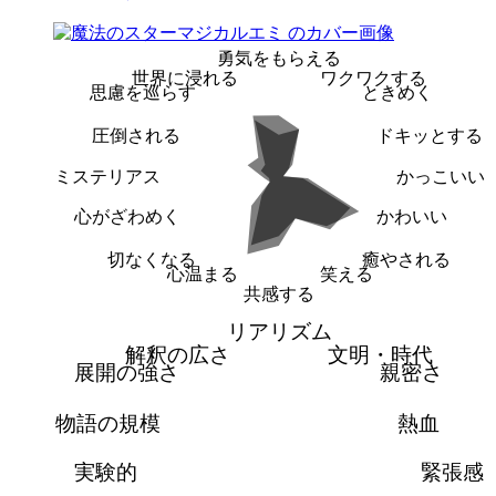
勇気をもらえる
世界に浸れる
ワクワクする
思慮を巡らす
ときめく
圧倒される
ドキッとする
ミステリアス
かっこいい
心がざわめく
かわいい
切なくなる
癒やされる
心温まる
笑える
共感する
リアリズム
解釈の広さ
文明・時代
展開の強さ
親密さ
物語の規模
熱血
実験的
緊張感