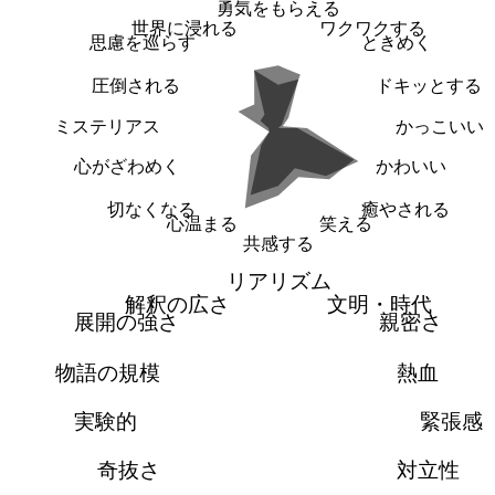
勇気をもらえる
世界に浸れる
ワクワクする
思慮を巡らす
ときめく
圧倒される
ドキッとする
ミステリアス
かっこいい
心がざわめく
かわいい
切なくなる
癒やされる
心温まる
笑える
共感する
リアリズム
解釈の広さ
文明・時代
展開の強さ
親密さ
物語の規模
熱血
実験的
緊張感
奇抜さ
対立性