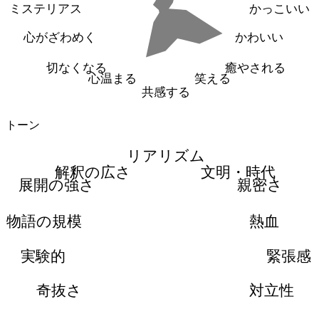
ミステリアス
かっこいい
心がざわめく
かわいい
切なくなる
癒やされる
心温まる
笑える
共感する
トーン
リアリズム
解釈の広さ
文明・時代
展開の強さ
親密さ
物語の規模
熱血
実験的
緊張感
奇抜さ
対立性