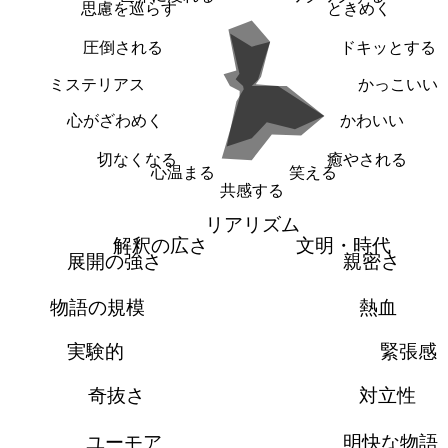
思慮を巡らす
ときめく
圧倒される
ドキッとする
ミステリアス
かっこいい
心がざわめく
かわいい
切なくなる
癒やされる
心温まる
笑える
共感する
リアリズム
解釈の広さ
文明・時代
展開の強さ
親密さ
物語の規模
熱血
実験的
緊張感
奇抜さ
対立性
ユーモア
明快な物語