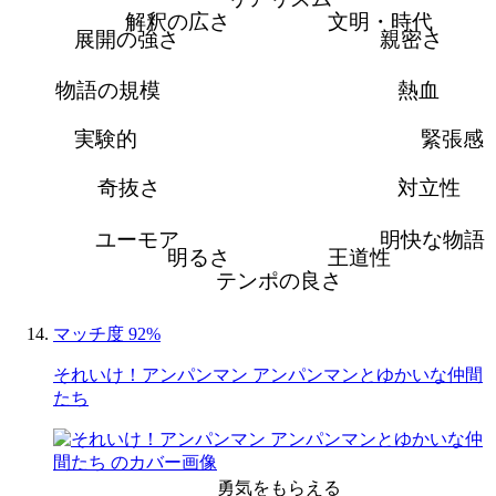
解釈の広さ
文明・時代
展開の強さ
親密さ
物語の規模
熱血
実験的
緊張感
奇抜さ
対立性
ユーモア
明快な物語
明るさ
王道性
テンポの良さ
マッチ度 92%
それいけ！アンパンマン アンパンマンとゆかいな仲間
たち
勇気をもらえる