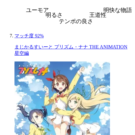
ユーモア
明快な物語
明るさ
王道性
テンポの良さ
マッチ度 92%
まじかるすいーと プリズム・ナナ THE ANIMATION
星空編