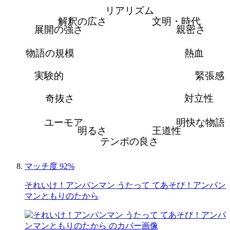
リアリズム
解釈の広さ
文明・時代
展開の強さ
親密さ
物語の規模
熱血
実験的
緊張感
奇抜さ
対立性
ユーモア
明快な物語
明るさ
王道性
テンポの良さ
マッチ度 92%
それいけ！アンパンマン うたって てあそび！アンパン
マンともりのたから