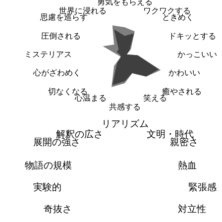
勇気をもらえる
世界に浸れる
ワクワクする
思慮を巡らす
ときめく
圧倒される
ドキッとする
ミステリアス
かっこいい
心がざわめく
かわいい
切なくなる
癒やされる
心温まる
笑える
共感する
リアリズム
解釈の広さ
文明・時代
展開の強さ
親密さ
物語の規模
熱血
実験的
緊張感
奇抜さ
対立性