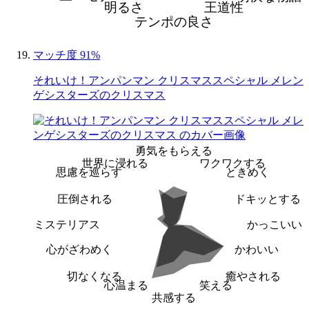
明るさ
王道性
テンポの良さ
マッチ度 91%
それいけ！アンパンマン クリスマススペシャル メレン
ゲシスターズのクリスマス
勇気をもらえる
世界に浸れる
ワクワクする
思慮を巡らす
ときめく
圧倒される
ドキッとする
ミステリアス
かっこいい
心がざわめく
かわいい
切なくなる
癒やされる
心温まる
笑える
共感する