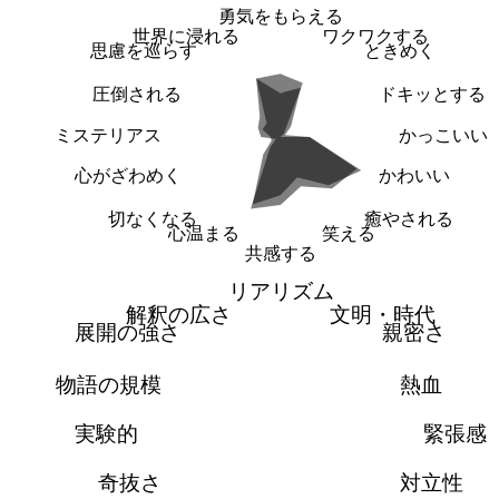
勇気をもらえる
世界に浸れる
ワクワクする
思慮を巡らす
ときめく
圧倒される
ドキッとする
ミステリアス
かっこいい
心がざわめく
かわいい
切なくなる
癒やされる
心温まる
笑える
共感する
リアリズム
解釈の広さ
文明・時代
展開の強さ
親密さ
物語の規模
熱血
実験的
緊張感
奇抜さ
対立性