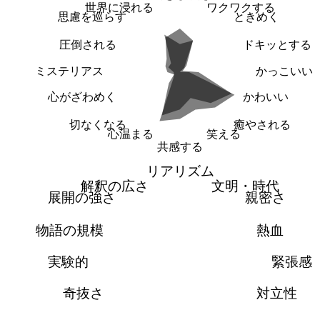
世界に浸れる
ワクワクする
思慮を巡らす
ときめく
圧倒される
ドキッとする
ミステリアス
かっこいい
心がざわめく
かわいい
切なくなる
癒やされる
心温まる
笑える
共感する
リアリズム
解釈の広さ
文明・時代
展開の強さ
親密さ
物語の規模
熱血
実験的
緊張感
奇抜さ
対立性