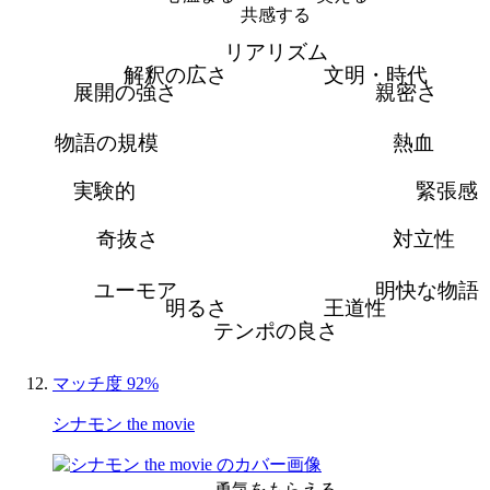
共感する
リアリズム
解釈の広さ
文明・時代
展開の強さ
親密さ
物語の規模
熱血
実験的
緊張感
奇抜さ
対立性
ユーモア
明快な物語
明るさ
王道性
テンポの良さ
マッチ度 92%
シナモン the movie
勇気をもらえる