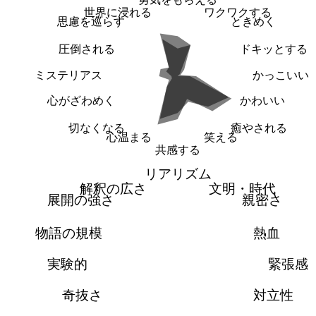
世界に浸れる
ワクワクする
思慮を巡らす
ときめく
圧倒される
ドキッとする
ミステリアス
かっこいい
心がざわめく
かわいい
切なくなる
癒やされる
心温まる
笑える
共感する
リアリズム
解釈の広さ
文明・時代
展開の強さ
親密さ
物語の規模
熱血
実験的
緊張感
奇抜さ
対立性