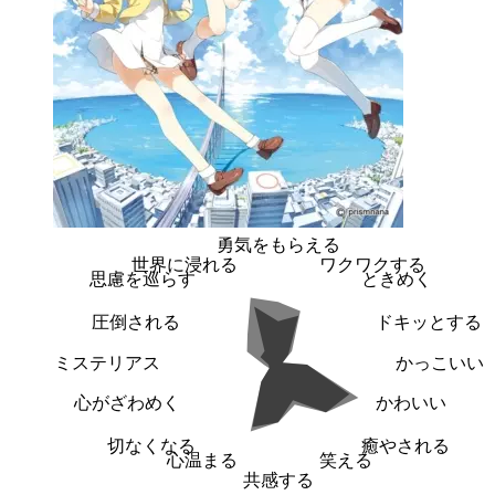
勇気をもらえる
世界に浸れる
ワクワクする
思慮を巡らす
ときめく
圧倒される
ドキッとする
ミステリアス
かっこいい
心がざわめく
かわいい
切なくなる
癒やされる
心温まる
笑える
共感する