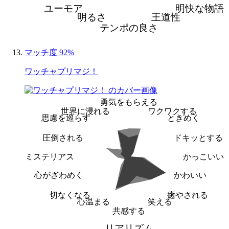
ユーモア
明快な物語
明るさ
王道性
テンポの良さ
マッチ度 92%
ワッチャプリマジ！
勇気をもらえる
世界に浸れる
ワクワクする
思慮を巡らす
ときめく
圧倒される
ドキッとする
ミステリアス
かっこいい
心がざわめく
かわいい
切なくなる
癒やされる
心温まる
笑える
共感する
リアリズム