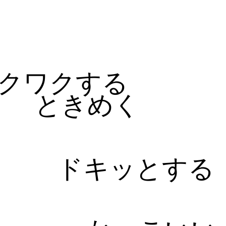
る
クワクする
ときめく
ドキッとする