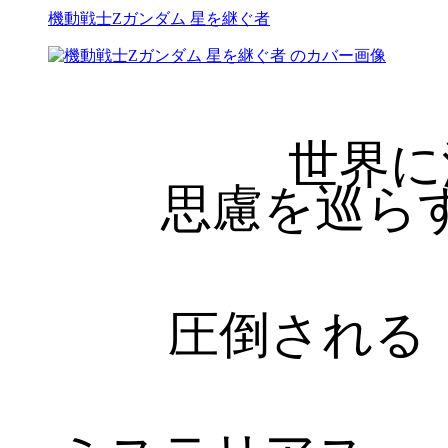
機動戦士Zガンダム 星を継ぐ者
世界に
思慮を巡ら
圧倒される