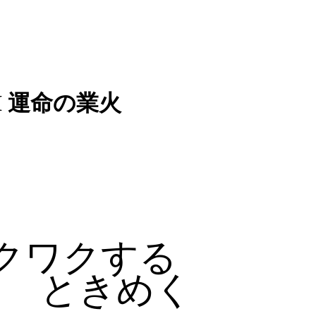
I 運命の業火
クワクする
ときめく