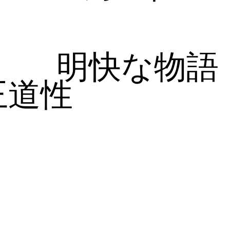
明快な物語
王道性