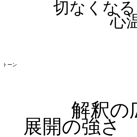
切なくなる
心
トーン
解釈の
展開の強さ