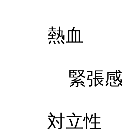
熱血
緊張感
対立性