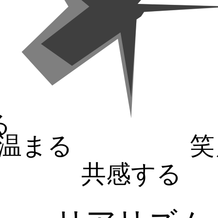
る
温まる
笑
共感する