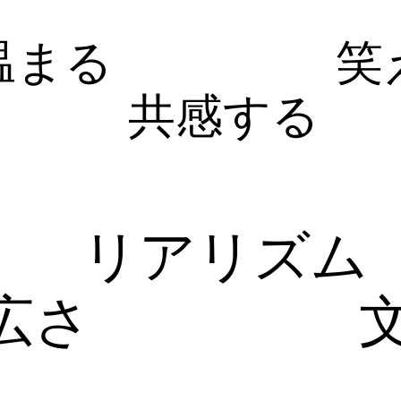
温まる
笑
共感する
リアリズム
広さ