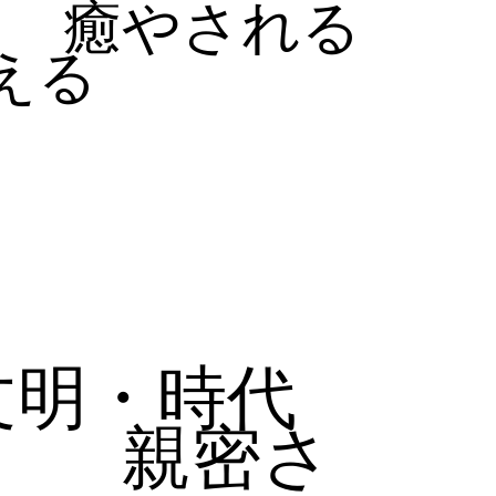
癒やされる
える
文明・時代
親密さ