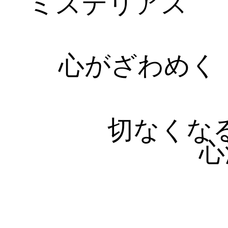
ミステリアス
心がざわめく
切なくな
心