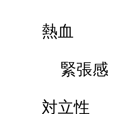
熱血
緊張感
対立性