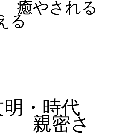
癒やされる
える
文明・時代
親密さ