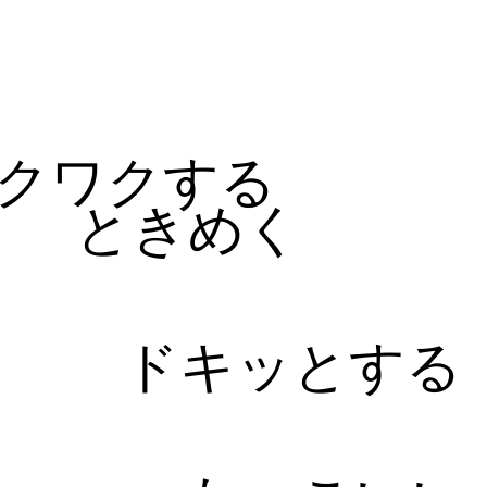
る
クワクする
ときめく
ドキッとする