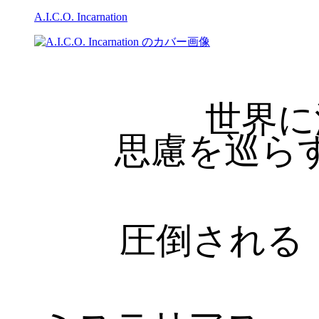
A.I.C.O. Incarnation
世界に
思慮を巡ら
圧倒される