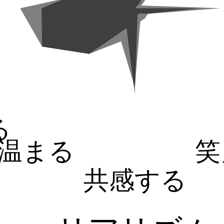
る
温まる
笑
共感する