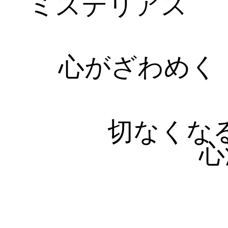
ミステリアス
心がざわめく
切なくな
心