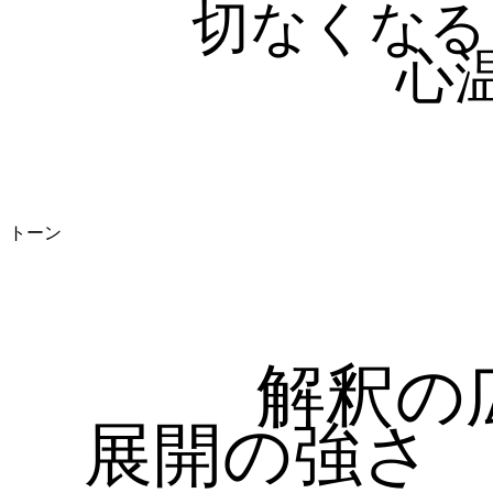
切なくなる
心
トーン
解釈の
展開の強さ