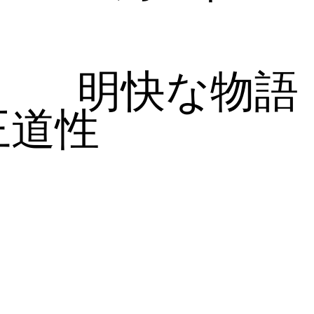
明快な物語
王道性