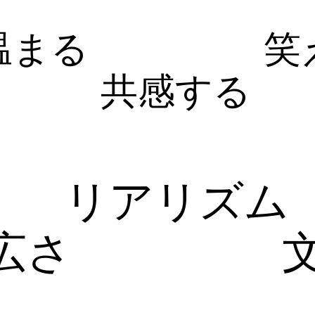
温まる
笑
共感する
リアリズム
広さ