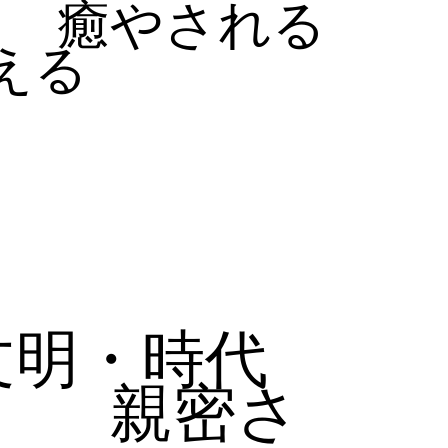
癒やされる
える
文明・時代
親密さ