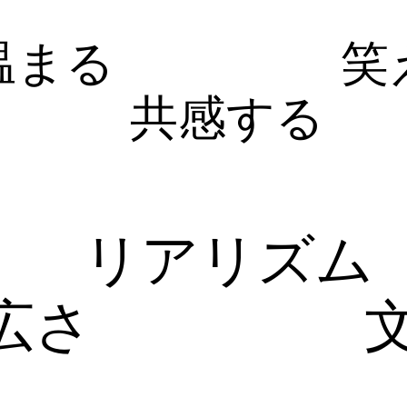
温まる
笑
共感する
リアリズム
広さ