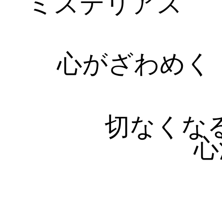
ミステリアス
心がざわめく
切なくな
心