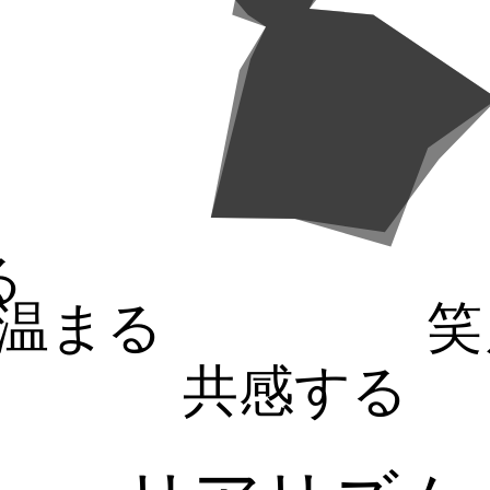
る
温まる
笑
共感する