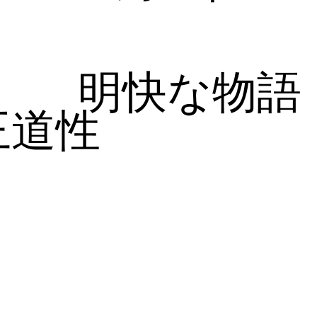
明快な物語
王道性