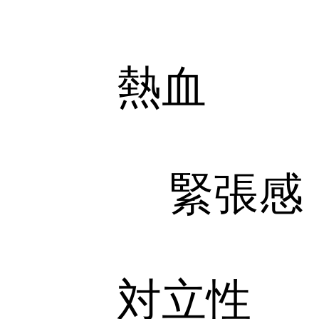
熱血
緊張感
対立性