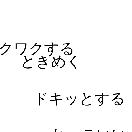
る
クワクする
ときめく
ドキッとする