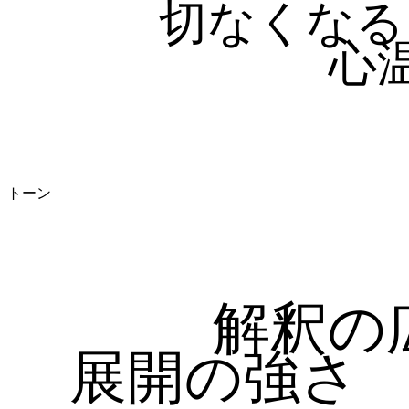
切なくなる
心
トーン
解釈の
展開の強さ