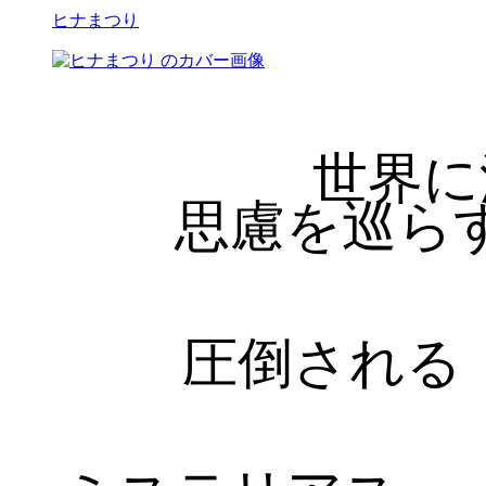
ヒナまつり
世界に
思慮を巡ら
圧倒される