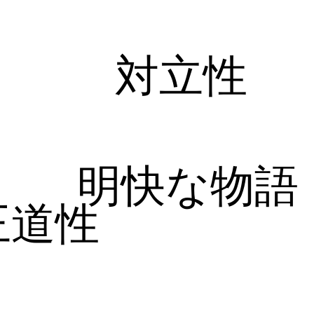
対立性
明快な物語
王道性