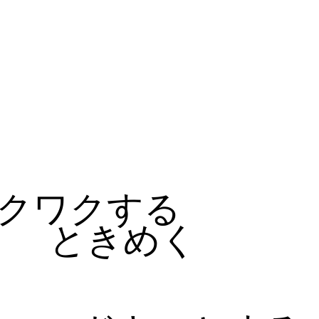
る
クワクする
ときめく