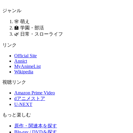
ジャンル
🌸 萌え
🏫 学園・部活
🌿 日常・スローライフ
リンク
Official Site
Annict
MyAnimeList
Wikipedia
視聴リンク
Amazon Prime Video
dアニメストア
U-NEXT
もっと楽しむ
原作・関連本を探す
Blu-ray / DVDを探す