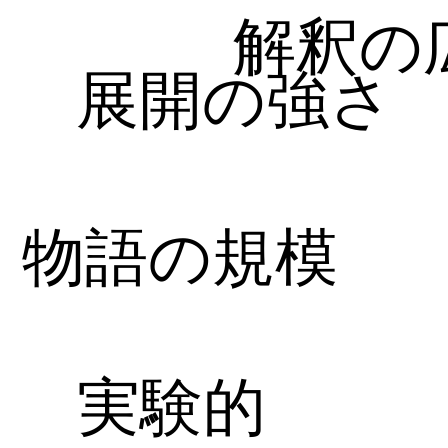
解釈の
展開の強さ
物語の規模
実験的