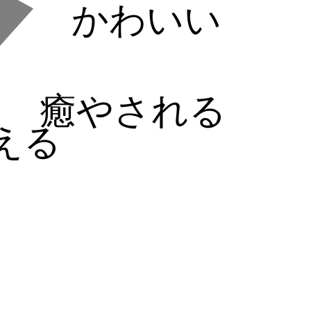
かわいい
癒やされる
える