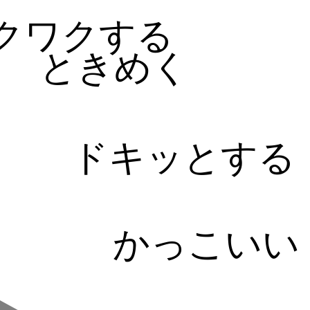
クワクする
ときめく
ドキッとする
かっこいい