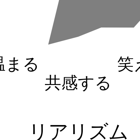
温まる
笑
共感する
リアリズム