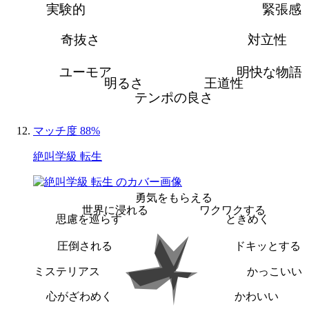
実験的
緊張感
奇抜さ
対立性
ユーモア
明快な物語
明るさ
王道性
テンポの良さ
マッチ度 88%
絶叫学級 転生
勇気をもらえる
世界に浸れる
ワクワクする
思慮を巡らす
ときめく
圧倒される
ドキッとする
ミステリアス
かっこいい
心がざわめく
かわいい