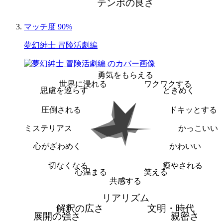
テンポの良さ
マッチ度 90%
夢幻紳士 冒険活劇編
勇気をもらえる
世界に浸れる
ワクワクする
思慮を巡らす
ときめく
圧倒される
ドキッとする
ミステリアス
かっこいい
心がざわめく
かわいい
切なくなる
癒やされる
心温まる
笑える
共感する
リアリズム
解釈の広さ
文明・時代
展開の強さ
親密さ