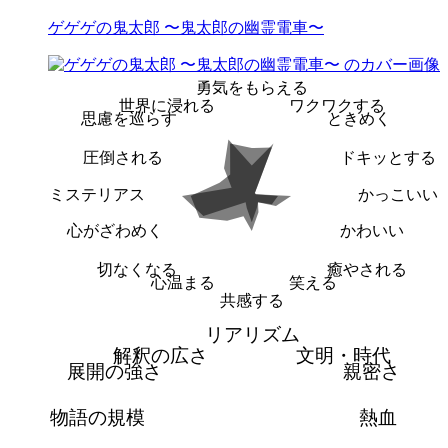
ゲゲゲの鬼太郎 〜鬼太郎の幽霊電車〜
勇気をもらえる
世界に浸れる
ワクワクする
思慮を巡らす
ときめく
圧倒される
ドキッとする
ミステリアス
かっこいい
心がざわめく
かわいい
切なくなる
癒やされる
心温まる
笑える
共感する
リアリズム
解釈の広さ
文明・時代
展開の強さ
親密さ
物語の規模
熱血