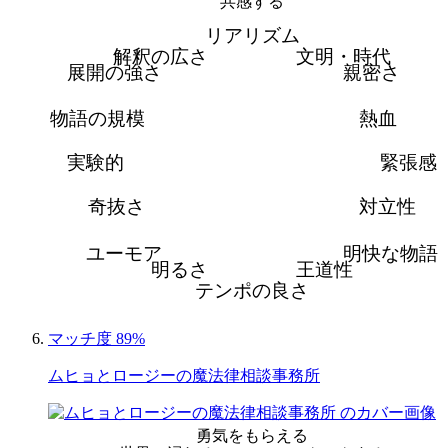
共感する
リアリズム
解釈の広さ
文明・時代
展開の強さ
親密さ
物語の規模
熱血
実験的
緊張感
奇抜さ
対立性
ユーモア
明快な物語
明るさ
王道性
テンポの良さ
マッチ度 89%
ムヒョとロージーの魔法律相談事務所
勇気をもらえる