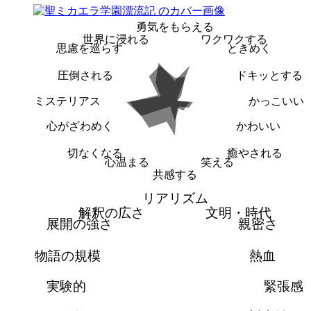
勇気をもらえる
世界に浸れる
ワクワクする
思慮を巡らす
ときめく
圧倒される
ドキッとする
ミステリアス
かっこいい
心がざわめく
かわいい
切なくなる
癒やされる
心温まる
笑える
共感する
リアリズム
解釈の広さ
文明・時代
展開の強さ
親密さ
物語の規模
熱血
実験的
緊張感