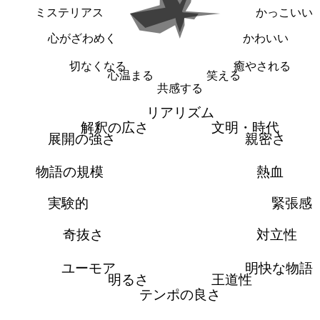
ミステリアス
かっこいい
心がざわめく
かわいい
切なくなる
癒やされる
心温まる
笑える
共感する
リアリズム
解釈の広さ
文明・時代
展開の強さ
親密さ
物語の規模
熱血
実験的
緊張感
奇抜さ
対立性
ユーモア
明快な物語
明るさ
王道性
テンポの良さ