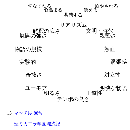
切なくなる
癒やされる
心温まる
笑える
共感する
リアリズム
解釈の広さ
文明・時代
展開の強さ
親密さ
物語の規模
熱血
実験的
緊張感
奇抜さ
対立性
ユーモア
明快な物語
明るさ
王道性
テンポの良さ
マッチ度 88%
聖ミカエラ学園漂流記