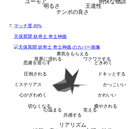
ユーモア
明快な物語
明るさ
王道性
テンポの良さ
マッチ度 89%
天保異聞 妖奇士 奇士神曲
勇気をもらえる
世界に浸れる
ワクワクする
思慮を巡らす
ときめく
圧倒される
ドキッとする
ミステリアス
かっこいい
心がざわめく
かわいい
切なくなる
癒やされる
心温まる
笑える
共感する
リアリズム