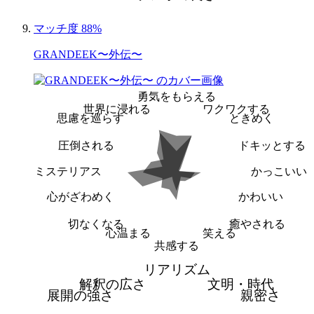
マッチ度 88%
GRANDEEK〜外伝〜
勇気をもらえる
世界に浸れる
ワクワクする
思慮を巡らす
ときめく
圧倒される
ドキッとする
ミステリアス
かっこいい
心がざわめく
かわいい
切なくなる
癒やされる
心温まる
笑える
共感する
リアリズム
解釈の広さ
文明・時代
展開の強さ
親密さ