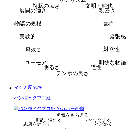
解釈の広さ
文明・時代
展開の強さ
親密さ
物語の規模
熱血
実験的
緊張感
奇抜さ
対立性
ユーモア
明快な物語
明るさ
王道性
テンポの良さ
マッチ度 91%
パン種とタマゴ姫
勇気をもらえる
世界に浸れる
ワクワクする
思慮を巡らす
ときめく