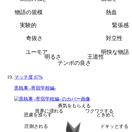
物語の規模
熱血
実験的
緊張感
奇抜さ
対立性
ユーモア
明快な物語
明るさ
王道性
テンポの良さ
マッチ度 87%
黒執事 -寄宿学校編-
勇気をもらえる
世界に浸れる
ワクワクする
思慮を巡らす
ときめく
圧倒される
ドキッとする