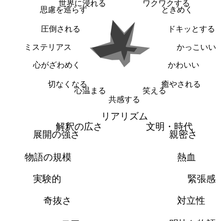
世界に浸れる
ワクワクする
思慮を巡らす
ときめく
圧倒される
ドキッとする
ミステリアス
かっこいい
心がざわめく
かわいい
切なくなる
癒やされる
心温まる
笑える
共感する
リアリズム
解釈の広さ
文明・時代
展開の強さ
親密さ
物語の規模
熱血
実験的
緊張感
奇抜さ
対立性