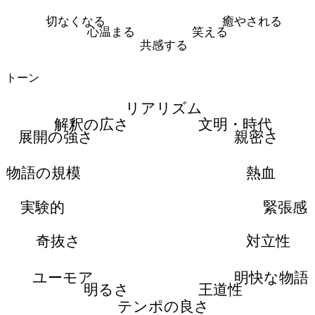
切なくなる
癒やされる
心温まる
笑える
共感する
トーン
リアリズム
解釈の広さ
文明・時代
展開の強さ
親密さ
物語の規模
熱血
実験的
緊張感
奇抜さ
対立性
ユーモア
明快な物語
明るさ
王道性
テンポの良さ