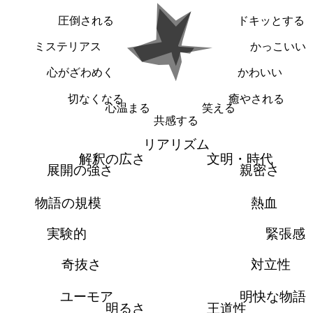
圧倒される
ドキッとする
ミステリアス
かっこいい
心がざわめく
かわいい
切なくなる
癒やされる
心温まる
笑える
共感する
リアリズム
解釈の広さ
文明・時代
展開の強さ
親密さ
物語の規模
熱血
実験的
緊張感
奇抜さ
対立性
ユーモア
明快な物語
明るさ
王道性