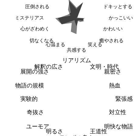
圧倒される
ドキッとする
ミステリアス
かっこいい
心がざわめく
かわいい
切なくなる
癒やされる
心温まる
笑える
共感する
リアリズム
解釈の広さ
文明・時代
展開の強さ
親密さ
物語の規模
熱血
実験的
緊張感
奇抜さ
対立性
ユーモア
明快な物語
明るさ
王道性