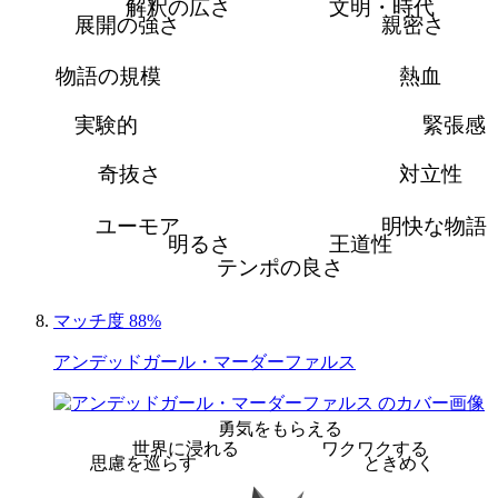
解釈の広さ
文明・時代
展開の強さ
親密さ
物語の規模
熱血
実験的
緊張感
奇抜さ
対立性
ユーモア
明快な物語
明るさ
王道性
テンポの良さ
マッチ度 88%
アンデッドガール・マーダーファルス
勇気をもらえる
世界に浸れる
ワクワクする
思慮を巡らす
ときめく