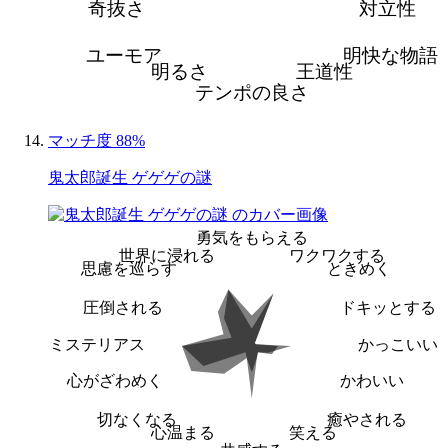
奇抜さ
対立性
ユーモア
明快な物語
明るさ
王道性
テンポの良さ
マッチ度 88%
鬼太郎誕生 ゲゲゲの謎
勇気をもらえる
世界に浸れる
ワクワクする
思慮を巡らす
ときめく
圧倒される
ドキッとする
ミステリアス
かっこいい
心がざわめく
かわいい
切なくなる
癒やされる
心温まる
笑える