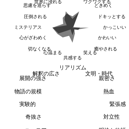
世界に浸れる
ワクワクする
思慮を巡らす
ときめく
圧倒される
ドキッとする
ミステリアス
かっこいい
心がざわめく
かわいい
切なくなる
癒やされる
心温まる
笑える
共感する
リアリズム
解釈の広さ
文明・時代
展開の強さ
親密さ
物語の規模
熱血
実験的
緊張感
奇抜さ
対立性