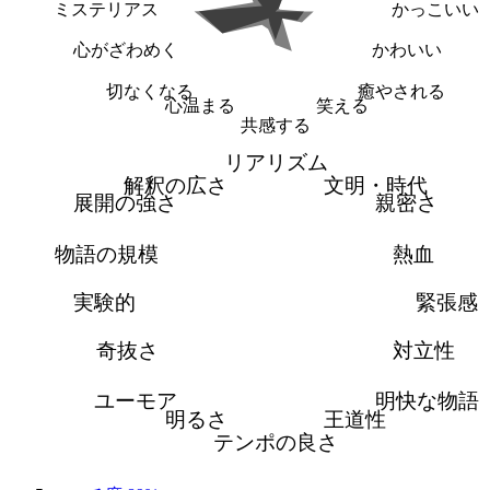
ミステリアス
かっこいい
心がざわめく
かわいい
切なくなる
癒やされる
心温まる
笑える
共感する
リアリズム
解釈の広さ
文明・時代
展開の強さ
親密さ
物語の規模
熱血
実験的
緊張感
奇抜さ
対立性
ユーモア
明快な物語
明るさ
王道性
テンポの良さ