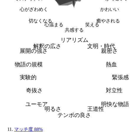
心がざわめく
かわいい
切なくなる
癒やされる
心温まる
笑える
共感する
リアリズム
解釈の広さ
文明・時代
展開の強さ
親密さ
物語の規模
熱血
実験的
緊張感
奇抜さ
対立性
ユーモア
明快な物語
明るさ
王道性
テンポの良さ
マッチ度 88%