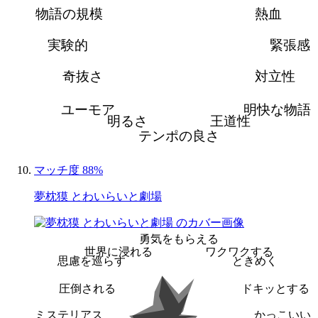
物語の規模
熱血
実験的
緊張感
奇抜さ
対立性
ユーモア
明快な物語
明るさ
王道性
テンポの良さ
マッチ度 88%
夢枕獏 とわいらいと劇場
勇気をもらえる
世界に浸れる
ワクワクする
思慮を巡らす
ときめく
圧倒される
ドキッとする
ミステリアス
かっこいい