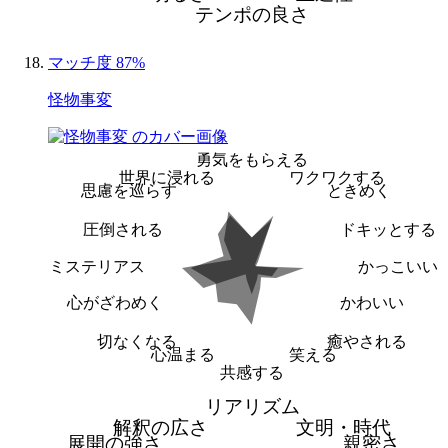
テンポの良さ
マッチ度 87%
怪物事変
勇気をもらえる
世界に浸れる
ワクワクする
思慮を巡らす
ときめく
圧倒される
ドキッとする
ミステリアス
かっこいい
心がざわめく
かわいい
切なくなる
癒やされる
心温まる
笑える
共感する
リアリズム
解釈の広さ
文明・時代
展開の強さ
親密さ