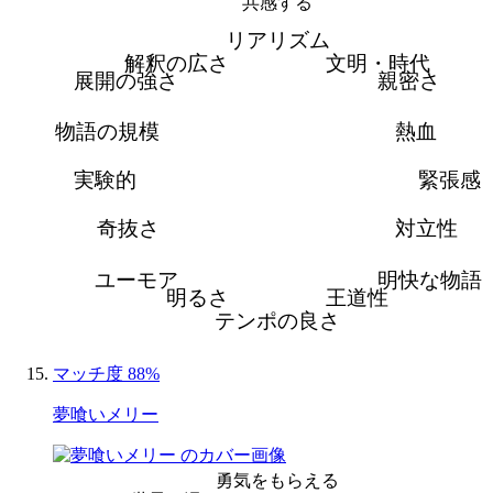
共感する
リアリズム
解釈の広さ
文明・時代
展開の強さ
親密さ
物語の規模
熱血
実験的
緊張感
奇抜さ
対立性
ユーモア
明快な物語
明るさ
王道性
テンポの良さ
マッチ度 88%
夢喰いメリー
勇気をもらえる