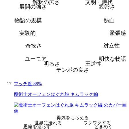
解釈の広さ
文明・時代
展開の強さ
親密さ
物語の規模
熱血
実験的
緊張感
奇抜さ
対立性
ユーモア
明快な物語
明るさ
王道性
テンポの良さ
マッチ度 88%
魔術士オーフェンはぐれ旅 キムラック編
勇気をもらえる
世界に浸れる
ワクワクする
思慮を巡らす
ときめく