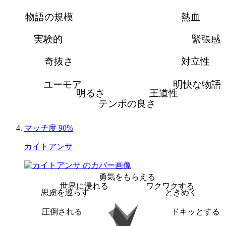
物語の規模
熱血
実験的
緊張感
奇抜さ
対立性
ユーモア
明快な物語
明るさ
王道性
テンポの良さ
マッチ度 90%
カイトアンサ
勇気をもらえる
世界に浸れる
ワクワクする
思慮を巡らす
ときめく
圧倒される
ドキッとする