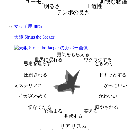
ユーモア
明快な物語
明るさ
王道性
テンポの良さ
マッチ度 88%
天狼 Sirius the Jaeger
勇気をもらえる
世界に浸れる
ワクワクする
思慮を巡らす
ときめく
圧倒される
ドキッとする
ミステリアス
かっこいい
心がざわめく
かわいい
切なくなる
癒やされる
心温まる
笑える
共感する
リアリズム