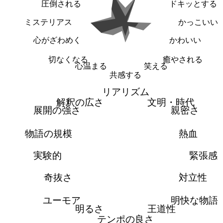
圧倒される
ドキッとする
ミステリアス
かっこいい
心がざわめく
かわいい
切なくなる
癒やされる
心温まる
笑える
共感する
リアリズム
解釈の広さ
文明・時代
展開の強さ
親密さ
物語の規模
熱血
実験的
緊張感
奇抜さ
対立性
ユーモア
明快な物語
明るさ
王道性
テンポの良さ