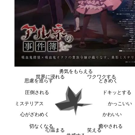
勇気をもらえる
世界に浸れる
ワクワクする
思慮を巡らす
ときめく
圧倒される
ドキッとする
ミステリアス
かっこいい
心がざわめく
かわいい
切なくなる
癒やされる
心温まる
笑える