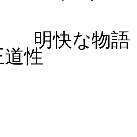
明快な物語
王道性