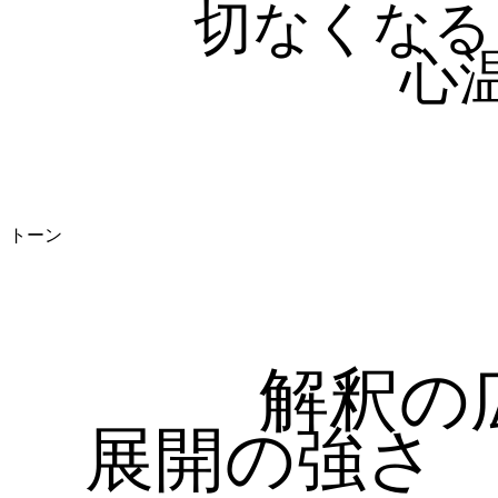
切なくなる
心
トーン
解釈の
展開の強さ