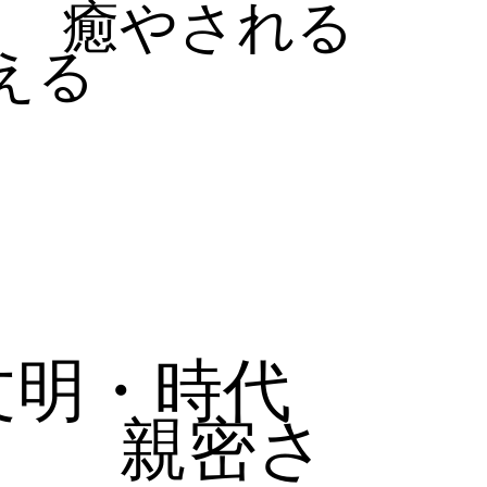
癒やされる
える
文明・時代
親密さ