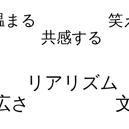
温まる
笑
共感する
リアリズム
広さ