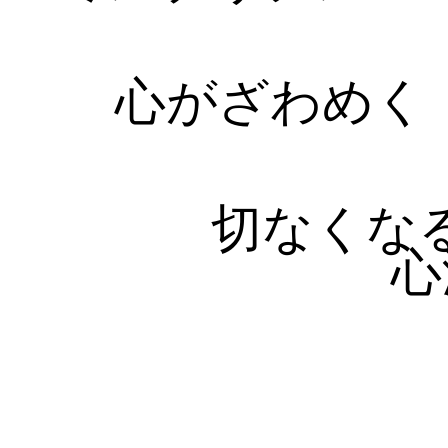
心がざわめく
切なくな
心