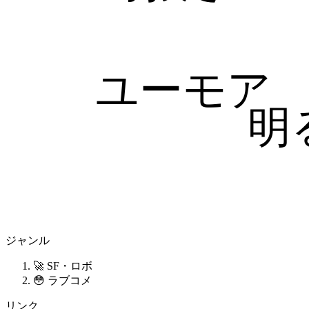
ユーモア
明
ジャンル
🚀 SF・ロボ
😳 ラブコメ
リンク