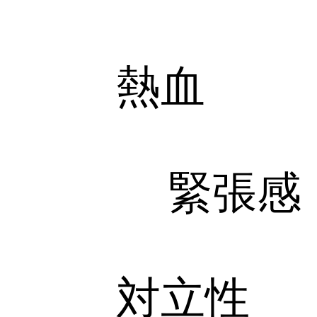
熱血
緊張感
対立性