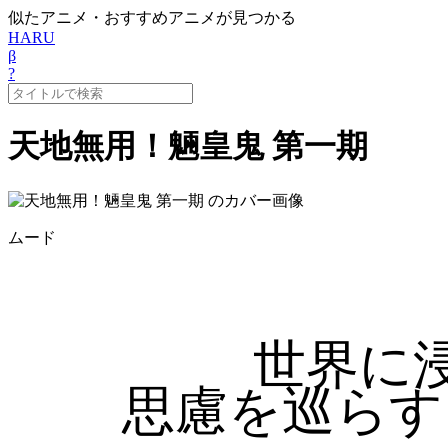
似たアニメ・おすすめアニメが見つかる
HARU
β
?
天地無用！魎皇鬼 第一期
ムード
世界に
思慮を巡らす