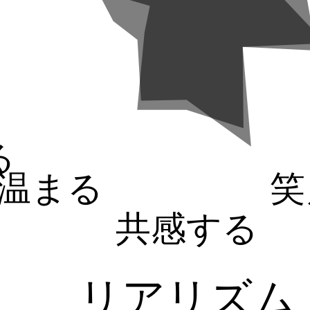
る
温まる
笑
共感する
リアリズム