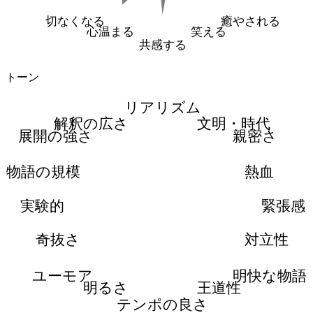
切なくなる
癒やされる
心温まる
笑える
共感する
トーン
リアリズム
解釈の広さ
文明・時代
展開の強さ
親密さ
物語の規模
熱血
実験的
緊張感
奇抜さ
対立性
ユーモア
明快な物語
明るさ
王道性
テンポの良さ