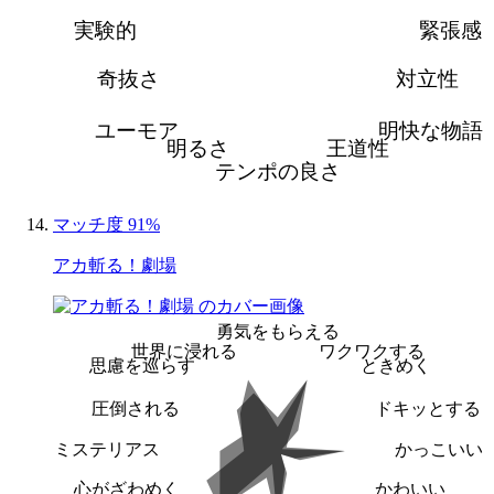
実験的
緊張感
奇抜さ
対立性
ユーモア
明快な物語
明るさ
王道性
テンポの良さ
マッチ度 91%
アカ斬る！劇場
勇気をもらえる
世界に浸れる
ワクワクする
思慮を巡らす
ときめく
圧倒される
ドキッとする
ミステリアス
かっこいい
心がざわめく
かわいい