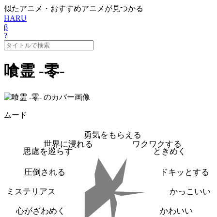
似たアニメ・おすすめアニメが見つかる
HARU
β
?
喰霊 -零-
ムード
勇気をもらえる
世界に浸れる
ワクワクする
思慮を巡らす
ときめく
圧倒される
ドキッとする
ミステリアス
かっこいい
心がざわめく
かわいい