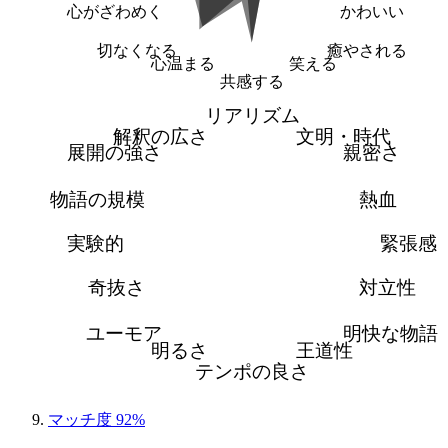
心がざわめく
かわいい
切なくなる
癒やされる
心温まる
笑える
共感する
リアリズム
解釈の広さ
文明・時代
展開の強さ
親密さ
物語の規模
熱血
実験的
緊張感
奇抜さ
対立性
ユーモア
明快な物語
明るさ
王道性
テンポの良さ
マッチ度 92%