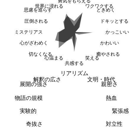
勇気をもらえる
世界に浸れる
ワクワクする
思慮を巡らす
ときめく
圧倒される
ドキッとする
ミステリアス
かっこいい
心がざわめく
かわいい
切なくなる
癒やされる
心温まる
笑える
共感する
リアリズム
解釈の広さ
文明・時代
展開の強さ
親密さ
物語の規模
熱血
実験的
緊張感
奇抜さ
対立性