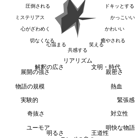
圧倒される
ドキッとする
ミステリアス
かっこいい
心がざわめく
かわいい
切なくなる
癒やされる
心温まる
笑える
共感する
リアリズム
解釈の広さ
文明・時代
展開の強さ
親密さ
物語の規模
熱血
実験的
緊張感
奇抜さ
対立性
ユーモア
明快な物語
明るさ
王道性