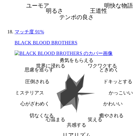
ユーモア
明快な物語
明るさ
王道性
テンポの良さ
マッチ度 91%
BLACK BLOOD BROTHERS
勇気をもらえる
世界に浸れる
ワクワクする
思慮を巡らす
ときめく
圧倒される
ドキッとする
ミステリアス
かっこいい
心がざわめく
かわいい
切なくなる
癒やされる
心温まる
笑える
共感する
リアリズム