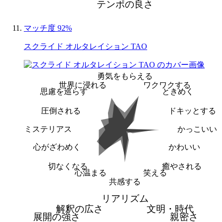
テンポの良さ
マッチ度 92%
スクライド オルタレイション TAO
勇気をもらえる
世界に浸れる
ワクワクする
思慮を巡らす
ときめく
圧倒される
ドキッとする
ミステリアス
かっこいい
心がざわめく
かわいい
切なくなる
癒やされる
心温まる
笑える
共感する
リアリズム
解釈の広さ
文明・時代
展開の強さ
親密さ