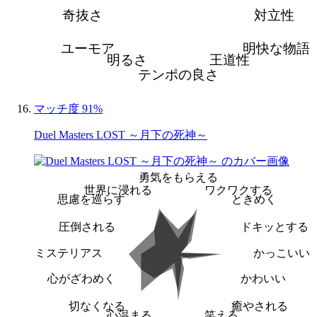
奇抜さ
対立性
ユーモア
明快な物語
明るさ
王道性
テンポの良さ
マッチ度 91%
Duel Masters LOST ～月下の死神～
勇気をもらえる
世界に浸れる
ワクワクする
思慮を巡らす
ときめく
圧倒される
ドキッとする
ミステリアス
かっこいい
心がざわめく
かわいい
切なくなる
癒やされる
心温まる
笑える