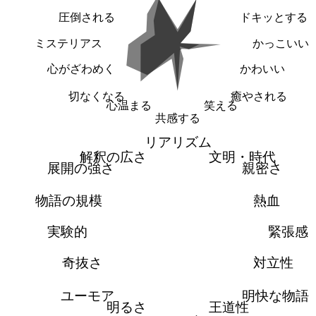
圧倒される
ドキッとする
ミステリアス
かっこいい
心がざわめく
かわいい
切なくなる
癒やされる
心温まる
笑える
共感する
リアリズム
解釈の広さ
文明・時代
展開の強さ
親密さ
物語の規模
熱血
実験的
緊張感
奇抜さ
対立性
ユーモア
明快な物語
明るさ
王道性