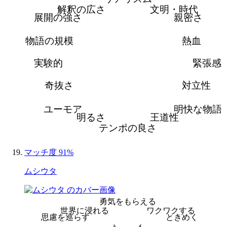
解釈の広さ
文明・時代
展開の強さ
親密さ
物語の規模
熱血
実験的
緊張感
奇抜さ
対立性
ユーモア
明快な物語
明るさ
王道性
テンポの良さ
マッチ度 91%
ムシウタ
勇気をもらえる
世界に浸れる
ワクワクする
思慮を巡らす
ときめく