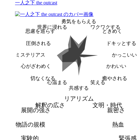
一人之下 the outcast
勇気をもらえる
世界に浸れる
ワクワクする
思慮を巡らす
ときめく
圧倒される
ドキッとする
ミステリアス
かっこいい
心がざわめく
かわいい
切なくなる
癒やされる
心温まる
笑える
共感する
リアリズム
解釈の広さ
文明・時代
展開の強さ
親密さ
物語の規模
熱血
実験的
緊張感