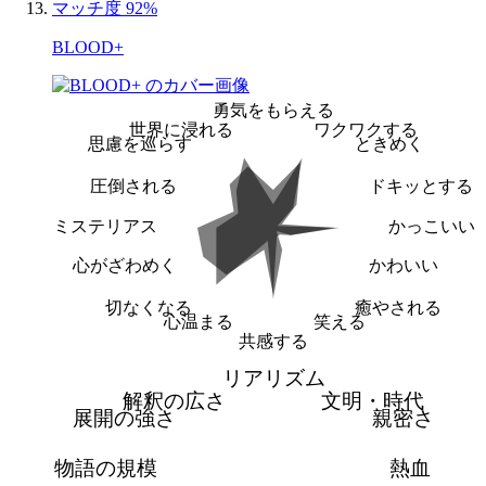
マッチ度 92%
BLOOD+
勇気をもらえる
世界に浸れる
ワクワクする
思慮を巡らす
ときめく
圧倒される
ドキッとする
ミステリアス
かっこいい
心がざわめく
かわいい
切なくなる
癒やされる
心温まる
笑える
共感する
リアリズム
解釈の広さ
文明・時代
展開の強さ
親密さ
物語の規模
熱血