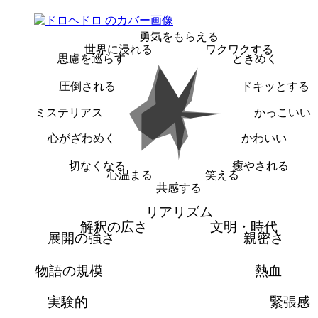
勇気をもらえる
世界に浸れる
ワクワクする
思慮を巡らす
ときめく
圧倒される
ドキッとする
ミステリアス
かっこいい
心がざわめく
かわいい
切なくなる
癒やされる
心温まる
笑える
共感する
リアリズム
解釈の広さ
文明・時代
展開の強さ
親密さ
物語の規模
熱血
実験的
緊張感