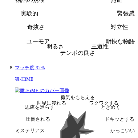
実験的
緊張感
奇抜さ
対立性
ユーモア
明快な物語
明るさ
王道性
テンポの良さ
マッチ度 92%
舞-HiME
勇気をもらえる
世界に浸れる
ワクワクする
思慮を巡らす
ときめく
圧倒される
ドキッとする
ミステリアス
かっこいい