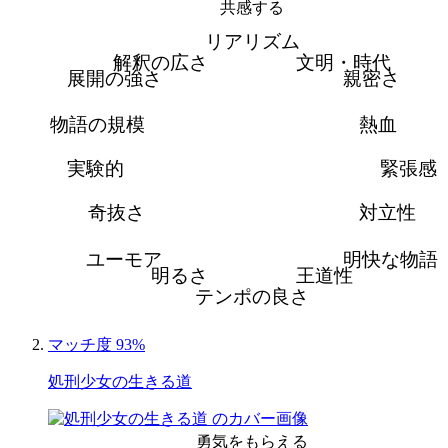
共感する
リアリズム
解釈の広さ
文明・時代
展開の強さ
親密さ
物語の規模
熱血
実験的
緊張感
奇抜さ
対立性
ユーモア
明快な物語
明るさ
王道性
テンポの良さ
マッチ度 93%
処刑少女の生きる道
勇気をもらえる