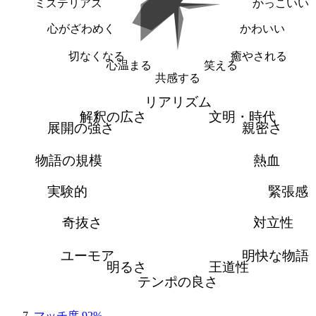
ミステリアス
かっこいい
心がざわめく
かわいい
切なくなる
癒やされる
心温まる
笑える
共感する
リアリズム
解釈の広さ
文明・時代
展開の強さ
親密さ
物語の規模
熱血
実験的
緊張感
奇抜さ
対立性
ユーモア
明快な物語
明るさ
王道性
テンポの良さ
マッチ度 92%