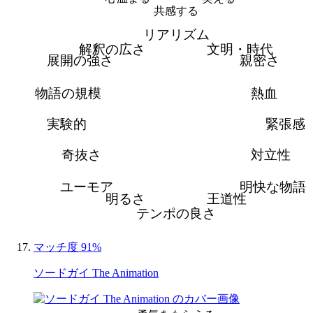
共感する
リアリズム
解釈の広さ
文明・時代
展開の強さ
親密さ
物語の規模
熱血
実験的
緊張感
奇抜さ
対立性
ユーモア
明快な物語
明るさ
王道性
テンポの良さ
マッチ度 91%
ソードガイ The Animation