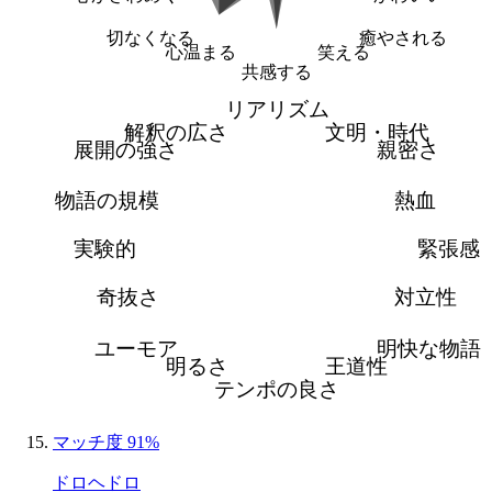
切なくなる
癒やされる
心温まる
笑える
共感する
リアリズム
解釈の広さ
文明・時代
展開の強さ
親密さ
物語の規模
熱血
実験的
緊張感
奇抜さ
対立性
ユーモア
明快な物語
明るさ
王道性
テンポの良さ
マッチ度 91%
ドロヘドロ