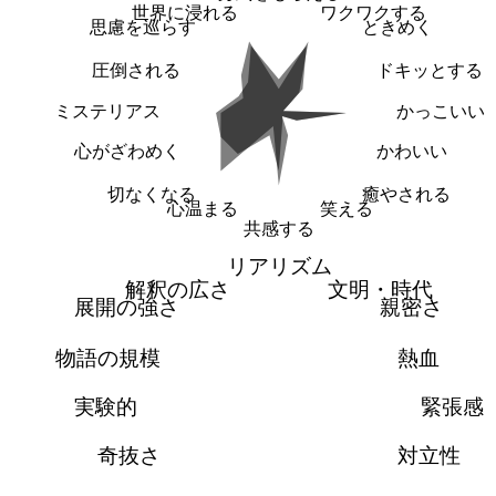
世界に浸れる
ワクワクする
思慮を巡らす
ときめく
圧倒される
ドキッとする
ミステリアス
かっこいい
心がざわめく
かわいい
切なくなる
癒やされる
心温まる
笑える
共感する
リアリズム
解釈の広さ
文明・時代
展開の強さ
親密さ
物語の規模
熱血
実験的
緊張感
奇抜さ
対立性