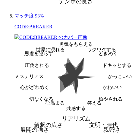
テンポの良さ
マッチ度 93%
CODE:BREAKER
勇気をもらえる
世界に浸れる
ワクワクする
思慮を巡らす
ときめく
圧倒される
ドキッとする
ミステリアス
かっこいい
心がざわめく
かわいい
切なくなる
癒やされる
心温まる
笑える
共感する
リアリズム
解釈の広さ
文明・時代
展開の強さ
親密さ