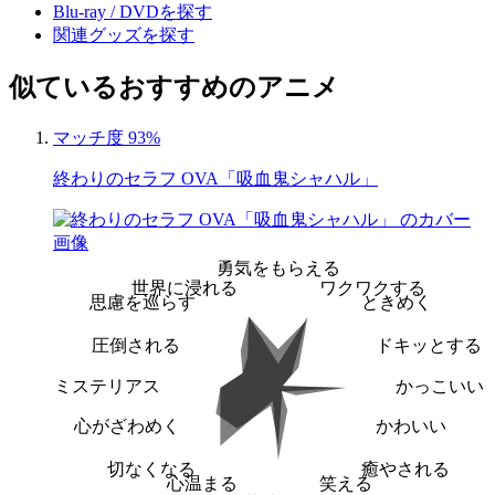
Blu-ray / DVDを探す
関連グッズを探す
似ているおすすめのアニメ
マッチ度 93%
終わりのセラフ OVA「吸血鬼シャハル」
勇気をもらえる
世界に浸れる
ワクワクする
思慮を巡らす
ときめく
圧倒される
ドキッとする
ミステリアス
かっこいい
心がざわめく
かわいい
切なくなる
癒やされる
心温まる
笑える