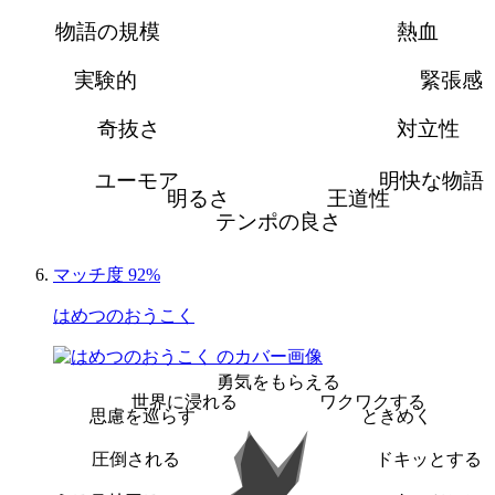
物語の規模
熱血
実験的
緊張感
奇抜さ
対立性
ユーモア
明快な物語
明るさ
王道性
テンポの良さ
マッチ度 92%
はめつのおうこく
勇気をもらえる
世界に浸れる
ワクワクする
思慮を巡らす
ときめく
圧倒される
ドキッとする