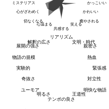
ミステリアス
かっこいい
心がざわめく
かわいい
切なくなる
癒やされる
心温まる
笑える
共感する
リアリズム
解釈の広さ
文明・時代
展開の強さ
親密さ
物語の規模
熱血
実験的
緊張感
奇抜さ
対立性
ユーモア
明快な物語
明るさ
王道性
テンポの良さ