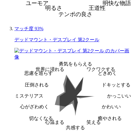
ユーモア
明快な物語
明るさ
王道性
テンポの良さ
マッチ度 93%
デッドマウント・デスプレイ 第2クール
勇気をもらえる
世界に浸れる
ワクワクする
思慮を巡らす
ときめく
圧倒される
ドキッとする
ミステリアス
かっこいい
心がざわめく
かわいい
切なくなる
癒やされる
心温まる
笑える
共感する