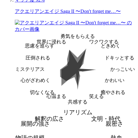
アクエリアンエイジ Saga II 〜Don't forget me…〜
勇気をもらえる
世界に浸れる
ワクワクする
思慮を巡らす
ときめく
圧倒される
ドキッとする
ミステリアス
かっこいい
心がざわめく
かわいい
切なくなる
癒やされる
心温まる
笑える
共感する
リアリズム
解釈の広さ
文明・時代
展開の強さ
親密さ
物語の規模
熱血