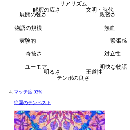
リアリズム
解釈の広さ
文明・時代
展開の強さ
親密さ
物語の規模
熱血
実験的
緊張感
奇抜さ
対立性
ユーモア
明快な物語
明るさ
王道性
テンポの良さ
マッチ度 93%
絶園のテンペスト