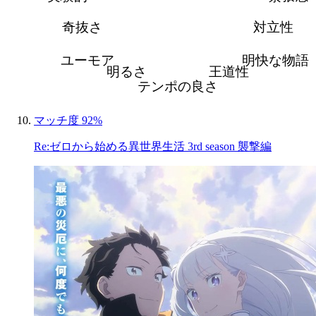
奇抜さ
対立性
ユーモア
明快な物語
明るさ
王道性
テンポの良さ
マッチ度 92%
Re:ゼロから始める異世界生活 3rd season 襲撃編