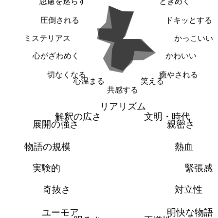
思慮を巡らす
ときめく
圧倒される
ドキッとする
ミステリアス
かっこいい
心がざわめく
かわいい
切なくなる
癒やされる
心温まる
笑える
共感する
リアリズム
解釈の広さ
文明・時代
展開の強さ
親密さ
物語の規模
熱血
実験的
緊張感
奇抜さ
対立性
ユーモア
明快な物語