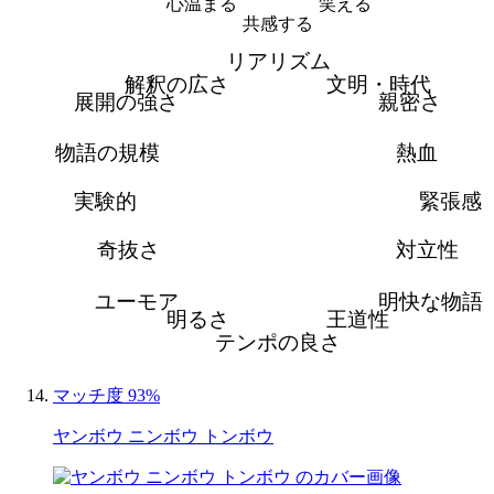
心温まる
笑える
共感する
リアリズム
解釈の広さ
文明・時代
展開の強さ
親密さ
物語の規模
熱血
実験的
緊張感
奇抜さ
対立性
ユーモア
明快な物語
明るさ
王道性
テンポの良さ
マッチ度 93%
ヤンボウ ニンボウ トンボウ