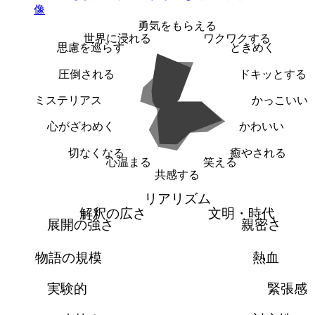
勇気をもらえる
世界に浸れる
ワクワクする
思慮を巡らす
ときめく
圧倒される
ドキッとする
ミステリアス
かっこいい
心がざわめく
かわいい
切なくなる
癒やされる
心温まる
笑える
共感する
リアリズム
解釈の広さ
文明・時代
展開の強さ
親密さ
物語の規模
熱血
実験的
緊張感