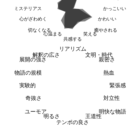
ミステリアス
かっこいい
心がざわめく
かわいい
切なくなる
癒やされる
心温まる
笑える
共感する
リアリズム
解釈の広さ
文明・時代
展開の強さ
親密さ
物語の規模
熱血
実験的
緊張感
奇抜さ
対立性
ユーモア
明快な物語
明るさ
王道性
テンポの良さ