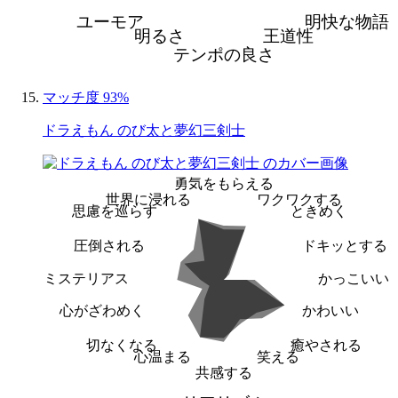
ユーモア
明快な物語
明るさ
王道性
テンポの良さ
マッチ度 93%
ドラえもん のび太と夢幻三剣士
勇気をもらえる
世界に浸れる
ワクワクする
思慮を巡らす
ときめく
圧倒される
ドキッとする
ミステリアス
かっこいい
心がざわめく
かわいい
切なくなる
癒やされる
心温まる
笑える
共感する