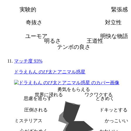
実験的
緊張感
奇抜さ
対立性
ユーモア
明快な物語
明るさ
王道性
テンポの良さ
マッチ度 93%
ドラえもん のび太とアニマル惑星
勇気をもらえる
世界に浸れる
ワクワクする
思慮を巡らす
ときめく
圧倒される
ドキッとする
ミステリアス
かっこいい