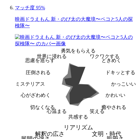
マッチ度 95%
映画ドラえもん 新・のび太の大魔境〜ペコと5人の探
検隊〜
勇気をもらえる
世界に浸れる
ワクワクする
思慮を巡らす
ときめく
圧倒される
ドキッとする
ミステリアス
かっこいい
心がざわめく
かわいい
切なくなる
癒やされる
心温まる
笑える
共感する
リアリズム
解釈の広さ
文明・時代
展開の強さ
親密さ