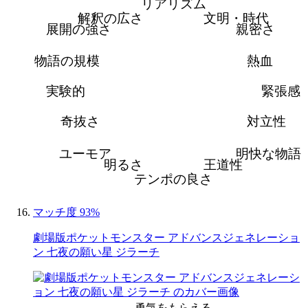
リアリズム
解釈の広さ
文明・時代
展開の強さ
親密さ
物語の規模
熱血
実験的
緊張感
奇抜さ
対立性
ユーモア
明快な物語
明るさ
王道性
テンポの良さ
マッチ度 93%
劇場版ポケットモンスター アドバンスジェネレーショ
ン 七夜の願い星 ジラーチ
勇気をもらえる