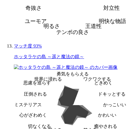
奇抜さ
対立性
ユーモア
明快な物語
明るさ
王道性
テンポの良さ
マッチ度 93%
ホッタラケの島 ～遥と魔法の鏡～
勇気をもらえる
世界に浸れる
ワクワクする
思慮を巡らす
ときめく
圧倒される
ドキッとする
ミステリアス
かっこいい
心がざわめく
かわいい
切なくなる
癒やされる