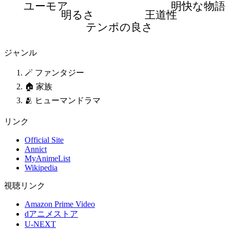
ユーモア
明快な物語
明るさ
王道性
テンポの良さ
ジャンル
🪄 ファンタジー
🏠 家族
🫂 ヒューマンドラマ
リンク
Official Site
Annict
MyAnimeList
Wikipedia
視聴リンク
Amazon Prime Video
dアニメストア
U-NEXT