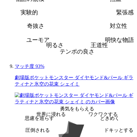
実験的
緊張感
奇抜さ
対立性
ユーモア
明快な物語
明るさ
王道性
テンポの良さ
マッチ度 93%
劇場版ポケットモンスター ダイヤモンド&パール ギラ
ティナと氷空の花束 シェイミ
勇気をもらえる
世界に浸れる
ワクワクする
思慮を巡らす
ときめく
圧倒される
ドキッとする