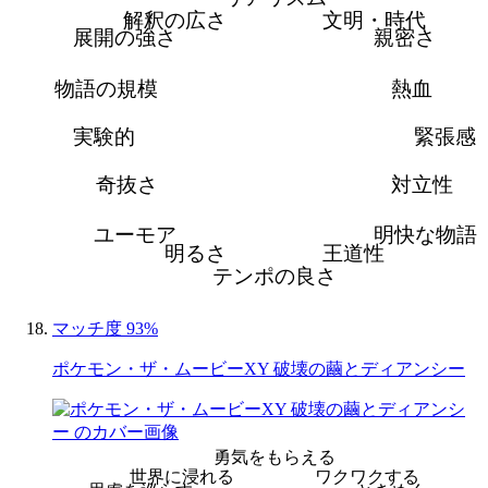
解釈の広さ
文明・時代
展開の強さ
親密さ
物語の規模
熱血
実験的
緊張感
奇抜さ
対立性
ユーモア
明快な物語
明るさ
王道性
テンポの良さ
マッチ度 93%
ポケモン・ザ・ムービーXY 破壊の繭とディアンシー
勇気をもらえる
世界に浸れる
ワクワクする