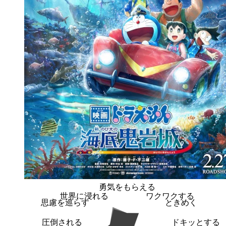
勇気をもらえる
世界に浸れる
ワクワクする
思慮を巡らす
ときめく
圧倒される
ドキッとする