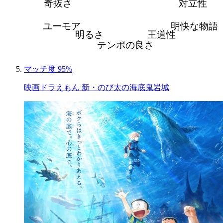
奇抜さ
対立性
ユーモア
明快な物語
明るさ
王道性
テンポの良さ
マッチ度 95%
映画ドラえもん 新・のび太の海底鬼岩城