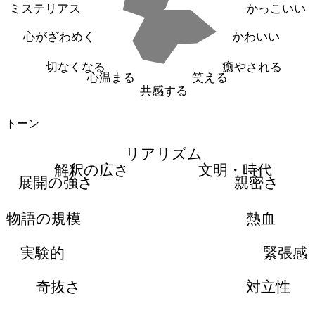
ミステリアス
かっこいい
心がざわめく
かわいい
切なくなる
癒やされる
心温まる
笑える
共感する
トーン
リアリズム
解釈の広さ
文明・時代
展開の強さ
親密さ
物語の規模
熱血
実験的
緊張感
奇抜さ
対立性