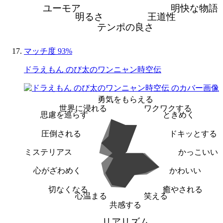
ユーモア
明快な物語
明るさ
王道性
テンポの良さ
マッチ度 93%
ドラえもん のび太のワンニャン時空伝
勇気をもらえる
世界に浸れる
ワクワクする
思慮を巡らす
ときめく
圧倒される
ドキッとする
ミステリアス
かっこいい
心がざわめく
かわいい
切なくなる
癒やされる
心温まる
笑える
共感する
リアリズム