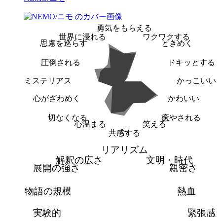
勇気をもらえる
世界に浸れる
ワクワクする
思慮を巡らす
ときめく
圧倒される
ドキッとする
ミステリアス
かっこいい
心がざわめく
かわいい
切なくなる
癒やされる
心温まる
笑える
共感する
リアリズム
解釈の広さ
文明・時代
展開の強さ
親密さ
物語の規模
熱血
実験的
緊張感