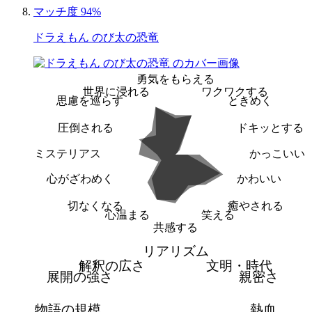
マッチ度 94%
ドラえもん のび太の恐竜
勇気をもらえる
世界に浸れる
ワクワクする
思慮を巡らす
ときめく
圧倒される
ドキッとする
ミステリアス
かっこいい
心がざわめく
かわいい
切なくなる
癒やされる
心温まる
笑える
共感する
リアリズム
解釈の広さ
文明・時代
展開の強さ
親密さ
物語の規模
熱血