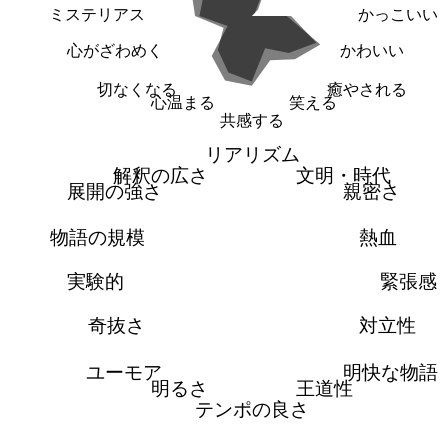
ミステリアス
かっこいい
心がざわめく
かわいい
切なくなる
癒やされる
心温まる
笑える
共感する
リアリズム
解釈の広さ
文明・時代
展開の強さ
親密さ
物語の規模
熱血
実験的
緊張感
奇抜さ
対立性
ユーモア
明快な物語
明るさ
王道性
テンポの良さ