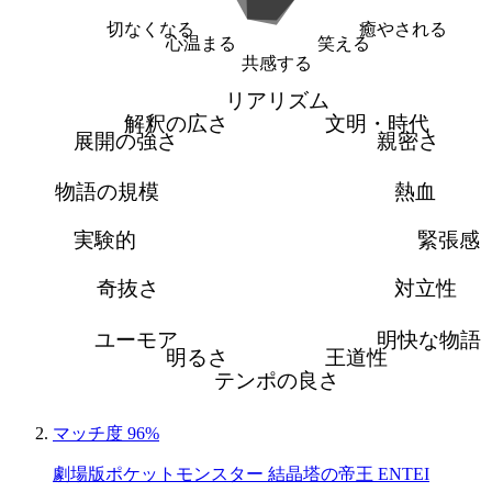
切なくなる
癒やされる
心温まる
笑える
共感する
リアリズム
解釈の広さ
文明・時代
展開の強さ
親密さ
物語の規模
熱血
実験的
緊張感
奇抜さ
対立性
ユーモア
明快な物語
明るさ
王道性
テンポの良さ
マッチ度 96%
劇場版ポケットモンスター 結晶塔の帝王 ENTEI