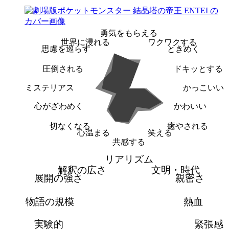
勇気をもらえる
世界に浸れる
ワクワクする
思慮を巡らす
ときめく
圧倒される
ドキッとする
ミステリアス
かっこいい
心がざわめく
かわいい
切なくなる
癒やされる
心温まる
笑える
共感する
リアリズム
解釈の広さ
文明・時代
展開の強さ
親密さ
物語の規模
熱血
実験的
緊張感