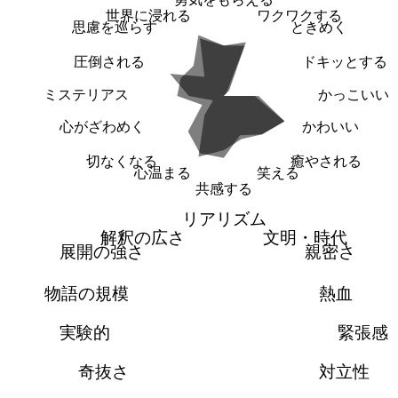
世界に浸れる
ワクワクする
思慮を巡らす
ときめく
圧倒される
ドキッとする
ミステリアス
かっこいい
心がざわめく
かわいい
切なくなる
癒やされる
心温まる
笑える
共感する
リアリズム
解釈の広さ
文明・時代
展開の強さ
親密さ
物語の規模
熱血
実験的
緊張感
奇抜さ
対立性