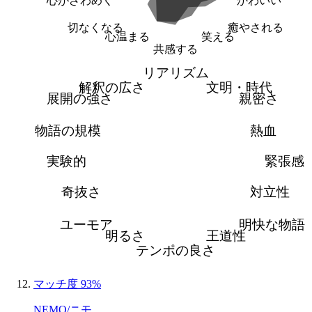
心がざわめく
かわいい
切なくなる
癒やされる
心温まる
笑える
共感する
リアリズム
解釈の広さ
文明・時代
展開の強さ
親密さ
物語の規模
熱血
実験的
緊張感
奇抜さ
対立性
ユーモア
明快な物語
明るさ
王道性
テンポの良さ
マッチ度 93%
NEMO/ニモ