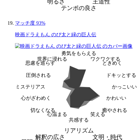
明るさ
王道性
テンポの良さ
マッチ度 93%
映画ドラえもん のび太と緑の巨人伝
勇気をもらえる
世界に浸れる
ワクワクする
思慮を巡らす
ときめく
圧倒される
ドキッとする
ミステリアス
かっこいい
心がざわめく
かわいい
切なくなる
癒やされる
心温まる
笑える
共感する
リアリズム
解釈の広さ
文明・時代