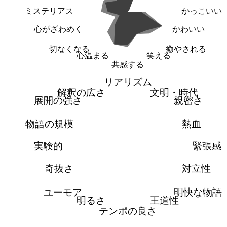
ミステリアス
かっこいい
心がざわめく
かわいい
切なくなる
癒やされる
心温まる
笑える
共感する
リアリズム
解釈の広さ
文明・時代
展開の強さ
親密さ
物語の規模
熱血
実験的
緊張感
奇抜さ
対立性
ユーモア
明快な物語
明るさ
王道性
テンポの良さ