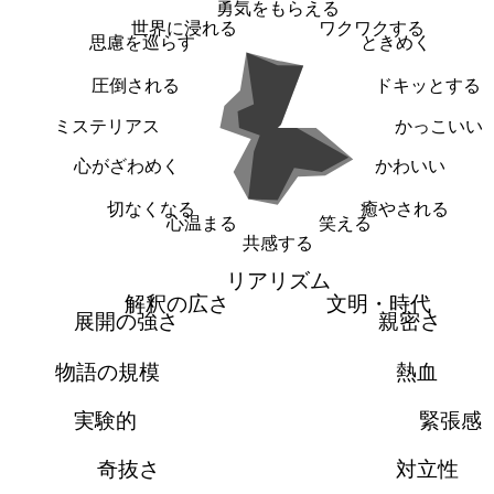
勇気をもらえる
世界に浸れる
ワクワクする
思慮を巡らす
ときめく
圧倒される
ドキッとする
ミステリアス
かっこいい
心がざわめく
かわいい
切なくなる
癒やされる
心温まる
笑える
共感する
リアリズム
解釈の広さ
文明・時代
展開の強さ
親密さ
物語の規模
熱血
実験的
緊張感
奇抜さ
対立性