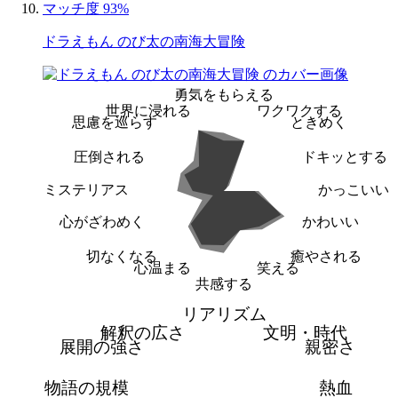
マッチ度 93%
ドラえもん のび太の南海大冒険
勇気をもらえる
世界に浸れる
ワクワクする
思慮を巡らす
ときめく
圧倒される
ドキッとする
ミステリアス
かっこいい
心がざわめく
かわいい
切なくなる
癒やされる
心温まる
笑える
共感する
リアリズム
解釈の広さ
文明・時代
展開の強さ
親密さ
物語の規模
熱血