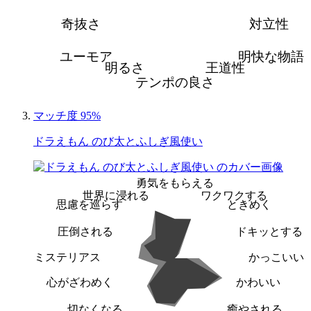
奇抜さ
対立性
ユーモア
明快な物語
明るさ
王道性
テンポの良さ
マッチ度 95%
ドラえもん のび太とふしぎ風使い
勇気をもらえる
世界に浸れる
ワクワクする
思慮を巡らす
ときめく
圧倒される
ドキッとする
ミステリアス
かっこいい
心がざわめく
かわいい
切なくなる
癒やされる