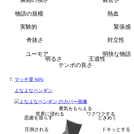
物語の規模
熱血
実験的
緊張感
奇抜さ
対立性
ユーモア
明快な物語
明るさ
王道性
テンポの良さ
マッチ度 94%
よなよなペンギン
勇気をもらえる
世界に浸れる
ワクワクする
思慮を巡らす
ときめく
圧倒される
ドキッとする