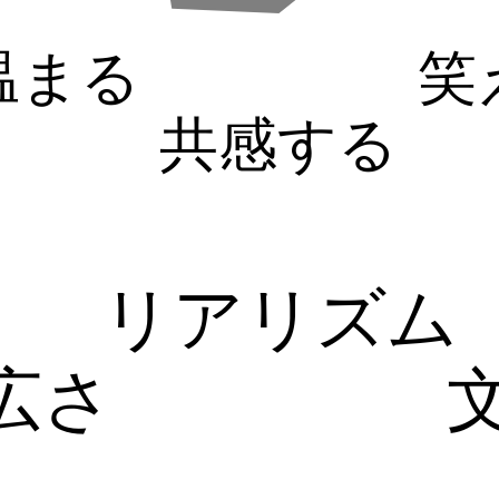
温まる
笑
共感する
リアリズム
広さ