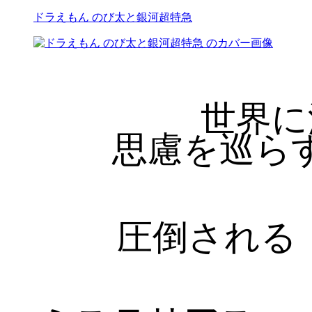
ドラえもん のび太と銀河超特急
世界に
思慮を巡ら
圧倒される