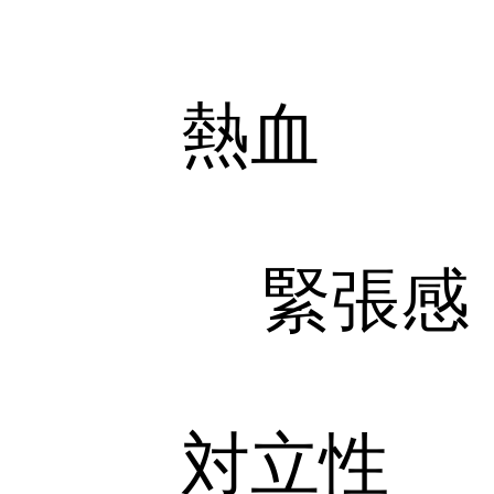
熱血
緊張感
対立性