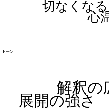
切なくなる
心
トーン
解釈の
展開の強さ