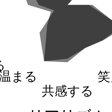
る
温まる
笑
共感する