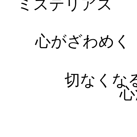
ミステリアス
心がざわめく
切なくな
心