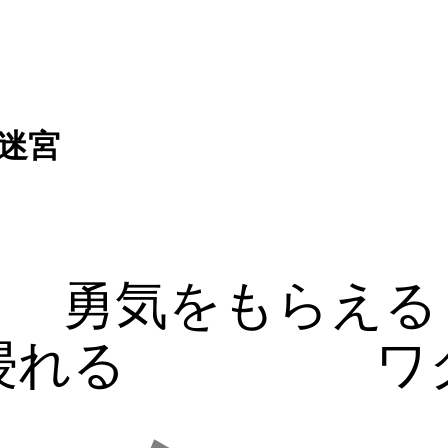
迷宮
勇気をもらえる
浸れる
ワ