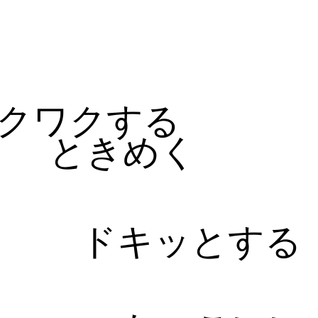
る
クワクする
ときめく
ドキッとする