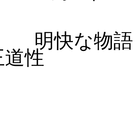
明快な物語
王道性