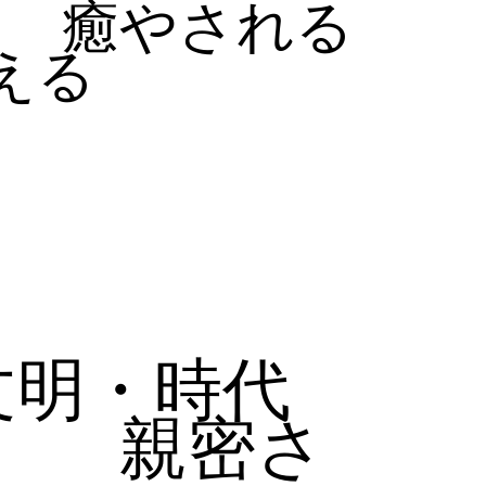
癒やされる
える
文明・時代
親密さ