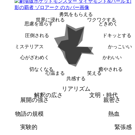
勇気をもらえる
世界に浸れる
ワクワクする
思慮を巡らす
ときめく
圧倒される
ドキッとする
ミステリアス
かっこいい
心がざわめく
かわいい
切なくなる
癒やされる
心温まる
笑える
共感する
リアリズム
解釈の広さ
文明・時代
展開の強さ
親密さ
物語の規模
熱血
実験的
緊張感