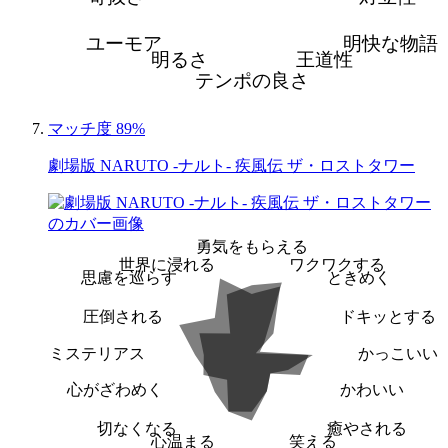
ユーモア
明快な物語
明るさ
王道性
テンポの良さ
マッチ度 89%
劇場版 NARUTO -ナルト- 疾風伝 ザ・ロストタワー
勇気をもらえる
世界に浸れる
ワクワクする
思慮を巡らす
ときめく
圧倒される
ドキッとする
ミステリアス
かっこいい
心がざわめく
かわいい
切なくなる
癒やされる
心温まる
笑える