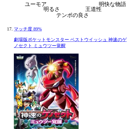
ユーモア
明快な物語
明るさ
王道性
テンポの良さ
マッチ度 89%
劇場版ポケットモンスター ベストウイッシュ 神速のゲ
ノセクト ミュウツー覚醒