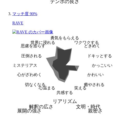
テンポの良さ
マッチ度 90%
RAVE
勇気をもらえる
世界に浸れる
ワクワクする
思慮を巡らす
ときめく
圧倒される
ドキッとする
ミステリアス
かっこいい
心がざわめく
かわいい
切なくなる
癒やされる
心温まる
笑える
共感する
リアリズム
解釈の広さ
文明・時代
展開の強さ
親密さ