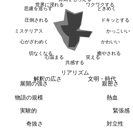
世界に浸れる
ワクワクする
思慮を巡らす
ときめく
圧倒される
ドキッとする
ミステリアス
かっこいい
心がざわめく
かわいい
切なくなる
癒やされる
心温まる
笑える
共感する
リアリズム
解釈の広さ
文明・時代
展開の強さ
親密さ
物語の規模
熱血
実験的
緊張感
奇抜さ
対立性