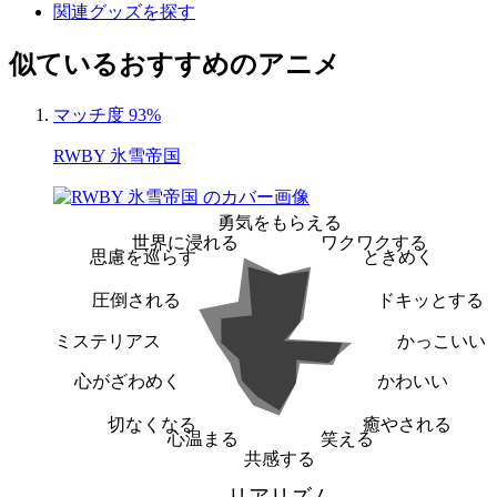
関連グッズを探す
似ているおすすめのアニメ
マッチ度 93%
RWBY 氷雪帝国
勇気をもらえる
世界に浸れる
ワクワクする
思慮を巡らす
ときめく
圧倒される
ドキッとする
ミステリアス
かっこいい
心がざわめく
かわいい
切なくなる
癒やされる
心温まる
笑える
共感する
リアリズム