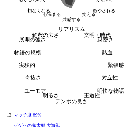
切なくなる
癒やされる
心温まる
笑える
共感する
リアリズム
解釈の広さ
文明・時代
展開の強さ
親密さ
物語の規模
熱血
実験的
緊張感
奇抜さ
対立性
ユーモア
明快な物語
明るさ
王道性
テンポの良さ
マッチ度 89%
ゲゲゲの鬼太郎 大海獣