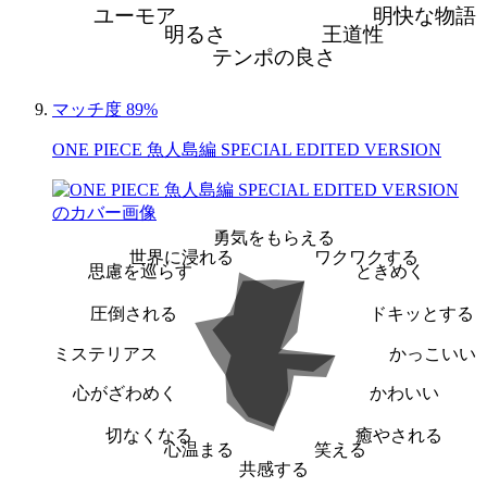
ユーモア
明快な物語
明るさ
王道性
テンポの良さ
マッチ度 89%
ONE PIECE 魚人島編 SPECIAL EDITED VERSION
勇気をもらえる
世界に浸れる
ワクワクする
思慮を巡らす
ときめく
圧倒される
ドキッとする
ミステリアス
かっこいい
心がざわめく
かわいい
切なくなる
癒やされる
心温まる
笑える
共感する