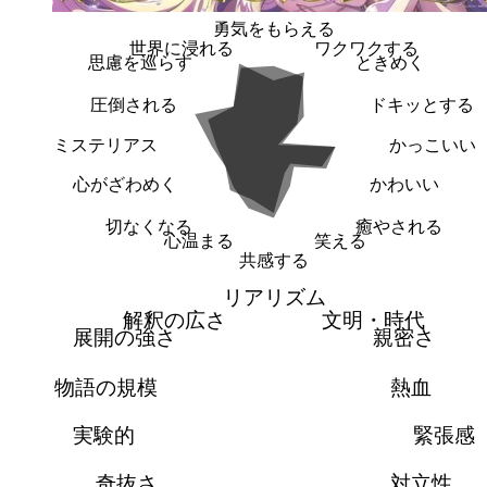
勇気をもらえる
世界に浸れる
ワクワクする
思慮を巡らす
ときめく
圧倒される
ドキッとする
ミステリアス
かっこいい
心がざわめく
かわいい
切なくなる
癒やされる
心温まる
笑える
共感する
リアリズム
解釈の広さ
文明・時代
展開の強さ
親密さ
物語の規模
熱血
実験的
緊張感
奇抜さ
対立性