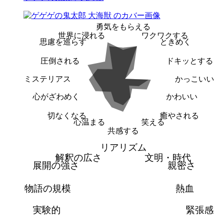
勇気をもらえる
世界に浸れる
ワクワクする
思慮を巡らす
ときめく
圧倒される
ドキッとする
ミステリアス
かっこいい
心がざわめく
かわいい
切なくなる
癒やされる
心温まる
笑える
共感する
リアリズム
解釈の広さ
文明・時代
展開の強さ
親密さ
物語の規模
熱血
実験的
緊張感