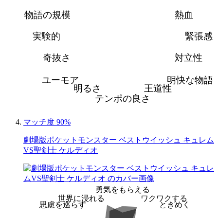
物語の規模
熱血
実験的
緊張感
奇抜さ
対立性
ユーモア
明快な物語
明るさ
王道性
テンポの良さ
マッチ度 90%
劇場版ポケットモンスター ベストウイッシュ キュレム
VS聖剣士 ケルディオ
勇気をもらえる
世界に浸れる
ワクワクする
思慮を巡らす
ときめく