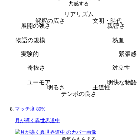
共感する
リアリズム
解釈の広さ
文明・時代
展開の強さ
親密さ
物語の規模
熱血
実験的
緊張感
奇抜さ
対立性
ユーモア
明快な物語
明るさ
王道性
テンポの良さ
マッチ度 89%
月が導く異世界道中
勇気をもらえる