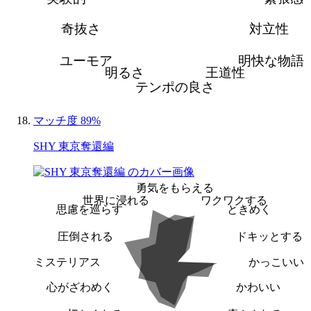
奇抜さ
対立性
ユーモア
明快な物語
明るさ
王道性
テンポの良さ
マッチ度 89%
SHY 東京奪還編
勇気をもらえる
世界に浸れる
ワクワクする
思慮を巡らす
ときめく
圧倒される
ドキッとする
ミステリアス
かっこいい
心がざわめく
かわいい