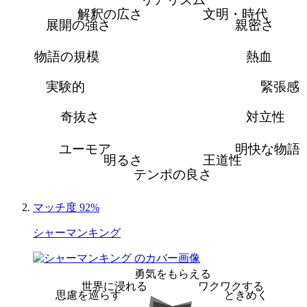
解釈の広さ
文明・時代
展開の強さ
親密さ
物語の規模
熱血
実験的
緊張感
奇抜さ
対立性
ユーモア
明快な物語
明るさ
王道性
テンポの良さ
マッチ度 92%
シャーマンキング
勇気をもらえる
世界に浸れる
ワクワクする
思慮を巡らす
ときめく