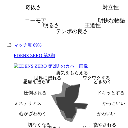
奇抜さ
対立性
ユーモア
明快な物語
明るさ
王道性
テンポの良さ
マッチ度 89%
EDENS ZERO 第2期
勇気をもらえる
世界に浸れる
ワクワクする
思慮を巡らす
ときめく
圧倒される
ドキッとする
ミステリアス
かっこいい
心がざわめく
かわいい
切なくなる
癒やされる