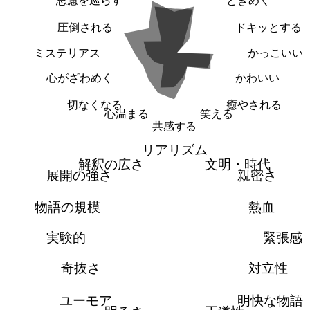
思慮を巡らす
ときめく
圧倒される
ドキッとする
ミステリアス
かっこいい
心がざわめく
かわいい
切なくなる
癒やされる
心温まる
笑える
共感する
リアリズム
解釈の広さ
文明・時代
展開の強さ
親密さ
物語の規模
熱血
実験的
緊張感
奇抜さ
対立性
ユーモア
明快な物語