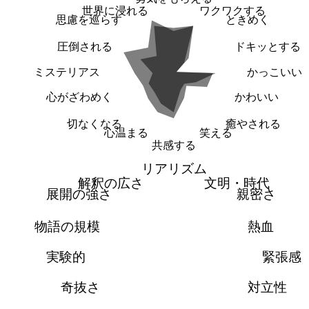
世界に浸れる
ワクワクする
思慮を巡らす
ときめく
圧倒される
ドキッとする
ミステリアス
かっこいい
心がざわめく
かわいい
切なくなる
癒やされる
心温まる
笑える
共感する
リアリズム
解釈の広さ
文明・時代
展開の強さ
親密さ
物語の規模
熱血
実験的
緊張感
奇抜さ
対立性