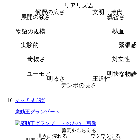
リアリズム
解釈の広さ
文明・時代
展開の強さ
親密さ
物語の規模
熱血
実験的
緊張感
奇抜さ
対立性
ユーモア
明快な物語
明るさ
王道性
テンポの良さ
マッチ度 89%
魔動王グランゾート
勇気をもらえる
世界に浸れる
ワクワクする