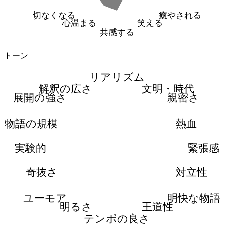
切なくなる
癒やされる
心温まる
笑える
共感する
トーン
リアリズム
解釈の広さ
文明・時代
展開の強さ
親密さ
物語の規模
熱血
実験的
緊張感
奇抜さ
対立性
ユーモア
明快な物語
明るさ
王道性
テンポの良さ