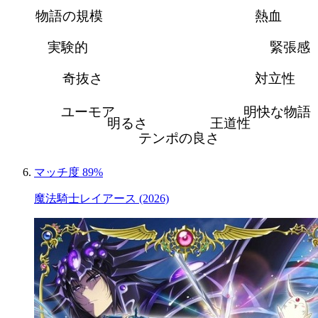
物語の規模
熱血
実験的
緊張感
奇抜さ
対立性
ユーモア
明快な物語
明るさ
王道性
テンポの良さ
マッチ度 89%
魔法騎士レイアース (2026)