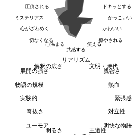
圧倒される
ドキッとする
ミステリアス
かっこいい
心がざわめく
かわいい
切なくなる
癒やされる
心温まる
笑える
共感する
リアリズム
解釈の広さ
文明・時代
展開の強さ
親密さ
物語の規模
熱血
実験的
緊張感
奇抜さ
対立性
ユーモア
明快な物語
明るさ
王道性