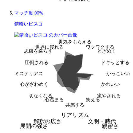
マッチ度 90%
錆喰いビスコ
勇気をもらえる
世界に浸れる
ワクワクする
思慮を巡らす
ときめく
圧倒される
ドキッとする
ミステリアス
かっこいい
心がざわめく
かわいい
切なくなる
癒やされる
心温まる
笑える
共感する
リアリズム
解釈の広さ
文明・時代
展開の強さ
親密さ