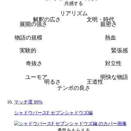
共感する
リアリズム
解釈の広さ
文明・時代
展開の強さ
親密さ
物語の規模
熱血
実験的
緊張感
奇抜さ
対立性
ユーモア
明快な物語
明るさ
王道性
テンポの良さ
マッチ度 89%
シャドウバースF セブンシャドウズ編
勇気をもらえる