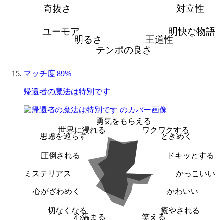
奇抜さ
対立性
ユーモア
明快な物語
明るさ
王道性
テンポの良さ
マッチ度 89%
帰還者の魔法は特別です
勇気をもらえる
世界に浸れる
ワクワクする
思慮を巡らす
ときめく
圧倒される
ドキッとする
ミステリアス
かっこいい
心がざわめく
かわいい
切なくなる
癒やされる
心温まる
笑える