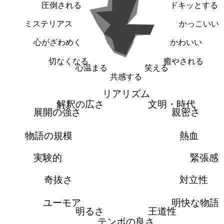
圧倒される
ドキッとする
ミステリアス
かっこいい
心がざわめく
かわいい
切なくなる
癒やされる
心温まる
笑える
共感する
リアリズム
解釈の広さ
文明・時代
展開の強さ
親密さ
物語の規模
熱血
実験的
緊張感
奇抜さ
対立性
ユーモア
明快な物語
明るさ
王道性
テンポの良さ