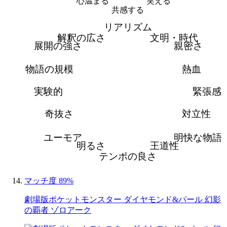
心温まる
笑える
共感する
リアリズム
解釈の広さ
文明・時代
展開の強さ
親密さ
物語の規模
熱血
実験的
緊張感
奇抜さ
対立性
ユーモア
明快な物語
明るさ
王道性
テンポの良さ
マッチ度 89%
劇場版ポケットモンスター ダイヤモンド&パール 幻影
の覇者 ゾロアーク