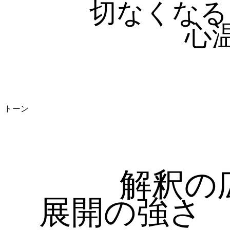
切なくなる
心
トーン
解釈の
展開の強さ