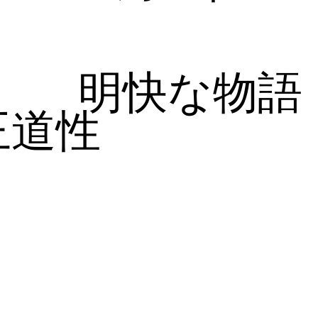
明快な物語
王道性