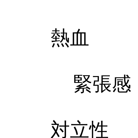
熱血
緊張感
対立性