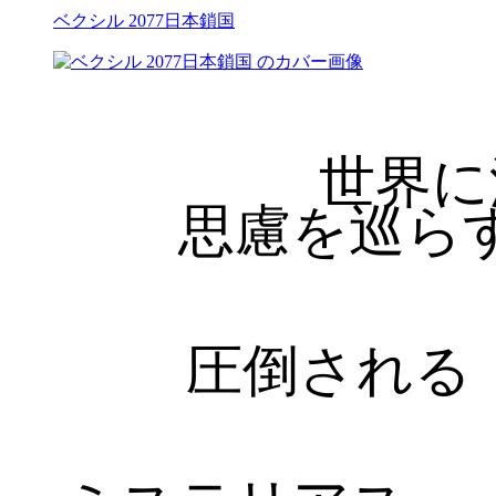
ベクシル 2077日本鎖国
世界に
思慮を巡ら
圧倒される