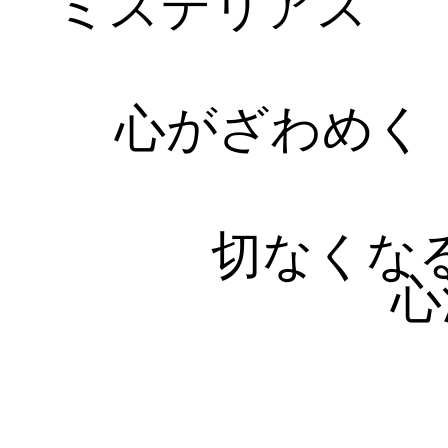
ミステリアス
心がざわめく
切なくな
心