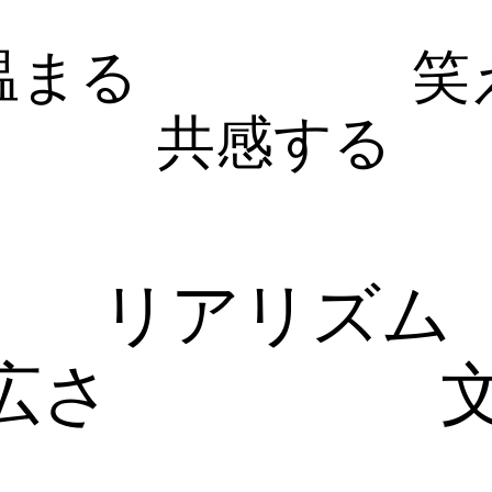
温まる
笑
共感する
リアリズム
広さ