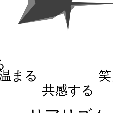
る
温まる
笑
共感する