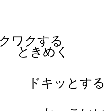
る
クワクする
ときめく
ドキッとする