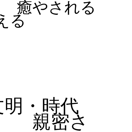
癒やされる
える
文明・時代
親密さ