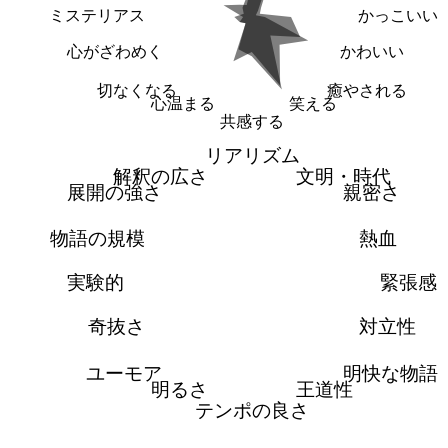
ミステリアス
かっこいい
心がざわめく
かわいい
切なくなる
癒やされる
心温まる
笑える
共感する
リアリズム
解釈の広さ
文明・時代
展開の強さ
親密さ
物語の規模
熱血
実験的
緊張感
奇抜さ
対立性
ユーモア
明快な物語
明るさ
王道性
テンポの良さ