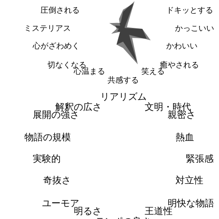
圧倒される
ドキッとする
ミステリアス
かっこいい
心がざわめく
かわいい
切なくなる
癒やされる
心温まる
笑える
共感する
リアリズム
解釈の広さ
文明・時代
展開の強さ
親密さ
物語の規模
熱血
実験的
緊張感
奇抜さ
対立性
ユーモア
明快な物語
明るさ
王道性