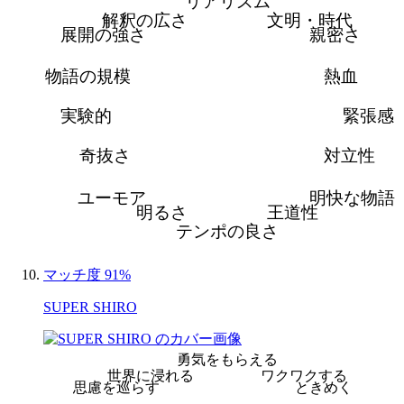
リアリズム
解釈の広さ
文明・時代
展開の強さ
親密さ
物語の規模
熱血
実験的
緊張感
奇抜さ
対立性
ユーモア
明快な物語
明るさ
王道性
テンポの良さ
マッチ度 91%
SUPER SHIRO
勇気をもらえる
世界に浸れる
ワクワクする
思慮を巡らす
ときめく