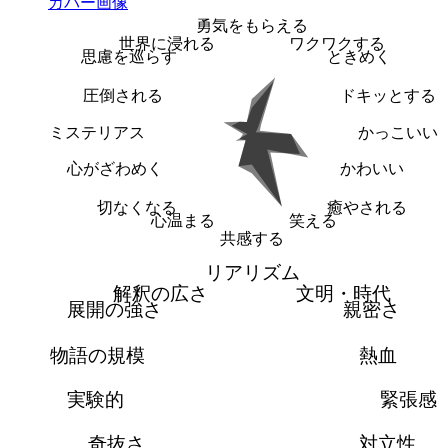
勇気をもらえる
世界に浸れる
ワクワクする
思慮を巡らす
ときめく
圧倒される
ドキッとする
ミステリアス
かっこいい
心がざわめく
かわいい
切なくなる
癒やされる
心温まる
笑える
共感する
リアリズム
解釈の広さ
文明・時代
展開の強さ
親密さ
物語の規模
熱血
実験的
緊張感
奇抜さ
対立性