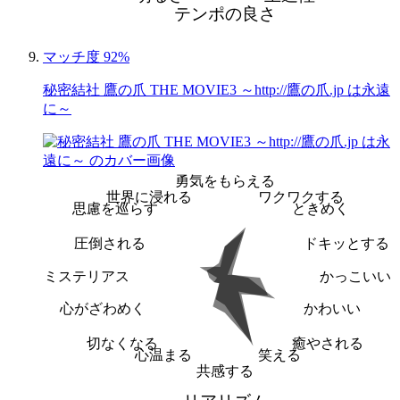
テンポの良さ
マッチ度 92%
秘密結社 鷹の爪 THE MOVIE3 ～http://鷹の爪.jp は永遠
に～
勇気をもらえる
世界に浸れる
ワクワクする
思慮を巡らす
ときめく
圧倒される
ドキッとする
ミステリアス
かっこいい
心がざわめく
かわいい
切なくなる
癒やされる
心温まる
笑える
共感する