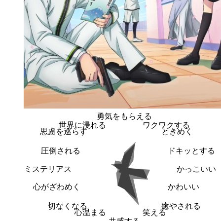
勇気をもらえる
世界に浸れる
ワクワクする
思慮を巡らす
ときめく
圧倒される
ドキッとする
ミステリアス
かっこいい
心がざわめく
かわいい
切なくなる
癒やされる
心温まる
笑える