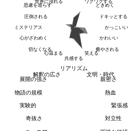
世界に浸れる
ワクワクする
思慮を巡らす
ときめく
圧倒される
ドキッとする
ミステリアス
かっこいい
心がざわめく
かわいい
切なくなる
癒やされる
心温まる
笑える
共感する
リアリズム
解釈の広さ
文明・時代
展開の強さ
親密さ
物語の規模
熱血
実験的
緊張感
奇抜さ
対立性