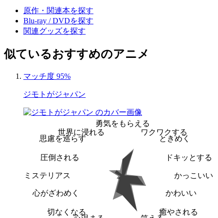
原作・関連本を探す
Blu-ray / DVDを探す
関連グッズを探す
似ているおすすめのアニメ
マッチ度 95%
ジモトがジャパン
勇気をもらえる
世界に浸れる
ワクワクする
思慮を巡らす
ときめく
圧倒される
ドキッとする
ミステリアス
かっこいい
心がざわめく
かわいい
切なくなる
癒やされる