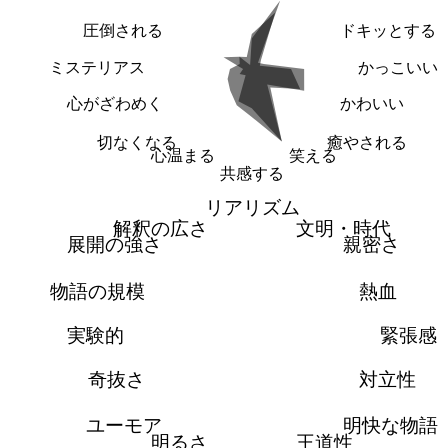
圧倒される
ドキッとする
ミステリアス
かっこいい
心がざわめく
かわいい
切なくなる
癒やされる
心温まる
笑える
共感する
リアリズム
解釈の広さ
文明・時代
展開の強さ
親密さ
物語の規模
熱血
実験的
緊張感
奇抜さ
対立性
ユーモア
明快な物語
明るさ
王道性