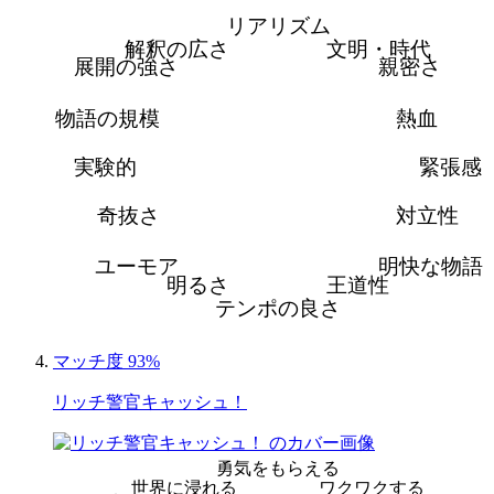
リアリズム
解釈の広さ
文明・時代
展開の強さ
親密さ
物語の規模
熱血
実験的
緊張感
奇抜さ
対立性
ユーモア
明快な物語
明るさ
王道性
テンポの良さ
マッチ度 93%
リッチ警官キャッシュ！
勇気をもらえる
世界に浸れる
ワクワクする