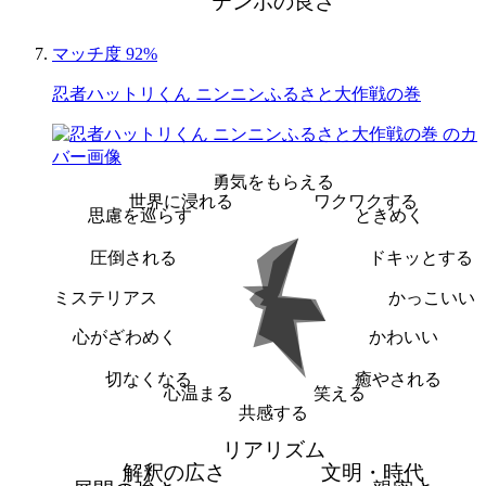
テンポの良さ
マッチ度 92%
忍者ハットリくん ニンニンふるさと大作戦の巻
勇気をもらえる
世界に浸れる
ワクワクする
思慮を巡らす
ときめく
圧倒される
ドキッとする
ミステリアス
かっこいい
心がざわめく
かわいい
切なくなる
癒やされる
心温まる
笑える
共感する
リアリズム
解釈の広さ
文明・時代