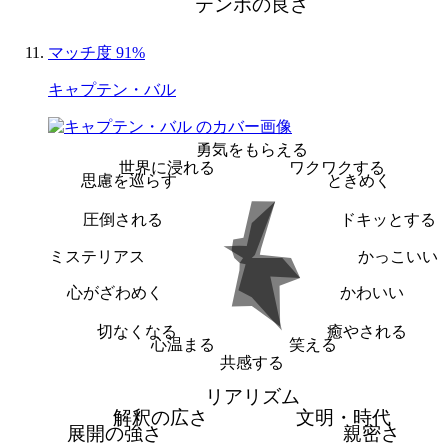
テンポの良さ
マッチ度 91%
キャプテン・バル
勇気をもらえる
世界に浸れる
ワクワクする
思慮を巡らす
ときめく
圧倒される
ドキッとする
ミステリアス
かっこいい
心がざわめく
かわいい
切なくなる
癒やされる
心温まる
笑える
共感する
リアリズム
解釈の広さ
文明・時代
展開の強さ
親密さ