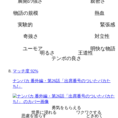
展開の強さ
親密さ
物語の規模
熱血
実験的
緊張感
奇抜さ
対立性
ユーモア
明快な物語
明るさ
王道性
テンポの良さ
マッチ度 92%
ナンバカ 番外編・第26話「出席番号のついたバカた
ち!」
勇気をもらえる
世界に浸れる
ワクワクする
思慮を巡らす
ときめく