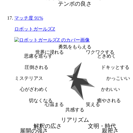
テンポの良さ
マッチ度 91%
ロボットガールズZ
勇気をもらえる
世界に浸れる
ワクワクする
思慮を巡らす
ときめく
圧倒される
ドキッとする
ミステリアス
かっこいい
心がざわめく
かわいい
切なくなる
癒やされる
心温まる
笑える
共感する
リアリズム
解釈の広さ
文明・時代
展開の強さ
親密さ