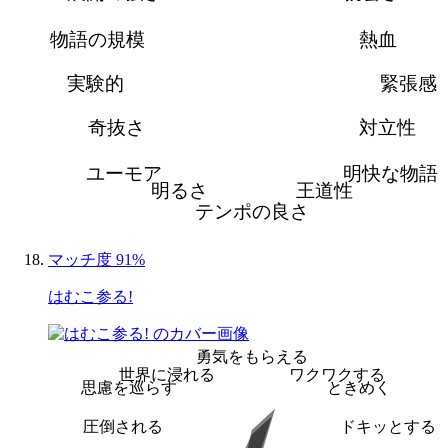
物語の規模
熱血
実験的
緊張感
奇抜さ
対立性
ユーモア
明快な物語
明るさ
王道性
テンポの良さ
マッチ度 91%
はむこ参る!
勇気をもらえる
世界に浸れる
ワクワクする
思慮を巡らす
ときめく
圧倒される
ドキッとする