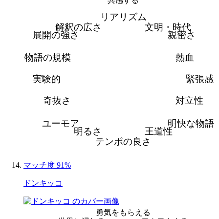
共感する
リアリズム
解釈の広さ
文明・時代
展開の強さ
親密さ
物語の規模
熱血
実験的
緊張感
奇抜さ
対立性
ユーモア
明快な物語
明るさ
王道性
テンポの良さ
マッチ度 91%
ドンキッコ
勇気をもらえる