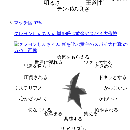
明るさ
王道性
テンポの良さ
マッチ度 92%
クレヨンしんちゃん 嵐を呼ぶ黄金のスパイ大作戦
勇気をもらえる
世界に浸れる
ワクワクする
思慮を巡らす
ときめく
圧倒される
ドキッとする
ミステリアス
かっこいい
心がざわめく
かわいい
切なくなる
癒やされる
心温まる
笑える
共感する
リアリズム