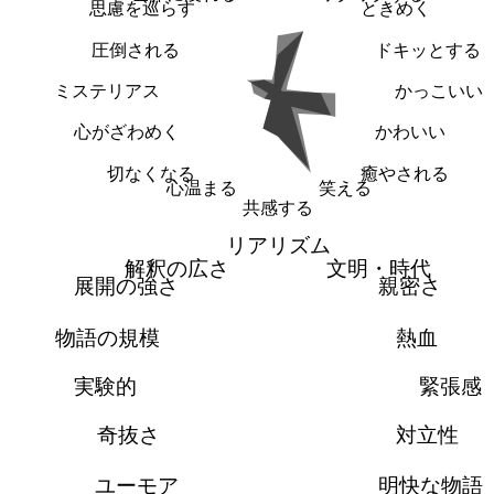
思慮を巡らす
ときめく
圧倒される
ドキッとする
ミステリアス
かっこいい
心がざわめく
かわいい
切なくなる
癒やされる
心温まる
笑える
共感する
リアリズム
解釈の広さ
文明・時代
展開の強さ
親密さ
物語の規模
熱血
実験的
緊張感
奇抜さ
対立性
ユーモア
明快な物語