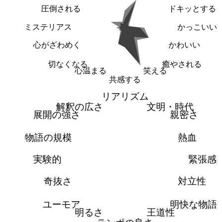
圧倒される
ドキッとする
ミステリアス
かっこいい
心がざわめく
かわいい
切なくなる
癒やされる
心温まる
笑える
共感する
リアリズム
解釈の広さ
文明・時代
展開の強さ
親密さ
物語の規模
熱血
実験的
緊張感
奇抜さ
対立性
ユーモア
明快な物語
明るさ
王道性