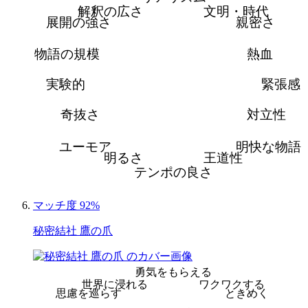
解釈の広さ
文明・時代
展開の強さ
親密さ
物語の規模
熱血
実験的
緊張感
奇抜さ
対立性
ユーモア
明快な物語
明るさ
王道性
テンポの良さ
マッチ度 92%
秘密結社 鷹の爪
勇気をもらえる
世界に浸れる
ワクワクする
思慮を巡らす
ときめく