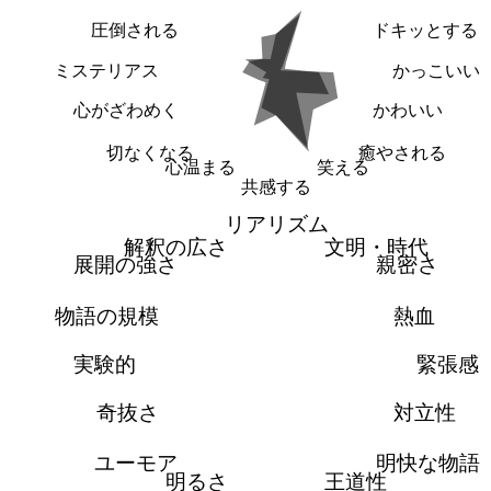
圧倒される
ドキッとする
ミステリアス
かっこいい
心がざわめく
かわいい
切なくなる
癒やされる
心温まる
笑える
共感する
リアリズム
解釈の広さ
文明・時代
展開の強さ
親密さ
物語の規模
熱血
実験的
緊張感
奇抜さ
対立性
ユーモア
明快な物語
明るさ
王道性