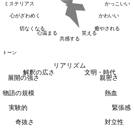
ミステリアス
かっこいい
心がざわめく
かわいい
切なくなる
癒やされる
心温まる
笑える
共感する
トーン
リアリズム
解釈の広さ
文明・時代
展開の強さ
親密さ
物語の規模
熱血
実験的
緊張感
奇抜さ
対立性