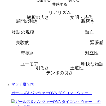
心温まる
笑える
共感する
リアリズム
解釈の広さ
文明・時代
展開の強さ
親密さ
物語の規模
熱血
実験的
緊張感
奇抜さ
対立性
ユーモア
明快な物語
明るさ
王道性
テンポの良さ
マッチ度 93%
ガールズ＆パンツァーOVA ダイコン・ウォー！