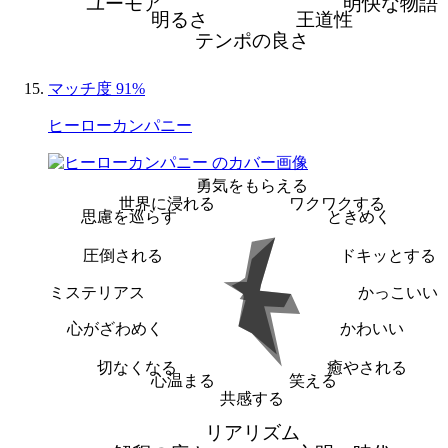
ユーモア
明快な物語
明るさ
王道性
テンポの良さ
マッチ度 91%
ヒーローカンパニー
勇気をもらえる
世界に浸れる
ワクワクする
思慮を巡らす
ときめく
圧倒される
ドキッとする
ミステリアス
かっこいい
心がざわめく
かわいい
切なくなる
癒やされる
心温まる
笑える
共感する
リアリズム