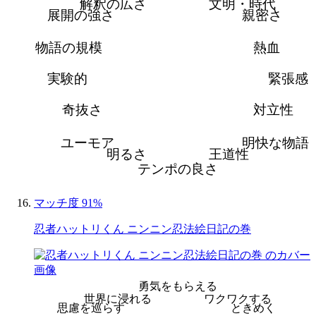
解釈の広さ
文明・時代
展開の強さ
親密さ
物語の規模
熱血
実験的
緊張感
奇抜さ
対立性
ユーモア
明快な物語
明るさ
王道性
テンポの良さ
マッチ度 91%
忍者ハットリくん ニンニン忍法絵日記の巻
勇気をもらえる
世界に浸れる
ワクワクする
思慮を巡らす
ときめく