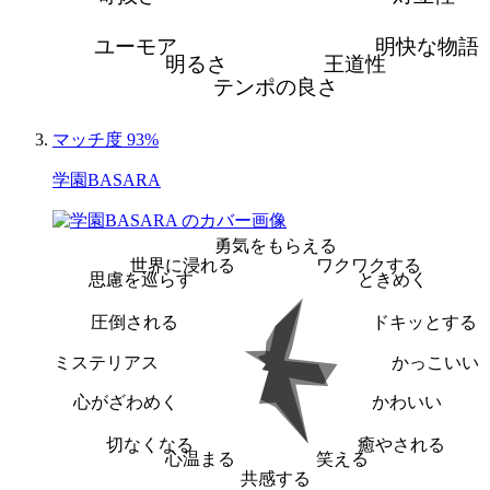
ユーモア
明快な物語
明るさ
王道性
テンポの良さ
マッチ度 93%
学園BASARA
勇気をもらえる
世界に浸れる
ワクワクする
思慮を巡らす
ときめく
圧倒される
ドキッとする
ミステリアス
かっこいい
心がざわめく
かわいい
切なくなる
癒やされる
心温まる
笑える
共感する