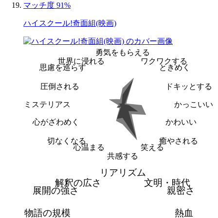
マッチ度 91%
ハイスクール!奇面組(映画)
勇気をもらえる
世界に浸れる
ワクワクする
思慮を巡らす
ときめく
圧倒される
ドキッとする
ミステリアス
かっこいい
心がざわめく
かわいい
切なくなる
癒やされる
心温まる
笑える
共感する
リアリズム
解釈の広さ
文明・時代
展開の強さ
親密さ
物語の規模
熱血