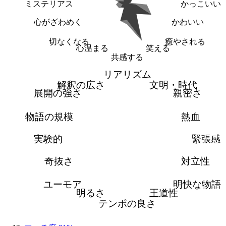
ミステリアス
かっこいい
心がざわめく
かわいい
切なくなる
癒やされる
心温まる
笑える
共感する
リアリズム
解釈の広さ
文明・時代
展開の強さ
親密さ
物語の規模
熱血
実験的
緊張感
奇抜さ
対立性
ユーモア
明快な物語
明るさ
王道性
テンポの良さ