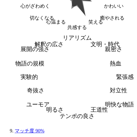
心がざわめく
かわいい
切なくなる
癒やされる
心温まる
笑える
共感する
リアリズム
解釈の広さ
文明・時代
展開の強さ
親密さ
物語の規模
熱血
実験的
緊張感
奇抜さ
対立性
ユーモア
明快な物語
明るさ
王道性
テンポの良さ
マッチ度 90%