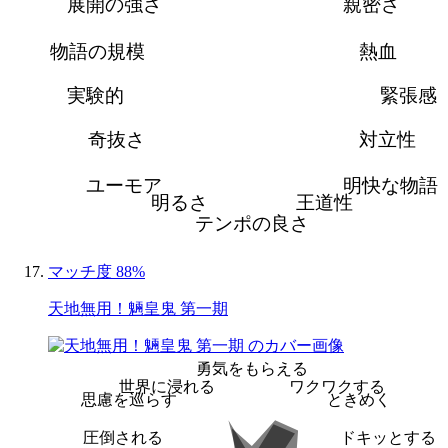
展開の強さ
親密さ
物語の規模
熱血
実験的
緊張感
奇抜さ
対立性
ユーモア
明快な物語
明るさ
王道性
テンポの良さ
マッチ度 88%
天地無用！魎皇鬼 第一期
勇気をもらえる
世界に浸れる
ワクワクする
思慮を巡らす
ときめく
圧倒される
ドキッとする