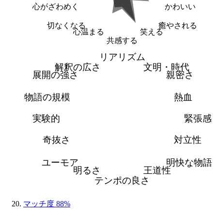
心がざわめく
かわいい
切なくなる
癒やされる
心温まる
笑える
共感する
リアリズム
解釈の広さ
文明・時代
展開の強さ
親密さ
物語の規模
熱血
実験的
緊張感
奇抜さ
対立性
ユーモア
明快な物語
明るさ
王道性
テンポの良さ
マッチ度 88%