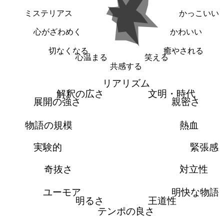
ミステリアス
かっこいい
心がざわめく
かわいい
切なくなる
癒やされる
心温まる
笑える
共感する
リアリズム
解釈の広さ
文明・時代
展開の強さ
親密さ
物語の規模
熱血
実験的
緊張感
奇抜さ
対立性
ユーモア
明快な物語
明るさ
王道性
テンポの良さ