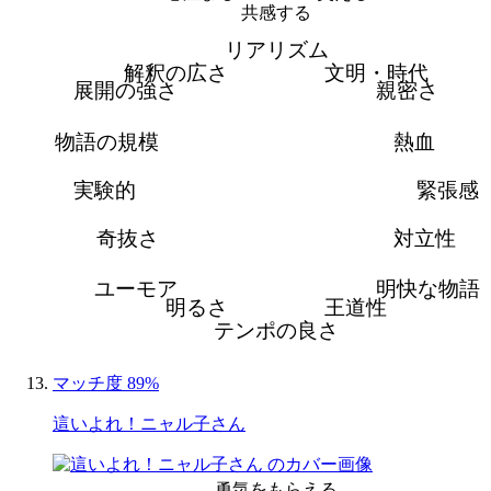
共感する
リアリズム
解釈の広さ
文明・時代
展開の強さ
親密さ
物語の規模
熱血
実験的
緊張感
奇抜さ
対立性
ユーモア
明快な物語
明るさ
王道性
テンポの良さ
マッチ度 89%
這いよれ！ニャル子さん
勇気をもらえる