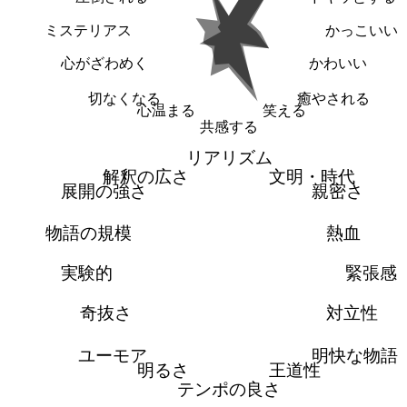
ミステリアス
かっこいい
心がざわめく
かわいい
切なくなる
癒やされる
心温まる
笑える
共感する
リアリズム
解釈の広さ
文明・時代
展開の強さ
親密さ
物語の規模
熱血
実験的
緊張感
奇抜さ
対立性
ユーモア
明快な物語
明るさ
王道性
テンポの良さ