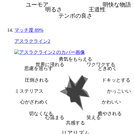
ユーモア
明快な物語
明るさ
王道性
テンポの良さ
マッチ度 89%
アスラクライン2
勇気をもらえる
世界に浸れる
ワクワクする
思慮を巡らす
ときめく
圧倒される
ドキッとする
ミステリアス
かっこいい
心がざわめく
かわいい
切なくなる
癒やされる
心温まる
笑える
共感する
リアリズム