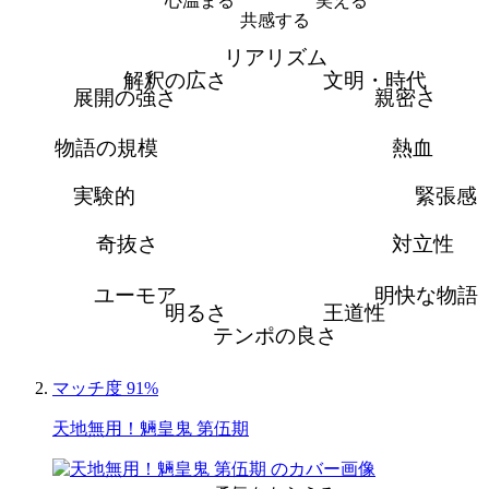
心温まる
笑える
共感する
リアリズム
解釈の広さ
文明・時代
展開の強さ
親密さ
物語の規模
熱血
実験的
緊張感
奇抜さ
対立性
ユーモア
明快な物語
明るさ
王道性
テンポの良さ
マッチ度 91%
天地無用！魎皇鬼 第伍期