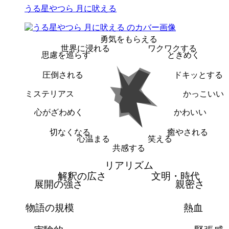
うる星やつら 月に吠える
勇気をもらえる
世界に浸れる
ワクワクする
思慮を巡らす
ときめく
圧倒される
ドキッとする
ミステリアス
かっこいい
心がざわめく
かわいい
切なくなる
癒やされる
心温まる
笑える
共感する
リアリズム
解釈の広さ
文明・時代
展開の強さ
親密さ
物語の規模
熱血