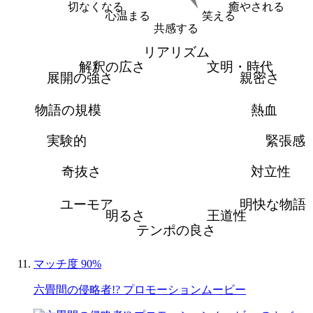
切なくなる
癒やされる
心温まる
笑える
共感する
リアリズム
解釈の広さ
文明・時代
展開の強さ
親密さ
物語の規模
熱血
実験的
緊張感
奇抜さ
対立性
ユーモア
明快な物語
明るさ
王道性
テンポの良さ
マッチ度 90%
六畳間の侵略者!? プロモーションムービー