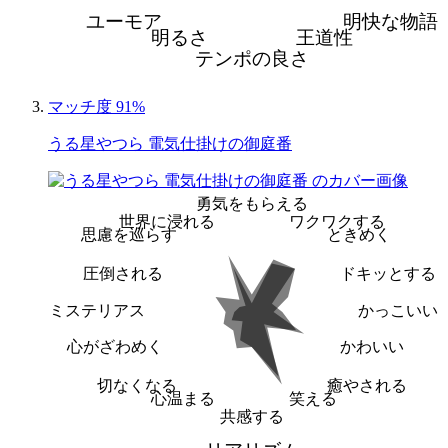
ユーモア
明快な物語
明るさ
王道性
テンポの良さ
マッチ度 91%
うる星やつら 電気仕掛けの御庭番
勇気をもらえる
世界に浸れる
ワクワクする
思慮を巡らす
ときめく
圧倒される
ドキッとする
ミステリアス
かっこいい
心がざわめく
かわいい
切なくなる
癒やされる
心温まる
笑える
共感する