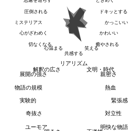
思慮を巡らす
ときめく
圧倒される
ドキッとする
ミステリアス
かっこいい
心がざわめく
かわいい
切なくなる
癒やされる
心温まる
笑える
共感する
リアリズム
解釈の広さ
文明・時代
展開の強さ
親密さ
物語の規模
熱血
実験的
緊張感
奇抜さ
対立性
ユーモア
明快な物語