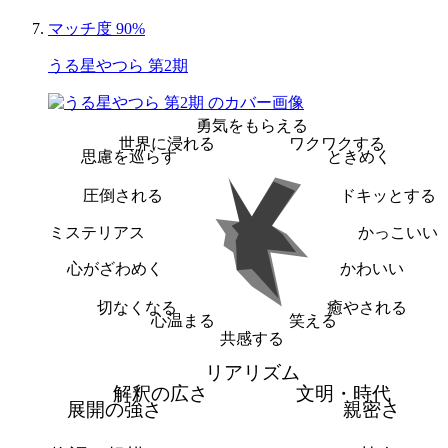
マッチ度 90%
うる星やつら 第2期
勇気をもらえる
世界に浸れる
ワクワクする
思慮を巡らす
ときめく
圧倒される
ドキッとする
ミステリアス
かっこいい
心がざわめく
かわいい
切なくなる
癒やされる
心温まる
笑える
共感する
リアリズム
解釈の広さ
文明・時代
展開の強さ
親密さ