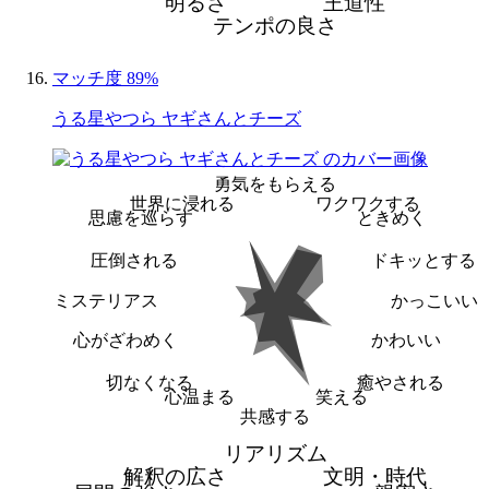
明るさ
王道性
テンポの良さ
マッチ度 89%
うる星やつら ヤギさんとチーズ
勇気をもらえる
世界に浸れる
ワクワクする
思慮を巡らす
ときめく
圧倒される
ドキッとする
ミステリアス
かっこいい
心がざわめく
かわいい
切なくなる
癒やされる
心温まる
笑える
共感する
リアリズム
解釈の広さ
文明・時代