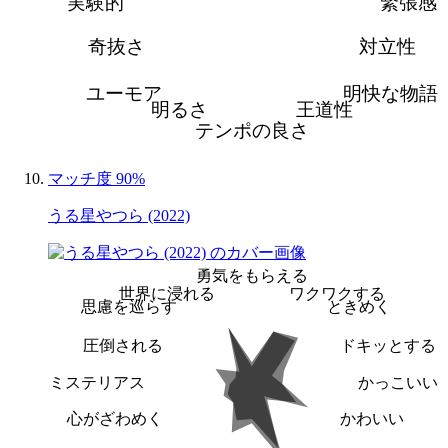
実験的
緊張感
奇抜さ
対立性
ユーモア
明快な物語
明るさ
王道性
テンポの良さ
マッチ度 90%
うる星やつら (2022)
勇気をもらえる
世界に浸れる
ワクワクする
思慮を巡らす
ときめく
圧倒される
ドキッとする
ミステリアス
かっこいい
心がざわめく
かわいい