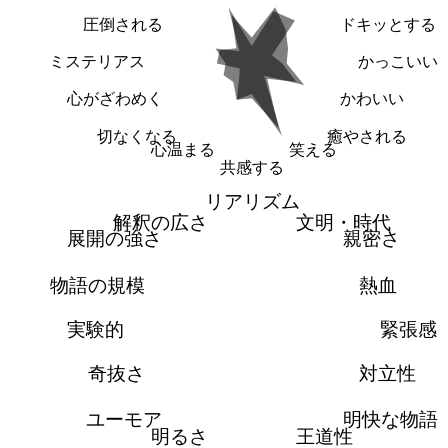
圧倒される
ドキッとする
ミステリアス
かっこいい
心がざわめく
かわいい
切なくなる
癒やされる
心温まる
笑える
共感する
リアリズム
解釈の広さ
文明・時代
展開の強さ
親密さ
物語の規模
熱血
実験的
緊張感
奇抜さ
対立性
ユーモア
明快な物語
明るさ
王道性