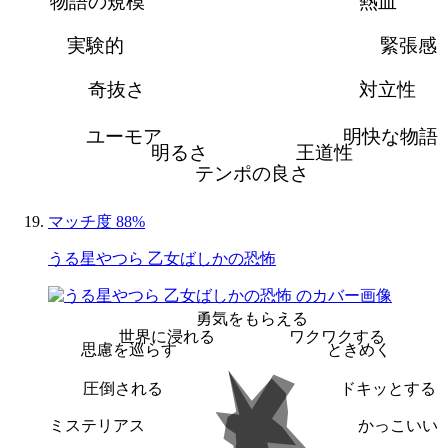
物語の規模
熱血
実験的
緊張感
奇抜さ
対立性
ユーモア
明快な物語
明るさ
王道性
テンポの良さ
マッチ度 88%
うる星やつら 乙女ばしかの恐怖
勇気をもらえる
世界に浸れる
ワクワクする
思慮を巡らす
ときめく
圧倒される
ドキッとする
ミステリアス
かっこいい