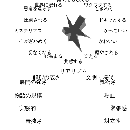
世界に浸れる
ワクワクする
思慮を巡らす
ときめく
圧倒される
ドキッとする
ミステリアス
かっこいい
心がざわめく
かわいい
切なくなる
癒やされる
心温まる
笑える
共感する
リアリズム
解釈の広さ
文明・時代
展開の強さ
親密さ
物語の規模
熱血
実験的
緊張感
奇抜さ
対立性