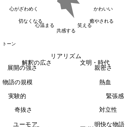
心がざわめく
かわいい
切なくなる
癒やされる
心温まる
笑える
共感する
トーン
リアリズム
解釈の広さ
文明・時代
展開の強さ
親密さ
物語の規模
熱血
実験的
緊張感
奇抜さ
対立性
ユーモア
明快な物語