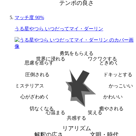
テンポの良さ
マッチ度 90%
うる星やつら いつだってマイ・ダーリン
勇気をもらえる
世界に浸れる
ワクワクする
思慮を巡らす
ときめく
圧倒される
ドキッとする
ミステリアス
かっこいい
心がざわめく
かわいい
切なくなる
癒やされる
心温まる
笑える
共感する
リアリズム
解釈の広さ
文明・時代