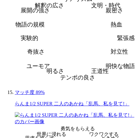
解釈の広さ
文明・時代
展開の強さ
親密さ
物語の規模
熱血
実験的
緊張感
奇抜さ
対立性
ユーモア
明快な物語
明るさ
王道性
テンポの良さ
マッチ度 89%
らんま1/2 SUPER 二人のあかね「乱馬、私を見て!」
勇気をもらえる
世界に浸れる
ワクワクする