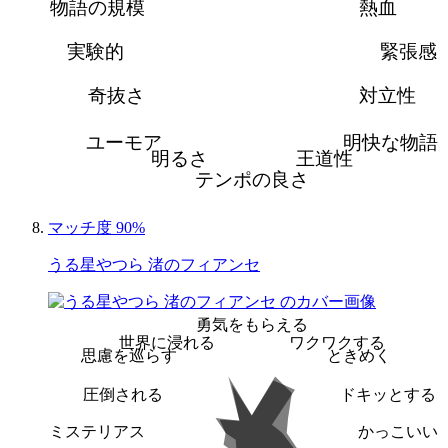
物語の規模
熱血
実験的
緊張感
奇抜さ
対立性
ユーモア
明快な物語
明るさ
王道性
テンポの良さ
マッチ度 90%
うる星やつら 渚のフィアンセ
勇気をもらえる
世界に浸れる
ワクワクする
思慮を巡らす
ときめく
圧倒される
ドキッとする
ミステリアス
かっこいい