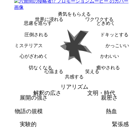
勇気をもらえる
世界に浸れる
ワクワクする
思慮を巡らす
ときめく
圧倒される
ドキッとする
ミステリアス
かっこいい
心がざわめく
かわいい
切なくなる
癒やされる
心温まる
笑える
共感する
リアリズム
解釈の広さ
文明・時代
展開の強さ
親密さ
物語の規模
熱血
実験的
緊張感