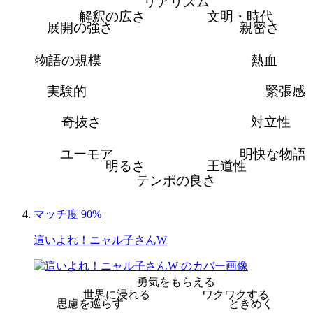
リアリズム
解釈の広さ
文明・時代
展開の強さ
親密さ
物語の規模
熱血
実験的
緊張感
奇抜さ
対立性
ユーモア
明快な物語
明るさ
王道性
テンポの良さ
マッチ度 90%
這いよれ！ニャル子さんW
勇気をもらえる
世界に浸れる
ワクワクする
思慮を巡らす
ときめく