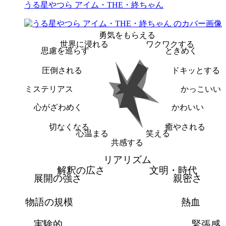
うる星やつら アイム・THE・終ちゃん
勇気をもらえる
世界に浸れる
ワクワクする
思慮を巡らす
ときめく
圧倒される
ドキッとする
ミステリアス
かっこいい
心がざわめく
かわいい
切なくなる
癒やされる
心温まる
笑える
共感する
リアリズム
解釈の広さ
文明・時代
展開の強さ
親密さ
物語の規模
熱血
実験的
緊張感