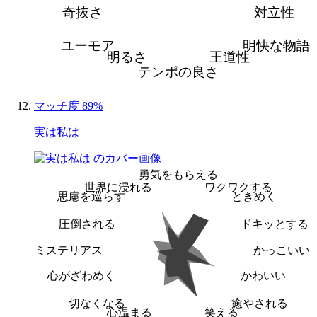
奇抜さ
対立性
ユーモア
明快な物語
明るさ
王道性
テンポの良さ
マッチ度 89%
実は私は
勇気をもらえる
世界に浸れる
ワクワクする
思慮を巡らす
ときめく
圧倒される
ドキッとする
ミステリアス
かっこいい
心がざわめく
かわいい
切なくなる
癒やされる
心温まる
笑える