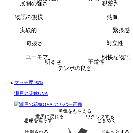
展開の強さ
親密さ
物語の規模
熱血
実験的
緊張感
奇抜さ
対立性
ユーモア
明快な物語
明るさ
王道性
テンポの良さ
マッチ度 90%
瀬戸の花嫁OVA
勇気をもらえる
世界に浸れる
ワクワクする
思慮を巡らす
ときめく
圧倒される
ドキッとする