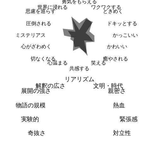
勇気をもらえる
世界に浸れる
ワクワクする
思慮を巡らす
ときめく
圧倒される
ドキッとする
ミステリアス
かっこいい
心がざわめく
かわいい
切なくなる
癒やされる
心温まる
笑える
共感する
リアリズム
解釈の広さ
文明・時代
展開の強さ
親密さ
物語の規模
熱血
実験的
緊張感
奇抜さ
対立性