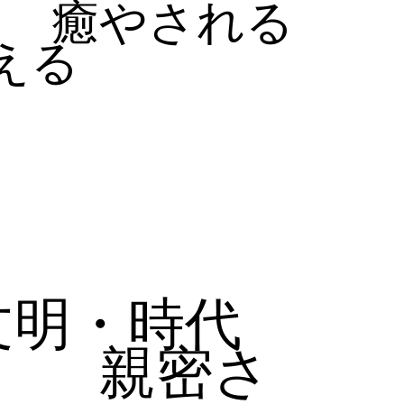
癒やされる
える
文明・時代
親密さ