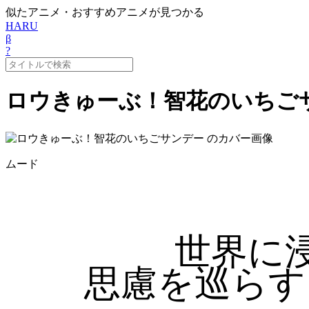
似たアニメ・おすすめアニメが見つかる
HARU
β
?
ロウきゅーぶ！智花のいちご
ムード
世界に
思慮を巡らす