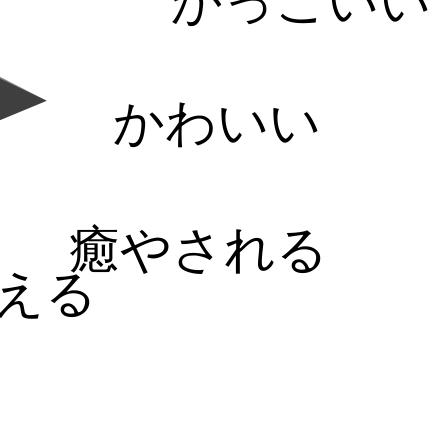
かっこいい
かわいい
癒やされる
える