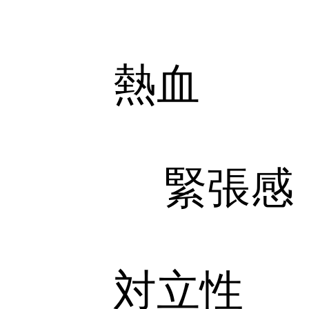
熱血
緊張感
対立性