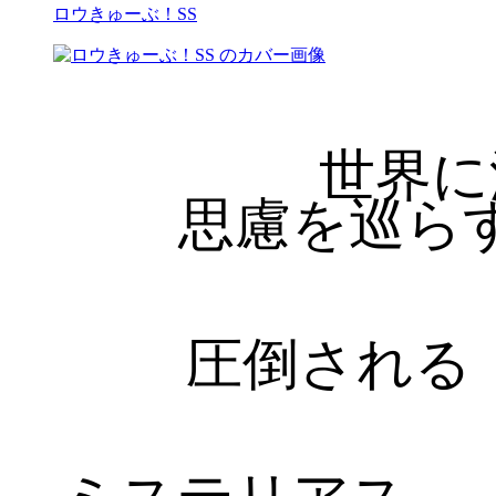
ロウきゅーぶ！SS
世界に
思慮を巡ら
圧倒される