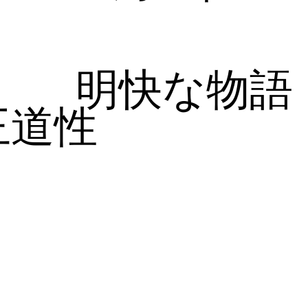
明快な物語
王道性