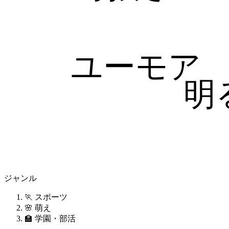
ユーモア
明
ジャンル
🏃 スポーツ
🌸 萌え
🏫 学園・部活