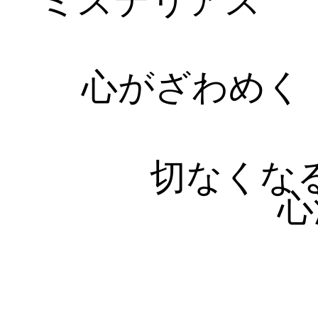
ミステリアス
心がざわめく
切なくな
心