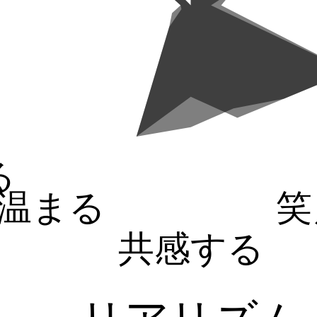
る
温まる
笑
共感する