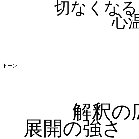
切なくなる
心
トーン
解釈の
展開の強さ