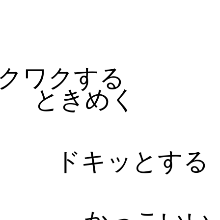
る
クワクする
ときめく
ドキッとする