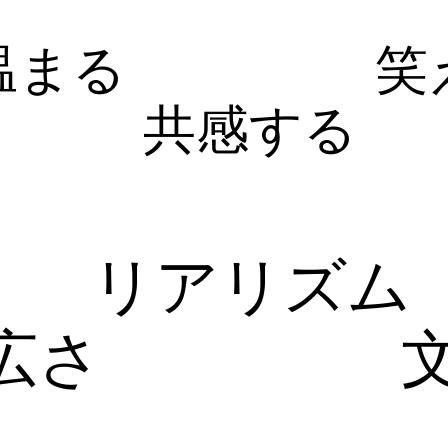
温まる
笑
共感する
リアリズム
広さ