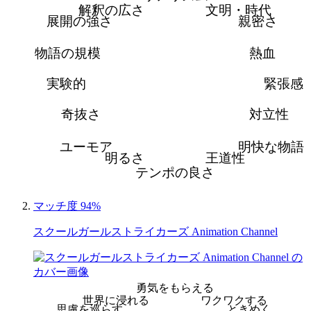
解釈の広さ
文明・時代
展開の強さ
親密さ
物語の規模
熱血
実験的
緊張感
奇抜さ
対立性
ユーモア
明快な物語
明るさ
王道性
テンポの良さ
マッチ度 94%
スクールガールストライカーズ Animation Channel
勇気をもらえる
世界に浸れる
ワクワクする
思慮を巡らす
ときめく