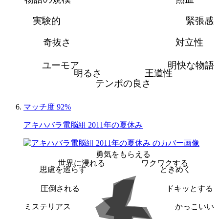
実験的
緊張感
奇抜さ
対立性
ユーモア
明快な物語
明るさ
王道性
テンポの良さ
マッチ度 92%
アキハバラ電脳組 2011年の夏休み
勇気をもらえる
世界に浸れる
ワクワクする
思慮を巡らす
ときめく
圧倒される
ドキッとする
ミステリアス
かっこいい