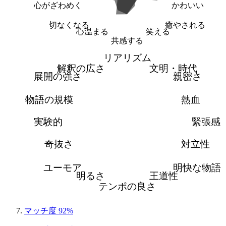
心がざわめく
かわいい
切なくなる
癒やされる
心温まる
笑える
共感する
リアリズム
解釈の広さ
文明・時代
展開の強さ
親密さ
物語の規模
熱血
実験的
緊張感
奇抜さ
対立性
ユーモア
明快な物語
明るさ
王道性
テンポの良さ
マッチ度 92%