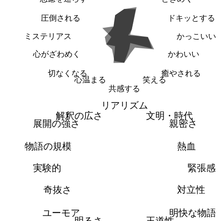
圧倒される
ドキッとする
ミステリアス
かっこいい
心がざわめく
かわいい
切なくなる
癒やされる
心温まる
笑える
共感する
リアリズム
解釈の広さ
文明・時代
展開の強さ
親密さ
物語の規模
熱血
実験的
緊張感
奇抜さ
対立性
ユーモア
明快な物語
明るさ
王道性