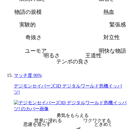
物語の規模
熱血
実験的
緊張感
奇抜さ
対立性
ユーモア
明快な物語
明るさ
王道性
テンポの良さ
マッチ度 90%
デジモンセイバーズ3D デジタルワールド危機イッパ
ツ!
勇気をもらえる
世界に浸れる
ワクワクする
思慮を巡らす
ときめく