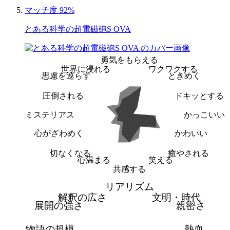
マッチ度 92%
とある科学の超電磁砲S OVA
勇気をもらえる
世界に浸れる
ワクワクする
思慮を巡らす
ときめく
圧倒される
ドキッとする
ミステリアス
かっこいい
心がざわめく
かわいい
切なくなる
癒やされる
心温まる
笑える
共感する
リアリズム
解釈の広さ
文明・時代
展開の強さ
親密さ
物語の規模
熱血