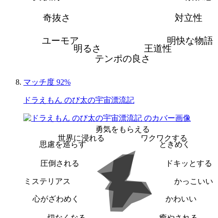
奇抜さ
対立性
ユーモア
明快な物語
明るさ
王道性
テンポの良さ
マッチ度 92%
ドラえもん のび太の宇宙漂流記
勇気をもらえる
世界に浸れる
ワクワクする
思慮を巡らす
ときめく
圧倒される
ドキッとする
ミステリアス
かっこいい
心がざわめく
かわいい
切なくなる
癒やされる