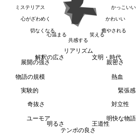
ミステリアス
かっこいい
心がざわめく
かわいい
切なくなる
癒やされる
心温まる
笑える
共感する
リアリズム
解釈の広さ
文明・時代
展開の強さ
親密さ
物語の規模
熱血
実験的
緊張感
奇抜さ
対立性
ユーモア
明快な物語
明るさ
王道性
テンポの良さ