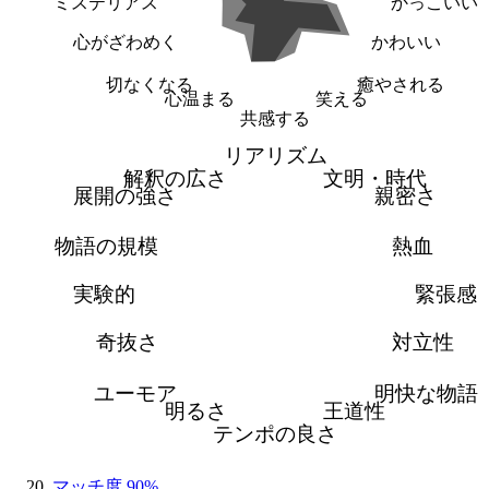
ミステリアス
かっこいい
心がざわめく
かわいい
切なくなる
癒やされる
心温まる
笑える
共感する
リアリズム
解釈の広さ
文明・時代
展開の強さ
親密さ
物語の規模
熱血
実験的
緊張感
奇抜さ
対立性
ユーモア
明快な物語
明るさ
王道性
テンポの良さ
マッチ度 90%