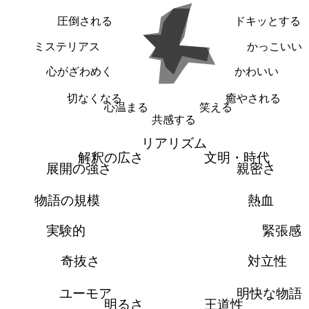
圧倒される
ドキッとする
ミステリアス
かっこいい
心がざわめく
かわいい
切なくなる
癒やされる
心温まる
笑える
共感する
リアリズム
解釈の広さ
文明・時代
展開の強さ
親密さ
物語の規模
熱血
実験的
緊張感
奇抜さ
対立性
ユーモア
明快な物語
明るさ
王道性