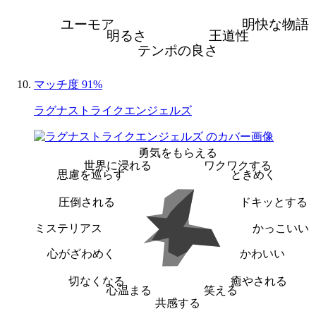
ユーモア
明快な物語
明るさ
王道性
テンポの良さ
マッチ度 91%
ラグナストライクエンジェルズ
勇気をもらえる
世界に浸れる
ワクワクする
思慮を巡らす
ときめく
圧倒される
ドキッとする
ミステリアス
かっこいい
心がざわめく
かわいい
切なくなる
癒やされる
心温まる
笑える
共感する