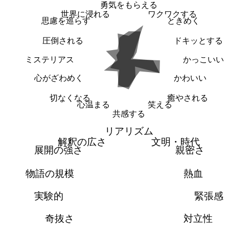
勇気をもらえる
世界に浸れる
ワクワクする
思慮を巡らす
ときめく
圧倒される
ドキッとする
ミステリアス
かっこいい
心がざわめく
かわいい
切なくなる
癒やされる
心温まる
笑える
共感する
リアリズム
解釈の広さ
文明・時代
展開の強さ
親密さ
物語の規模
熱血
実験的
緊張感
奇抜さ
対立性