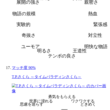
展開の強さ
親密さ
物語の規模
熱血
実験的
緊張感
奇抜さ
対立性
ユーモア
明快な物語
明るさ
王道性
テンポの良さ
マッチ度 90%
T.P.さくら ～タイムパラディンさくら～
勇気をもらえる
世界に浸れる
ワクワクする
思慮を巡らす
ときめく