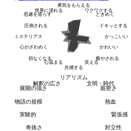
勇気をもらえる
世界に浸れる
ワクワクする
思慮を巡らす
ときめく
圧倒される
ドキッとする
ミステリアス
かっこいい
心がざわめく
かわいい
切なくなる
癒やされる
心温まる
笑える
共感する
リアリズム
解釈の広さ
文明・時代
展開の強さ
親密さ
物語の規模
熱血
実験的
緊張感
奇抜さ
対立性