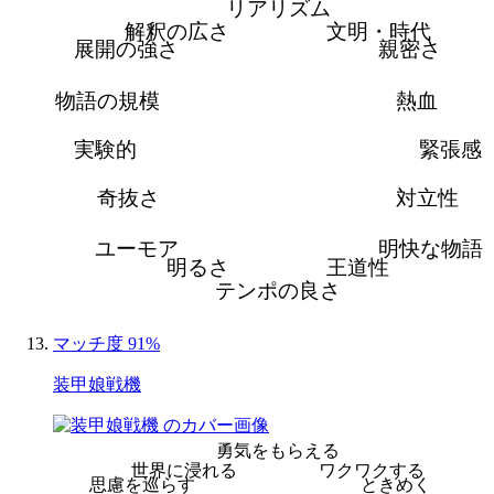
リアリズム
解釈の広さ
文明・時代
展開の強さ
親密さ
物語の規模
熱血
実験的
緊張感
奇抜さ
対立性
ユーモア
明快な物語
明るさ
王道性
テンポの良さ
マッチ度 91%
装甲娘戦機
勇気をもらえる
世界に浸れる
ワクワクする
思慮を巡らす
ときめく