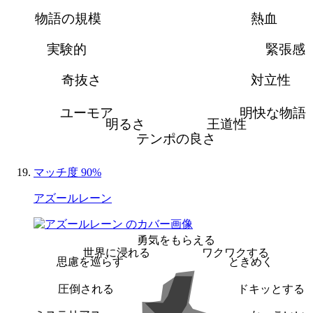
物語の規模
熱血
実験的
緊張感
奇抜さ
対立性
ユーモア
明快な物語
明るさ
王道性
テンポの良さ
マッチ度 90%
アズールレーン
勇気をもらえる
世界に浸れる
ワクワクする
思慮を巡らす
ときめく
圧倒される
ドキッとする