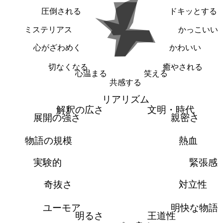
圧倒される
ドキッとする
ミステリアス
かっこいい
心がざわめく
かわいい
切なくなる
癒やされる
心温まる
笑える
共感する
リアリズム
解釈の広さ
文明・時代
展開の強さ
親密さ
物語の規模
熱血
実験的
緊張感
奇抜さ
対立性
ユーモア
明快な物語
明るさ
王道性