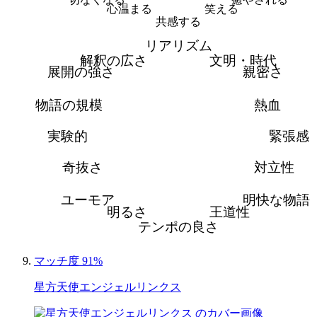
心温まる
笑える
共感する
リアリズム
解釈の広さ
文明・時代
展開の強さ
親密さ
物語の規模
熱血
実験的
緊張感
奇抜さ
対立性
ユーモア
明快な物語
明るさ
王道性
テンポの良さ
マッチ度 91%
星方天使エンジェルリンクス