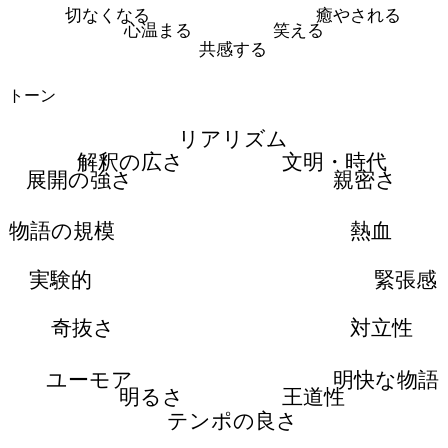
切なくなる
癒やされる
心温まる
笑える
共感する
トーン
リアリズム
解釈の広さ
文明・時代
展開の強さ
親密さ
物語の規模
熱血
実験的
緊張感
奇抜さ
対立性
ユーモア
明快な物語
明るさ
王道性
テンポの良さ