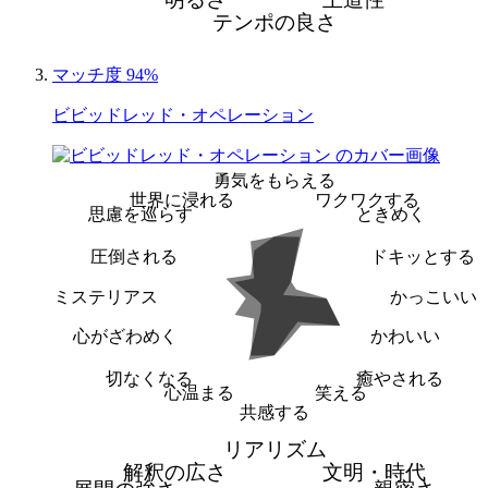
テンポの良さ
マッチ度 94%
ビビッドレッド・オペレーション
勇気をもらえる
世界に浸れる
ワクワクする
思慮を巡らす
ときめく
圧倒される
ドキッとする
ミステリアス
かっこいい
心がざわめく
かわいい
切なくなる
癒やされる
心温まる
笑える
共感する
リアリズム
解釈の広さ
文明・時代