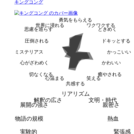
キングコング
勇気をもらえる
世界に浸れる
ワクワクする
思慮を巡らす
ときめく
圧倒される
ドキッとする
ミステリアス
かっこいい
心がざわめく
かわいい
切なくなる
癒やされる
心温まる
笑える
共感する
リアリズム
解釈の広さ
文明・時代
展開の強さ
親密さ
物語の規模
熱血
実験的
緊張感