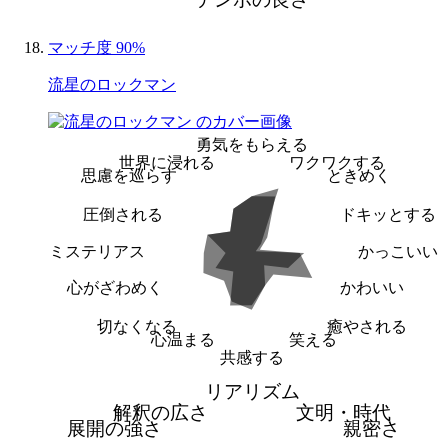
マッチ度 90%
流星のロックマン
勇気をもらえる
世界に浸れる
ワクワクする
思慮を巡らす
ときめく
圧倒される
ドキッとする
ミステリアス
かっこいい
心がざわめく
かわいい
切なくなる
癒やされる
心温まる
笑える
共感する
リアリズム
解釈の広さ
文明・時代
展開の強さ
親密さ