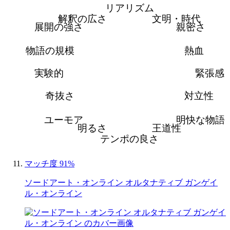
リアリズム
解釈の広さ
文明・時代
展開の強さ
親密さ
物語の規模
熱血
実験的
緊張感
奇抜さ
対立性
ユーモア
明快な物語
明るさ
王道性
テンポの良さ
マッチ度 91%
ソードアート・オンライン オルタナティブ ガンゲイ
ル・オンライン