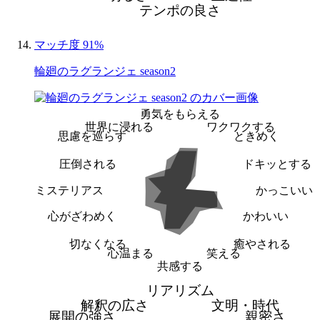
テンポの良さ
マッチ度 91%
輪廻のラグランジェ season2
勇気をもらえる
世界に浸れる
ワクワクする
思慮を巡らす
ときめく
圧倒される
ドキッとする
ミステリアス
かっこいい
心がざわめく
かわいい
切なくなる
癒やされる
心温まる
笑える
共感する
リアリズム
解釈の広さ
文明・時代
展開の強さ
親密さ