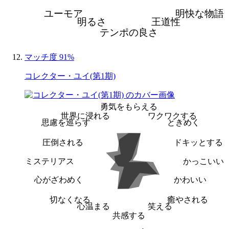
ユーモア
明快な物語
明るさ
王道性
テンポの良さ
マッチ度 91%
コレクター・ユイ(第1期)
勇気をもらえる
世界に浸れる
ワクワクする
思慮を巡らす
ときめく
圧倒される
ドキッとする
ミステリアス
かっこいい
心がざわめく
かわいい
切なくなる
癒やされる
心温まる
笑える
共感する