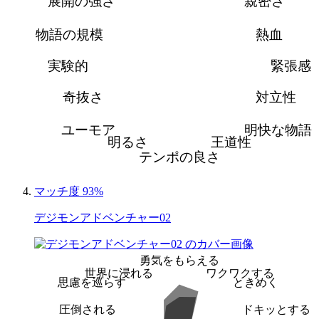
展開の強さ
親密さ
物語の規模
熱血
実験的
緊張感
奇抜さ
対立性
ユーモア
明快な物語
明るさ
王道性
テンポの良さ
マッチ度 93%
デジモンアドベンチャー02
勇気をもらえる
世界に浸れる
ワクワクする
思慮を巡らす
ときめく
圧倒される
ドキッとする