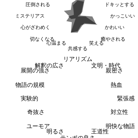
圧倒される
ドキッとする
ミステリアス
かっこいい
心がざわめく
かわいい
切なくなる
癒やされる
心温まる
笑える
共感する
リアリズム
解釈の広さ
文明・時代
展開の強さ
親密さ
物語の規模
熱血
実験的
緊張感
奇抜さ
対立性
ユーモア
明快な物語
明るさ
王道性
テンポの良さ