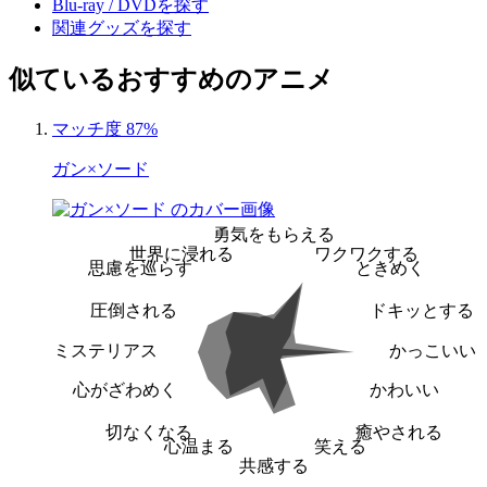
Blu-ray / DVDを探す
関連グッズを探す
似ているおすすめのアニメ
マッチ度 87%
ガン×ソード
勇気をもらえる
世界に浸れる
ワクワクする
思慮を巡らす
ときめく
圧倒される
ドキッとする
ミステリアス
かっこいい
心がざわめく
かわいい
切なくなる
癒やされる
心温まる
笑える
共感する