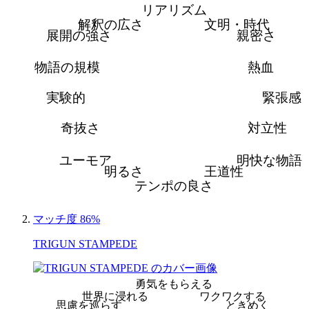
リアリズム
解釈の広さ
文明・時代
展開の強さ
親密さ
物語の規模
熱血
実験的
緊張感
奇抜さ
対立性
ユーモア
明快な物語
明るさ
王道性
テンポの良さ
マッチ度 86%
TRIGUN STAMPEDE
勇気をもらえる
世界に浸れる
ワクワクする
思慮を巡らす
ときめく