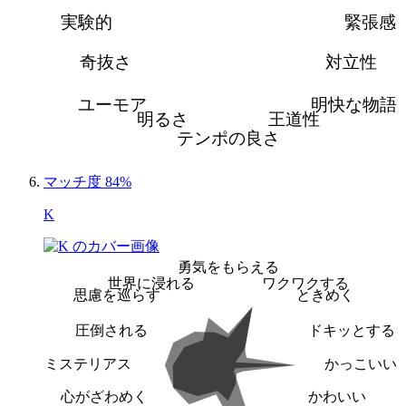
実験的
緊張感
奇抜さ
対立性
ユーモア
明快な物語
明るさ
王道性
テンポの良さ
マッチ度 84%
K
勇気をもらえる
世界に浸れる
ワクワクする
思慮を巡らす
ときめく
圧倒される
ドキッとする
ミステリアス
かっこいい
心がざわめく
かわいい