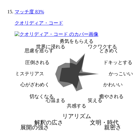
マッチ度 83%
クオリディア・コード
勇気をもらえる
世界に浸れる
ワクワクする
思慮を巡らす
ときめく
圧倒される
ドキッとする
ミステリアス
かっこいい
心がざわめく
かわいい
切なくなる
癒やされる
心温まる
笑える
共感する
リアリズム
解釈の広さ
文明・時代
展開の強さ
親密さ