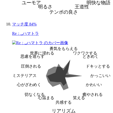
ユーモア
明快な物語
明るさ
王道性
テンポの良さ
マッチ度 84%
Re：␣ハマトラ
勇気をもらえる
世界に浸れる
ワクワクする
思慮を巡らす
ときめく
圧倒される
ドキッとする
ミステリアス
かっこいい
心がざわめく
かわいい
切なくなる
癒やされる
心温まる
笑える
共感する
リアリズム