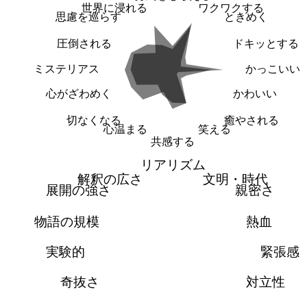
世界に浸れる
ワクワクする
思慮を巡らす
ときめく
圧倒される
ドキッとする
ミステリアス
かっこいい
心がざわめく
かわいい
切なくなる
癒やされる
心温まる
笑える
共感する
リアリズム
解釈の広さ
文明・時代
展開の強さ
親密さ
物語の規模
熱血
実験的
緊張感
奇抜さ
対立性