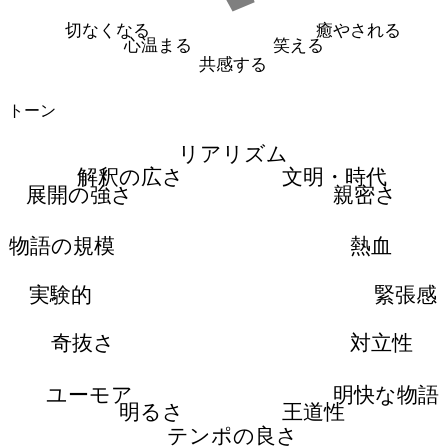
切なくなる
癒やされる
心温まる
笑える
共感する
トーン
リアリズム
解釈の広さ
文明・時代
展開の強さ
親密さ
物語の規模
熱血
実験的
緊張感
奇抜さ
対立性
ユーモア
明快な物語
明るさ
王道性
テンポの良さ