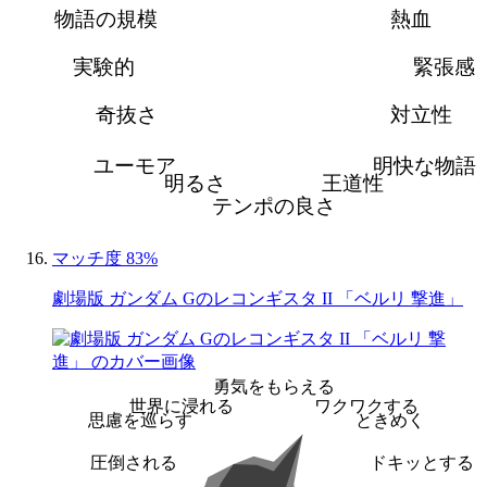
物語の規模
熱血
実験的
緊張感
奇抜さ
対立性
ユーモア
明快な物語
明るさ
王道性
テンポの良さ
マッチ度 83%
劇場版 ガンダム Gのレコンギスタ II 「ベルリ 撃進」
勇気をもらえる
世界に浸れる
ワクワクする
思慮を巡らす
ときめく
圧倒される
ドキッとする