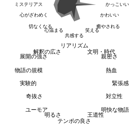
ミステリアス
かっこいい
心がざわめく
かわいい
切なくなる
癒やされる
心温まる
笑える
共感する
リアリズム
解釈の広さ
文明・時代
展開の強さ
親密さ
物語の規模
熱血
実験的
緊張感
奇抜さ
対立性
ユーモア
明快な物語
明るさ
王道性
テンポの良さ