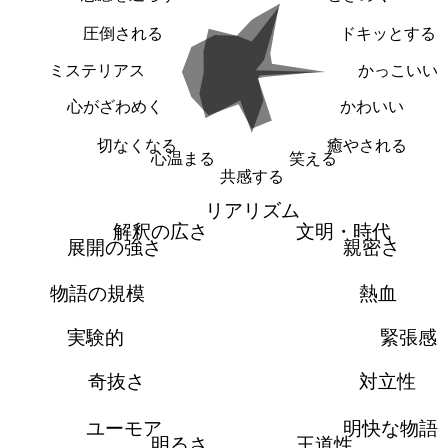
圧倒される
ドキッとする
ミステリアス
かっこいい
心がざわめく
かわいい
切なくなる
癒やされる
心温まる
笑える
共感する
リアリズム
解釈の広さ
文明・時代
展開の強さ
親密さ
物語の規模
熱血
実験的
緊張感
奇抜さ
対立性
ユーモア
明快な物語
明るさ
王道性