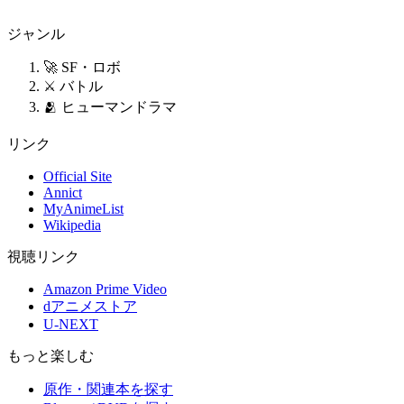
ジャンル
🚀 SF・ロボ
⚔️ バトル
🫂 ヒューマンドラマ
リンク
Official Site
Annict
MyAnimeList
Wikipedia
視聴リンク
Amazon Prime Video
dアニメストア
U-NEXT
もっと楽しむ
原作・関連本を探す