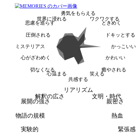
勇気をもらえる
世界に浸れる
ワクワクする
思慮を巡らす
ときめく
圧倒される
ドキッとする
ミステリアス
かっこいい
心がざわめく
かわいい
切なくなる
癒やされる
心温まる
笑える
共感する
リアリズム
解釈の広さ
文明・時代
展開の強さ
親密さ
物語の規模
熱血
実験的
緊張感