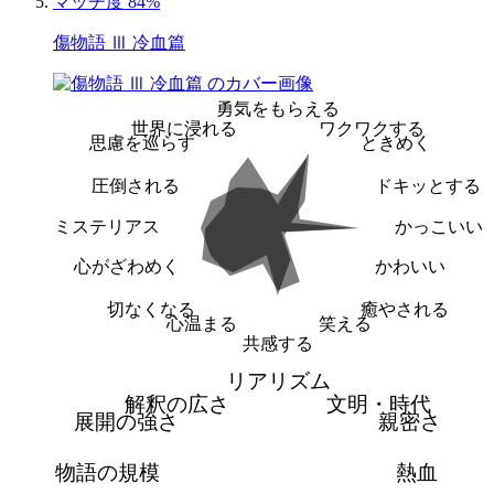
マッチ度 84%
傷物語 Ⅲ 冷血篇
勇気をもらえる
世界に浸れる
ワクワクする
思慮を巡らす
ときめく
圧倒される
ドキッとする
ミステリアス
かっこいい
心がざわめく
かわいい
切なくなる
癒やされる
心温まる
笑える
共感する
リアリズム
解釈の広さ
文明・時代
展開の強さ
親密さ
物語の規模
熱血