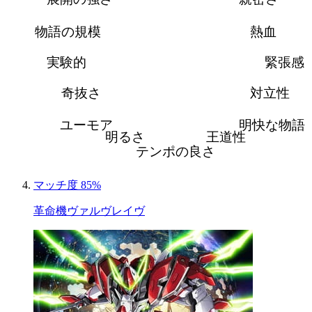
物語の規模
熱血
実験的
緊張感
奇抜さ
対立性
ユーモア
明快な物語
明るさ
王道性
テンポの良さ
マッチ度 85%
革命機ヴァルヴレイヴ