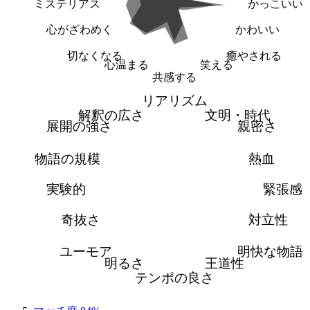
ミステリアス
かっこいい
心がざわめく
かわいい
切なくなる
癒やされる
心温まる
笑える
共感する
リアリズム
解釈の広さ
文明・時代
展開の強さ
親密さ
物語の規模
熱血
実験的
緊張感
奇抜さ
対立性
ユーモア
明快な物語
明るさ
王道性
テンポの良さ