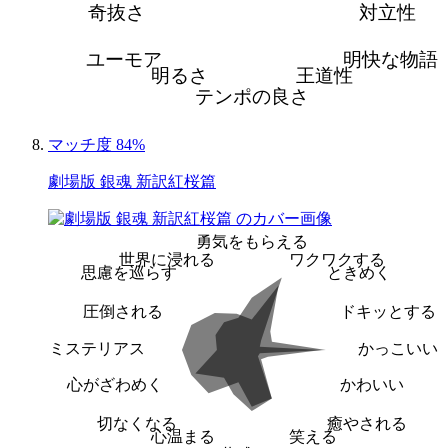
奇抜さ
対立性
ユーモア
明快な物語
明るさ
王道性
テンポの良さ
マッチ度 84%
劇場版 銀魂 新訳紅桜篇
勇気をもらえる
世界に浸れる
ワクワクする
思慮を巡らす
ときめく
圧倒される
ドキッとする
ミステリアス
かっこいい
心がざわめく
かわいい
切なくなる
癒やされる
心温まる
笑える