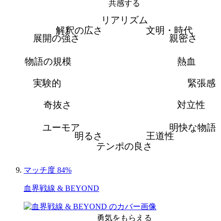
共感する
リアリズム
解釈の広さ
文明・時代
展開の強さ
親密さ
物語の規模
熱血
実験的
緊張感
奇抜さ
対立性
ユーモア
明快な物語
明るさ
王道性
テンポの良さ
マッチ度 84%
血界戦線 & BEYOND
勇気をもらえる