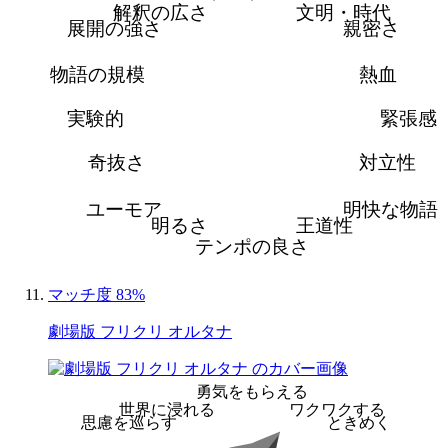
解釈の広さ
文明・時代
展開の強さ
親密さ
物語の規模
熱血
実験的
緊張感
奇抜さ
対立性
ユーモア
明快な物語
明るさ
王道性
テンポの良さ
マッチ度 83%
劇場版 フリクリ オルタナ
勇気をもらえる
世界に浸れる
ワクワクする
思慮を巡らす
ときめく