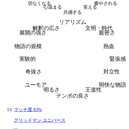
切なくなる
癒やされる
心温まる
笑える
共感する
リアリズム
解釈の広さ
文明・時代
展開の強さ
親密さ
物語の規模
熱血
実験的
緊張感
奇抜さ
対立性
ユーモア
明快な物語
明るさ
王道性
テンポの良さ
マッチ度 83%
グリッドマン ユニバース