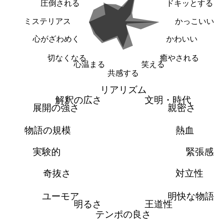
圧倒される
ドキッとする
ミステリアス
かっこいい
心がざわめく
かわいい
切なくなる
癒やされる
心温まる
笑える
共感する
リアリズム
解釈の広さ
文明・時代
展開の強さ
親密さ
物語の規模
熱血
実験的
緊張感
奇抜さ
対立性
ユーモア
明快な物語
明るさ
王道性
テンポの良さ