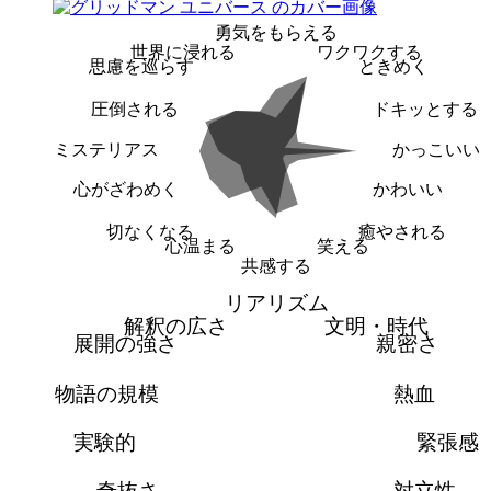
勇気をもらえる
世界に浸れる
ワクワクする
思慮を巡らす
ときめく
圧倒される
ドキッとする
ミステリアス
かっこいい
心がざわめく
かわいい
切なくなる
癒やされる
心温まる
笑える
共感する
リアリズム
解釈の広さ
文明・時代
展開の強さ
親密さ
物語の規模
熱血
実験的
緊張感
奇抜さ
対立性