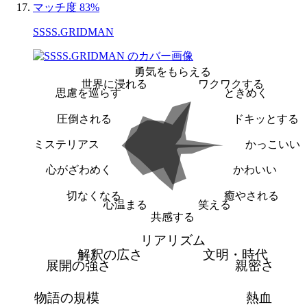
マッチ度 83%
SSSS.GRIDMAN
勇気をもらえる
世界に浸れる
ワクワクする
思慮を巡らす
ときめく
圧倒される
ドキッとする
ミステリアス
かっこいい
心がざわめく
かわいい
切なくなる
癒やされる
心温まる
笑える
共感する
リアリズム
解釈の広さ
文明・時代
展開の強さ
親密さ
物語の規模
熱血