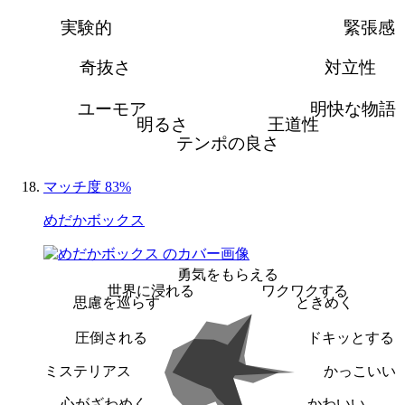
実験的
緊張感
奇抜さ
対立性
ユーモア
明快な物語
明るさ
王道性
テンポの良さ
マッチ度 83%
めだかボックス
勇気をもらえる
世界に浸れる
ワクワクする
思慮を巡らす
ときめく
圧倒される
ドキッとする
ミステリアス
かっこいい
心がざわめく
かわいい