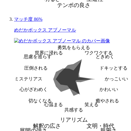
テンポの良さ
マッチ度 86%
めだかボックス アブノーマル
勇気をもらえる
世界に浸れる
ワクワクする
思慮を巡らす
ときめく
圧倒される
ドキッとする
ミステリアス
かっこいい
心がざわめく
かわいい
切なくなる
癒やされる
心温まる
笑える
共感する
リアリズム
解釈の広さ
文明・時代
展開の強さ
親密さ