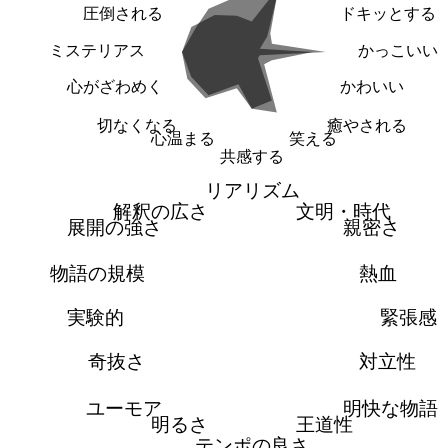
圧倒される
ドキッとする
ミステリアス
かっこいい
心がざわめく
かわいい
切なくなる
癒やされる
心温まる
笑える
共感する
リアリズム
解釈の広さ
文明・時代
展開の強さ
親密さ
物語の規模
熱血
実験的
緊張感
奇抜さ
対立性
ユーモア
明快な物語
明るさ
王道性
テンポの良さ