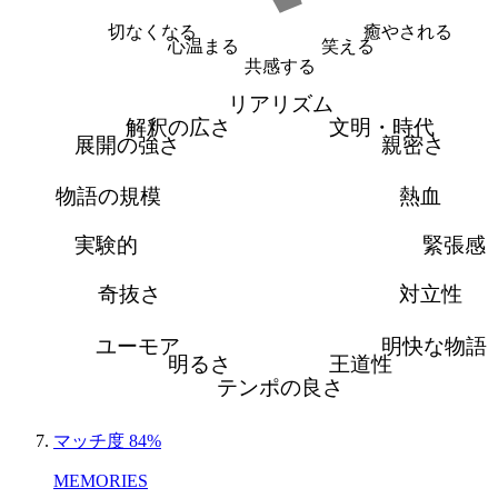
切なくなる
癒やされる
心温まる
笑える
共感する
リアリズム
解釈の広さ
文明・時代
展開の強さ
親密さ
物語の規模
熱血
実験的
緊張感
奇抜さ
対立性
ユーモア
明快な物語
明るさ
王道性
テンポの良さ
マッチ度 84%
MEMORIES