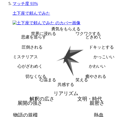
マッチ度 93%
土下座で頼んでみた
勇気をもらえる
世界に浸れる
ワクワクする
思慮を巡らす
ときめく
圧倒される
ドキッとする
ミステリアス
かっこいい
心がざわめく
かわいい
切なくなる
癒やされる
心温まる
笑える
共感する
リアリズム
解釈の広さ
文明・時代
展開の強さ
親密さ
物語の規模
熱血