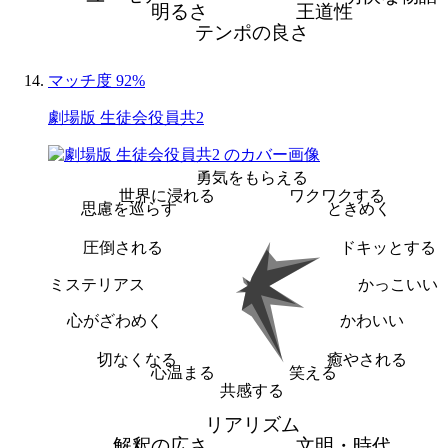
明るさ
王道性
テンポの良さ
マッチ度 92%
劇場版 生徒会役員共2
勇気をもらえる
世界に浸れる
ワクワクする
思慮を巡らす
ときめく
圧倒される
ドキッとする
ミステリアス
かっこいい
心がざわめく
かわいい
切なくなる
癒やされる
心温まる
笑える
共感する
リアリズム
解釈の広さ
文明・時代