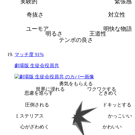
実験的
緊張感
奇抜さ
対立性
ユーモア
明快な物語
明るさ
王道性
テンポの良さ
マッチ度 91%
劇場版 生徒会役員共
勇気をもらえる
世界に浸れる
ワクワクする
思慮を巡らす
ときめく
圧倒される
ドキッとする
ミステリアス
かっこいい
心がざわめく
かわいい