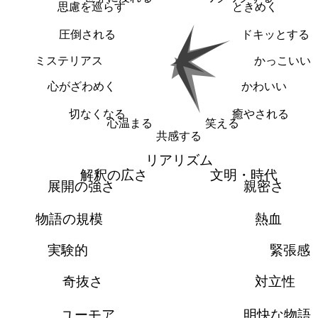
思慮を巡らす
ときめく
圧倒される
ドキッとする
ミステリアス
かっこいい
心がざわめく
かわいい
切なくなる
癒やされる
心温まる
笑える
共感する
リアリズム
解釈の広さ
文明・時代
展開の強さ
親密さ
物語の規模
熱血
実験的
緊張感
奇抜さ
対立性
ユーモア
明快な物語