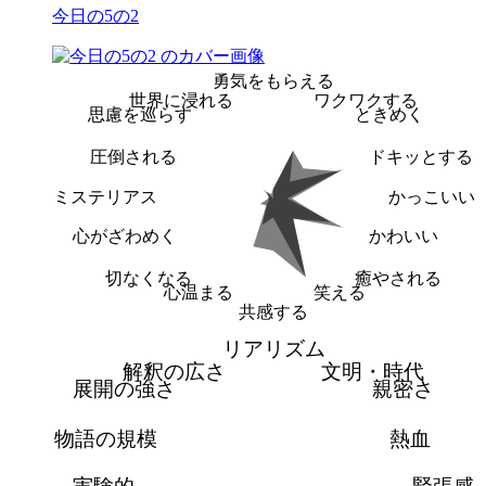
今日の5の2
勇気をもらえる
世界に浸れる
ワクワクする
思慮を巡らす
ときめく
圧倒される
ドキッとする
ミステリアス
かっこいい
心がざわめく
かわいい
切なくなる
癒やされる
心温まる
笑える
共感する
リアリズム
解釈の広さ
文明・時代
展開の強さ
親密さ
物語の規模
熱血