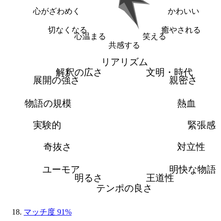
心がざわめく
かわいい
切なくなる
癒やされる
心温まる
笑える
共感する
リアリズム
解釈の広さ
文明・時代
展開の強さ
親密さ
物語の規模
熱血
実験的
緊張感
奇抜さ
対立性
ユーモア
明快な物語
明るさ
王道性
テンポの良さ
マッチ度 91%