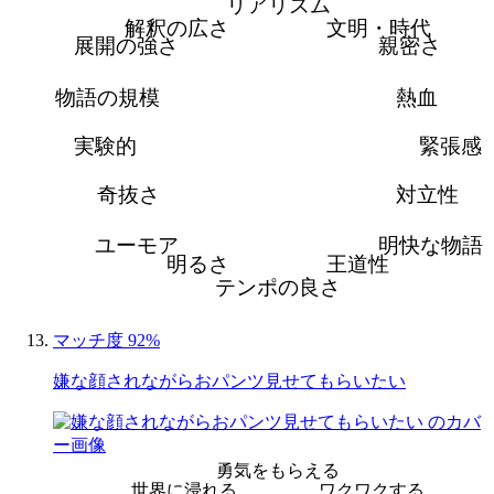
リアリズム
解釈の広さ
文明・時代
展開の強さ
親密さ
物語の規模
熱血
実験的
緊張感
奇抜さ
対立性
ユーモア
明快な物語
明るさ
王道性
テンポの良さ
マッチ度 92%
嫌な顔されながらおパンツ見せてもらいたい
勇気をもらえる
世界に浸れる
ワクワクする