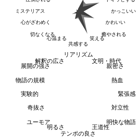
ミステリアス
かっこいい
心がざわめく
かわいい
切なくなる
癒やされる
心温まる
笑える
共感する
リアリズム
解釈の広さ
文明・時代
展開の強さ
親密さ
物語の規模
熱血
実験的
緊張感
奇抜さ
対立性
ユーモア
明快な物語
明るさ
王道性
テンポの良さ