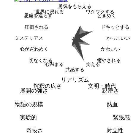
勇気をもらえる
世界に浸れる
ワクワクする
思慮を巡らす
ときめく
圧倒される
ドキッとする
ミステリアス
かっこいい
心がざわめく
かわいい
切なくなる
癒やされる
心温まる
笑える
共感する
リアリズム
解釈の広さ
文明・時代
展開の強さ
親密さ
物語の規模
熱血
実験的
緊張感
奇抜さ
対立性