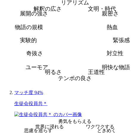
リアリズム
解釈の広さ
文明・時代
展開の強さ
親密さ
物語の規模
熱血
実験的
緊張感
奇抜さ
対立性
ユーモア
明快な物語
明るさ
王道性
テンポの良さ
マッチ度 94%
生徒会役員共＊
勇気をもらえる
世界に浸れる
ワクワクする
思慮を巡らす
ときめく