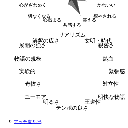
心がざわめく
かわいい
切なくなる
癒やされる
心温まる
笑える
共感する
リアリズム
解釈の広さ
文明・時代
展開の強さ
親密さ
物語の規模
熱血
実験的
緊張感
奇抜さ
対立性
ユーモア
明快な物語
明るさ
王道性
テンポの良さ
マッチ度 92%