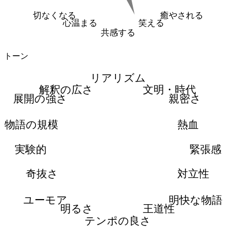
切なくなる
癒やされる
心温まる
笑える
共感する
トーン
リアリズム
解釈の広さ
文明・時代
展開の強さ
親密さ
物語の規模
熱血
実験的
緊張感
奇抜さ
対立性
ユーモア
明快な物語
明るさ
王道性
テンポの良さ