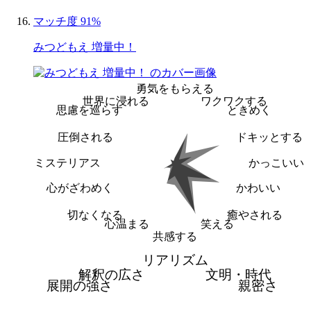
マッチ度 91%
みつどもえ 増量中！
勇気をもらえる
世界に浸れる
ワクワクする
思慮を巡らす
ときめく
圧倒される
ドキッとする
ミステリアス
かっこいい
心がざわめく
かわいい
切なくなる
癒やされる
心温まる
笑える
共感する
リアリズム
解釈の広さ
文明・時代
展開の強さ
親密さ