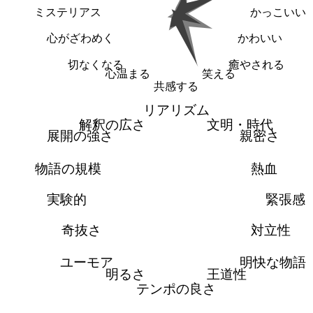
ミステリアス
かっこいい
心がざわめく
かわいい
切なくなる
癒やされる
心温まる
笑える
共感する
リアリズム
解釈の広さ
文明・時代
展開の強さ
親密さ
物語の規模
熱血
実験的
緊張感
奇抜さ
対立性
ユーモア
明快な物語
明るさ
王道性
テンポの良さ