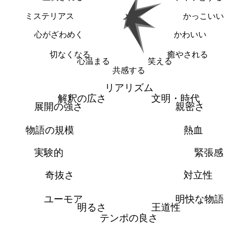
ミステリアス
かっこいい
心がざわめく
かわいい
切なくなる
癒やされる
心温まる
笑える
共感する
リアリズム
解釈の広さ
文明・時代
展開の強さ
親密さ
物語の規模
熱血
実験的
緊張感
奇抜さ
対立性
ユーモア
明快な物語
明るさ
王道性
テンポの良さ