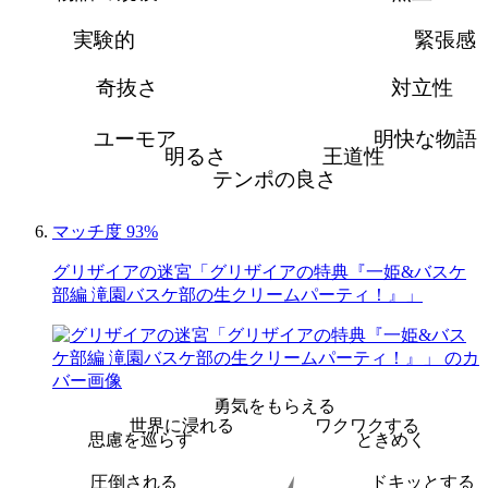
実験的
緊張感
奇抜さ
対立性
ユーモア
明快な物語
明るさ
王道性
テンポの良さ
マッチ度 93%
グリザイアの迷宮「グリザイアの特典『一姫&バスケ
部編 滝園バスケ部の生クリームパーティ！』」
勇気をもらえる
世界に浸れる
ワクワクする
思慮を巡らす
ときめく
圧倒される
ドキッとする