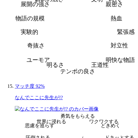
展開の強さ
親密さ
物語の規模
熱血
実験的
緊張感
奇抜さ
対立性
ユーモア
明快な物語
明るさ
王道性
テンポの良さ
マッチ度 92%
なんでここに先生が!?
勇気をもらえる
世界に浸れる
ワクワクする
思慮を巡らす
ときめく
圧倒される
ドキッとする