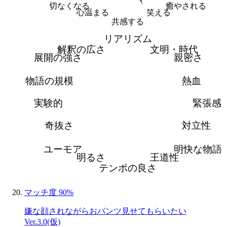
切なくなる
癒やされる
心温まる
笑える
共感する
リアリズム
解釈の広さ
文明・時代
展開の強さ
親密さ
物語の規模
熱血
実験的
緊張感
奇抜さ
対立性
ユーモア
明快な物語
明るさ
王道性
テンポの良さ
マッチ度 90%
嫌な顔されながらおパンツ見せてもらいたい
Ver.3.0(仮)