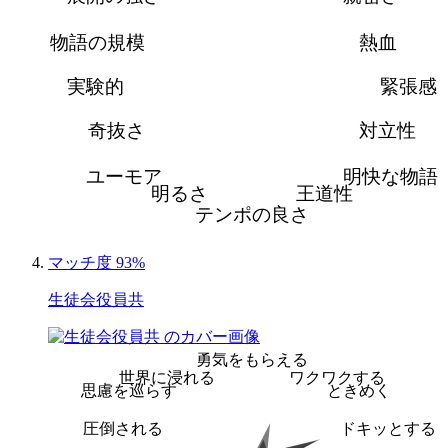
物語の規模
熱血
実験的
緊張感
奇抜さ
対立性
ユーモア
明快な物語
明るさ
王道性
テンポの良さ
マッチ度 93%
生徒会役員共
勇気をもらえる
世界に浸れる
ワクワクする
思慮を巡らす
ときめく
圧倒される
ドキッとする