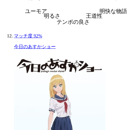
ユーモア
明快な物語
明るさ
王道性
テンポの良さ
マッチ度 92%
今日のあすかショー