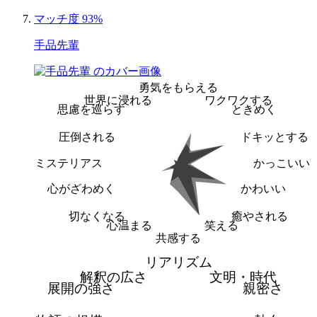
マッチ度 93%
手品先輩
勇気をもらえる
世界に浸れる
ワクワクする
思慮を巡らす
ときめく
圧倒される
ドキッとする
ミステリアス
かっこいい
心がざわめく
かわいい
切なくなる
癒やされる
心温まる
笑える
共感する
リアリズム
解釈の広さ
文明・時代
展開の強さ
親密さ