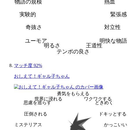
物語の規模
熱血
実験的
緊張感
奇抜さ
対立性
ユーモア
明快な物語
明るさ
王道性
テンポの良さ
マッチ度 92%
おしえて！ギャル子ちゃん
勇気をもらえる
世界に浸れる
ワクワクする
思慮を巡らす
ときめく
圧倒される
ドキッとする
ミステリアス
かっこいい