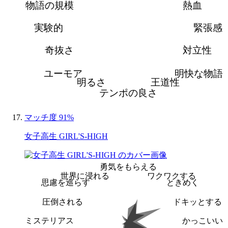
物語の規模
熱血
実験的
緊張感
奇抜さ
対立性
ユーモア
明快な物語
明るさ
王道性
テンポの良さ
マッチ度 91%
女子高生 GIRL'S-HIGH
勇気をもらえる
世界に浸れる
ワクワクする
思慮を巡らす
ときめく
圧倒される
ドキッとする
ミステリアス
かっこいい