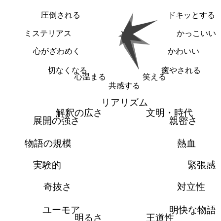
圧倒される
ドキッとする
ミステリアス
かっこいい
心がざわめく
かわいい
切なくなる
癒やされる
心温まる
笑える
共感する
リアリズム
解釈の広さ
文明・時代
展開の強さ
親密さ
物語の規模
熱血
実験的
緊張感
奇抜さ
対立性
ユーモア
明快な物語
明るさ
王道性