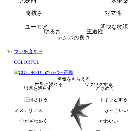
実験的
緊張感
奇抜さ
対立性
ユーモア
明快な物語
明るさ
王道性
テンポの良さ
マッチ度 92%
COLORFUL
勇気をもらえる
世界に浸れる
ワクワクする
思慮を巡らす
ときめく
圧倒される
ドキッとする
ミステリアス
かっこいい
心がざわめく
かわいい