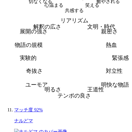
切なくなる
癒やされる
心温まる
笑える
共感する
リアリズム
解釈の広さ
文明・時代
展開の強さ
親密さ
物語の規模
熱血
実験的
緊張感
奇抜さ
対立性
ユーモア
明快な物語
明るさ
王道性
テンポの良さ
マッチ度 92%
ナルどマ