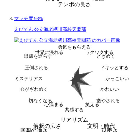
テンポの良さ
マッチ度 93%
えびてん 公立海老栖川高校天悶部
勇気をもらえる
世界に浸れる
ワクワクする
思慮を巡らす
ときめく
圧倒される
ドキッとする
ミステリアス
かっこいい
心がざわめく
かわいい
切なくなる
癒やされる
心温まる
笑える
共感する
リアリズム
解釈の広さ
文明・時代
展開の強さ
親密さ