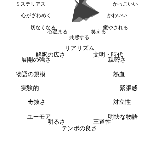
ミステリアス
かっこいい
心がざわめく
かわいい
切なくなる
癒やされる
心温まる
笑える
共感する
リアリズム
解釈の広さ
文明・時代
展開の強さ
親密さ
物語の規模
熱血
実験的
緊張感
奇抜さ
対立性
ユーモア
明快な物語
明るさ
王道性
テンポの良さ