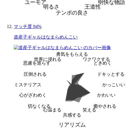
ユーモア
明快な物語
明るさ
王道性
テンポの良さ
マッチ度 94%
道産子ギャルはなまらめんこい
勇気をもらえる
世界に浸れる
ワクワクする
思慮を巡らす
ときめく
圧倒される
ドキッとする
ミステリアス
かっこいい
心がざわめく
かわいい
切なくなる
癒やされる
心温まる
笑える
共感する
リアリズム