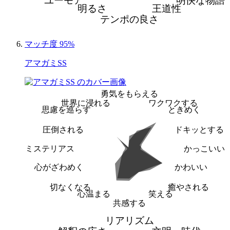
ユーモア
明快な物語
明るさ
王道性
テンポの良さ
マッチ度 95%
アマガミSS
勇気をもらえる
世界に浸れる
ワクワクする
思慮を巡らす
ときめく
圧倒される
ドキッとする
ミステリアス
かっこいい
心がざわめく
かわいい
切なくなる
癒やされる
心温まる
笑える
共感する
リアリズム