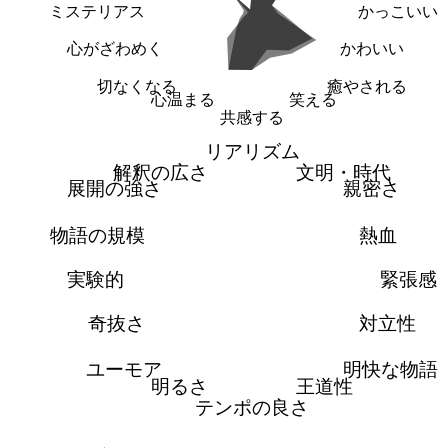
ミステリアス
かっこいい
心がざわめく
かわいい
切なくなる
癒やされる
心温まる
笑える
共感する
リアリズム
解釈の広さ
文明・時代
展開の強さ
親密さ
物語の規模
熱血
実験的
緊張感
奇抜さ
対立性
ユーモア
明快な物語
明るさ
王道性
テンポの良さ