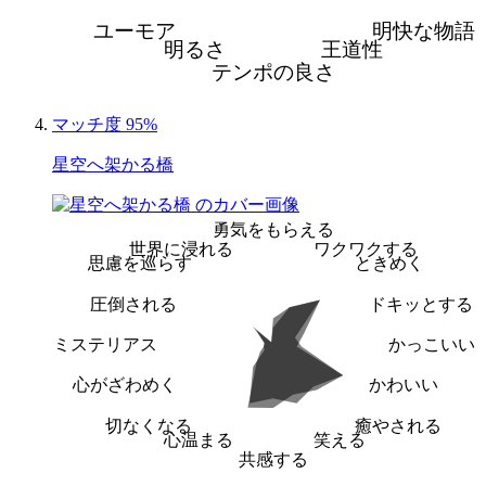
ユーモア
明快な物語
明るさ
王道性
テンポの良さ
マッチ度 95%
星空へ架かる橋
勇気をもらえる
世界に浸れる
ワクワクする
思慮を巡らす
ときめく
圧倒される
ドキッとする
ミステリアス
かっこいい
心がざわめく
かわいい
切なくなる
癒やされる
心温まる
笑える
共感する