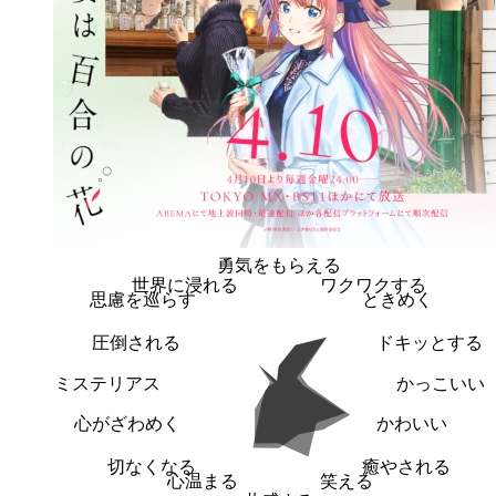
勇気をもらえる
世界に浸れる
ワクワクする
思慮を巡らす
ときめく
圧倒される
ドキッとする
ミステリアス
かっこいい
心がざわめく
かわいい
切なくなる
癒やされる
心温まる
笑える