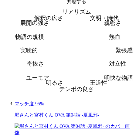
共感する
リアリズム
解釈の広さ
文明・時代
展開の強さ
親密さ
物語の規模
熱血
実験的
緊張感
奇抜さ
対立性
ユーモア
明快な物語
明るさ
王道性
テンポの良さ
マッチ度 95%
堀さんと宮村くん OVA 第04話 -夏風邪-