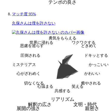
テンポの良さ
マッチ度 95%
久保さんは僕を許さない
勇気をもらえる
世界に浸れる
ワクワクする
思慮を巡らす
ときめく
圧倒される
ドキッとする
ミステリアス
かっこいい
心がざわめく
かわいい
切なくなる
癒やされる
心温まる
笑える
共感する
リアリズム
解釈の広さ
文明・時代
展開の強さ
親密さ