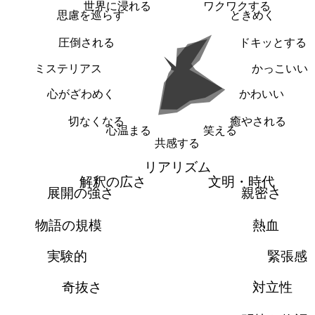
世界に浸れる
ワクワクする
思慮を巡らす
ときめく
圧倒される
ドキッとする
ミステリアス
かっこいい
心がざわめく
かわいい
切なくなる
癒やされる
心温まる
笑える
共感する
リアリズム
解釈の広さ
文明・時代
展開の強さ
親密さ
物語の規模
熱血
実験的
緊張感
奇抜さ
対立性