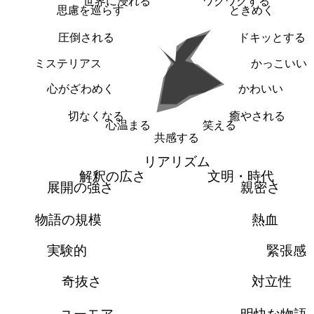
世界に浸れる
ワクワクする
思慮を巡らす
ときめく
圧倒される
ドキッとする
ミステリアス
かっこいい
心がざわめく
かわいい
切なくなる
癒やされる
心温まる
笑える
共感する
リアリズム
解釈の広さ
文明・時代
展開の強さ
親密さ
物語の規模
熱血
実験的
緊張感
奇抜さ
対立性