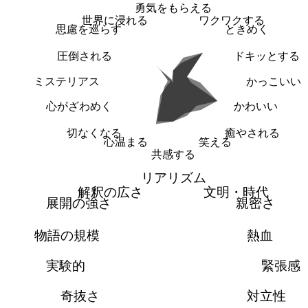
勇気をもらえる
世界に浸れる
ワクワクする
思慮を巡らす
ときめく
圧倒される
ドキッとする
ミステリアス
かっこいい
心がざわめく
かわいい
切なくなる
癒やされる
心温まる
笑える
共感する
リアリズム
解釈の広さ
文明・時代
展開の強さ
親密さ
物語の規模
熱血
実験的
緊張感
奇抜さ
対立性