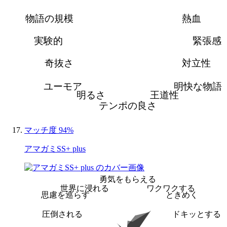
物語の規模
熱血
実験的
緊張感
奇抜さ
対立性
ユーモア
明快な物語
明るさ
王道性
テンポの良さ
マッチ度 94%
アマガミSS+ plus
勇気をもらえる
世界に浸れる
ワクワクする
思慮を巡らす
ときめく
圧倒される
ドキッとする