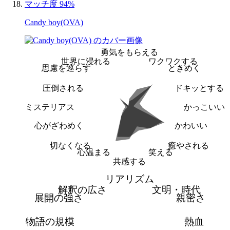
マッチ度 94%
Candy boy(OVA)
勇気をもらえる
世界に浸れる
ワクワクする
思慮を巡らす
ときめく
圧倒される
ドキッとする
ミステリアス
かっこいい
心がざわめく
かわいい
切なくなる
癒やされる
心温まる
笑える
共感する
リアリズム
解釈の広さ
文明・時代
展開の強さ
親密さ
物語の規模
熱血