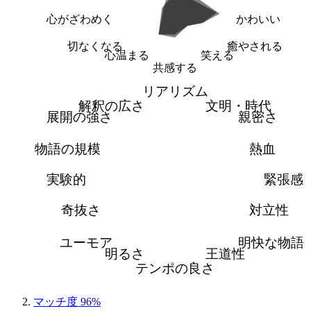
心がざわめく
かわいい
切なくなる
癒やされる
心温まる
笑える
共感する
リアリズム
解釈の広さ
文明・時代
展開の強さ
親密さ
物語の規模
熱血
実験的
緊張感
奇抜さ
対立性
ユーモア
明快な物語
明るさ
王道性
テンポの良さ
マッチ度 96%