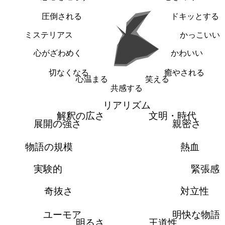
圧倒される
ドキッとする
ミステリアス
かっこいい
心がざわめく
かわいい
切なくなる
癒やされる
心温まる
笑える
共感する
リアリズム
解釈の広さ
文明・時代
展開の強さ
親密さ
物語の規模
熱血
実験的
緊張感
奇抜さ
対立性
ユーモア
明快な物語
明るさ
王道性