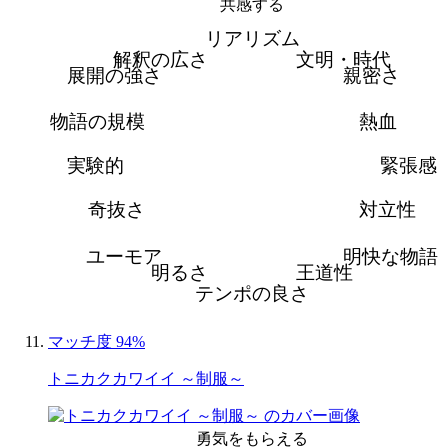
共感する
リアリズム
解釈の広さ
文明・時代
展開の強さ
親密さ
物語の規模
熱血
実験的
緊張感
奇抜さ
対立性
ユーモア
明快な物語
明るさ
王道性
テンポの良さ
マッチ度 94%
トニカクカワイイ ～制服～
勇気をもらえる