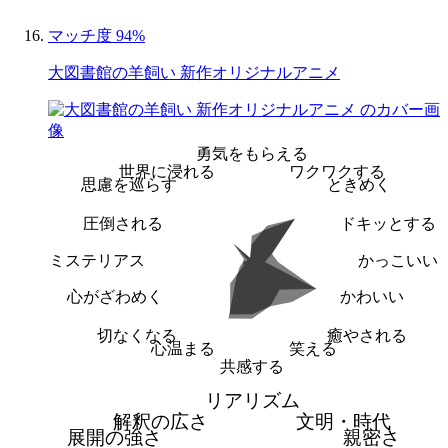
マッチ度 94%
大図書館の羊飼い 新作オリジナルアニメ
勇気をもらえる
世界に浸れる
ワクワクする
思慮を巡らす
ときめく
圧倒される
ドキッとする
ミステリアス
かっこいい
心がざわめく
かわいい
切なくなる
癒やされる
心温まる
笑える
共感する
リアリズム
解釈の広さ
文明・時代
展開の強さ
親密さ