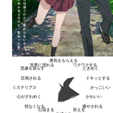
勇気をもらえる
世界に浸れる
ワクワクする
思慮を巡らす
ときめく
圧倒される
ドキッとする
ミステリアス
かっこいい
心がざわめく
かわいい
切なくなる
癒やされる
心温まる
笑える