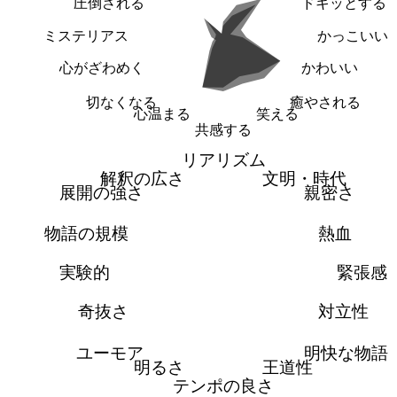
圧倒される
ドキッとする
ミステリアス
かっこいい
心がざわめく
かわいい
切なくなる
癒やされる
心温まる
笑える
共感する
リアリズム
解釈の広さ
文明・時代
展開の強さ
親密さ
物語の規模
熱血
実験的
緊張感
奇抜さ
対立性
ユーモア
明快な物語
明るさ
王道性
テンポの良さ