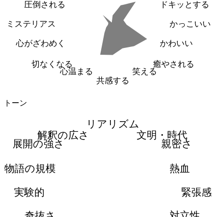
圧倒される
ドキッとする
ミステリアス
かっこいい
心がざわめく
かわいい
切なくなる
癒やされる
心温まる
笑える
共感する
トーン
リアリズム
解釈の広さ
文明・時代
展開の強さ
親密さ
物語の規模
熱血
実験的
緊張感
奇抜さ
対立性