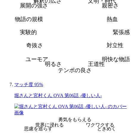
解釈の広さ
文明・時代
展開の強さ
親密さ
物語の規模
熱血
実験的
緊張感
奇抜さ
対立性
ユーモア
明快な物語
明るさ
王道性
テンポの良さ
マッチ度 95%
堀さんと宮村くん OVA 第06話 -優しい人-
勇気をもらえる
世界に浸れる
ワクワクする
思慮を巡らす
ときめく