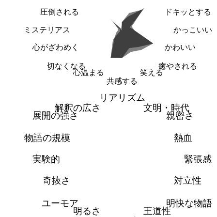
圧倒される
ドキッとする
ミステリアス
かっこいい
心がざわめく
かわいい
切なくなる
癒やされる
心温まる
笑える
共感する
リアリズム
解釈の広さ
文明・時代
展開の強さ
親密さ
物語の規模
熱血
実験的
緊張感
奇抜さ
対立性
ユーモア
明快な物語
明るさ
王道性