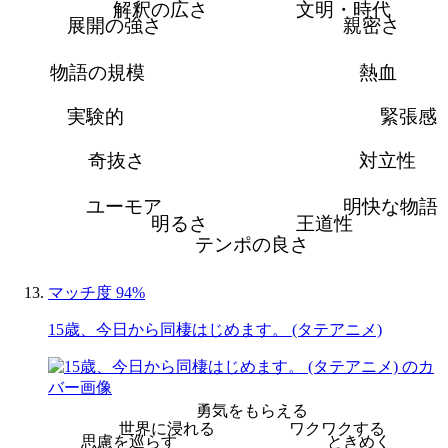
解釈の広さ
文明・時代
展開の強さ
親密さ
物語の規模
熱血
実験的
緊張感
奇抜さ
対立性
ユーモア
明快な物語
明るさ
王道性
テンポの良さ
マッチ度 94%
15歳、今日から同棲はじめます。 (タテアニメ)
勇気をもらえる
世界に浸れる
ワクワクする
思慮を巡らす
ときめく