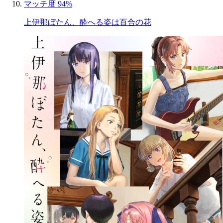
マッチ度 94%
上伊那ぼたん、酔へる姿は百合の花