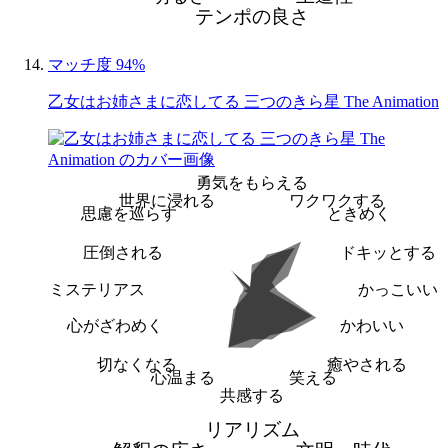
テンポの良さ
マッチ度 94%
乙女はお姉さまに恋してる 三つのきら星 The Animation
勇気をもらえる
世界に浸れる
ワクワクする
思慮を巡らす
ときめく
圧倒される
ドキッとする
ミステリアス
かっこいい
心がざわめく
かわいい
切なくなる
癒やされる
心温まる
笑える
共感する
リアリズム