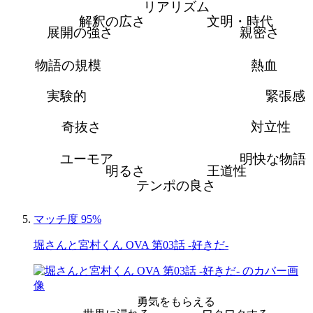
リアリズム
解釈の広さ
文明・時代
展開の強さ
親密さ
物語の規模
熱血
実験的
緊張感
奇抜さ
対立性
ユーモア
明快な物語
明るさ
王道性
テンポの良さ
マッチ度 95%
堀さんと宮村くん OVA 第03話 -好きだ-
勇気をもらえる