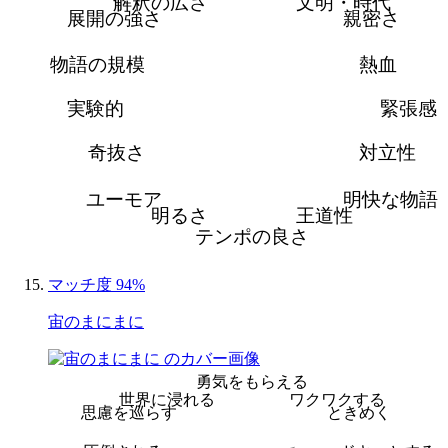
解釈の広さ
文明・時代
展開の強さ
親密さ
物語の規模
熱血
実験的
緊張感
奇抜さ
対立性
ユーモア
明快な物語
明るさ
王道性
テンポの良さ
マッチ度 94%
宙のまにまに
勇気をもらえる
世界に浸れる
ワクワクする
思慮を巡らす
ときめく