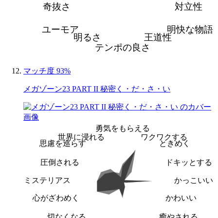
奇抜さ
対立性
ユーモア
明快な物語
明るさ
王道性
テンポの良さ
マッチ度 93%
メガゾーン23 PART II 秘密く・だ・さ・い
勇気をもらえる
世界に浸れる
ワクワクする
思慮を巡らす
ときめく
圧倒される
ドキッとする
ミステリアス
かっこいい
心がざわめく
かわいい
切なくなる
癒やされる