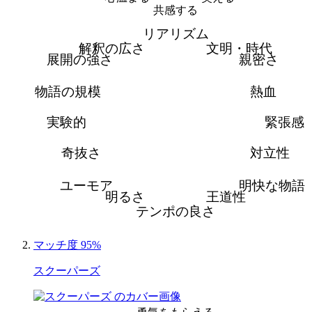
共感する
リアリズム
解釈の広さ
文明・時代
展開の強さ
親密さ
物語の規模
熱血
実験的
緊張感
奇抜さ
対立性
ユーモア
明快な物語
明るさ
王道性
テンポの良さ
マッチ度 95%
スクーパーズ