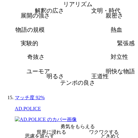
リアリズム
解釈の広さ
文明・時代
展開の強さ
親密さ
物語の規模
熱血
実験的
緊張感
奇抜さ
対立性
ユーモア
明快な物語
明るさ
王道性
テンポの良さ
マッチ度 92%
AD.POLICE
勇気をもらえる
世界に浸れる
ワクワクする
思慮を巡らす
ときめく