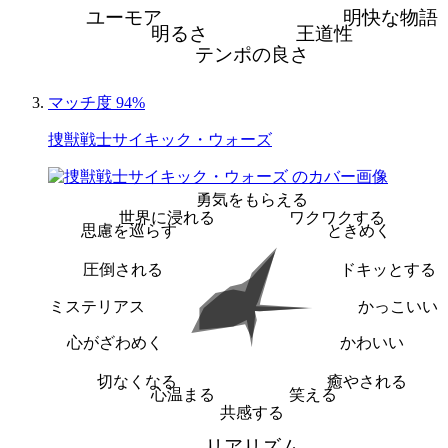
ユーモア
明快な物語
明るさ
王道性
テンポの良さ
マッチ度 94%
捜獣戦士サイキック・ウォーズ
勇気をもらえる
世界に浸れる
ワクワクする
思慮を巡らす
ときめく
圧倒される
ドキッとする
ミステリアス
かっこいい
心がざわめく
かわいい
切なくなる
癒やされる
心温まる
笑える
共感する
リアリズム