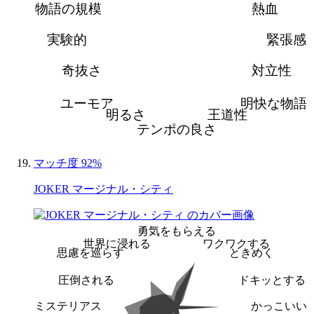
物語の規模
熱血
実験的
緊張感
奇抜さ
対立性
ユーモア
明快な物語
明るさ
王道性
テンポの良さ
マッチ度 92%
JOKER マージナル・シティ
勇気をもらえる
世界に浸れる
ワクワクする
思慮を巡らす
ときめく
圧倒される
ドキッとする
ミステリアス
かっこいい