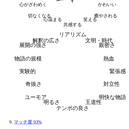
心がざわめく
かわいい
切なくなる
癒やされる
心温まる
笑える
共感する
リアリズム
解釈の広さ
文明・時代
展開の強さ
親密さ
物語の規模
熱血
実験的
緊張感
奇抜さ
対立性
ユーモア
明快な物語
明るさ
王道性
テンポの良さ
マッチ度 93%