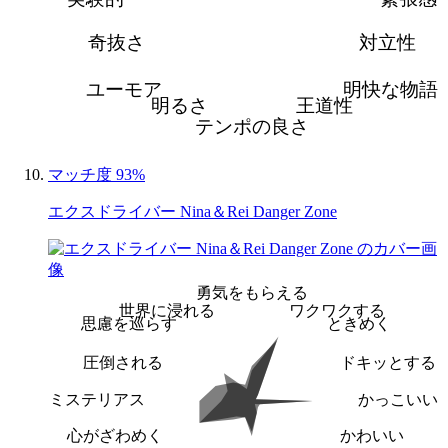
奇抜さ
対立性
ユーモア
明快な物語
明るさ
王道性
テンポの良さ
マッチ度 93%
エクスドライバー Nina＆Rei Danger Zone
勇気をもらえる
世界に浸れる
ワクワクする
思慮を巡らす
ときめく
圧倒される
ドキッとする
ミステリアス
かっこいい
心がざわめく
かわいい