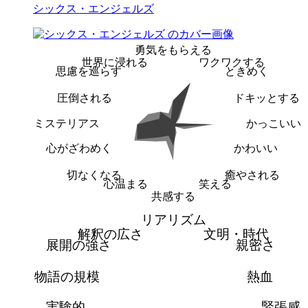
シックス・エンジェルズ
勇気をもらえる
世界に浸れる
ワクワクする
思慮を巡らす
ときめく
圧倒される
ドキッとする
ミステリアス
かっこいい
心がざわめく
かわいい
切なくなる
癒やされる
心温まる
笑える
共感する
リアリズム
解釈の広さ
文明・時代
展開の強さ
親密さ
物語の規模
熱血
実験的
緊張感