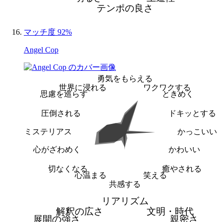
テンポの良さ
マッチ度 92%
Angel Cop
勇気をもらえる
世界に浸れる
ワクワクする
思慮を巡らす
ときめく
圧倒される
ドキッとする
ミステリアス
かっこいい
心がざわめく
かわいい
切なくなる
癒やされる
心温まる
笑える
共感する
リアリズム
解釈の広さ
文明・時代
展開の強さ
親密さ