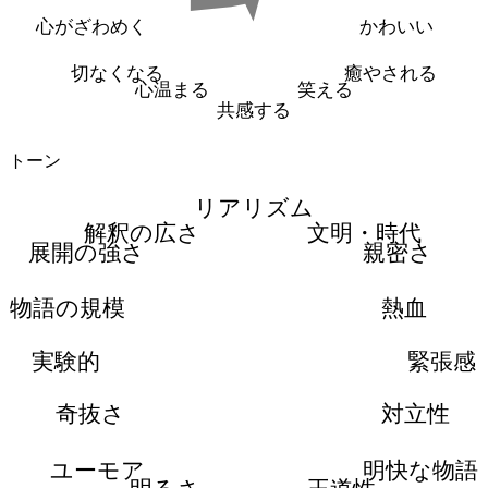
心がざわめく
かわいい
切なくなる
癒やされる
心温まる
笑える
共感する
トーン
リアリズム
解釈の広さ
文明・時代
展開の強さ
親密さ
物語の規模
熱血
実験的
緊張感
奇抜さ
対立性
ユーモア
明快な物語