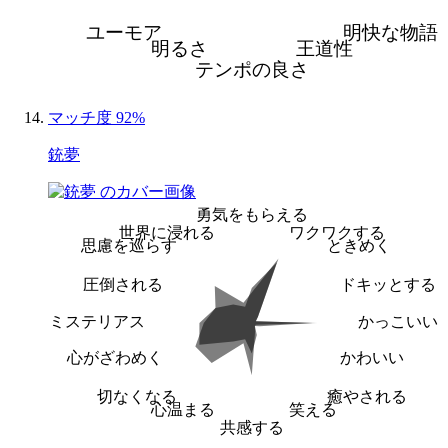
ユーモア
明快な物語
明るさ
王道性
テンポの良さ
マッチ度 92%
銃夢
勇気をもらえる
世界に浸れる
ワクワクする
思慮を巡らす
ときめく
圧倒される
ドキッとする
ミステリアス
かっこいい
心がざわめく
かわいい
切なくなる
癒やされる
心温まる
笑える
共感する