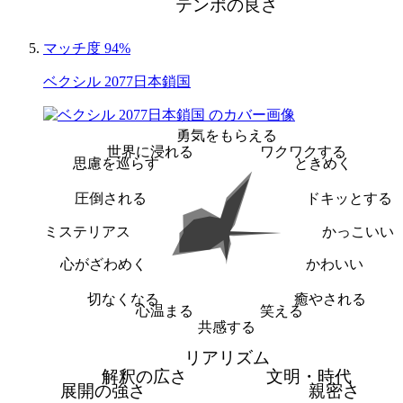
テンポの良さ
マッチ度 94%
ベクシル 2077日本鎖国
勇気をもらえる
世界に浸れる
ワクワクする
思慮を巡らす
ときめく
圧倒される
ドキッとする
ミステリアス
かっこいい
心がざわめく
かわいい
切なくなる
癒やされる
心温まる
笑える
共感する
リアリズム
解釈の広さ
文明・時代
展開の強さ
親密さ