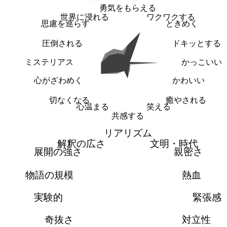
勇気をもらえる
世界に浸れる
ワクワクする
思慮を巡らす
ときめく
圧倒される
ドキッとする
ミステリアス
かっこいい
心がざわめく
かわいい
切なくなる
癒やされる
心温まる
笑える
共感する
リアリズム
解釈の広さ
文明・時代
展開の強さ
親密さ
物語の規模
熱血
実験的
緊張感
奇抜さ
対立性