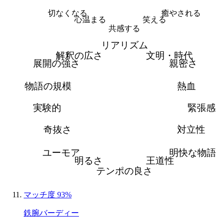
切なくなる
癒やされる
心温まる
笑える
共感する
リアリズム
解釈の広さ
文明・時代
展開の強さ
親密さ
物語の規模
熱血
実験的
緊張感
奇抜さ
対立性
ユーモア
明快な物語
明るさ
王道性
テンポの良さ
マッチ度 93%
鉄腕バーディー