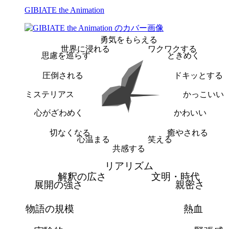
GIBIATE the Animation
勇気をもらえる
世界に浸れる
ワクワクする
思慮を巡らす
ときめく
圧倒される
ドキッとする
ミステリアス
かっこいい
心がざわめく
かわいい
切なくなる
癒やされる
心温まる
笑える
共感する
リアリズム
解釈の広さ
文明・時代
展開の強さ
親密さ
物語の規模
熱血