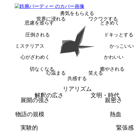
勇気をもらえる
世界に浸れる
ワクワクする
思慮を巡らす
ときめく
圧倒される
ドキッとする
ミステリアス
かっこいい
心がざわめく
かわいい
切なくなる
癒やされる
心温まる
笑える
共感する
リアリズム
解釈の広さ
文明・時代
展開の強さ
親密さ
物語の規模
熱血
実験的
緊張感