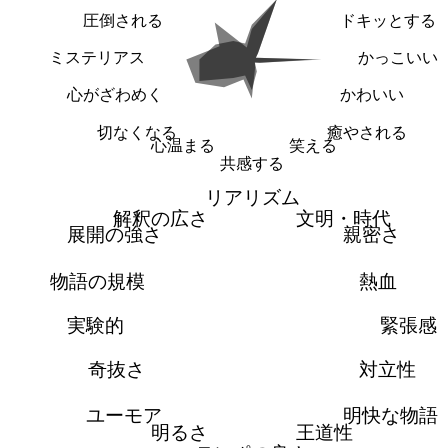
圧倒される
ドキッとする
ミステリアス
かっこいい
心がざわめく
かわいい
切なくなる
癒やされる
心温まる
笑える
共感する
リアリズム
解釈の広さ
文明・時代
展開の強さ
親密さ
物語の規模
熱血
実験的
緊張感
奇抜さ
対立性
ユーモア
明快な物語
明るさ
王道性