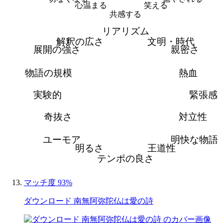
心温まる
笑える
共感する
リアリズム
解釈の広さ
文明・時代
展開の強さ
親密さ
物語の規模
熱血
実験的
緊張感
奇抜さ
対立性
ユーモア
明快な物語
明るさ
王道性
テンポの良さ
マッチ度 93%
ダウンロード 南無阿弥陀仏は愛の詩