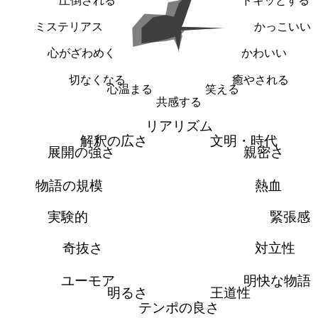
圧倒される
ドキッとする
ミステリアス
かっこいい
心がざわめく
かわいい
切なくなる
癒やされる
心温まる
笑える
共感する
リアリズム
解釈の広さ
文明・時代
展開の強さ
親密さ
物語の規模
熱血
実験的
緊張感
奇抜さ
対立性
ユーモア
明快な物語
明るさ
王道性
テンポの良さ