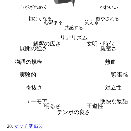
心がざわめく
かわいい
切なくなる
癒やされる
心温まる
笑える
共感する
リアリズム
解釈の広さ
文明・時代
展開の強さ
親密さ
物語の規模
熱血
実験的
緊張感
奇抜さ
対立性
ユーモア
明快な物語
明るさ
王道性
テンポの良さ
マッチ度 92%