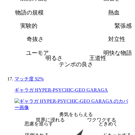
物語の規模
熱血
実験的
緊張感
奇抜さ
対立性
ユーモア
明快な物語
明るさ
王道性
テンポの良さ
マッチ度 92%
ギャラガ HYPER-PSYCHIC-GEO GARAGA
勇気をもらえる
世界に浸れる
ワクワクする
思慮を巡らす
ときめく