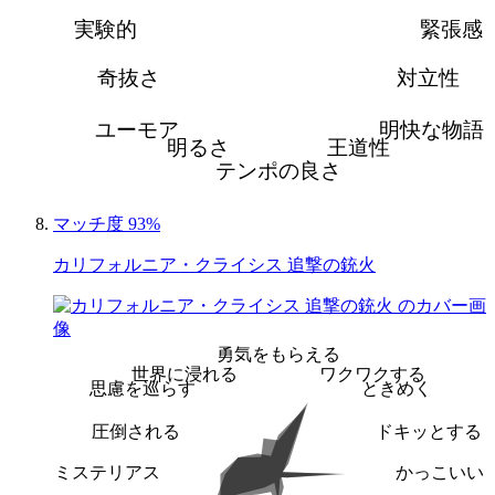
実験的
緊張感
奇抜さ
対立性
ユーモア
明快な物語
明るさ
王道性
テンポの良さ
マッチ度 93%
カリフォルニア・クライシス 追撃の銃火
勇気をもらえる
世界に浸れる
ワクワクする
思慮を巡らす
ときめく
圧倒される
ドキッとする
ミステリアス
かっこいい