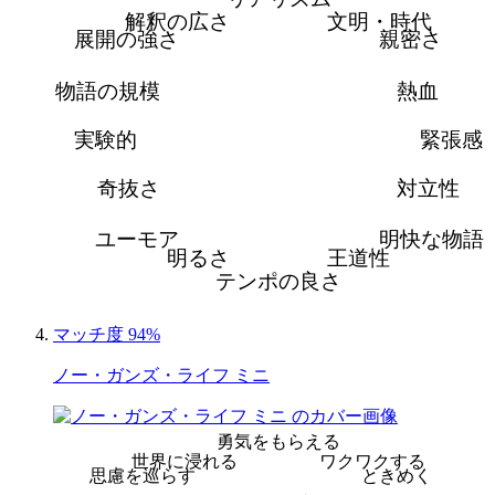
解釈の広さ
文明・時代
展開の強さ
親密さ
物語の規模
熱血
実験的
緊張感
奇抜さ
対立性
ユーモア
明快な物語
明るさ
王道性
テンポの良さ
マッチ度 94%
ノー・ガンズ・ライフ ミニ
勇気をもらえる
世界に浸れる
ワクワクする
思慮を巡らす
ときめく