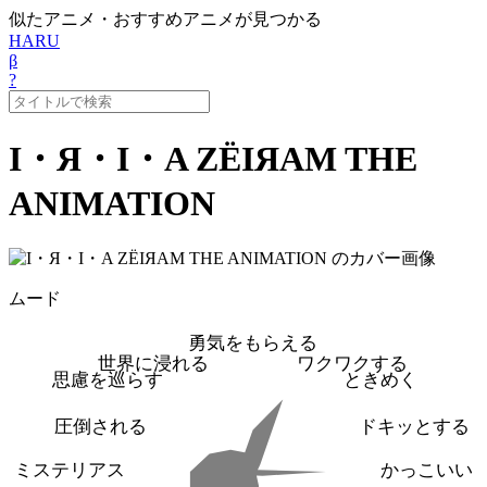
似たアニメ・おすすめアニメが見つかる
HARU
β
?
I・Я・I・A ZЁIЯAM THE
ANIMATION
ムード
勇気をもらえる
世界に浸れる
ワクワクする
思慮を巡らす
ときめく
圧倒される
ドキッとする
ミステリアス
かっこいい