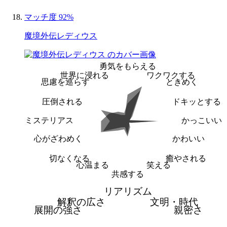
マッチ度 92%
魔境外伝レディウス
勇気をもらえる
世界に浸れる
ワクワクする
思慮を巡らす
ときめく
圧倒される
ドキッとする
ミステリアス
かっこいい
心がざわめく
かわいい
切なくなる
癒やされる
心温まる
笑える
共感する
リアリズム
解釈の広さ
文明・時代
展開の強さ
親密さ