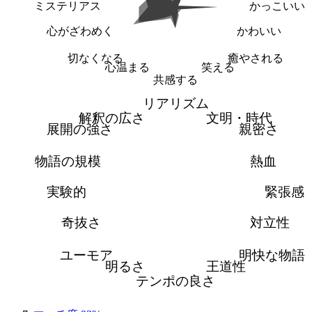
ミステリアス
かっこいい
心がざわめく
かわいい
切なくなる
癒やされる
心温まる
笑える
共感する
リアリズム
解釈の広さ
文明・時代
展開の強さ
親密さ
物語の規模
熱血
実験的
緊張感
奇抜さ
対立性
ユーモア
明快な物語
明るさ
王道性
テンポの良さ