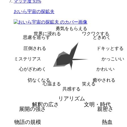
マッチ度 93%
おいら宇宙の探鉱夫
勇気をもらえる
世界に浸れる
ワクワクする
思慮を巡らす
ときめく
圧倒される
ドキッとする
ミステリアス
かっこいい
心がざわめく
かわいい
切なくなる
癒やされる
心温まる
笑える
共感する
リアリズム
解釈の広さ
文明・時代
展開の強さ
親密さ
物語の規模
熱血