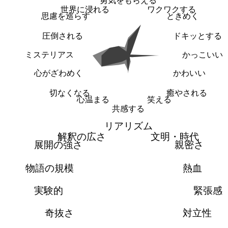
勇気をもらえる
世界に浸れる
ワクワクする
思慮を巡らす
ときめく
圧倒される
ドキッとする
ミステリアス
かっこいい
心がざわめく
かわいい
切なくなる
癒やされる
心温まる
笑える
共感する
リアリズム
解釈の広さ
文明・時代
展開の強さ
親密さ
物語の規模
熱血
実験的
緊張感
奇抜さ
対立性