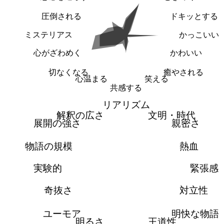
圧倒される
ドキッとする
ミステリアス
かっこいい
心がざわめく
かわいい
切なくなる
癒やされる
心温まる
笑える
共感する
リアリズム
解釈の広さ
文明・時代
展開の強さ
親密さ
物語の規模
熱血
実験的
緊張感
奇抜さ
対立性
ユーモア
明快な物語
明るさ
王道性