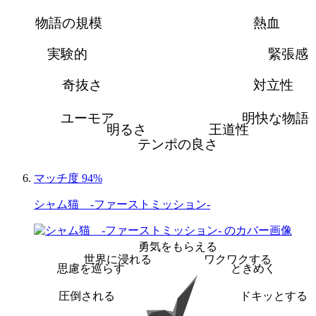
物語の規模
熱血
実験的
緊張感
奇抜さ
対立性
ユーモア
明快な物語
明るさ
王道性
テンポの良さ
マッチ度 94%
シャム猫 -ファーストミッション-
勇気をもらえる
世界に浸れる
ワクワクする
思慮を巡らす
ときめく
圧倒される
ドキッとする