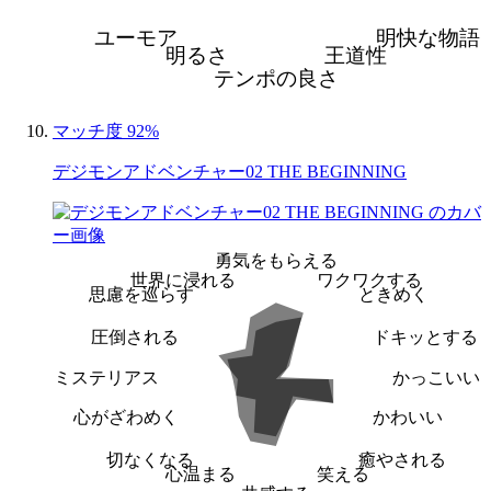
ユーモア
明快な物語
明るさ
王道性
テンポの良さ
マッチ度 92%
デジモンアドベンチャー02 THE BEGINNING
勇気をもらえる
世界に浸れる
ワクワクする
思慮を巡らす
ときめく
圧倒される
ドキッとする
ミステリアス
かっこいい
心がざわめく
かわいい
切なくなる
癒やされる
心温まる
笑える