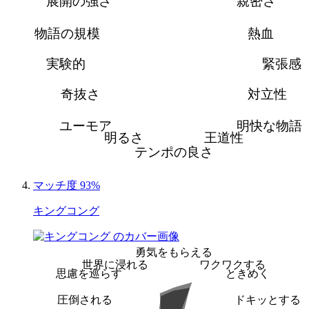
展開の強さ
親密さ
物語の規模
熱血
実験的
緊張感
奇抜さ
対立性
ユーモア
明快な物語
明るさ
王道性
テンポの良さ
マッチ度 93%
キングコング
勇気をもらえる
世界に浸れる
ワクワクする
思慮を巡らす
ときめく
圧倒される
ドキッとする