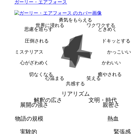
ガーリー・エアフォース
勇気をもらえる
世界に浸れる
ワクワクする
思慮を巡らす
ときめく
圧倒される
ドキッとする
ミステリアス
かっこいい
心がざわめく
かわいい
切なくなる
癒やされる
心温まる
笑える
共感する
リアリズム
解釈の広さ
文明・時代
展開の強さ
親密さ
物語の規模
熱血
実験的
緊張感