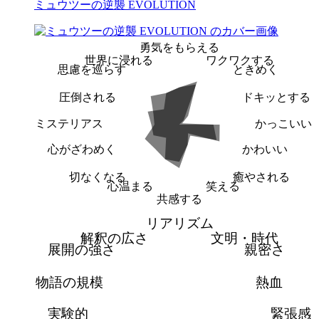
ミュウツーの逆襲 EVOLUTION
勇気をもらえる
世界に浸れる
ワクワクする
思慮を巡らす
ときめく
圧倒される
ドキッとする
ミステリアス
かっこいい
心がざわめく
かわいい
切なくなる
癒やされる
心温まる
笑える
共感する
リアリズム
解釈の広さ
文明・時代
展開の強さ
親密さ
物語の規模
熱血
実験的
緊張感