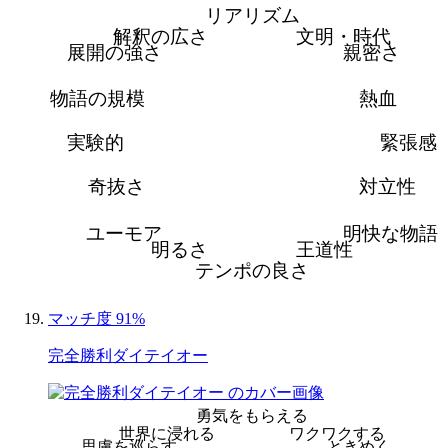
リアリズム
解釈の広さ
文明・時代
展開の強さ
親密さ
物語の規模
熱血
実験的
緊張感
奇抜さ
対立性
ユーモア
明快な物語
明るさ
王道性
テンポの良さ
マッチ度 91%
完全勝利ダイテイオー
勇気をもらえる
世界に浸れる
ワクワクする
思慮を巡らす
ときめく