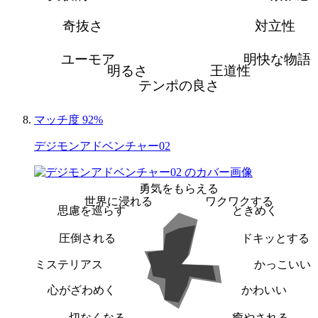
奇抜さ
対立性
ユーモア
明快な物語
明るさ
王道性
テンポの良さ
マッチ度 92%
デジモンアドベンチャー02
勇気をもらえる
世界に浸れる
ワクワクする
思慮を巡らす
ときめく
圧倒される
ドキッとする
ミステリアス
かっこいい
心がざわめく
かわいい
切なくなる
癒やされる