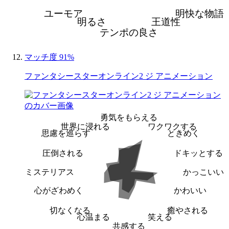
ユーモア
明快な物語
明るさ
王道性
テンポの良さ
マッチ度 91%
ファンタシースターオンライン2 ジ アニメーション
勇気をもらえる
世界に浸れる
ワクワクする
思慮を巡らす
ときめく
圧倒される
ドキッとする
ミステリアス
かっこいい
心がざわめく
かわいい
切なくなる
癒やされる
心温まる
笑える
共感する