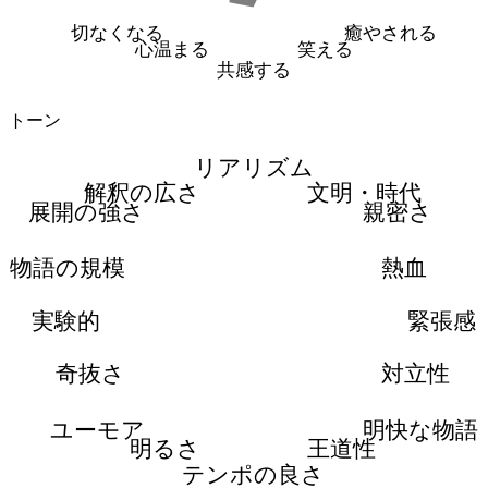
切なくなる
癒やされる
心温まる
笑える
共感する
トーン
リアリズム
解釈の広さ
文明・時代
展開の強さ
親密さ
物語の規模
熱血
実験的
緊張感
奇抜さ
対立性
ユーモア
明快な物語
明るさ
王道性
テンポの良さ