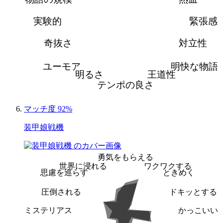
実験的
緊張感
奇抜さ
対立性
ユーモア
明快な物語
明るさ
王道性
テンポの良さ
マッチ度 92%
装甲娘戦機
勇気をもらえる
世界に浸れる
ワクワクする
思慮を巡らす
ときめく
圧倒される
ドキッとする
ミステリアス
かっこいい