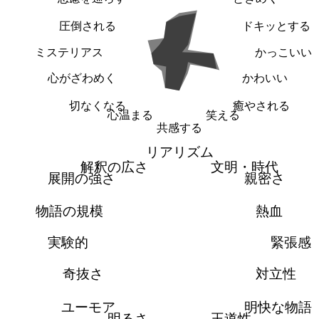
圧倒される
ドキッとする
ミステリアス
かっこいい
心がざわめく
かわいい
切なくなる
癒やされる
心温まる
笑える
共感する
リアリズム
解釈の広さ
文明・時代
展開の強さ
親密さ
物語の規模
熱血
実験的
緊張感
奇抜さ
対立性
ユーモア
明快な物語
明るさ
王道性