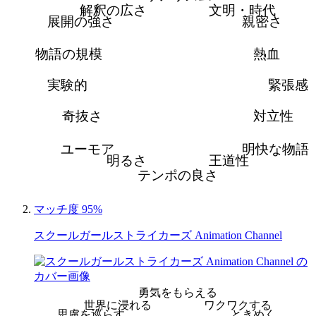
解釈の広さ
文明・時代
展開の強さ
親密さ
物語の規模
熱血
実験的
緊張感
奇抜さ
対立性
ユーモア
明快な物語
明るさ
王道性
テンポの良さ
マッチ度 95%
スクールガールストライカーズ Animation Channel
勇気をもらえる
世界に浸れる
ワクワクする
思慮を巡らす
ときめく