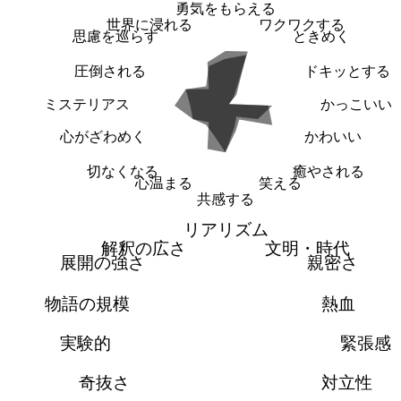
勇気をもらえる
世界に浸れる
ワクワクする
思慮を巡らす
ときめく
圧倒される
ドキッとする
ミステリアス
かっこいい
心がざわめく
かわいい
切なくなる
癒やされる
心温まる
笑える
共感する
リアリズム
解釈の広さ
文明・時代
展開の強さ
親密さ
物語の規模
熱血
実験的
緊張感
奇抜さ
対立性