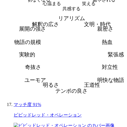
心温まる
笑える
共感する
リアリズム
解釈の広さ
文明・時代
展開の強さ
親密さ
物語の規模
熱血
実験的
緊張感
奇抜さ
対立性
ユーモア
明快な物語
明るさ
王道性
テンポの良さ
マッチ度 91%
ビビッドレッド・オペレーション