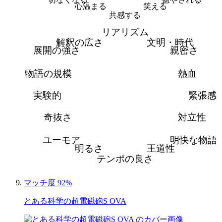
心温まる
笑える
共感する
リアリズム
解釈の広さ
文明・時代
展開の強さ
親密さ
物語の規模
熱血
実験的
緊張感
奇抜さ
対立性
ユーモア
明快な物語
明るさ
王道性
テンポの良さ
マッチ度 92%
とある科学の超電磁砲S OVA