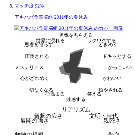
マッチ度 92%
アキハバラ電脳組 2011年の夏休み
勇気をもらえる
世界に浸れる
ワクワクする
思慮を巡らす
ときめく
圧倒される
ドキッとする
ミステリアス
かっこいい
心がざわめく
かわいい
切なくなる
癒やされる
心温まる
笑える
共感する
リアリズム
解釈の広さ
文明・時代
展開の強さ
親密さ
物語の規模
熱血