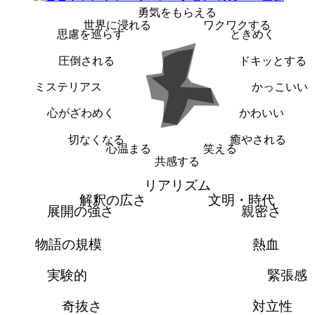
勇気をもらえる
世界に浸れる
ワクワクする
思慮を巡らす
ときめく
圧倒される
ドキッとする
ミステリアス
かっこいい
心がざわめく
かわいい
切なくなる
癒やされる
心温まる
笑える
共感する
リアリズム
解釈の広さ
文明・時代
展開の強さ
親密さ
物語の規模
熱血
実験的
緊張感
奇抜さ
対立性