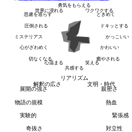
勇気をもらえる
世界に浸れる
ワクワクする
思慮を巡らす
ときめく
圧倒される
ドキッとする
ミステリアス
かっこいい
心がざわめく
かわいい
切なくなる
癒やされる
心温まる
笑える
共感する
リアリズム
解釈の広さ
文明・時代
展開の強さ
親密さ
物語の規模
熱血
実験的
緊張感
奇抜さ
対立性