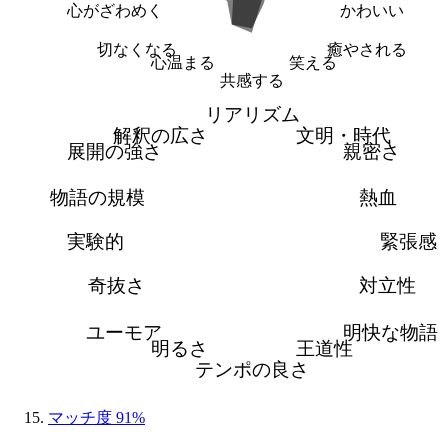
心がざわめく
かわいい
切なくなる
癒やされる
心温まる
笑える
共感する
リアリズム
解釈の広さ
文明・時代
展開の強さ
親密さ
物語の規模
熱血
実験的
緊張感
奇抜さ
対立性
ユーモア
明快な物語
明るさ
王道性
テンポの良さ
マッチ度 91%