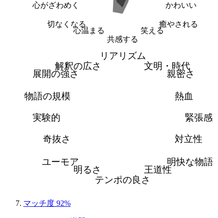
心がざわめく
かわいい
切なくなる
癒やされる
心温まる
笑える
共感する
リアリズム
解釈の広さ
文明・時代
展開の強さ
親密さ
物語の規模
熱血
実験的
緊張感
奇抜さ
対立性
ユーモア
明快な物語
明るさ
王道性
テンポの良さ
マッチ度 92%