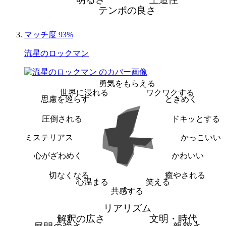
テンポの良さ
マッチ度 93%
流星のロックマン
勇気をもらえる
世界に浸れる
ワクワクする
思慮を巡らす
ときめく
圧倒される
ドキッとする
ミステリアス
かっこいい
心がざわめく
かわいい
切なくなる
癒やされる
心温まる
笑える
共感する
リアリズム
解釈の広さ
文明・時代