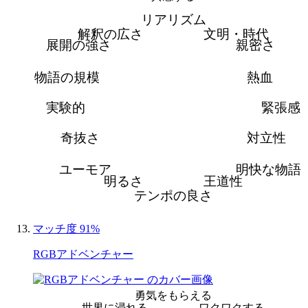
リアリズム
解釈の広さ
文明・時代
展開の強さ
親密さ
物語の規模
熱血
実験的
緊張感
奇抜さ
対立性
ユーモア
明快な物語
明るさ
王道性
テンポの良さ
マッチ度 91%
RGBアドベンチャー
勇気をもらえる
世界に浸れる
ワクワクする