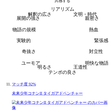
共感する
リアリズム
解釈の広さ
文明・時代
展開の強さ
親密さ
物語の規模
熱血
実験的
緊張感
奇抜さ
対立性
ユーモア
明快な物語
明るさ
王道性
テンポの良さ
マッチ度 92%
未来少年コナンII タイガアドベンチャー