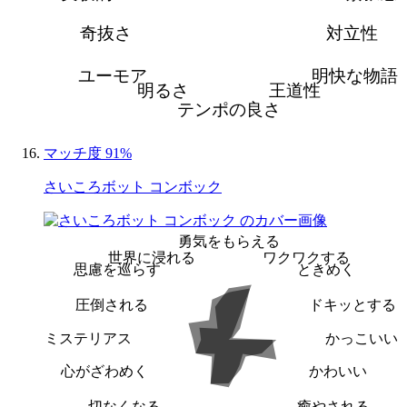
奇抜さ
対立性
ユーモア
明快な物語
明るさ
王道性
テンポの良さ
マッチ度 91%
さいころボット コンボック
勇気をもらえる
世界に浸れる
ワクワクする
思慮を巡らす
ときめく
圧倒される
ドキッとする
ミステリアス
かっこいい
心がざわめく
かわいい
切なくなる
癒やされる