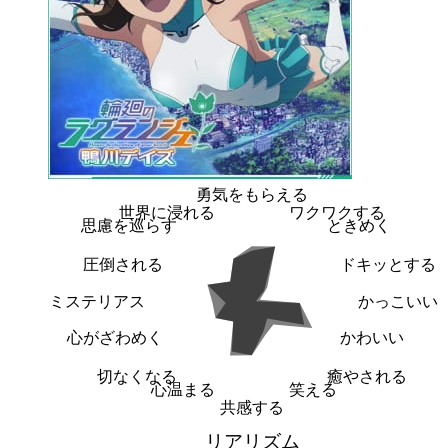
勇気をもらえる
世界に浸れる
ワクワクする
思慮を巡らす
ときめく
圧倒される
ドキッとする
ミステリアス
かっこいい
心がざわめく
かわいい
切なくなる
癒やされる
心温まる
笑える
共感する
リアリズム