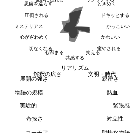
思慮を巡らす
ときめく
圧倒される
ドキッとする
ミステリアス
かっこいい
心がざわめく
かわいい
切なくなる
癒やされる
心温まる
笑える
共感する
リアリズム
解釈の広さ
文明・時代
展開の強さ
親密さ
物語の規模
熱血
実験的
緊張感
奇抜さ
対立性
ユーモア
明快な物語