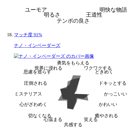
ユーモア
明快な物語
明るさ
王道性
テンポの良さ
マッチ度 91%
ナノ・インベーダーズ
勇気をもらえる
世界に浸れる
ワクワクする
思慮を巡らす
ときめく
圧倒される
ドキッとする
ミステリアス
かっこいい
心がざわめく
かわいい
切なくなる
癒やされる
心温まる
笑える
共感する