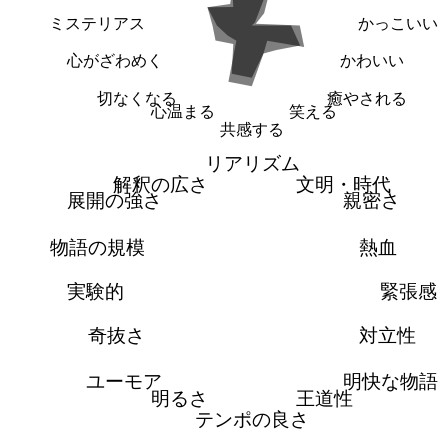
ミステリアス
かっこいい
心がざわめく
かわいい
切なくなる
癒やされる
心温まる
笑える
共感する
リアリズム
解釈の広さ
文明・時代
展開の強さ
親密さ
物語の規模
熱血
実験的
緊張感
奇抜さ
対立性
ユーモア
明快な物語
明るさ
王道性
テンポの良さ