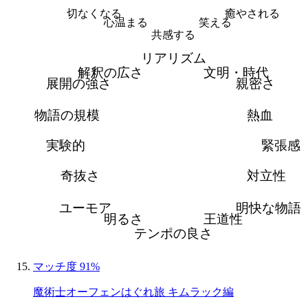
切なくなる
癒やされる
心温まる
笑える
共感する
リアリズム
解釈の広さ
文明・時代
展開の強さ
親密さ
物語の規模
熱血
実験的
緊張感
奇抜さ
対立性
ユーモア
明快な物語
明るさ
王道性
テンポの良さ
マッチ度 91%
魔術士オーフェンはぐれ旅 キムラック編