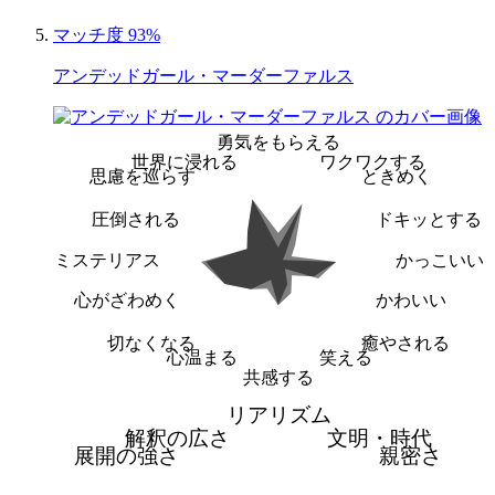
マッチ度 93%
アンデッドガール・マーダーファルス
勇気をもらえる
世界に浸れる
ワクワクする
思慮を巡らす
ときめく
圧倒される
ドキッとする
ミステリアス
かっこいい
心がざわめく
かわいい
切なくなる
癒やされる
心温まる
笑える
共感する
リアリズム
解釈の広さ
文明・時代
展開の強さ
親密さ