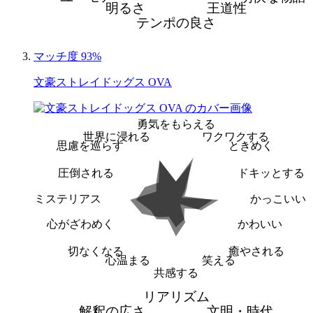
明るさ
王道性
テンポの良さ
マッチ度 93%
文豪ストレイドッグス OVA
勇気をもらえる
世界に浸れる
ワクワクする
思慮を巡らす
ときめく
圧倒される
ドキッとする
ミステリアス
かっこいい
心がざわめく
かわいい
切なくなる
癒やされる
心温まる
笑える
共感する
リアリズム
解釈の広さ
文明・時代