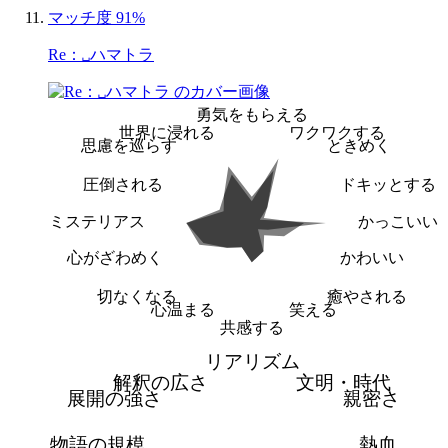
マッチ度 91%
Re：␣ハマトラ
勇気をもらえる
世界に浸れる
ワクワクする
思慮を巡らす
ときめく
圧倒される
ドキッとする
ミステリアス
かっこいい
心がざわめく
かわいい
切なくなる
癒やされる
心温まる
笑える
共感する
リアリズム
解釈の広さ
文明・時代
展開の強さ
親密さ
物語の規模
熱血