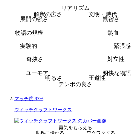
リアリズム
解釈の広さ
文明・時代
展開の強さ
親密さ
物語の規模
熱血
実験的
緊張感
奇抜さ
対立性
ユーモア
明快な物語
明るさ
王道性
テンポの良さ
マッチ度 93%
ウィッチクラフトワークス
勇気をもらえる
世界に浸れる
ワクワクする