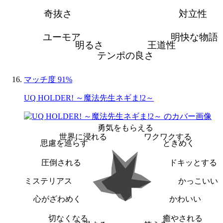
奇抜さ
対立性
ユーモア
明快な物語
明るさ
王道性
テンポの良さ
マッチ度 91%
UQ HOLDER! ～魔法先生ネギま!2～
勇気をもらえる
世界に浸れる
ワクワクする
思慮を巡らす
ときめく
圧倒される
ドキッとする
ミステリアス
かっこいい
心がざわめく
かわいい
切なくなる
癒やされる