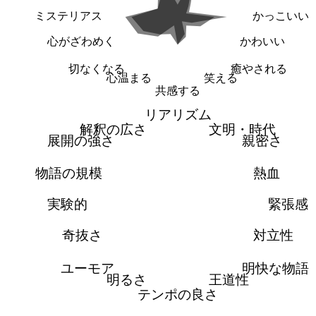
ミステリアス
かっこいい
心がざわめく
かわいい
切なくなる
癒やされる
心温まる
笑える
共感する
リアリズム
解釈の広さ
文明・時代
展開の強さ
親密さ
物語の規模
熱血
実験的
緊張感
奇抜さ
対立性
ユーモア
明快な物語
明るさ
王道性
テンポの良さ