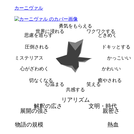
カーニヴァル
勇気をもらえる
世界に浸れる
ワクワクする
思慮を巡らす
ときめく
圧倒される
ドキッとする
ミステリアス
かっこいい
心がざわめく
かわいい
切なくなる
癒やされる
心温まる
笑える
共感する
リアリズム
解釈の広さ
文明・時代
展開の強さ
親密さ
物語の規模
熱血