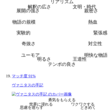
リアリズム
解釈の広さ
文明・時代
展開の強さ
親密さ
物語の規模
熱血
実験的
緊張感
奇抜さ
対立性
ユーモア
明快な物語
明るさ
王道性
テンポの良さ
マッチ度 91%
ヴァニタスの手記
勇気をもらえる
世界に浸れる
ワクワクする
思慮を巡らす
ときめく