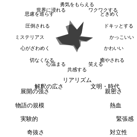
勇気をもらえる
世界に浸れる
ワクワクする
思慮を巡らす
ときめく
圧倒される
ドキッとする
ミステリアス
かっこいい
心がざわめく
かわいい
切なくなる
癒やされる
心温まる
笑える
共感する
リアリズム
解釈の広さ
文明・時代
展開の強さ
親密さ
物語の規模
熱血
実験的
緊張感
奇抜さ
対立性