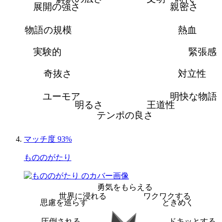
展開の強さ
親密さ
物語の規模
熱血
実験的
緊張感
奇抜さ
対立性
ユーモア
明快な物語
明るさ
王道性
テンポの良さ
マッチ度 93%
もののがたり
勇気をもらえる
世界に浸れる
ワクワクする
思慮を巡らす
ときめく
圧倒される
ドキッとする