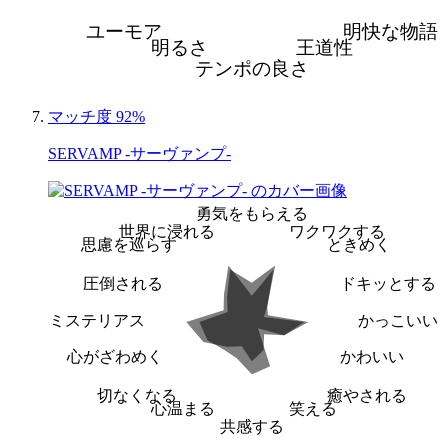
ユーモア
明快な物語
明るさ
王道性
テンポの良さ
マッチ度 92%
SERVAMP -サーヴァンプ-
勇気をもらえる
世界に浸れる
ワクワクする
思慮を巡らす
ときめく
圧倒される
ドキッとする
ミステリアス
かっこいい
心がざわめく
かわいい
切なくなる
癒やされる
心温まる
笑える
共感する