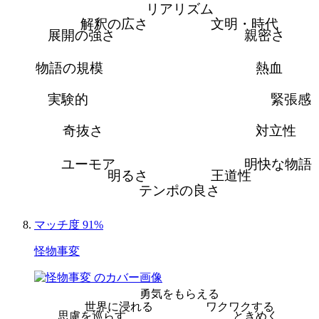
リアリズム
解釈の広さ
文明・時代
展開の強さ
親密さ
物語の規模
熱血
実験的
緊張感
奇抜さ
対立性
ユーモア
明快な物語
明るさ
王道性
テンポの良さ
マッチ度 91%
怪物事変
勇気をもらえる
世界に浸れる
ワクワクする
思慮を巡らす
ときめく