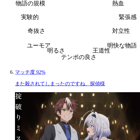
物語の規模
熱血
実験的
緊張感
奇抜さ
対立性
ユーモア
明快な物語
明るさ
王道性
テンポの良さ
マッチ度 92%
また殺されてしまったのですね、探偵様