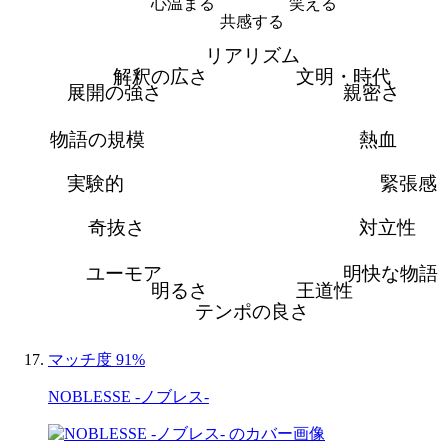
心温まる
笑える
共感する
リアリズム
解釈の広さ
文明・時代
展開の強さ
親密さ
物語の規模
熱血
実験的
緊張感
奇抜さ
対立性
ユーモア
明快な物語
明るさ
王道性
テンポの良さ
マッチ度 91%
NOBLESSE -ノブレス-