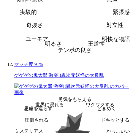
実験的
緊張感
奇抜さ
対立性
ユーモア
明快な物語
明るさ
王道性
テンポの良さ
マッチ度 91%
ゲゲゲの鬼太郎 激突!!異次元妖怪の大反乱
勇気をもらえる
世界に浸れる
ワクワクする
思慮を巡らす
ときめく
圧倒される
ドキッとする
ミステリアス
かっこいい