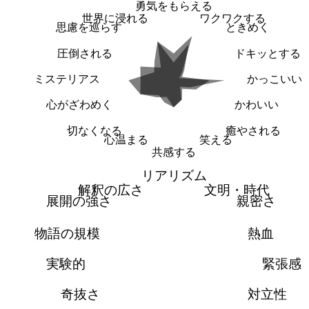
勇気をもらえる
世界に浸れる
ワクワクする
思慮を巡らす
ときめく
圧倒される
ドキッとする
ミステリアス
かっこいい
心がざわめく
かわいい
切なくなる
癒やされる
心温まる
笑える
共感する
リアリズム
解釈の広さ
文明・時代
展開の強さ
親密さ
物語の規模
熱血
実験的
緊張感
奇抜さ
対立性