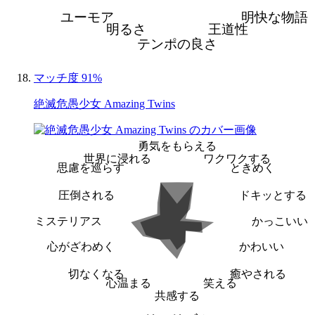
ユーモア
明快な物語
明るさ
王道性
テンポの良さ
マッチ度 91%
絶滅危愚少女 Amazing Twins
勇気をもらえる
世界に浸れる
ワクワクする
思慮を巡らす
ときめく
圧倒される
ドキッとする
ミステリアス
かっこいい
心がざわめく
かわいい
切なくなる
癒やされる
心温まる
笑える
共感する