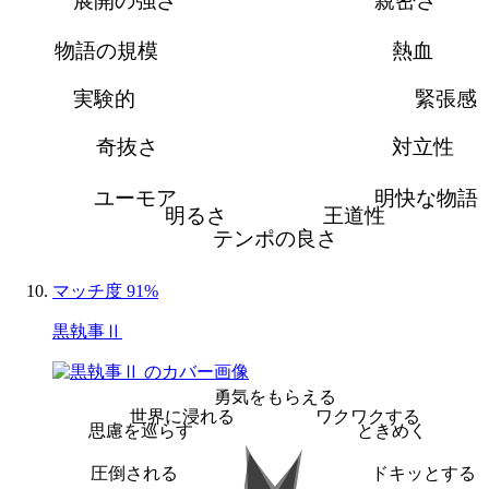
展開の強さ
親密さ
物語の規模
熱血
実験的
緊張感
奇抜さ
対立性
ユーモア
明快な物語
明るさ
王道性
テンポの良さ
マッチ度 91%
黒執事Ⅱ
勇気をもらえる
世界に浸れる
ワクワクする
思慮を巡らす
ときめく
圧倒される
ドキッとする