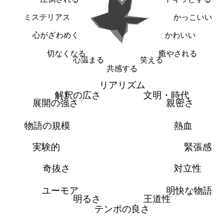
ミステリアス
かっこいい
心がざわめく
かわいい
切なくなる
癒やされる
心温まる
笑える
共感する
リアリズム
解釈の広さ
文明・時代
展開の強さ
親密さ
物語の規模
熱血
実験的
緊張感
奇抜さ
対立性
ユーモア
明快な物語
明るさ
王道性
テンポの良さ