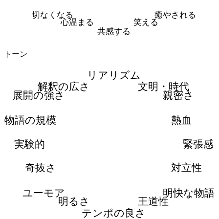
切なくなる
癒やされる
心温まる
笑える
共感する
トーン
リアリズム
解釈の広さ
文明・時代
展開の強さ
親密さ
物語の規模
熱血
実験的
緊張感
奇抜さ
対立性
ユーモア
明快な物語
明るさ
王道性
テンポの良さ