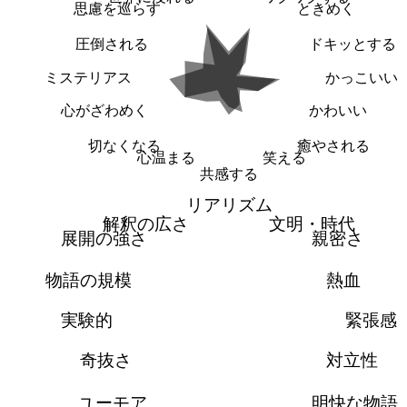
思慮を巡らす
ときめく
圧倒される
ドキッとする
ミステリアス
かっこいい
心がざわめく
かわいい
切なくなる
癒やされる
心温まる
笑える
共感する
リアリズム
解釈の広さ
文明・時代
展開の強さ
親密さ
物語の規模
熱血
実験的
緊張感
奇抜さ
対立性
ユーモア
明快な物語