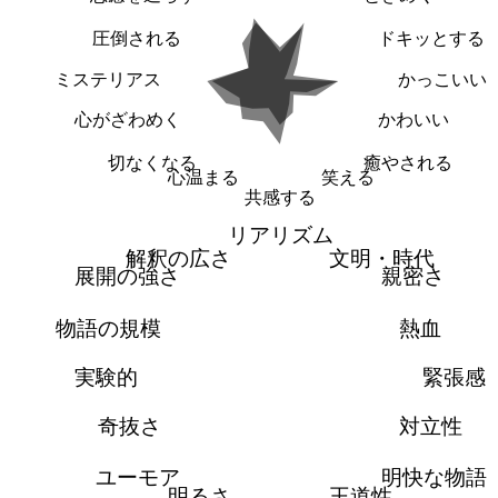
圧倒される
ドキッとする
ミステリアス
かっこいい
心がざわめく
かわいい
切なくなる
癒やされる
心温まる
笑える
共感する
リアリズム
解釈の広さ
文明・時代
展開の強さ
親密さ
物語の規模
熱血
実験的
緊張感
奇抜さ
対立性
ユーモア
明快な物語
明るさ
王道性