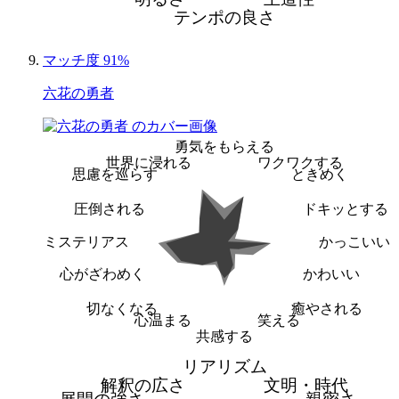
テンポの良さ
マッチ度 91%
六花の勇者
勇気をもらえる
世界に浸れる
ワクワクする
思慮を巡らす
ときめく
圧倒される
ドキッとする
ミステリアス
かっこいい
心がざわめく
かわいい
切なくなる
癒やされる
心温まる
笑える
共感する
リアリズム
解釈の広さ
文明・時代