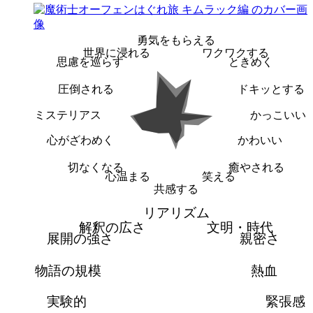
勇気をもらえる
世界に浸れる
ワクワクする
思慮を巡らす
ときめく
圧倒される
ドキッとする
ミステリアス
かっこいい
心がざわめく
かわいい
切なくなる
癒やされる
心温まる
笑える
共感する
リアリズム
解釈の広さ
文明・時代
展開の強さ
親密さ
物語の規模
熱血
実験的
緊張感