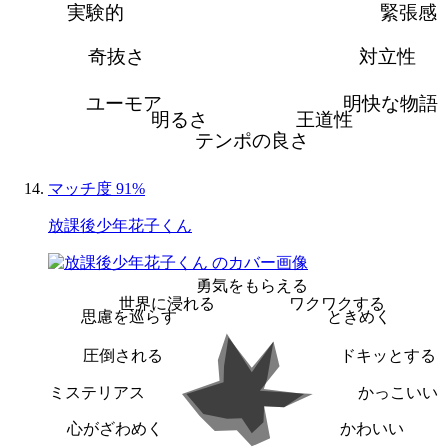
実験的
緊張感
奇抜さ
対立性
ユーモア
明快な物語
明るさ
王道性
テンポの良さ
マッチ度 91%
放課後少年花子くん
勇気をもらえる
世界に浸れる
ワクワクする
思慮を巡らす
ときめく
圧倒される
ドキッとする
ミステリアス
かっこいい
心がざわめく
かわいい