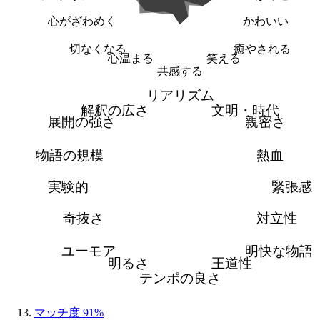
心がざわめく
かわいい
切なくなる
癒やされる
心温まる
笑える
共感する
リアリズム
解釈の広さ
文明・時代
展開の強さ
親密さ
物語の規模
熱血
実験的
緊張感
奇抜さ
対立性
ユーモア
明快な物語
明るさ
王道性
テンポの良さ
マッチ度 91%