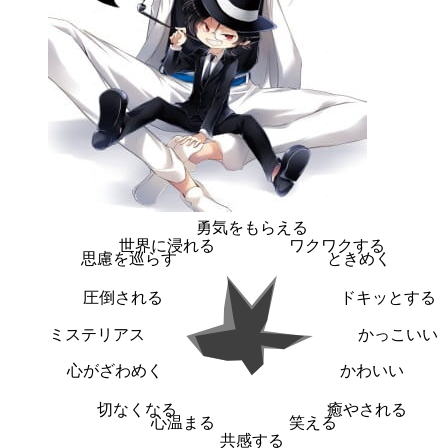
勇気をもらえる
世界に浸れる
ワクワクする
思慮を巡らす
ときめく
圧倒される
ドキッとする
ミステリアス
かっこいい
心がざわめく
かわいい
切なくなる
癒やされる
心温まる
笑える
共感する