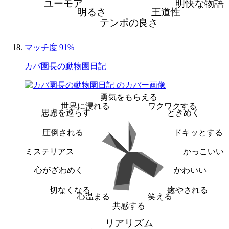
ユーモア
明快な物語
明るさ
王道性
テンポの良さ
マッチ度 91%
カバ園長の動物園日記
勇気をもらえる
世界に浸れる
ワクワクする
思慮を巡らす
ときめく
圧倒される
ドキッとする
ミステリアス
かっこいい
心がざわめく
かわいい
切なくなる
癒やされる
心温まる
笑える
共感する
リアリズム