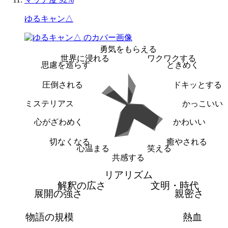
ゆるキャン△
勇気をもらえる
世界に浸れる
ワクワクする
思慮を巡らす
ときめく
圧倒される
ドキッとする
ミステリアス
かっこいい
心がざわめく
かわいい
切なくなる
癒やされる
心温まる
笑える
共感する
リアリズム
解釈の広さ
文明・時代
展開の強さ
親密さ
物語の規模
熱血