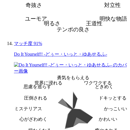
奇抜さ
対立性
ユーモア
明快な物語
明るさ
王道性
テンポの良さ
マッチ度 91%
Do It Yourself!! -どぅー・いっと・ゆあせるふ-
勇気をもらえる
世界に浸れる
ワクワクする
思慮を巡らす
ときめく
圧倒される
ドキッとする
ミステリアス
かっこいい
心がざわめく
かわいい