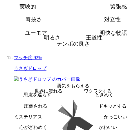
実験的
緊張感
奇抜さ
対立性
ユーモア
明快な物語
明るさ
王道性
テンポの良さ
マッチ度 92%
うさぎドロップ
勇気をもらえる
世界に浸れる
ワクワクする
思慮を巡らす
ときめく
圧倒される
ドキッとする
ミステリアス
かっこいい
心がざわめく
かわいい