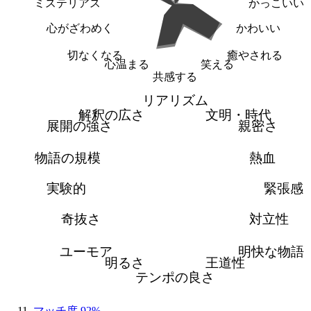
ミステリアス
かっこいい
心がざわめく
かわいい
切なくなる
癒やされる
心温まる
笑える
共感する
リアリズム
解釈の広さ
文明・時代
展開の強さ
親密さ
物語の規模
熱血
実験的
緊張感
奇抜さ
対立性
ユーモア
明快な物語
明るさ
王道性
テンポの良さ
マッチ度 92%