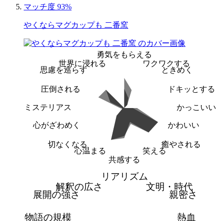
マッチ度 93%
やくならマグカップも 二番窯
勇気をもらえる
世界に浸れる
ワクワクする
思慮を巡らす
ときめく
圧倒される
ドキッとする
ミステリアス
かっこいい
心がざわめく
かわいい
切なくなる
癒やされる
心温まる
笑える
共感する
リアリズム
解釈の広さ
文明・時代
展開の強さ
親密さ
物語の規模
熱血