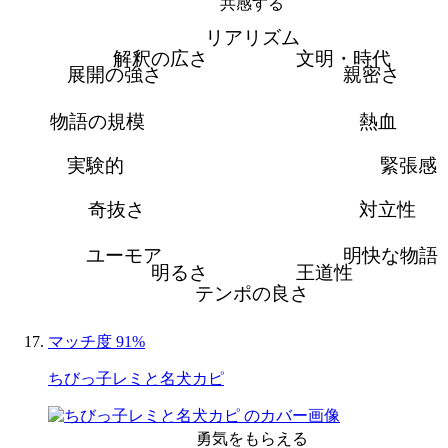
共感する
リアリズム
解釈の広さ
文明・時代
展開の強さ
親密さ
物語の規模
熱血
実験的
緊張感
奇抜さ
対立性
ユーモア
明快な物語
明るさ
王道性
テンポの良さ
マッチ度 91%
ちびっ子レミと名犬カピ
勇気をもらえる