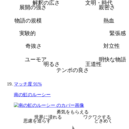
解釈の広さ
文明・時代
展開の強さ
親密さ
物語の規模
熱血
実験的
緊張感
奇抜さ
対立性
ユーモア
明快な物語
明るさ
王道性
テンポの良さ
マッチ度 91%
南の虹のルーシー
勇気をもらえる
世界に浸れる
ワクワクする
思慮を巡らす
ときめく