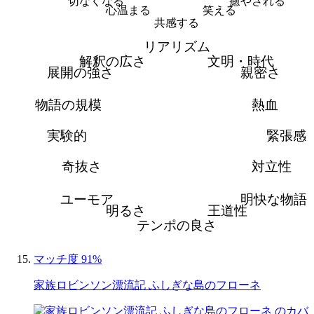
切なくなる
癒やされる
心温まる
笑える
共感する
リアリズム
解釈の広さ
文明・時代
展開の強さ
親密さ
物語の規模
熱血
実験的
緊張感
奇抜さ
対立性
ユーモア
明快な物語
明るさ
王道性
テンポの良さ
マッチ度 91%
家族ロビンソン漂流記 ふしぎな島のフローネ