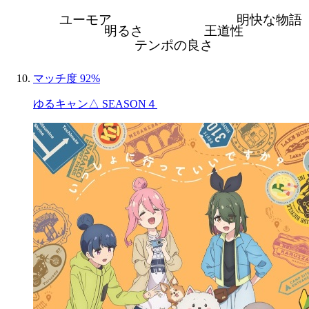
ユーモア
明快な物語
明るさ
王道性
テンポの良さ
マッチ度 92%
ゆるキャン△ SEASON４