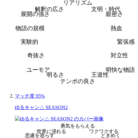
リアリズム
解釈の広さ
文明・時代
展開の強さ
親密さ
物語の規模
熱血
実験的
緊張感
奇抜さ
対立性
ユーモア
明快な物語
明るさ
王道性
テンポの良さ
マッチ度 95%
ゆるキャン△ SEASON2
勇気をもらえる
世界に浸れる
ワクワクする
思慮を巡らす
ときめく