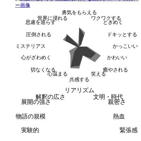
勇気をもらえる
世界に浸れる
ワクワクする
思慮を巡らす
ときめく
圧倒される
ドキッとする
ミステリアス
かっこいい
心がざわめく
かわいい
切なくなる
癒やされる
心温まる
笑える
共感する
リアリズム
解釈の広さ
文明・時代
展開の強さ
親密さ
物語の規模
熱血
実験的
緊張感