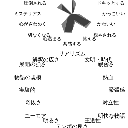
圧倒される
ドキッとする
ミステリアス
かっこいい
心がざわめく
かわいい
切なくなる
癒やされる
心温まる
笑える
共感する
リアリズム
解釈の広さ
文明・時代
展開の強さ
親密さ
物語の規模
熱血
実験的
緊張感
奇抜さ
対立性
ユーモア
明快な物語
明るさ
王道性
テンポの良さ