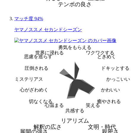
テンポの良さ
マッチ度 94%
ヤマノススメ セカンドシーズン
勇気をもらえる
世界に浸れる
ワクワクする
思慮を巡らす
ときめく
圧倒される
ドキッとする
ミステリアス
かっこいい
心がざわめく
かわいい
切なくなる
癒やされる
心温まる
笑える
共感する
リアリズム
解釈の広さ
文明・時代
展開の強さ
親密さ