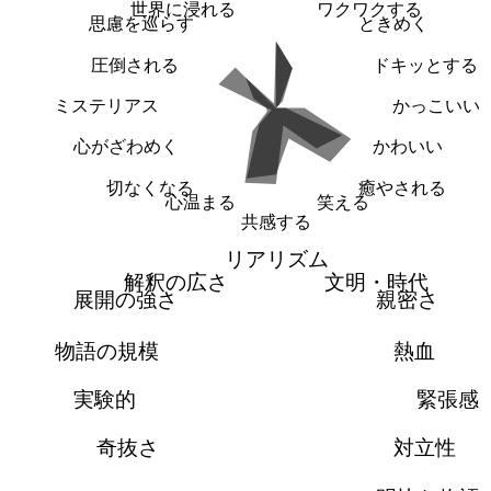
世界に浸れる
ワクワクする
思慮を巡らす
ときめく
圧倒される
ドキッとする
ミステリアス
かっこいい
心がざわめく
かわいい
切なくなる
癒やされる
心温まる
笑える
共感する
リアリズム
解釈の広さ
文明・時代
展開の強さ
親密さ
物語の規模
熱血
実験的
緊張感
奇抜さ
対立性