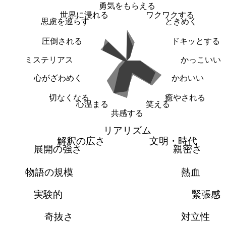
勇気をもらえる
世界に浸れる
ワクワクする
思慮を巡らす
ときめく
圧倒される
ドキッとする
ミステリアス
かっこいい
心がざわめく
かわいい
切なくなる
癒やされる
心温まる
笑える
共感する
リアリズム
解釈の広さ
文明・時代
展開の強さ
親密さ
物語の規模
熱血
実験的
緊張感
奇抜さ
対立性