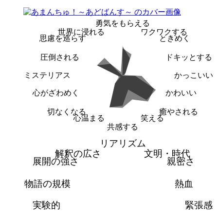
勇気をもらえる
世界に浸れる
ワクワクする
思慮を巡らす
ときめく
圧倒される
ドキッとする
ミステリアス
かっこいい
心がざわめく
かわいい
切なくなる
癒やされる
心温まる
笑える
共感する
リアリズム
解釈の広さ
文明・時代
展開の強さ
親密さ
物語の規模
熱血
実験的
緊張感