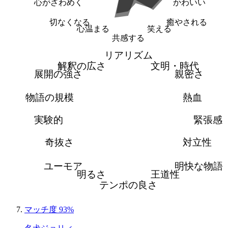
心がざわめく
かわいい
切なくなる
癒やされる
心温まる
笑える
共感する
リアリズム
解釈の広さ
文明・時代
展開の強さ
親密さ
物語の規模
熱血
実験的
緊張感
奇抜さ
対立性
ユーモア
明快な物語
明るさ
王道性
テンポの良さ
マッチ度 93%