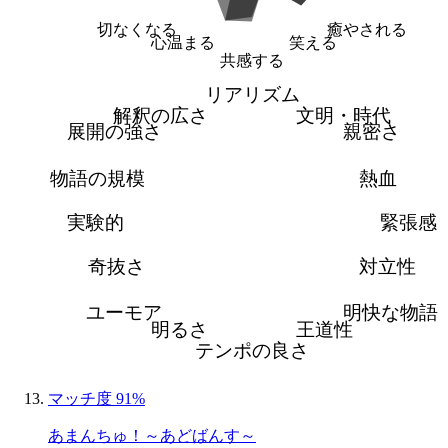
切なくなる
癒やされる
心温まる
笑える
共感する
リアリズム
解釈の広さ
文明・時代
展開の強さ
親密さ
物語の規模
熱血
実験的
緊張感
奇抜さ
対立性
ユーモア
明快な物語
明るさ
王道性
テンポの良さ
マッチ度 91%
あまんちゅ！～あどばんす～