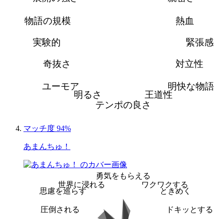
物語の規模
熱血
実験的
緊張感
奇抜さ
対立性
ユーモア
明快な物語
明るさ
王道性
テンポの良さ
マッチ度 94%
あまんちゅ！
勇気をもらえる
世界に浸れる
ワクワクする
思慮を巡らす
ときめく
圧倒される
ドキッとする