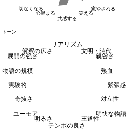
切なくなる
癒やされる
心温まる
笑える
共感する
トーン
リアリズム
解釈の広さ
文明・時代
展開の強さ
親密さ
物語の規模
熱血
実験的
緊張感
奇抜さ
対立性
ユーモア
明快な物語
明るさ
王道性
テンポの良さ