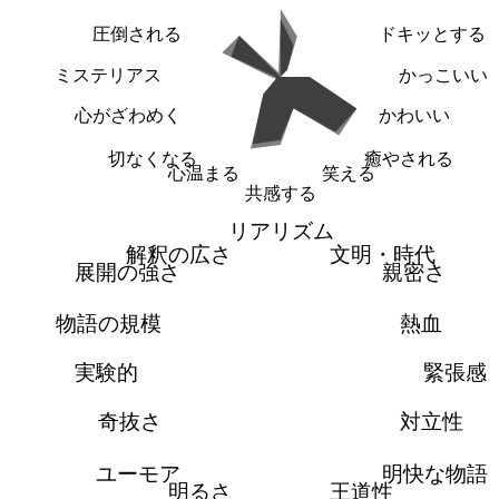
圧倒される
ドキッとする
ミステリアス
かっこいい
心がざわめく
かわいい
切なくなる
癒やされる
心温まる
笑える
共感する
リアリズム
解釈の広さ
文明・時代
展開の強さ
親密さ
物語の規模
熱血
実験的
緊張感
奇抜さ
対立性
ユーモア
明快な物語
明るさ
王道性