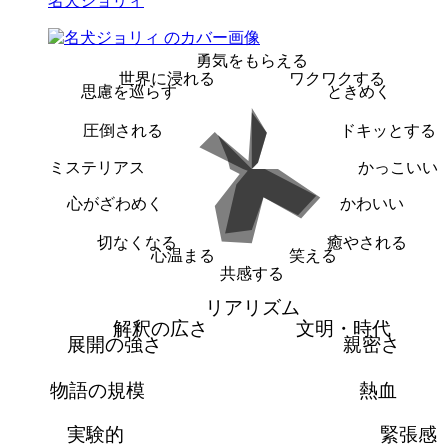
名犬ジョリィ
勇気をもらえる
世界に浸れる
ワクワクする
思慮を巡らす
ときめく
圧倒される
ドキッとする
ミステリアス
かっこいい
心がざわめく
かわいい
切なくなる
癒やされる
心温まる
笑える
共感する
リアリズム
解釈の広さ
文明・時代
展開の強さ
親密さ
物語の規模
熱血
実験的
緊張感