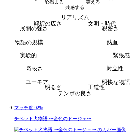
心温まる
笑える
共感する
リアリズム
解釈の広さ
文明・時代
展開の強さ
親密さ
物語の規模
熱血
実験的
緊張感
奇抜さ
対立性
ユーモア
明快な物語
明るさ
王道性
テンポの良さ
マッチ度 92%
チベット犬物語 〜金色のドージェ〜