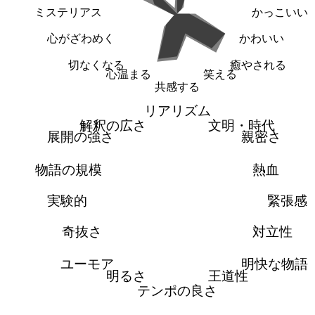
ミステリアス
かっこいい
心がざわめく
かわいい
切なくなる
癒やされる
心温まる
笑える
共感する
リアリズム
解釈の広さ
文明・時代
展開の強さ
親密さ
物語の規模
熱血
実験的
緊張感
奇抜さ
対立性
ユーモア
明快な物語
明るさ
王道性
テンポの良さ