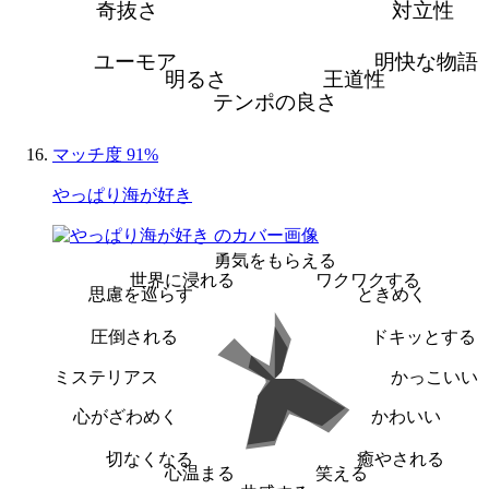
奇抜さ
対立性
ユーモア
明快な物語
明るさ
王道性
テンポの良さ
マッチ度 91%
やっぱり海が好き
勇気をもらえる
世界に浸れる
ワクワクする
思慮を巡らす
ときめく
圧倒される
ドキッとする
ミステリアス
かっこいい
心がざわめく
かわいい
切なくなる
癒やされる
心温まる
笑える