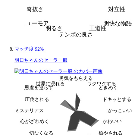
奇抜さ
対立性
ユーモア
明快な物語
明るさ
王道性
テンポの良さ
マッチ度 92%
明日ちゃんのセーラー服
勇気をもらえる
世界に浸れる
ワクワクする
思慮を巡らす
ときめく
圧倒される
ドキッとする
ミステリアス
かっこいい
心がざわめく
かわいい
切なくなる
癒やされる