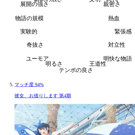
展開の強さ
親密さ
物語の規模
熱血
実験的
緊張感
奇抜さ
対立性
ユーモア
明快な物語
明るさ
王道性
テンポの良さ
マッチ度 94%
彼女、お借りします 第4期