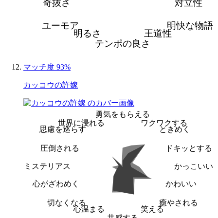
奇抜さ
対立性
ユーモア
明快な物語
明るさ
王道性
テンポの良さ
マッチ度 93%
カッコウの許嫁
勇気をもらえる
世界に浸れる
ワクワクする
思慮を巡らす
ときめく
圧倒される
ドキッとする
ミステリアス
かっこいい
心がざわめく
かわいい
切なくなる
癒やされる
心温まる
笑える
共感する