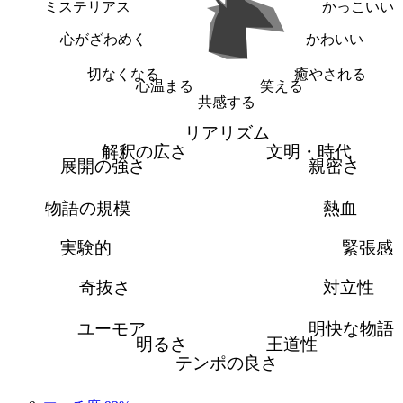
ミステリアス
かっこいい
心がざわめく
かわいい
切なくなる
癒やされる
心温まる
笑える
共感する
リアリズム
解釈の広さ
文明・時代
展開の強さ
親密さ
物語の規模
熱血
実験的
緊張感
奇抜さ
対立性
ユーモア
明快な物語
明るさ
王道性
テンポの良さ