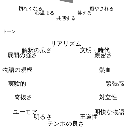
切なくなる
癒やされる
心温まる
笑える
共感する
トーン
リアリズム
解釈の広さ
文明・時代
展開の強さ
親密さ
物語の規模
熱血
実験的
緊張感
奇抜さ
対立性
ユーモア
明快な物語
明るさ
王道性
テンポの良さ