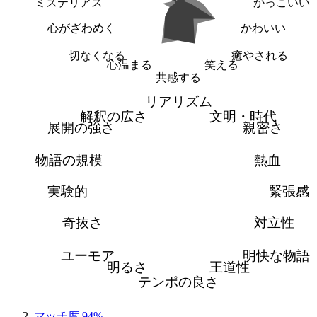
ミステリアス
かっこいい
心がざわめく
かわいい
切なくなる
癒やされる
心温まる
笑える
共感する
リアリズム
解釈の広さ
文明・時代
展開の強さ
親密さ
物語の規模
熱血
実験的
緊張感
奇抜さ
対立性
ユーモア
明快な物語
明るさ
王道性
テンポの良さ
マッチ度 94%