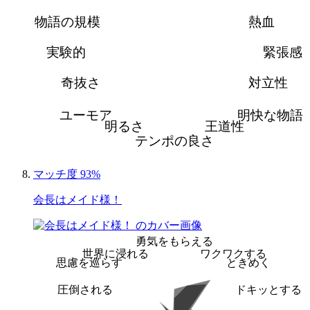
物語の規模
熱血
実験的
緊張感
奇抜さ
対立性
ユーモア
明快な物語
明るさ
王道性
テンポの良さ
マッチ度 93%
会長はメイド様！
勇気をもらえる
世界に浸れる
ワクワクする
思慮を巡らす
ときめく
圧倒される
ドキッとする