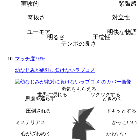
実験的
緊張感
奇抜さ
対立性
ユーモア
明快な物語
明るさ
王道性
テンポの良さ
マッチ度 93%
幼なじみが絶対に負けないラブコメ
勇気をもらえる
世界に浸れる
ワクワクする
思慮を巡らす
ときめく
圧倒される
ドキッとする
ミステリアス
かっこいい
心がざわめく
かわいい