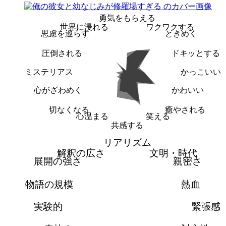
勇気をもらえる
世界に浸れる
ワクワクする
思慮を巡らす
ときめく
圧倒される
ドキッとする
ミステリアス
かっこいい
心がざわめく
かわいい
切なくなる
癒やされる
心温まる
笑える
共感する
リアリズム
解釈の広さ
文明・時代
展開の強さ
親密さ
物語の規模
熱血
実験的
緊張感