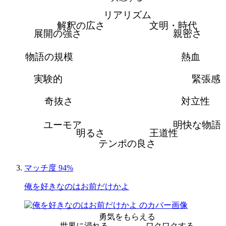
リアリズム
解釈の広さ
文明・時代
展開の強さ
親密さ
物語の規模
熱血
実験的
緊張感
奇抜さ
対立性
ユーモア
明快な物語
明るさ
王道性
テンポの良さ
マッチ度 94%
俺を好きなのはお前だけかよ
勇気をもらえる
世界に浸れる
ワクワクする