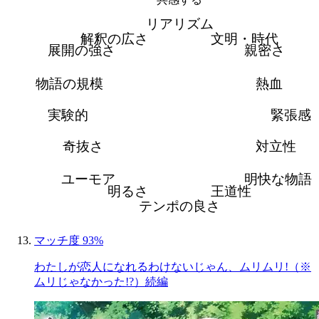
リアリズム
解釈の広さ
文明・時代
展開の強さ
親密さ
物語の規模
熱血
実験的
緊張感
奇抜さ
対立性
ユーモア
明快な物語
明るさ
王道性
テンポの良さ
マッチ度 93%
わたしが恋人になれるわけないじゃん、ムリムリ!（※
ムリじゃなかった!?）続編