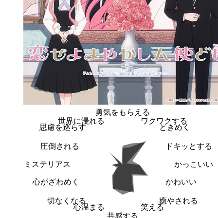
勇気をもらえる
世界に浸れる
ワクワクする
思慮を巡らす
ときめく
圧倒される
ドキッとする
ミステリアス
かっこいい
心がざわめく
かわいい
切なくなる
癒やされる
心温まる
笑える
共感する