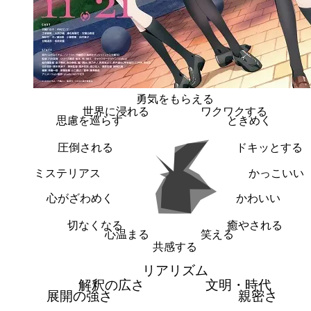
勇気をもらえる
世界に浸れる
ワクワクする
思慮を巡らす
ときめく
圧倒される
ドキッとする
ミステリアス
かっこいい
心がざわめく
かわいい
切なくなる
癒やされる
心温まる
笑える
共感する
リアリズム
解釈の広さ
文明・時代
展開の強さ
親密さ