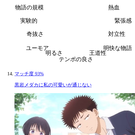
物語の規模
熱血
実験的
緊張感
奇抜さ
対立性
ユーモア
明快な物語
明るさ
王道性
テンポの良さ
マッチ度 93%
黒岩メダカに私の可愛いが通じない