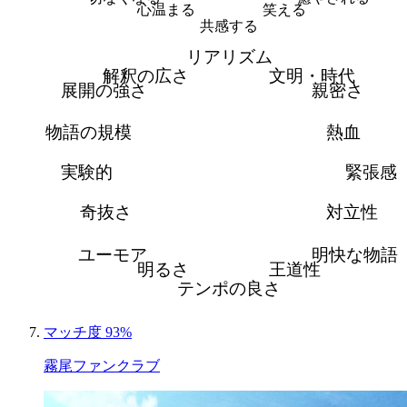
心温まる
笑える
共感する
リアリズム
解釈の広さ
文明・時代
展開の強さ
親密さ
物語の規模
熱血
実験的
緊張感
奇抜さ
対立性
ユーモア
明快な物語
明るさ
王道性
テンポの良さ
マッチ度 93%
霧尾ファンクラブ