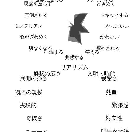
思慮を巡らす
ときめく
圧倒される
ドキッとする
ミステリアス
かっこいい
心がざわめく
かわいい
切なくなる
癒やされる
心温まる
笑える
共感する
リアリズム
解釈の広さ
文明・時代
展開の強さ
親密さ
物語の規模
熱血
実験的
緊張感
奇抜さ
対立性
ユーモア
明快な物語