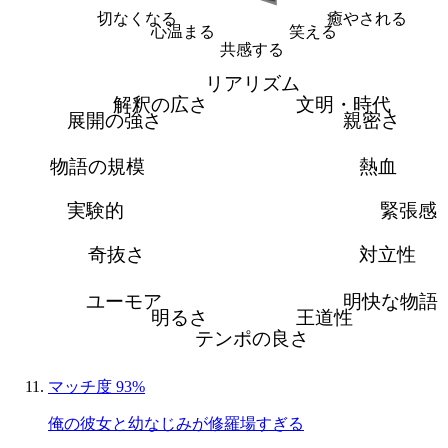
切なくなる
癒やされる
心温まる
笑える
共感する
リアリズム
解釈の広さ
文明・時代
展開の強さ
親密さ
物語の規模
熱血
実験的
緊張感
奇抜さ
対立性
ユーモア
明快な物語
明るさ
王道性
テンポの良さ
マッチ度 93%
俺の彼女と幼なじみが修羅場すぎる