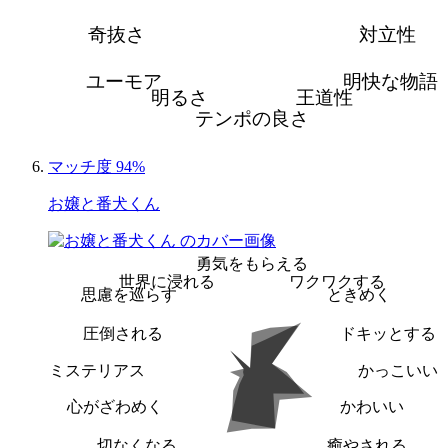
奇抜さ
対立性
ユーモア
明快な物語
明るさ
王道性
テンポの良さ
マッチ度 94%
お嬢と番犬くん
勇気をもらえる
世界に浸れる
ワクワクする
思慮を巡らす
ときめく
圧倒される
ドキッとする
ミステリアス
かっこいい
心がざわめく
かわいい
切なくなる
癒やされる