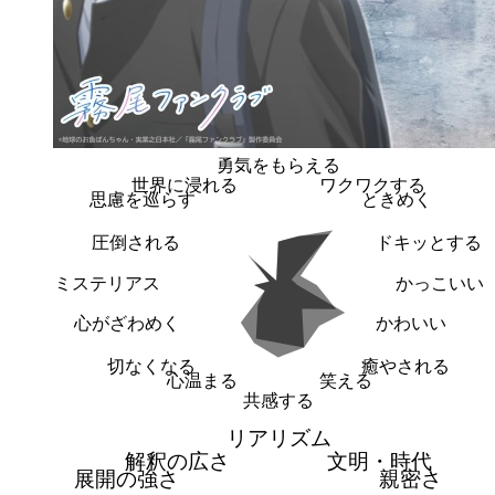
勇気をもらえる
世界に浸れる
ワクワクする
思慮を巡らす
ときめく
圧倒される
ドキッとする
ミステリアス
かっこいい
心がざわめく
かわいい
切なくなる
癒やされる
心温まる
笑える
共感する
リアリズム
解釈の広さ
文明・時代
展開の強さ
親密さ