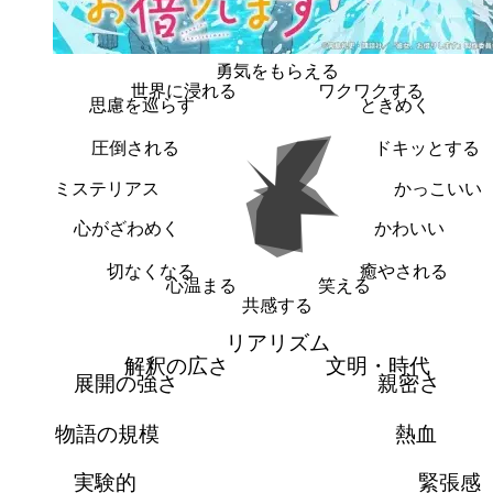
勇気をもらえる
世界に浸れる
ワクワクする
思慮を巡らす
ときめく
圧倒される
ドキッとする
ミステリアス
かっこいい
心がざわめく
かわいい
切なくなる
癒やされる
心温まる
笑える
共感する
リアリズム
解釈の広さ
文明・時代
展開の強さ
親密さ
物語の規模
熱血
実験的
緊張感