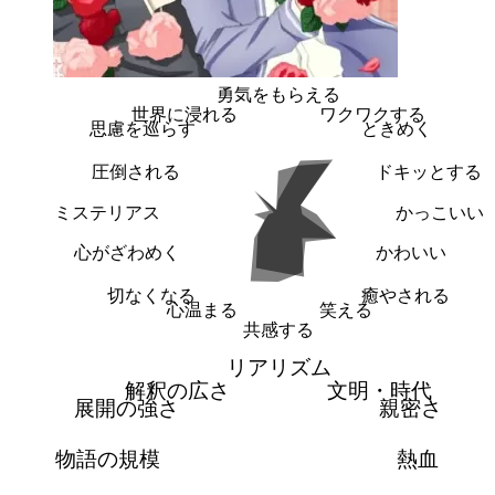
勇気をもらえる
世界に浸れる
ワクワクする
思慮を巡らす
ときめく
圧倒される
ドキッとする
ミステリアス
かっこいい
心がざわめく
かわいい
切なくなる
癒やされる
心温まる
笑える
共感する
リアリズム
解釈の広さ
文明・時代
展開の強さ
親密さ
物語の規模
熱血