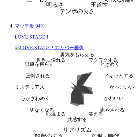
明るさ
王道性
テンポの良さ
マッチ度 94%
LOVE STAGE!!
勇気をもらえる
世界に浸れる
ワクワクする
思慮を巡らす
ときめく
圧倒される
ドキッとする
ミステリアス
かっこいい
心がざわめく
かわいい
切なくなる
癒やされる
心温まる
笑える
共感する
リアリズム
解釈の広さ
文明・時代