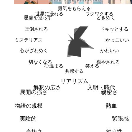
勇気をもらえる
世界に浸れる
ワクワクする
思慮を巡らす
ときめく
圧倒される
ドキッとする
ミステリアス
かっこいい
心がざわめく
かわいい
切なくなる
癒やされる
心温まる
笑える
共感する
リアリズム
解釈の広さ
文明・時代
展開の強さ
親密さ
物語の規模
熱血
実験的
緊張感
奇抜さ
対立性