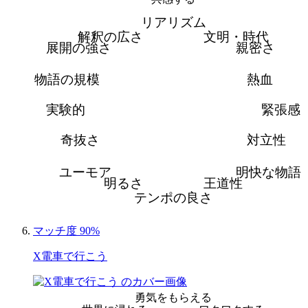
リアリズム
解釈の広さ
文明・時代
展開の強さ
親密さ
物語の規模
熱血
実験的
緊張感
奇抜さ
対立性
ユーモア
明快な物語
明るさ
王道性
テンポの良さ
マッチ度 90%
X電車で行こう
勇気をもらえる