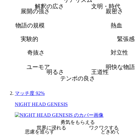
解釈の広さ
文明・時代
展開の強さ
親密さ
物語の規模
熱血
実験的
緊張感
奇抜さ
対立性
ユーモア
明快な物語
明るさ
王道性
テンポの良さ
マッチ度 92%
NIGHT HEAD GENESIS
勇気をもらえる
世界に浸れる
ワクワクする
思慮を巡らす
ときめく