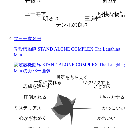
奇抜さ
対立性
ユーモア
明快な物語
明るさ
王道性
テンポの良さ
マッチ度 89%
攻殻機動隊 STAND ALONE COMPLEX The Laughing
Man
勇気をもらえる
世界に浸れる
ワクワクする
思慮を巡らす
ときめく
圧倒される
ドキッとする
ミステリアス
かっこいい
心がざわめく
かわいい