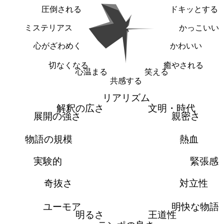
圧倒される
ドキッとする
ミステリアス
かっこいい
心がざわめく
かわいい
切なくなる
癒やされる
心温まる
笑える
共感する
リアリズム
解釈の広さ
文明・時代
展開の強さ
親密さ
物語の規模
熱血
実験的
緊張感
奇抜さ
対立性
ユーモア
明快な物語
明るさ
王道性