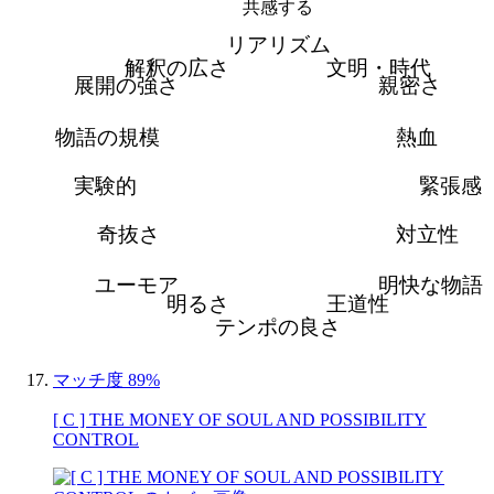
共感する
リアリズム
解釈の広さ
文明・時代
展開の強さ
親密さ
物語の規模
熱血
実験的
緊張感
奇抜さ
対立性
ユーモア
明快な物語
明るさ
王道性
テンポの良さ
マッチ度 89%
[ C ] THE MONEY OF SOUL AND POSSIBILITY
CONTROL