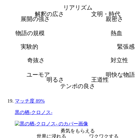
リアリズム
解釈の広さ
文明・時代
展開の強さ
親密さ
物語の規模
熱血
実験的
緊張感
奇抜さ
対立性
ユーモア
明快な物語
明るさ
王道性
テンポの良さ
マッチ度 89%
黒の栖-クロノス-
勇気をもらえる
世界に浸れる
ワクワクする