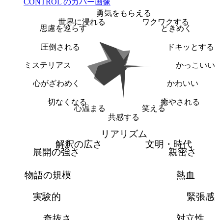
勇気をもらえる
世界に浸れる
ワクワクする
思慮を巡らす
ときめく
圧倒される
ドキッとする
ミステリアス
かっこいい
心がざわめく
かわいい
切なくなる
癒やされる
心温まる
笑える
共感する
リアリズム
解釈の広さ
文明・時代
展開の強さ
親密さ
物語の規模
熱血
実験的
緊張感
奇抜さ
対立性