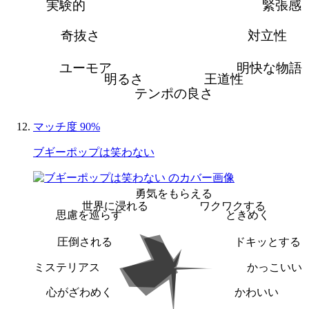
実験的
緊張感
奇抜さ
対立性
ユーモア
明快な物語
明るさ
王道性
テンポの良さ
マッチ度 90%
ブギーポップは笑わない
勇気をもらえる
世界に浸れる
ワクワクする
思慮を巡らす
ときめく
圧倒される
ドキッとする
ミステリアス
かっこいい
心がざわめく
かわいい