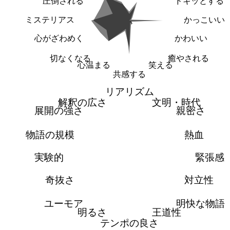
圧倒される
ドキッとする
ミステリアス
かっこいい
心がざわめく
かわいい
切なくなる
癒やされる
心温まる
笑える
共感する
リアリズム
解釈の広さ
文明・時代
展開の強さ
親密さ
物語の規模
熱血
実験的
緊張感
奇抜さ
対立性
ユーモア
明快な物語
明るさ
王道性
テンポの良さ