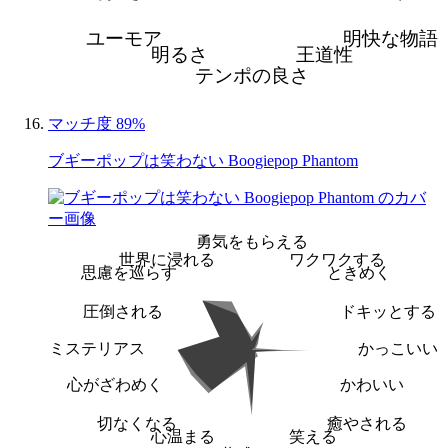
ユーモア
明快な物語
明るさ
王道性
テンポの良さ
マッチ度 89%
ブギーポップは笑わない Boogiepop Phantom
勇気をもらえる
世界に浸れる
ワクワクする
思慮を巡らす
ときめく
圧倒される
ドキッとする
ミステリアス
かっこいい
心がざわめく
かわいい
切なくなる
癒やされる
心温まる
笑える