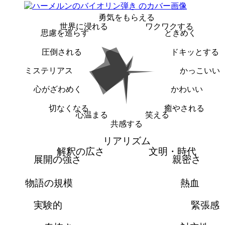
勇気をもらえる
世界に浸れる
ワクワクする
思慮を巡らす
ときめく
圧倒される
ドキッとする
ミステリアス
かっこいい
心がざわめく
かわいい
切なくなる
癒やされる
心温まる
笑える
共感する
リアリズム
解釈の広さ
文明・時代
展開の強さ
親密さ
物語の規模
熱血
実験的
緊張感