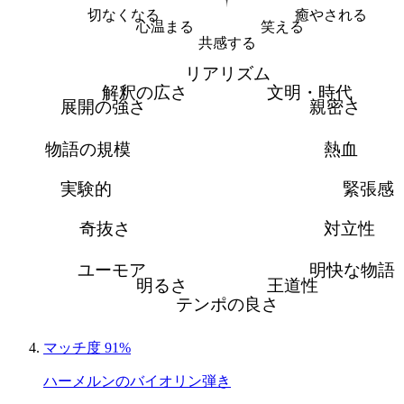
切なくなる
癒やされる
心温まる
笑える
共感する
リアリズム
解釈の広さ
文明・時代
展開の強さ
親密さ
物語の規模
熱血
実験的
緊張感
奇抜さ
対立性
ユーモア
明快な物語
明るさ
王道性
テンポの良さ
マッチ度 91%
ハーメルンのバイオリン弾き