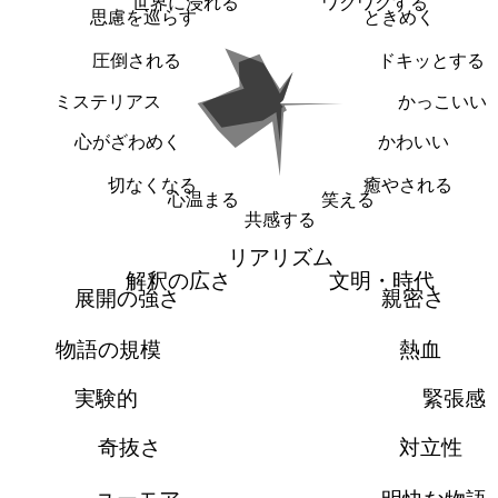
世界に浸れる
ワクワクする
思慮を巡らす
ときめく
圧倒される
ドキッとする
ミステリアス
かっこいい
心がざわめく
かわいい
切なくなる
癒やされる
心温まる
笑える
共感する
リアリズム
解釈の広さ
文明・時代
展開の強さ
親密さ
物語の規模
熱血
実験的
緊張感
奇抜さ
対立性