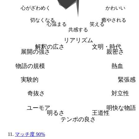
心がざわめく
かわいい
切なくなる
癒やされる
心温まる
笑える
共感する
リアリズム
解釈の広さ
文明・時代
展開の強さ
親密さ
物語の規模
熱血
実験的
緊張感
奇抜さ
対立性
ユーモア
明快な物語
明るさ
王道性
テンポの良さ
マッチ度 90%