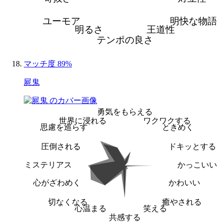
ユーモア
明快な物語
明るさ
王道性
テンポの良さ
マッチ度 89%
屍鬼
勇気をもらえる
世界に浸れる
ワクワクする
思慮を巡らす
ときめく
圧倒される
ドキッとする
ミステリアス
かっこいい
心がざわめく
かわいい
切なくなる
癒やされる
心温まる
笑える
共感する