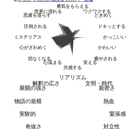
勇気をもらえる
世界に浸れる
ワクワクする
思慮を巡らす
ときめく
圧倒される
ドキッとする
ミステリアス
かっこいい
心がざわめく
かわいい
切なくなる
癒やされる
心温まる
笑える
共感する
リアリズム
解釈の広さ
文明・時代
展開の強さ
親密さ
物語の規模
熱血
実験的
緊張感
奇抜さ
対立性