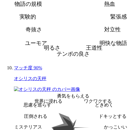
物語の規模
熱血
実験的
緊張感
奇抜さ
対立性
ユーモア
明快な物語
明るさ
王道性
テンポの良さ
マッチ度 90%
オシリスの天秤
勇気をもらえる
世界に浸れる
ワクワクする
思慮を巡らす
ときめく
圧倒される
ドキッとする
ミステリアス
かっこいい