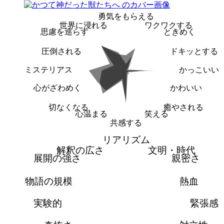
勇気をもらえる
世界に浸れる
ワクワクする
思慮を巡らす
ときめく
圧倒される
ドキッとする
ミステリアス
かっこいい
心がざわめく
かわいい
切なくなる
癒やされる
心温まる
笑える
共感する
リアリズム
解釈の広さ
文明・時代
展開の強さ
親密さ
物語の規模
熱血
実験的
緊張感