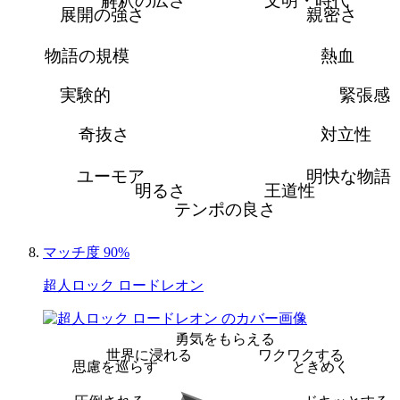
解釈の広さ
文明・時代
展開の強さ
親密さ
物語の規模
熱血
実験的
緊張感
奇抜さ
対立性
ユーモア
明快な物語
明るさ
王道性
テンポの良さ
マッチ度 90%
超人ロック ロードレオン
勇気をもらえる
世界に浸れる
ワクワクする
思慮を巡らす
ときめく