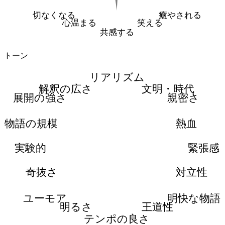
切なくなる
癒やされる
心温まる
笑える
共感する
トーン
リアリズム
解釈の広さ
文明・時代
展開の強さ
親密さ
物語の規模
熱血
実験的
緊張感
奇抜さ
対立性
ユーモア
明快な物語
明るさ
王道性
テンポの良さ