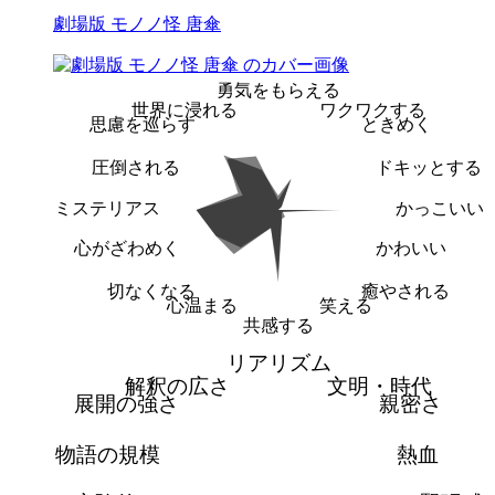
劇場版 モノノ怪 唐傘
勇気をもらえる
世界に浸れる
ワクワクする
思慮を巡らす
ときめく
圧倒される
ドキッとする
ミステリアス
かっこいい
心がざわめく
かわいい
切なくなる
癒やされる
心温まる
笑える
共感する
リアリズム
解釈の広さ
文明・時代
展開の強さ
親密さ
物語の規模
熱血