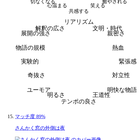
切なくなる
癒やされる
心温まる
笑える
共感する
リアリズム
解釈の広さ
文明・時代
展開の強さ
親密さ
物語の規模
熱血
実験的
緊張感
奇抜さ
対立性
ユーモア
明快な物語
明るさ
王道性
テンポの良さ
マッチ度 89%
さんかく窓の外側は夜