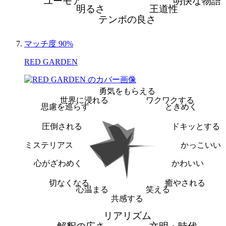
ユーモア
明快な物語
明るさ
王道性
テンポの良さ
マッチ度 90%
RED GARDEN
勇気をもらえる
世界に浸れる
ワクワクする
思慮を巡らす
ときめく
圧倒される
ドキッとする
ミステリアス
かっこいい
心がざわめく
かわいい
切なくなる
癒やされる
心温まる
笑える
共感する
リアリズム