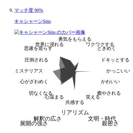
マッチ度 90%
キャシャーンSins
勇気をもらえる
世界に浸れる
ワクワクする
思慮を巡らす
ときめく
圧倒される
ドキッとする
ミステリアス
かっこいい
心がざわめく
かわいい
切なくなる
癒やされる
心温まる
笑える
共感する
リアリズム
解釈の広さ
文明・時代
展開の強さ
親密さ