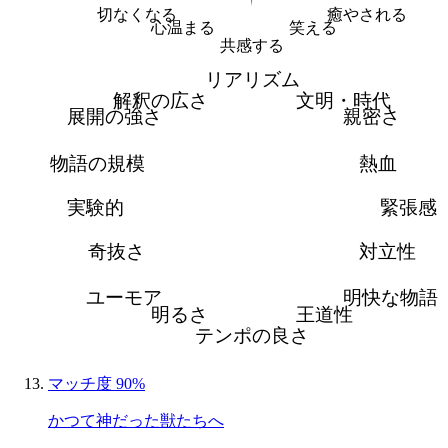
切なくなる
癒やされる
心温まる
笑える
共感する
リアリズム
解釈の広さ
文明・時代
展開の強さ
親密さ
物語の規模
熱血
実験的
緊張感
奇抜さ
対立性
ユーモア
明快な物語
明るさ
王道性
テンポの良さ
マッチ度 90%
かつて神だった獣たちへ