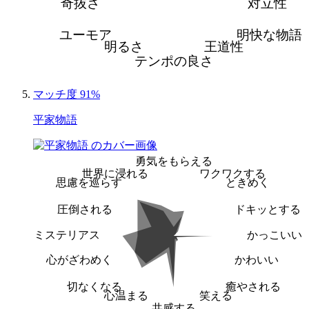
奇抜さ
対立性
ユーモア
明快な物語
明るさ
王道性
テンポの良さ
マッチ度 91%
平家物語
勇気をもらえる
世界に浸れる
ワクワクする
思慮を巡らす
ときめく
圧倒される
ドキッとする
ミステリアス
かっこいい
心がざわめく
かわいい
切なくなる
癒やされる
心温まる
笑える
共感する