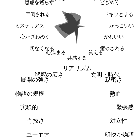
思慮を巡らす
ときめく
圧倒される
ドキッとする
ミステリアス
かっこいい
心がざわめく
かわいい
切なくなる
癒やされる
心温まる
笑える
共感する
リアリズム
解釈の広さ
文明・時代
展開の強さ
親密さ
物語の規模
熱血
実験的
緊張感
奇抜さ
対立性
ユーモア
明快な物語